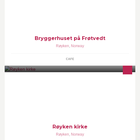
Bryggerhuset på Frøtvedt
Røyken
,
Norway
CAFE
Røyken kirke er en langkirke i stein trolig fra år 1229.
Røyken kirke
Røyken
,
Norway