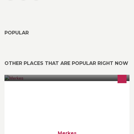
POPULAR
OTHER PLACES THAT ARE POPULAR RIGHT NOW
Trening, kosthold og utvikling som virker i en vanlig hverdag! For
mennesker og organisasjoner som skal nå nye mål.
Merkes