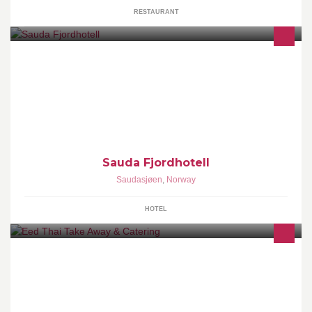
RESTAURANT
Sauda Fjordhotell er et herregårdshotell som ble oppført i 1914,
som rekreasjonssenter for velstående. Vi tilbyr overnatting
m/frokost, restaurant og bar.
Sauda Fjordhotell
Saudasjøen
,
Norway
HOTEL
Vi lager thai mat med god smak og god kvalitet.