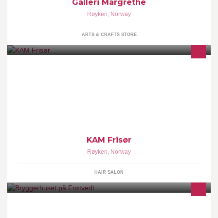
Galleri Margrethe
Røyken
,
Norway
ARTS & CRAFTS STORE
Ny frisørsalong som åpner på Røykenbadet 14. mars. Følg med
på denne siden for oppdateringer, og annet om salongen!
KAM Frisør
Røyken
,
Norway
HAIR SALON
Kafé og hjemmebakeri på gårdstun med gammeldags
steinovnssteking.