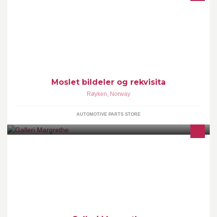
Vi spessialiserer oss på nye Volvo deler til alle modellene. Vi har
besøksadresse: Vaskebekkveien 12 3440 Røyken
www.Volvodeler.no
Moslet bildeler og rekvisita
Røyken
,
Norway
AUTOMOTIVE PARTS STORE
Garnbutikk ved innkjøring til Foss Hagesenter i Røyken. Hos
Galleri Margrethe finnes de nyeste mønstre og garn fra Dale, Du
store Alpakka, Sandnes og Rauma