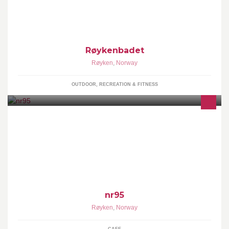
Røykenbadet
Røyken
,
Norway
OUTDOOR, RECREATION & FITNESS
Et handelssted med kafe og spennede butikker.
nr95
Røyken
,
Norway