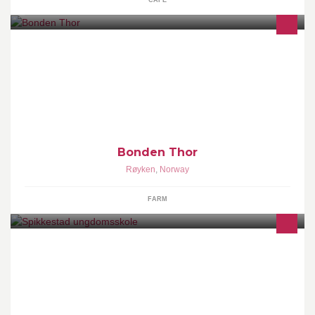
CAFE
Hos Bonden Thor kan du kjøpe jordbær og bringebær, plukke din
egen mais, kjøpe gresskar til Halloween, og hugge dit eget juletre.
Bonden Thor
Røyken
,
Norway
FARM
Vårt motto er; AKTIV LÆRING OG HØY TRIVSEL. Vi har i dag ca
205 elever og om lag 30 ansatte.