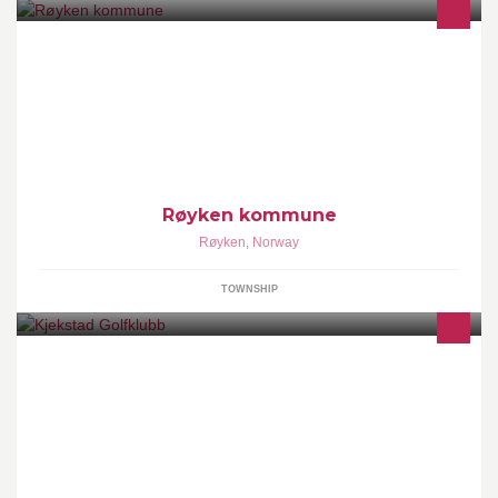
Vakttelefoner finner du nederst på www.royken.kommune.no. Noe
på hjertet? Bruk Chat eller Meld fra-knappen på hjemmesiden.
Røyken kommune
Røyken
,
Norway
TOWNSHIP
Østlandets beste golfklubb.