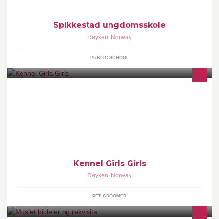
Spikkestad ungdomsskole
Røyken
,
Norway
PUBLIC SCHOOL
Kennel Girls Girls er et lite oppdrett av rasen Chinese crested.
Chinese crested eller powder puff er en liten rase med masse
personlighet
Kennel Girls Girls
Røyken
,
Norway
PET GROOMER