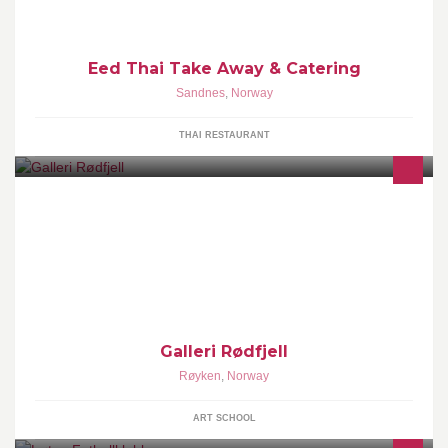
Eed Thai Take Away & Catering
Sandnes
,
Norway
THAI RESTAURANT
Velkommen til Galleri Rødfjell. Galleri, atelier og malerskole.
Galleriet er åpent på søndager og ellers etter avtale.
Galleri Rødfjell
Røyken
,
Norway
ART SCHOOL