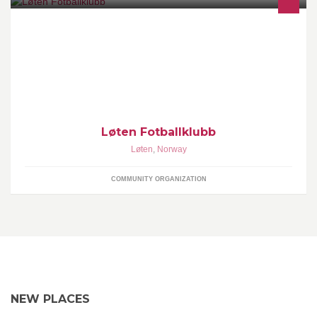
Løten Fotballklubbs offisielle facebookside
Løten Fotballklubb
Løten
,
Norway
COMMUNITY ORGANIZATION
NEW PLACES