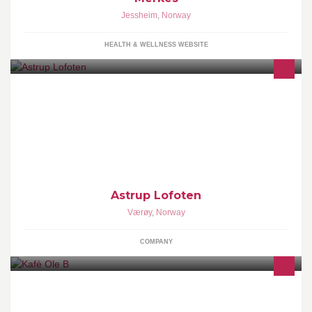
Jessheim
,
Norway
HEALTH & WELLNESS WEBSITE
Astrup Lofoten AS, en familiebedrift lokalisert på Værøy som
produserer produkter av de fineste råvarer havet kan tilby.
Astrup Lofoten
Værøy
,
Norway
COMPANY