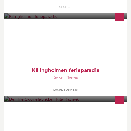
CHURCH
Ferieparadis i Oslofjorden
Killingholmen ferieparadis
Røyken
,
Norway
LOCAL BUSINESS
Den lille Skjortefabrikken har skjorter til dame og herre laget på
mål i Italiensk bomull. Skjørt, kjole og kåpe på mål. Aurlandsko.
Klær, smykker ,vesker.