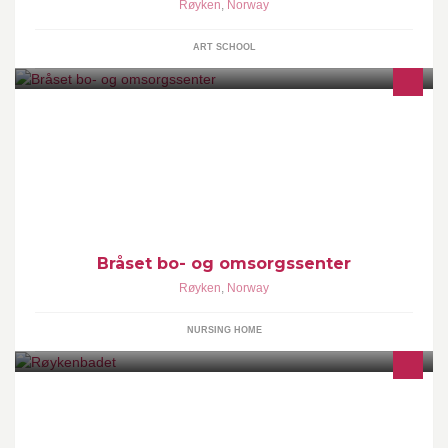
Røyken
,
Norway
ART SCHOOL
Bråset bo- og omsorgssenter er et av Norges største sykehjem og
har 200 plasser. Røyken, Asker og Hurum kommuner har hhv 95,
100 og 5 plasser på senteret.
Bråset bo- og omsorgssenter
Røyken
,
Norway
NURSING HOME
Røykenbadet - Helse, Trening, Velvære Røykenbadet kombinerer
svømmehall med treningssenter, klatrevegg, kafeteria og et bredt
helsetilbud