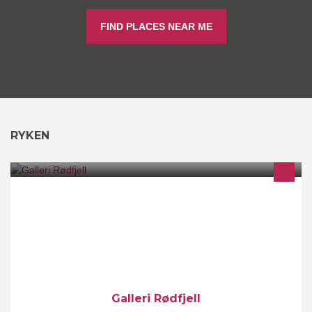
FIND PLACES NEAR ME
RYKEN
Velkommen til Galleri Rødfjell. Galleri, atelier og malerskole.
Galleriet er åpent på søndager og ellers etter avtale.
Galleri Rødfjell