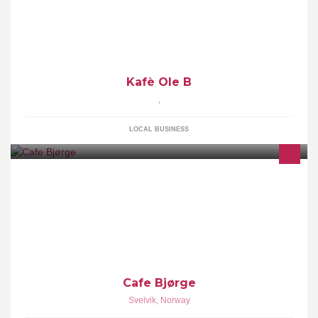
Ole B Stuene ligger idyllisk plassert i sjøkanten ved Buena Kai i
Lysekloster. Nydelig utsikt mot Lysøen som er en attraktiv
turistdestinasjon. Velkommen!
Kafè Ole B
,
LOCAL BUSINESS
Café Bjørge er en viktig møteplass i Svelvik med autentisk miljø
inne og en koselig bakgård i sommerhalvåret. VELKOMMEN!
Cafe Bjørge
Svelvik
,
Norway