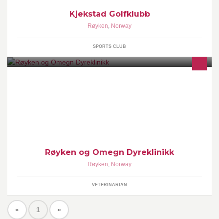
Kjekstad Golfklubb
Røyken
,
Norway
SPORTS CLUB
Velkommen til Røyken og Omegn Dyreklinikk! Vi er på plass for
deg og dyrene dine. Vi satser på faglig kvalitet, god service og
tilgjengelighet.
Røyken og Omegn Dyreklinikk
Røyken
,
Norway
VETERINARIAN
«
1
»