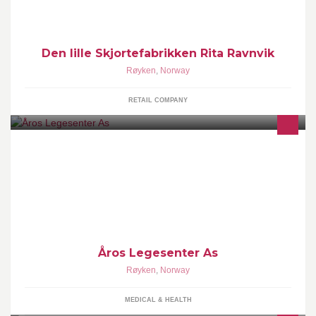
Den lille Skjortefabrikken Rita Ravnvik
Røyken
,
Norway
RETAIL COMPANY
Åros Legesenter As består av fastlegene Maarten van der Harst
og Lars Røssel Ødegaard.
Åros Legesenter As
Røyken
,
Norway
MEDICAL & HEALTH