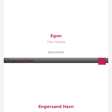
Egon City Syd ligger plassert midt i hjertet av City Syd
kjøpesenter. Vi kan tilby en fristende meny med over 90 matretter,
strålende service fra våre dyktige medarbeidere og en hyggelig
og lun atmosfære i kjent Egon stil. Velkommen til Egon City Syd.
Egon
Tiller
,
Norway
RESTAURANT
Boligområdet Engersand Havn
Engersand Havn