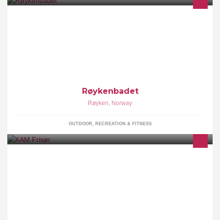
Røykenbadet - Helse, Trening, Velvære Røykenbadet kombinerer
svømmehall med treningssenter, klatrevegg, kafeteria og et bredt
helsetilbud
Røykenbadet
Røyken
,
Norway
OUTDOOR, RECREATION & FITNESS
Ny frisørsalong som åpner på Røykenbadet 14. mars. Følg med
på denne siden for oppdateringer, og annet om salongen!