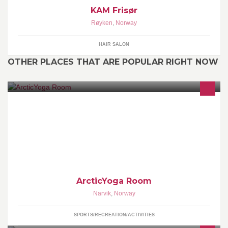
KAM Frisør
Røyken
,
Norway
HAIR SALON
OTHER PLACES THAT ARE POPULAR RIGHT NOW
" Do your practice, and all is coming" P.Jois
ArcticYoga Room
Narvik
,
Norway
SPORTS/RECREATION/ACTIVITIES