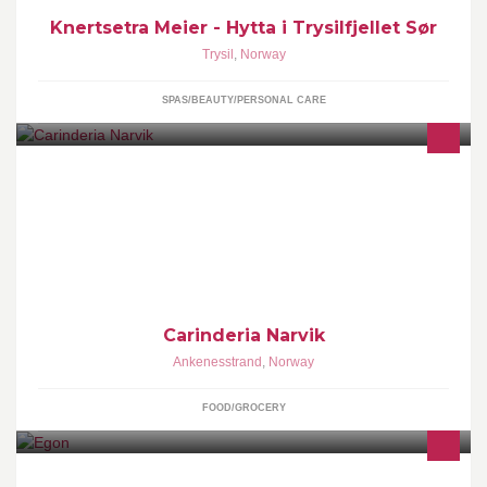
Knertsetra Meier - Hytta i Trysilfjellet Sør
Trysil
,
Norway
SPAS/BEAUTY/PERSONAL CARE
Asian Take away food chain
Carinderia Narvik
Ankenesstrand
,
Norway
FOOD/GROCERY