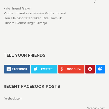
"
kafé Ingrid Galvin
Vigdis Totland interiørsøm Vigdis Totland
Den lille Skjortefabrikken Rita Ravnvik
Husets Blomst Birgit Glimsjø
TELL YOUR FRIENDS
FACEBOOK
TWITTER
GOOGLE+
RECENT FACEBOOK POSTS
facebook.com
facebook.com