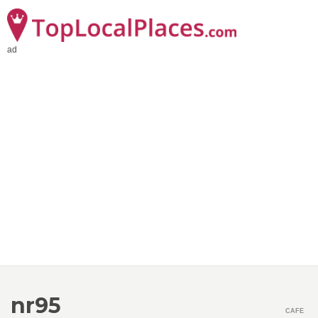
ad
nr95
CAFE