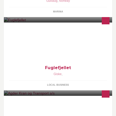
Gullaug
,
Norway
MARINA
Fuglefjellet is a Film production company, based near Aalesund
on the west coast of Norway.
Fuglefjellet
Giske
,
LOCAL BUSINESS
Agder Kran og Transport har hovedkontor i Myra på Vegårshei.