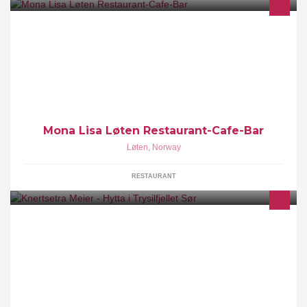
Italiensk Restaurant mitt i Løten Sentrum. Åpent varje dag med
godt service og godt mat. Vi tar alle typ av selskaper, vi har
takeaway.
Mona Lisa Løten Restaurant-Cafe-Bar
Løten
,
Norway
RESTAURANT
Chalet, cabin, cottage, shed @ Trysilfjellet Sør!