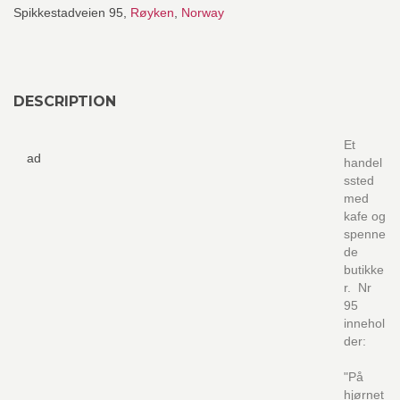
Spikkestadveien 95,
Røyken
,
Norway
DESCRIPTION
Et
ad
handel
ssted
med
kafe og
spenne
de
butikke
r. Nr
95
innehol
der:
"På
hjørnet