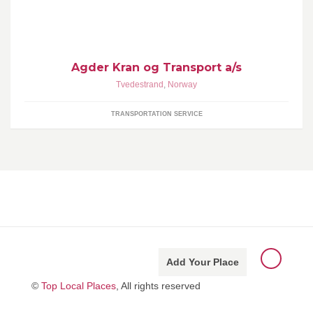
Bilene er stasjonert på vårt anlegg som ligger ved
Amtmannsvingen i Tvedestrand.
Agder Kran og Transport a/s
Tvedestrand
,
Norway
TRANSPORTATION SERVICE
Add Your Place
©
Top Local Places
, All rights reserved