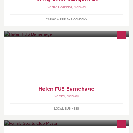
Vestre Gausdal
,
Norway
CARGO & FREIGHT COMPANY
Hølen FUS Barnehage åpnet dørene 13. februar 2012 og ligger i
Hølen, Vestby. Vi har tre avdelinger med barn i alderen 0-6 år.
Hølen FUS Barnehage
Vestby
,
Norway
LOCAL BUSINESS