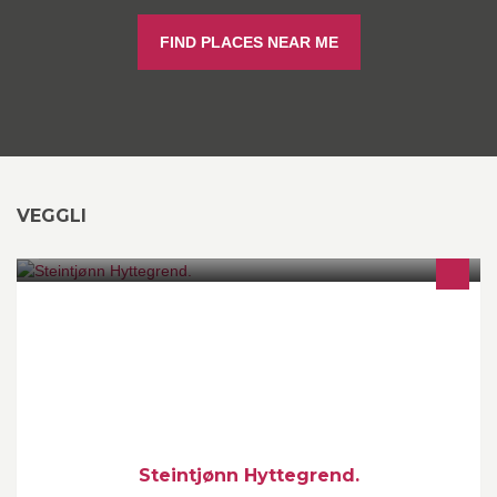
FIND PLACES NEAR ME
VEGGLI
Salg av fantastiske hyttetomter i Steintjønn Hyttegrend,
Skjærbrekka på Søndre Vegglifjell.
Steintjønn Hyttegrend.