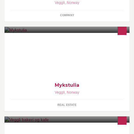
Veggli
,
Norway
COMPANY
Hyttefelt spesielt planlagt for mindre hytter opp til 75 m2.
Hytteprodusenter er Numehytta AS og Norske Fjellhus AS.
Mykstulia
Veggli
,
Norway
REAL ESTATE
Opprettet 1952 . Produserer og selger bakervarer , påsmurt ,