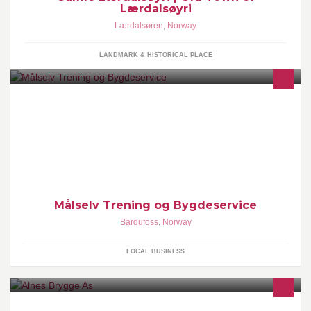
Lærdalsøyri
Lærdalsøren
,
Norway
LANDMARK & HISTORICAL PLACE
Målselv trening og bygdeservice tilbyr deg f.eks -
hundelufting/trening -Snømåkking -Handling -Personlig trening -
Baking -Skrivearbeid -Vedbæring/stabling -Rydding inne/ute -
Juleforberedelser - Osv
Målselv Trening og Bygdeservice
Bardufoss
,
Norway
LOCAL BUSINESS