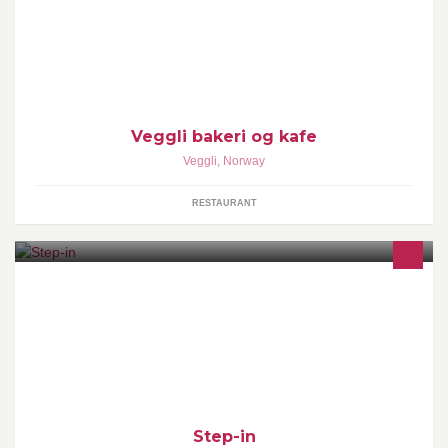
kaker og drikke.
Veggli bakeri og kafe
Veggli
,
Norway
RESTAURANT
FRISØR-KLÆR-INTERIØR 99 53 53 99
Step-in