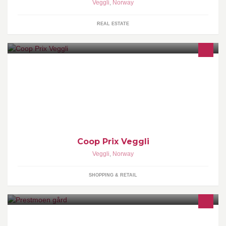
Veggli
,
Norway
REAL ESTATE
Ligger i hjertet av Numedal. Hos oss finner du litt mer enn bare
mat og drikke.
Coop Prix Veggli
Veggli
,
Norway
SHOPPING & RETAIL
Prestmoen gård leier ut hytte ved foten av Trillemarka/Rollagsfjell