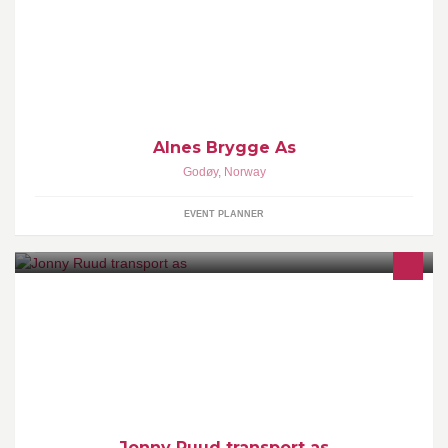
http://alnesbrygge.no/om.html
Alnes Brygge As
Godøy
,
Norway
EVENT PLANNER
Kraning og transport
Jonny Ruud transport as