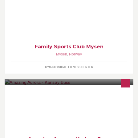
Family Sports Club Mysen
Family Sports Club Mysen
Mysen
,
Norway
GYM/PHYSICAL FITNESS CENTER
Karlsøy Buss provides northern lights tours under the Amazing
Aurora trademark. Business is situated in the northern Norway in
the Troms county.