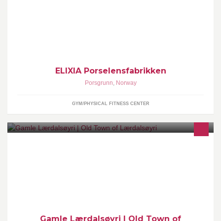
Velkommen til ELIXIA Porselensfabrikken, et nytt og moderne
senter med sentralt beliggenhet i tidligere Porsgrund
Porselenfabrikk. Hos oss finner du et stort utvalg innen styrke,
kondisjon og gruppetrening.
ELIXIA Porselensfabrikken
Porsgrunn
,
Norway
GYM/PHYSICAL FITNESS CENTER
For meir informasjon ta kontakt på e- post til
laerdal@sognefjord.no
Gamle Lærdalsøyri | Old Town of