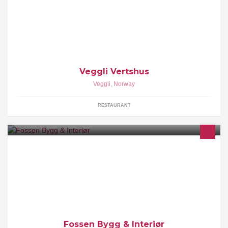
Veggli Vertshus
Veggli
,
Norway
RESTAURANT
Vi er en liten, men seriøs snekkerbedrift som startet i år 2000. Vi er
to mann og påtar oss stort sett alle oppdrag.
Fossen Bygg & Interiør