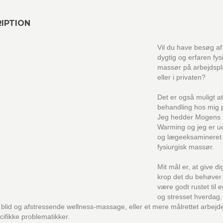
IPTION
Vil du have besøg af
dygtig og erfaren fys
massør på arbejdsp
eller i privaten?
Det er også muligt at
behandling hos mig p
Jeg hedder Mogens
Warming og jeg er 
og lægeeksamineret
fysiurgisk massør.
Mit mål er, at give di
krop det du behøver 
være godt rustet til e
og stresset hverdag.
blid og afstressende wellness-massage, eller et mere målrettet arbejd
cifikke problematikker.