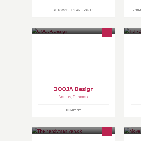
AUTOMOBILES AND PARTS
NON-
OOOJA Design er en tegnestue som
TU
beskæftiger sig med design af
in
møbler og belysnig.
læ
vo
he
OOOJA Design
Aarhus
,
Denmark
COMPANY