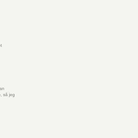
et
kan
e, så jeg