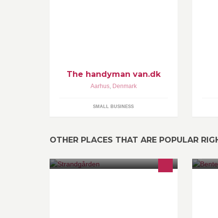
godt håndværk.
Mo
tr
ni
st
The handyman van.dk
Aarhus
,
Denmark
SMALL BUSINESS
OTHER PLACES THAT ARE POPULAR RI
Gårdbutik med Blomster, frugt &
Be
grønt. Lokale vare samt fra KBH
ny