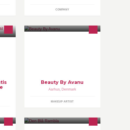
COMPANY
Professional Makeup Artist - Stylist &
 Selv
Hairdresser. Booking: 22723132 -
web: http://www.beautybyavanu.dk
THANKS FOR LIKING MY PAGE :) ♥
tis
Beauty By Avanu
de
Aarhus
,
Denmark
MAKEUP ARTIST