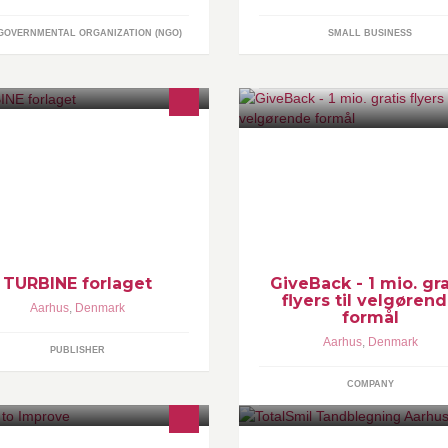
GOVERNMENTAL ORGANIZATION (NGO)
SMALL BUSINESS
RBINE forlaget er en markant og
100 % gratis støtte (plakater og
novativ udgiver af bøger og gode
flyers) til velgørende projekter.
seoplevelser for både børn og
fragten betaler vi.
ksne. Har du en god ide, så skriv
r: post@turbine.
TURBINE forlaget
GiveBack - 1 mio. gra
flyers til velgøren
Aarhus
,
Denmark
formål
Aarhus
,
Denmark
PUBLISHER
COMPANY