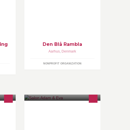
er
Oplevelser og aktiviteter på, i og ved
vand, for idrætsforeninger og
de.
borgere i Aarhus Kommune.
e
ing
Den Blå Rambla
Aarhus
,
Denmark
NONPROFIT ORGANIZATION
Salon Adam & Eva