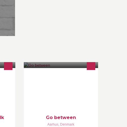
k er en
Go between er et konsulentfirma
rts.
hvor jeg samarbejder med børn,
ld
unge og voksne med en Autisme
e
Spektrum Forstyrrelse(ASF) eller
diagnosen ADHD og deres
omgivelser.
dk
Go between
Aarhus
,
Denmark