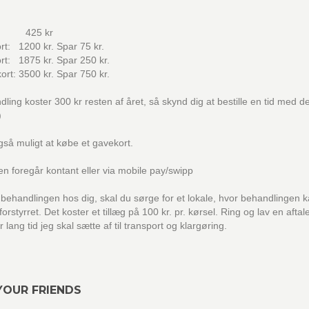
e: 425 kr
ort: 1200 kr. Spar 75 kr.
ort: 1875 kr. Spar 250 kr.
kort: 3500 kr. Spar 750 kr.
dling koster 300 kr resten af året, så skynd dig at bestille en tid med d
)
gså muligt at købe et gavekort.
en foregår kontant eller via mobile pay/swipp
behandlingen hos dig, skal du sørge for et lokale, hvor behandlingen 
orstyrret. Det koster et tillæg på 100 kr. pr. kørsel. Ring og lav en aftal
 lang tid jeg skal sætte af til transport og klargøring.
YOUR FRIENDS