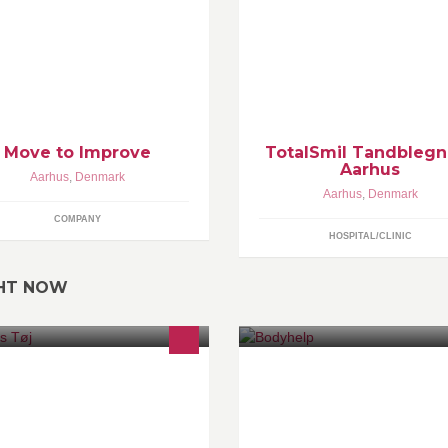
ve to Improve er et udendørs
Totalsmil klinikken er for dig, d
æningstilbud til alle, uafhængigt af
ønsker hvidere tændere på en
veau og alder. Træningen består af
effektiv, sikker og skånsom må
yrke, kondition, balance, m.m.
Det er muligt for os at lysne din
tænder 10-13 nuancer
Move to Improve
TotalSmil Tandblegn
Aarhus
Aarhus
,
Denmark
Aarhus
,
Denmark
COMPANY
HOSPITAL/CLINIC
GHT NOW
ntes Tøj - kvindemode med de
Kranio Sakral Terapi
este styles fra: Signature Brandtex