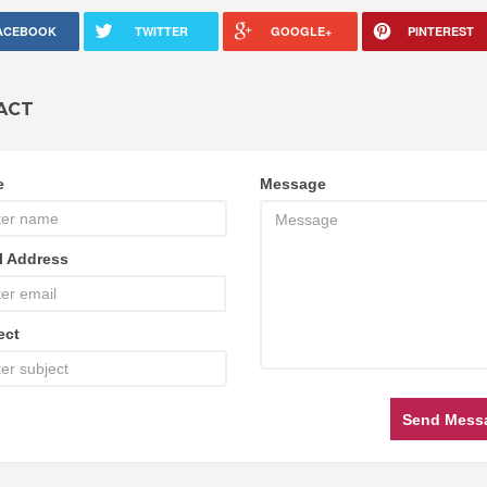
ACEBOOK
TWITTER
GOOGLE+
PINTEREST
ACT
e
Message
l Address
ect
Send Mess