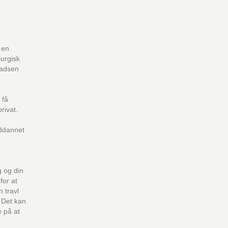
 en
iurgisk
ladsen
 få
rivat.
uddannet
g og din
for at
n travl
 Det kan
e på at