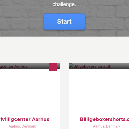
ivilligcenter Aarhus er byens
http://www.billigeboxershorts.d
tværksorganisation for frivilligt
gave til dig der elsker boxersho
cialt arbejde. Vi samarbejder med
Vores udvalg er lille. Til gengæ
reninger, frivillige, kommune og
finder du ikke disse priser andr
rksomheder.
steder - og det garanterer vi.
rivilligcenter Aarhus
Billigeboxershorts.
Aarhus
,
Denmark
Aarhus
,
Denmark