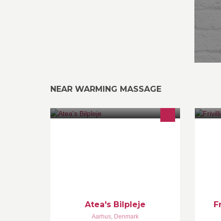
NEAR WARMING MASSAGE
Top professionel bilpleje firma. Hos
Fr
os får du en garanti på et resultat
ne
efter vi har plejet og rengjort din bil.
so
Se mere på www.ateabilpleje.dk
fo
vi
Atea's Bilpleje
F
Aarhus
,
Denmark