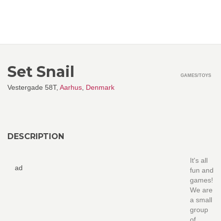
Set Snail
GAMES/TOYS
Vestergade 58T,
Aarhus
,
Denmark
DESCRIPTION
It's all
ad
fun and
games!
We are
a small
group
of