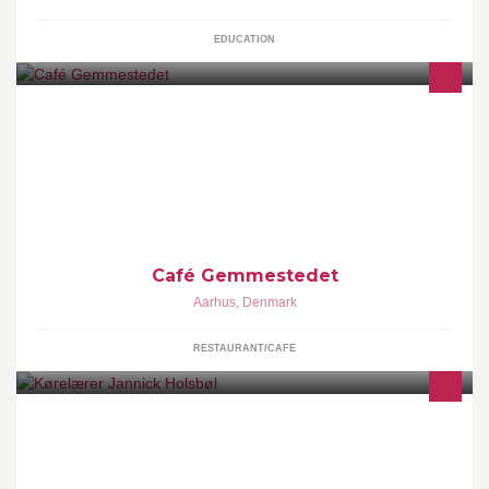
EDUCATION
Gemmestedet er hygge, rare mennesker og et herligt alternativ til
de traditionelle cafèer i Århus. Vi glæder os til at se dig!
Café Gemmestedet
Aarhus
,
Denmark
RESTAURANT/CAFE
Kørelærer Jannick Holsbøls opslag på facebook. Videoer, tips og
tricks til kørekortet, tilbud og links