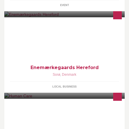
EVENT
Opdræt af Hereford kvæg til salg som avlsdyr eller som kød
Enemærkegaards Hereford
Sorø
,
Denmark
LOCAL BUSINESS
Book tid på www.hac.onlinebooq.dk