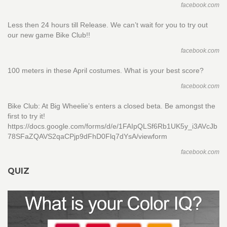
facebook.com
Less then 24 hours till Release. We can’t wait for you to try out
our new game Bike Club!!
facebook.com
100 meters in these April costumes. What is your best score?
facebook.com
Bike Club: At Big Wheelie’s enters a closed beta. Be amongst the
first to try it!
https://docs.google.com/forms/d/e/1FAIpQLSf6Rb1UK5y_i3AVcJb
78SFaZQAVS2qaCPjp9dFhD0Flq7dYsA/viewform
facebook.com
QUIZ