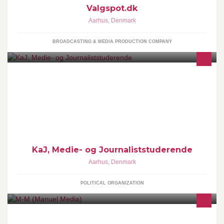
Valgspot.dk
Aarhus
,
Denmark
BROADCASTING & MEDIA PRODUCTION COMPANY
KaJ er en specialgruppe under Dansk Journalistforbund medier &
kommunikation, og er din fagforening hvis du studerer på DMJX i
Århus.
KaJ, Medie- og Journaliststuderende
Aarhus
,
Denmark
POLITICAL ORGANIZATION
Manuel-Media