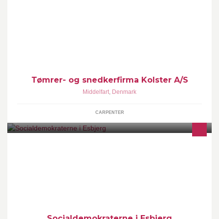
Kolster A/S
Tømrer- og snedkerfirma Kolster A/S
Middelfart
,
Denmark
CARPENTER
Officiel hjemmeside for Socialdemokraternes Fællesledelse i
Esbjerg kommune TIDEN ER INDE TIL ET SYSTEMSKIFTE!
Socialdemokraterne i Esbjerg