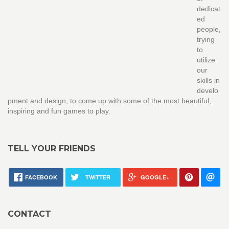
dedicat
ed
people,
trying
to
utilize
our
skills in
develo
pment and design, to come up with some of the most beautiful,
inspiring and fun games to play.
TELL YOUR FRIENDS
FACEBOOK
TWITTER
GOOGLE+
CONTACT