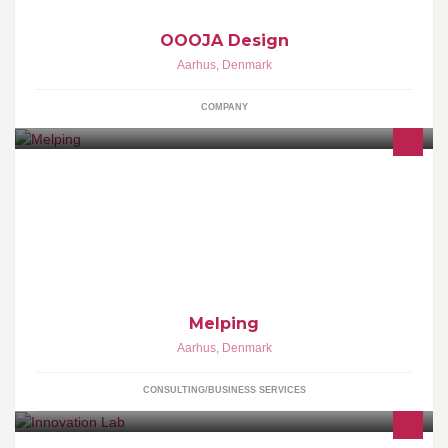
OOOJA Design
Aarhus
,
Denmark
COMPANY
Melping beskæftiger sig med Mac Support og PC Hjælp til private
og erhvervsdrivende. Der tilbydes et gratis og uforpligende
support pristilbud.
Melping
Aarhus
,
Denmark
CONSULTING/BUSINESS SERVICES