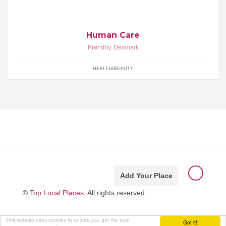
Human Care
Brøndby
,
Denmark
HEALTH/BEAUTY
Add Your Place
©
Top Local Places
, All rights reserved
This website uses cookies to ensure you get the best
Got it!