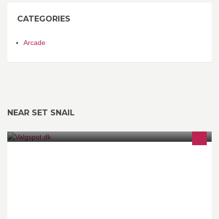
CATEGORIES
Arcade
NEAR SET SNAIL
Vi hjælper dig får dine budskaber frem til dine vælgere enten via
radiospots eller som videoer der passer lige ind på dit website
eller sociale medier.