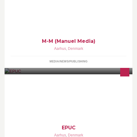
M-M (Manuel Media)
Aarhus
,
Denmark
MEDIA/NEWS/PUBLISHING
EPUC - erhvervspædagogisk udviklingscenter tilbyder
erhvervsskoler kurser, konsulentbistand, pædagogiske dage mm.
der kan udvikle skolerne. Tjek epuc.dk
EPUC
Aarhus
,
Denmark