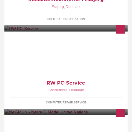
Esbjerg
,
Denmark
POLITICAL ORGANIZATION
Reparation og opgradering af windows PCer. Opsætning af wifi
og printere. Rådgivning og vejledning samt salg af nye PC'er.
RW PC-Service
Sønderborg
,
Denmark
COMPUTER REPAIR SERVICE