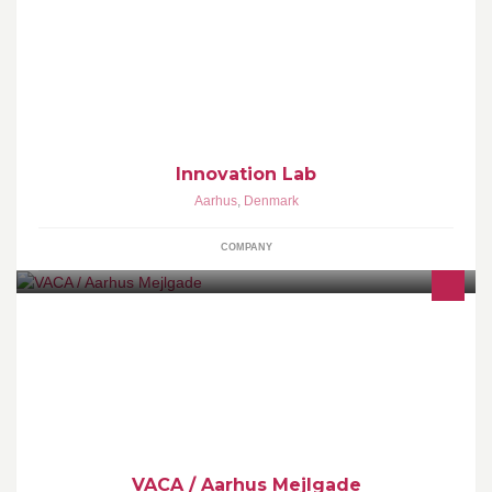
http://ilab.dk - et videncenter for teknologi, brugere, forretning og
organisation. Formålet er at forberede virksomheder og
organisationer på fremtiden.
Innovation Lab
Aarhus
,
Denmark
COMPANY
Vaca er et mexicansk fingerfood take away koncept, hvor
kvaliteten kan smages. Der er fokus på hjemmelavede opskrifter,
hvor smagen er i højsædet.
VACA / Aarhus Mejlgade