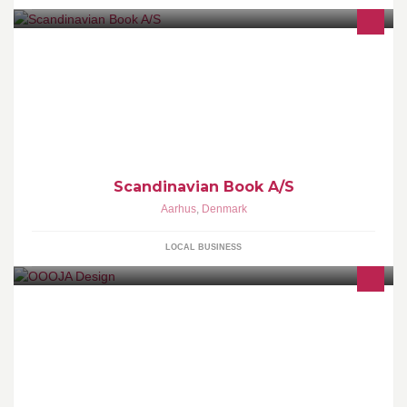
Vi er eksperter i tryk af bøger i både sort-hvid og farve - i oplag fra
100 og op til 2.000 stk. og med en leveringstid på 8-10 hverdage.
Scandinavian Book A/S
Aarhus
,
Denmark
LOCAL BUSINESS
OOOJA Design er en tegnestue som beskæftiger sig med design
af møbler og belysnig.