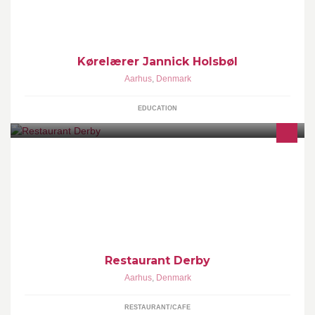
Kørelærer Jannick Holsbøl
Aarhus
,
Denmark
EDUCATION
Selskabslokaler, Catering, Væddeløbsbanen, Galop, Trav,
Familievenlig restaurant
Restaurant Derby
Aarhus
,
Denmark
RESTAURANT/CAFE