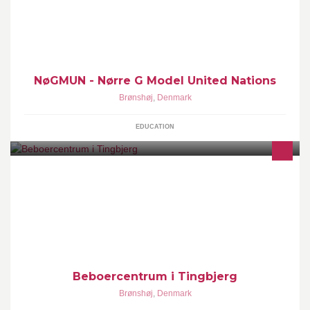
Official Page of NøGMUN - The Model United Nations Community
of Nørre G #NoGMUN #MUNisFUN
NøGMUN - Nørre G Model United Nations
Brønshøj
,
Denmark
EDUCATION
Beboercentrum er et aktivitetshus for beboere i Tingbejrg og
Utterselvhuse. Aktiviteterne bliver drevet af lokale foreninger,
frivillige organisationer og professionelle undervisere. Huset
tilbyder lokaler og rådgivning til opstart af nye foreninger.
Beboercentrum i Tingbjerg
Brønshøj
,
Denmark