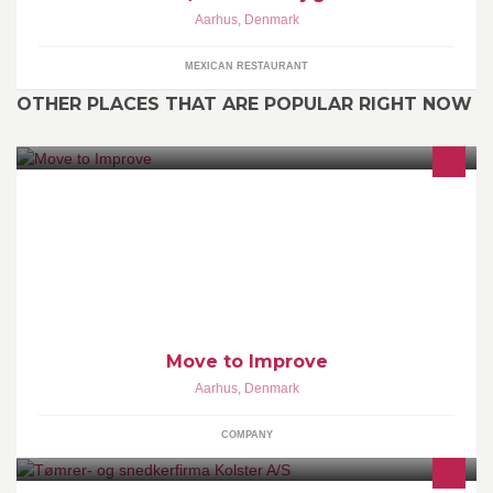
Aarhus
,
Denmark
MEXICAN RESTAURANT
OTHER PLACES THAT ARE POPULAR RIGHT NOW
Move to Improve er et udendørs træningstilbud til alle, uafhængigt
af niveau og alder. Træningen består af styrke, kondition, balance,
m.m.
Move to Improve
Aarhus
,
Denmark
COMPANY