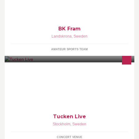
BK Fram
Landskrona
,
Sweden
AMATEUR SPORTS TEAM
Officiell sida för Tucken live. Här läggs alla konserter, klubbar och
evenemang upp som sker på Brother Tucks Källarvåning. Håll
ögonen öppna :)
Tucken Live
Stockholm
,
Sweden
CONCERT VENUE