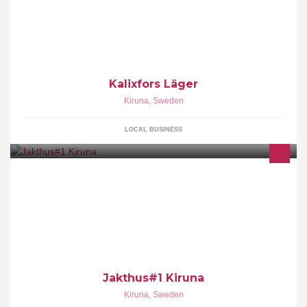
Kalixfors Läger
Kiruna
,
Sweden
LOCAL BUSINESS
Välkommen till en riktig jakt, fiske och friluftsbutik! Hos oss hittar
du allt inom jakt, fiske, outdoor, kläder, skor mm Fri frakt och
snabba leveranser
Jakthus#1 Kiruna
Kiruna
,
Sweden