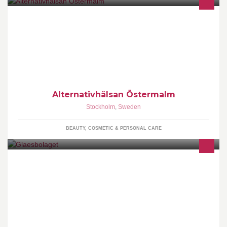
Floating, massage, hudvård, trådning
Alternativhälsan Östermalm
Stockholm
,
Sweden
BEAUTY, COSMETIC & PERSONAL CARE
Glaesbolaget producerar kaxiga nollprocentiga drycker, lätt
kolsyrade och ekologiska, med småskalighet och medvetenhet
som ledord.