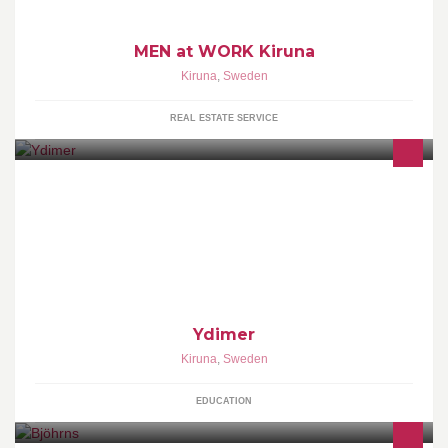
MEN at WORK Kiruna
Kiruna
,
Sweden
REAL ESTATE SERVICE
”Vi utvecklar människor, verksamheter och affärer tillsammans
med er”
Ydimer
Kiruna
,
Sweden
EDUCATION