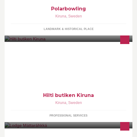
Polarbowling
Kiruna
,
Sweden
LANDMARK & HISTORICAL PLACE
Med över 20.000 anställda i mer än 120 länder runt om i världen
skapar vi entusiastiska kunder och bygger en bättre framtid.
Hilti butiken Kiruna
Kiruna
,
Sweden
PROFESSIONAL SERVICES
A unique place to stay at if you want to see the northern lights and