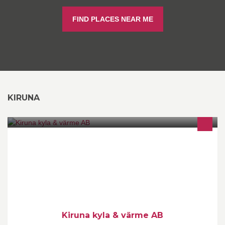
FIND PLACES NEAR ME
KIRUNA
Försäljning, installation, service av alla slags kylanläggningar,
värmepumpar och storköksutrustning.
Kiruna kyla & värme AB