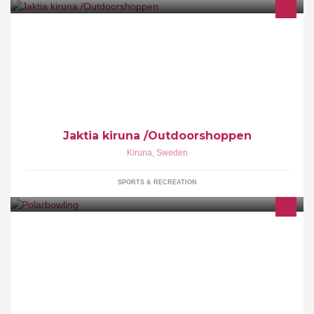
Jakt , fiske och frilufts butik på österleden i Kiruna. Ett stort
sortiment av fiske,jakt och frilufts liv samt att vi har utbildningar
inom ämnet.
Jaktia kiruna /Outdoorshoppen
Kiruna
,
Sweden
SPORTS & RECREATION
Polarbowling, Kirunas bowlinghall. Vi finns i Sporthallen med
egen ingång. Storparkering finns bakom Sporthallen.