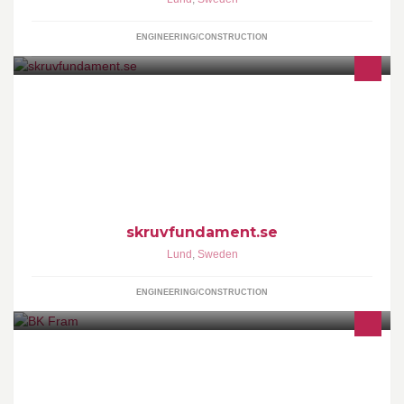
ENGINEERING/CONSTRUCTION
Effektiv och miljövänlig grundläggning utan betong.
Skandinaviens främsta distributör/installatör av CE godkända
skruvfundament och markskruv. Endast B2B.
skruvfundament.se
Lund
,
Sweden
ENGINEERING/CONSTRUCTION
Exans vinröda eleganter!