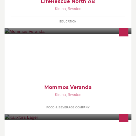
LifeRescue North AB
Kiruna
,
Sweden
EDUCATION
Öppettider: Måndag: Stängt Tisdag- fredag: 11-18 Lördag: 11-16
Söndag: 12-16 Kontakt: 0730692115 0738409554 Varmt
välkomna!
Mommos Veranda
Kiruna
,
Sweden
FOOD & BEVERAGE COMPANY