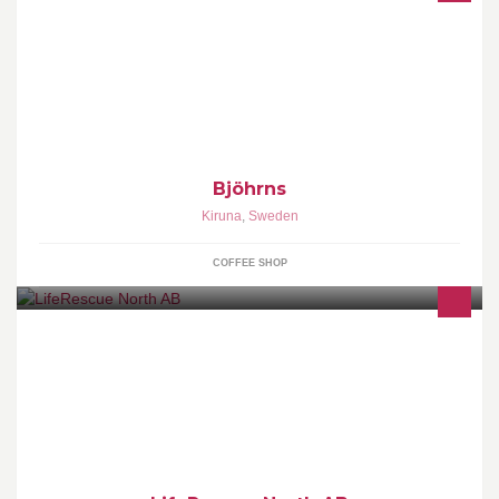
Café located in central (old) Kiruna with focus on high quality
coffee and home made baking. Seasonally adjusted menu with
options for allergies and dietary preferences. Light food served all
day. Welcome.
Bjöhrns
Kiruna
,
Sweden
COFFEE SHOP
Ta kontakt med mig för kursbokning eller andra frågor Epost:
roger@liferescue.se Mobil: 070-27 46 525 Utbildning| Försäljning
| Konsultation