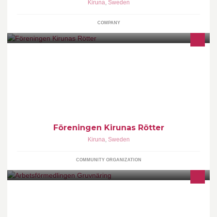
Kiruna
,
Sweden
COMPANY
Föreningen Kirunas Rötter verkar för att lyfta fram, skapa kunskap
och intresse för vår lokala historia.
Föreningen Kirunas Rötter
Kiruna
,
Sweden
COMMUNITY ORGANIZATION
Vi är en nationell arbetsförmedling som hjälper arbetssökande att
hitta arbete samt hjälper branschens arbetsgivare att hitta
kompetent arbetskraft.