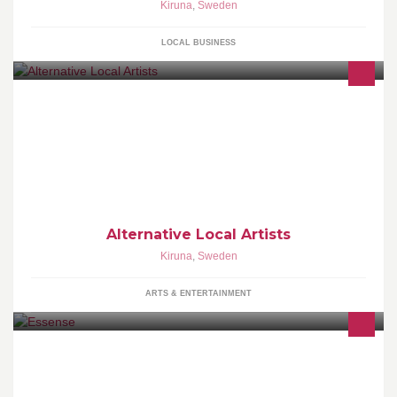
Kiruna
,
Sweden
LOCAL BUSINESS
Yes
Alternative Local Artists
Kiruna
,
Sweden
ARTS & ENTERTAINMENT
Massage, zonterapi, akupressur, samtalsterapi, yoga,
föreläsningar och kurser för en medveten livsstil.