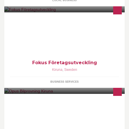
LOCAL BUSINESS
Stödjer företag med metoder och verktyg för att nå ytterligare
framgång. Utbildar inom ledarskap och grupputveckling med
utgångspunkt från bl. a. Myers Briggs. Utbildad Internationellt
Certifierad Coach.
Fokus Företagsutveckling
Kiruna
,
Sweden
BUSINESS SERVICES
Boka din bilbesiktning via https://bilprovning.se/Boka-besiktning
eller kontakta oss på tel. 0775-500 300 så hjälper vi dig med din
bokning!