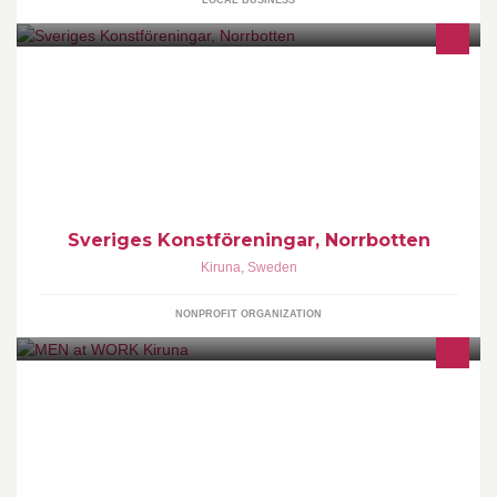
LOCAL BUSINESS
Sidan informerar om konstaktiviteter i Sveriges Konstföreningar,
Norrbotten, i distriktet och i de lokala konstföreningarna.
Sveriges Konstföreningar, Norrbotten
Kiruna
,
Sweden
NONPROFIT ORGANIZATION
En fastighetsrelaterad stödservice för företag och privatpersoner (
snöröjning, underhåll av fastigheter och grönområden )