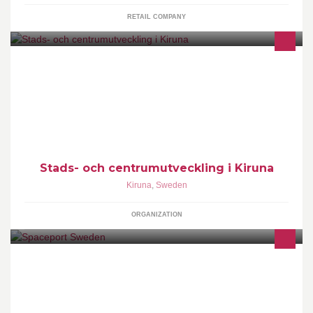
RETAIL COMPANY
Vi samverkar för att skapa ett attraktivt och levande Kiruna som
alla kan vara stolta över.
Stads- och centrumutveckling i Kiruna
Kiruna
,
Sweden
ORGANIZATION
Spaceport Sweden is Europe's gateway to space, offering launch
infrastructure and space adventures under the Midnight Sun and
the Northern Lights.