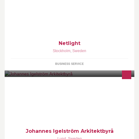
Netlight is a genuine consulting firm. We deliver independent
solutions and tangible results of significant value.
Netlight
Stockholm
,
Sweden
BUSINESS SERVICE
Arkitektbyrå med fokus på passivhus och nollenergihus. Jobbar
med små och stora bostäder, vårdbostäder, skolor från skiss till
färdiga bygghandlingar.
Johannes Igelström Arkitektbyrå
Lund
,
Sweden