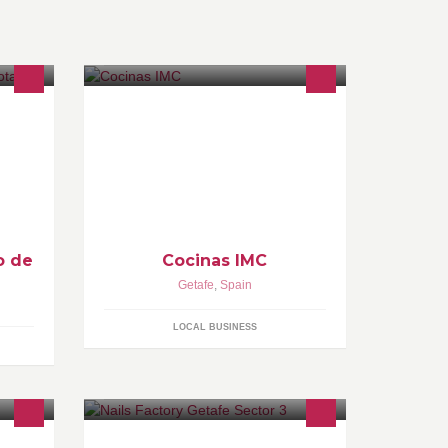
Mobiliario de cocina y
ada
electrodomésticos
las
CTER
o de
Cocinas IMC
Getafe
,
Spain
LOCAL BUSINESS
fe.
Nails Factory es un centro