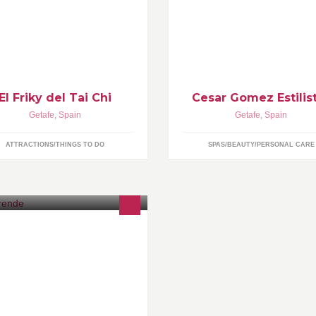
ng, forma larga de 88
todas las demas. Cuidamos y t
vimientos. Dinámicas de Qi Gong
asesoremos sobre tu cabello 
trabajo por parejas de
tu piel.
pujamanos y masajes
ergéticos.
El Friky del Tai Chi
Cesar Gomez Estilis
Getafe
,
Spain
Getafe
,
Spain
ATTRACTIONS/THINGS TO DO
SPAS/BEAUTY/PERSONAL CARE
tervención e investigación y
sarrollo en educación.
uropsicología, logopedia,
dagogía, integración sensorial y
ención temprana.