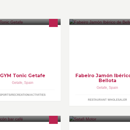
M TONIC Getafe.
Adéntrate en nuestra
ectroestimulación LONCEGO.
esencia,nuestros productos.C
ntro Médico. Masaje deportivo,
uno de los cuales lleva inserta 
contracturante, drenante, etc.
señas de identidad de nuestra
eta KOT.
empresa
CALIDAD/TRADICIÓN/CARÁ
GYM Tonic Getafe
Fabeiro Jamón Ibéric
Bellota
Getafe
,
Spain
Getafe
,
Spain
SPORTS/RECREATION/ACTIVITIES
RESTAURANT WHOLESALER
prichos Venezolanos y más...
Servicio Oficial Citroën en Geta