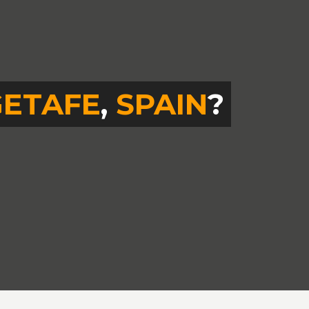
GETAFE
,
SPAIN
?