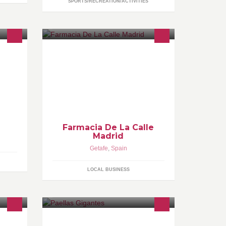
SPORTS/RECREATION/ACTIVITIES
En la Farmacia de la Calle Madrid de
,
Getafe, trabajamos y nos esforzamos
cada día por dar el mejor servicio a
nuestros pacientes y nuestros
clientes.
Farmacia De La Calle
Madrid
Getafe
,
Spain
LOCAL BUSINESS
a
Paellas Gigantes realizadas por