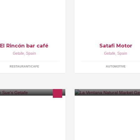
panadas, Tequeños, Patacones,
Trabajamos con todas las
epas...
compañías aseguradoras.
El Rincón bar café
Satafi Motor
Getafe
,
Spain
Getafe
,
Spain
RESTAURANT/CAFE
AUTOMOTIVE
mburguesería ambientada en los
La Ventana Natural: Asesorami
os 50, que ofrece una gran
de control de peso, Fitoterapia,
riedad de hamburguesas,perritos
Medicina natural, Alimentación
lientes , pizzas , sándwiches,
ecológica, Productos sin gluten
saladas,carne de Angus
Cosmética natural