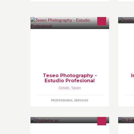
Estudio profesional de fotografía.
In
Teseo Photography ®
Teseo Photography -
I
Estudio Profesional
Getafe
,
Spain
PROFESSIONAL SERVICES
Ai probleme cu pc-ul? Sau vrei sa afli
Cl