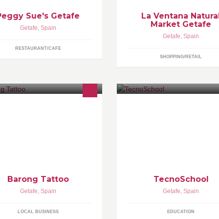
Peggy Sue's Getafe
La Ventana Natura
Market Getafe
Getafe
,
Spain
Getafe
,
Spain
RESTAURANT/CAFE
SHOPPING/RETAIL
Nuestra preocupación: cómo e
en las TIC y nuevas tecnología
general. Servicios complement
clases de programación desde
12 años, etc.
Barong Tattoo
TecnoSchool
Getafe
,
Spain
Getafe
,
Spain
LOCAL BUSINESS
EDUCATION