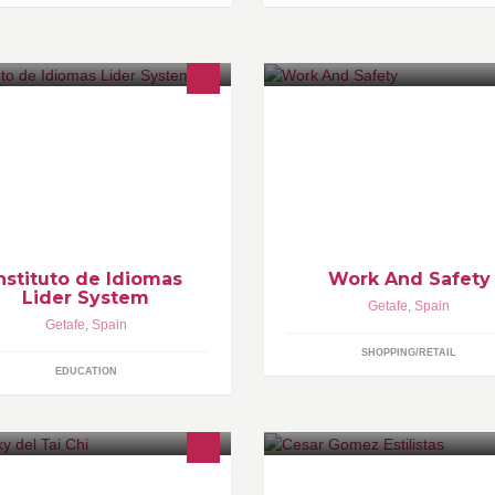
stituto de Idiomas Lider System
Realizamos presupuestos,
pequeñas y grandes empresas
envío a domicilio.rt
nstituto de Idiomas
Work And Safety
Lider System
Getafe
,
Spain
Getafe
,
Spain
SHOPPING/RETAIL
EDUCATION
ases de Tai Chi tradicional estilo
Somos una empresa diferente 