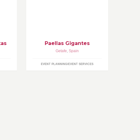
e
encargo y a domicilio (min. 100
como
personas) en eventos de todo tipo.
tas
Paellas Gigantes
Getafe
,
Spain
EVENT PLANNING/EVENT SERVICES