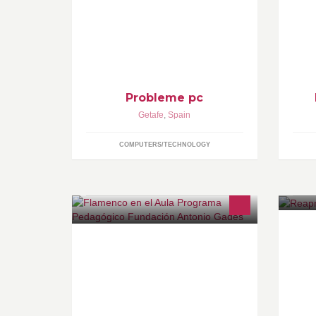
ceva nou despre pc-ul tau? Ei bine...
Ya
lasa-ne un mesaj si noi te vom ajuta!
mo
y 
em
en
Probleme pc
Getafe
,
Spain
COMPUTERS/TECHNOLOGY
Flamenco en el aula es un Programa
In
Pedagógico creado por la Fundación
de
Antonio Gades con vocación de
Ne
integrar el conocimiento del
pe
Flamenco en la escuela.
at