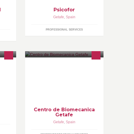
l
Psicofor
Getafe
,
Spain
PROFESSIONAL SERVICES
ducar
bike fitting,analisis biomecanicos de
s en
ciclistas,estudio computerizado de la
arios:
marcha,examen biomecanico para
 los
corredores,running,Pilates,Osteopatia,Nutricion
Centro de Biomecanica
Getafe
Getafe
,
Spain