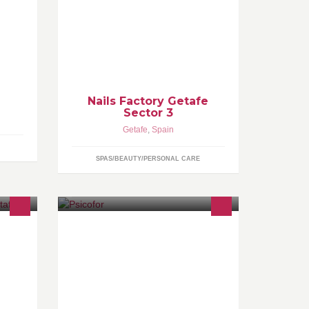
especializado en el cuidado de
manos y pies.
Nails Factory Getafe
Sector 3
Getafe
,
Spain
SPAS/BEAUTY/PERSONAL CARE
ento
Nuestro Gabinete está formado por
un Equipo de profesionales de:
PSICOLOGIA, PSICOPEDAGOGÍA,
,
LOGOPEDIA, PSIQUIATRIA,
PSICOTERAPIA Y COACHING.