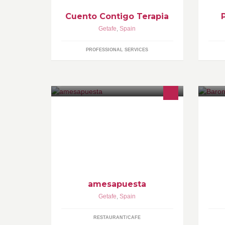
Cuento Contigo Terapia
Getafe
,
Spain
PROFESSIONAL SERVICES
Tu tienda de comida casera para
llevar. Con servicio a domicilio
amesapuesta
Getafe
,
Spain
RESTAURANT/CAFE