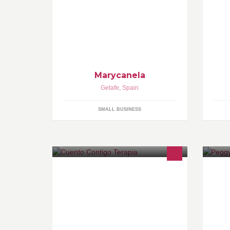
gastronomía diferente.
Em
Ar
Marycanela
Getafe
,
Spain
SMALL BUSINESS
Somos una asociación de
Ha
profesionales, unid@s por un fin
añ
común: demostrar los beneficios que
va
tienen los perros en el conjunto de la
ca
sociedad
en