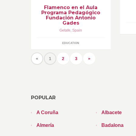
Flamenco en el Aula
Programa Pedagógico
Fundación Antonio
Gades
Getafe
,
Spain
EDUCATION
«
1
2
3
»
POPULAR
A Coruña
Albacete
Almería
Badalona