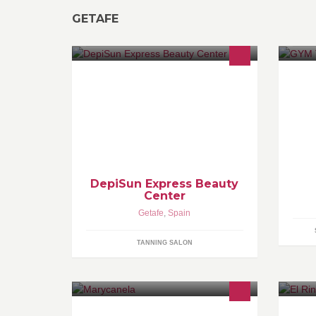
GETAFE
SIN CITAS, Depilación Express, DEP.
GY
LASER SHR SYSTEM, Manicura &
El
Pedicura Express, Rayos UVA Ultima
Ce
Generación, SIN CITAS, PRECIOS
de
LOW COST, Maquillajes.
Di
DepiSun Express Beauty
Center
Getafe
,
Spain
TANNING SALON
Productos especiales, para una
Ca