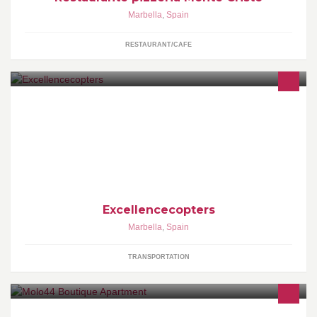
Marbella
,
Spain
RESTAURANT/CAFE
Le ofrecemos una amplia gama de servicios bajo las
denominaciones HeliAdventure y ShuttleCopter
Excellencecopters
Marbella
,
Spain
TRANSPORTATION