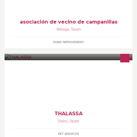
asociación de vecino de campanillas
Málaga
,
Spain
HOME IMPROVEMENT
thalassa "la tienda de tu mascota "
THALASSA
Salou
,
Spain
PET SERVICES