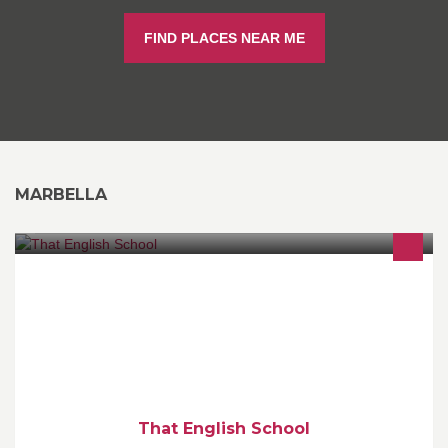
FIND PLACES NEAR ME
MARBELLA
We are a new language school in Marbella offering TEFL classes
for kids and private tuition for native English speakers age 3+
That English School