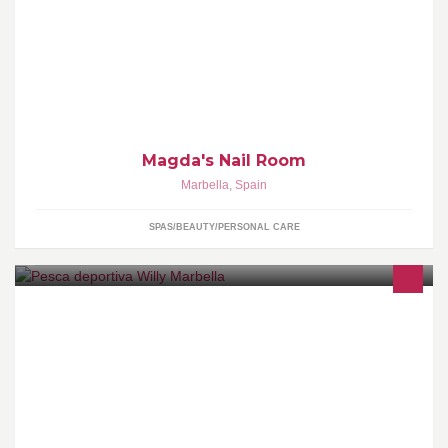
Nail technician based in Nueva Andalucia, providing all nail
services. Also available in the comfort of your own home
Magda's Nail Room
Marbella
,
Spain
SPAS/BEAUTY/PERSONAL CARE
Es una tienda de artículos para todo tipo de pesca deportiva,
cebos vivos y accesorios. Somos especialistas en montajes para
curry de altura,pesca a fondo