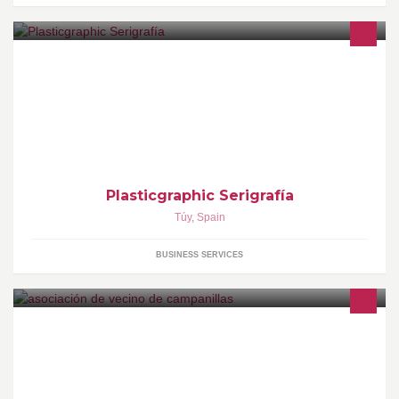
Impresión Digital Rotulación Marcaje Industrial Diseño Gráfico
Trabajos de Imprenta Regalo de Empresa Estampación Textil
Tampografía Adhesivos Etc
Plasticgraphic Serigrafía
Túy
,
Spain
BUSINESS SERVICES
buenas tardes campanillas