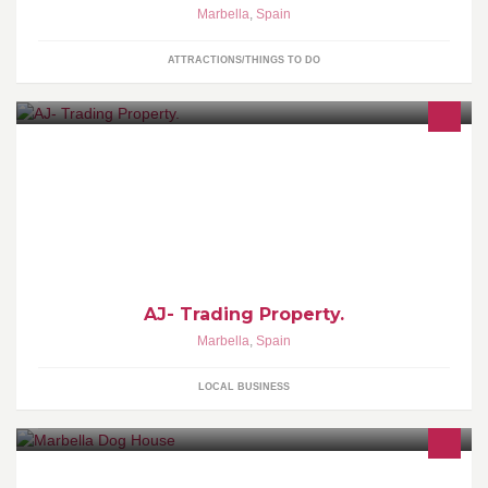
Marbella
,
Spain
ATTRACTIONS/THINGS TO DO
Empresa dedicada a la intermediación de captar clientes para
inversión en España.
AJ- Trading Property.
Marbella
,
Spain
LOCAL BUSINESS
Dog Hotel & Dog Sitters.The perfect place to leave your dog if you