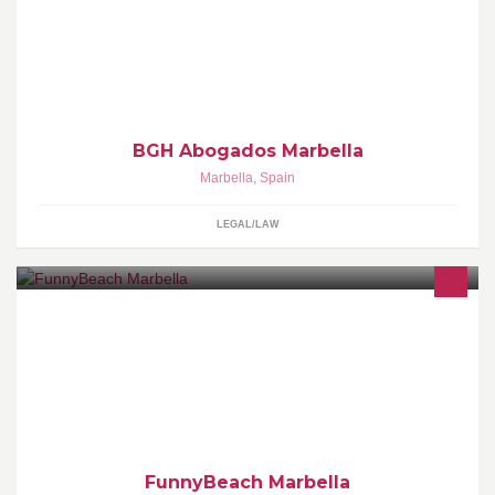
Москве для оформлении документов (визы, разрешение на
работу, вид на жительство).
BGH Abogados Marbella
Marbella
,
Spain
LEGAL/LAW
FunnyBeach Marbella