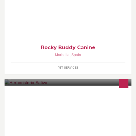
I´m dog sitter,walker, accommodation. Paseador de perro y
alojamiento.
Rocky Buddy Canine
Marbella
,
Spain
PET SERVICES
Estamos a su disposición de lunes a viernes de 10 a 14 y de 5'30
a 8'30