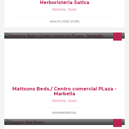
Herboristeria Sativa
Marbella
,
Spain
HEALTH FOOD STORE
Exclusividad para España.Fabricamos el mejor descanso hecho
a mano en Suecia.Con los mejores materiales del mercado.20
años de garantia.Directo de fábrica.
Mattsons Beds./ Centro comercial PLaza -
Marbella
Marbella
,
Spain
SHOPPING/RETAIL