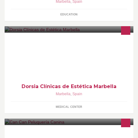
Marbella
,
Spain
EDUCATION
En Clínicas Dorsia encontrarás tratamientos de medicina y cirugía
estética en función de tus necesidades. Abogamos por una
Belleza Responsable.
Dorsia Clínicas de Estética Marbella
Marbella
,
Spain
MEDICAL CENTER
Peluquería canina en el centro de Marbella, ven a conocernos,