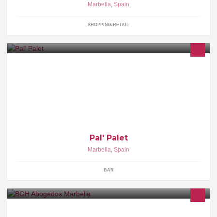
Marbella
,
Spain
SHOPPING/RETAIL
Los más deliciosos sabores latinos en Marbella
Pal' Palet
Marbella
,
Spain
BAR
Aдвокатская контора аккредитована посольством Испании в