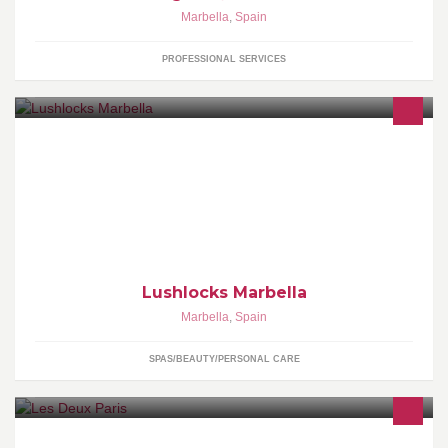
Marbella
,
Spain
PROFESSIONAL SERVICES
A unique, tailor made service for all you glamorous girls BIG
BOUNCY CURLY BLOWDRYS HAIR UPS MAC MAKEUP HD
BROWS GEL NAILS MALE GROOMING THREADIN
Lushlocks Marbella
Marbella
,
Spain
SPAS/BEAUTY/PERSONAL CARE
Luxury Macarons & Chocolates. Maison Du Délice. Puente