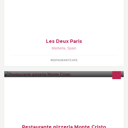
Romano Beach Resort || Marbella Spain. Orders & Reservations
+34 951 194 760
Les Deux Paris
Marbella
,
Spain
RESTAURANT/CAFE
Restaurant-pizzeria with a pleasant atmosphere and diverse
menu of foods and drinks. Mail: montecristomarbella@gmail.com.
Restaurante pizzeria Monte Cristo