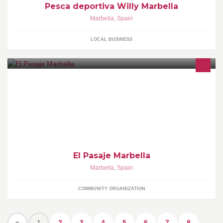
Pesca deportiva Willy Marbella
Marbella
,
Spain
LOCAL BUSINESS
Tu punto de encuentro en el corazón histórico de Marbella
El Pasaje Marbella
Marbella
,
Spain
COMMUNITY ORGANIZATION
«
1
2
3
4
5
6
7
8