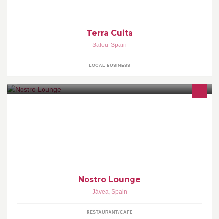
Terra Cuita
Salou
,
Spain
LOCAL BUSINESS
Open for breakfast, lunch, dinner & drinks, Nostro can meet your
needs any time of the day. Let Nostro take care of you in our
vibrant ambience.
Nostro Lounge
Jávea
,
Spain
RESTAURANT/CAFE