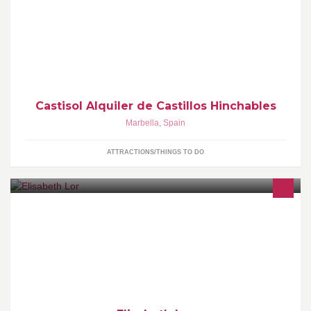
Alquiler de Castillos hinchables para fiestas, cumpleaños,
comuniones y todo tipo de eventos. Salta a la diversión, salta con
Castisol.
Castisol Alquiler de Castillos Hinchables
Marbella
,
Spain
ATTRACTIONS/THINGS TO DO
Encontrarás en nosotros todo lo que necesites,las últimas
tenencias,la mejor decoración,hoteles, servicio de catering,
actuaciones musicales y animación.