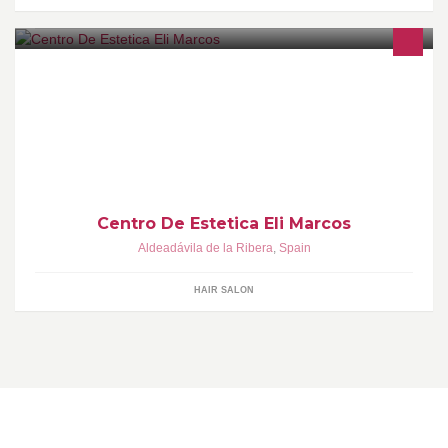
Ceras desechables,esmaltado semipermanente,mascara de
pestañas semipermanente,presoterapia,maquillajes,manicura y
pedicura,servicio de osteopata titulado,etc...
Centro De Estetica Eli Marcos
Aldeadávila de la Ribera
,
Spain
HAIR SALON