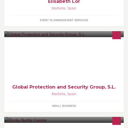
Elisabeth Lor
Marbella
,
Spain
EVENT PLANNING/EVENT SERVICES
Amplia experiencia en el ámbito de la seguridad,
proporcionando: Vigilantes de Seguridad, Escoltas Privados,
Patrullas en Vehículos, Unidad Canina, CCTV...
Global Protection and Security Group, S.L.
Marbella
,
Spain
SMALL BUSINESS