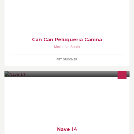
Baño + Corte sólo 18€, Te esperamos!
Can Can Peluquería Canina
Marbella
,
Spain
PET GROOMER
NAVE 14 buys container loads of over-stocked, cancelled orders
and returned products from UK high street and online retailers,
Save up to 75%
Nave 14