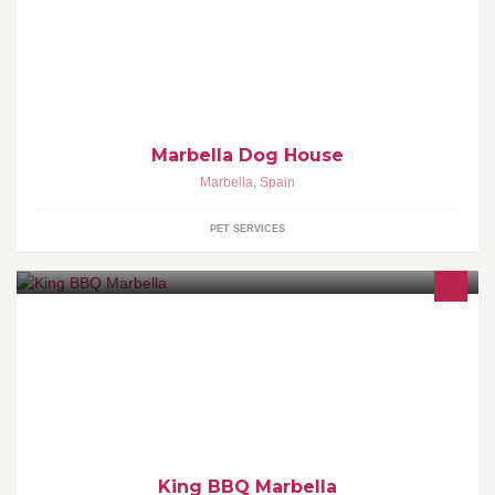
are living in Puerto Banus,San Pedro or Marbella area. More than
10years of experience
Marbella Dog House
Marbella
,
Spain
PET SERVICES
From casual outdoor barbecues to elegant formal affairs, King
Barbecue Marbella is equipped to provide delicious and
affordable catering options.
King BBQ Marbella