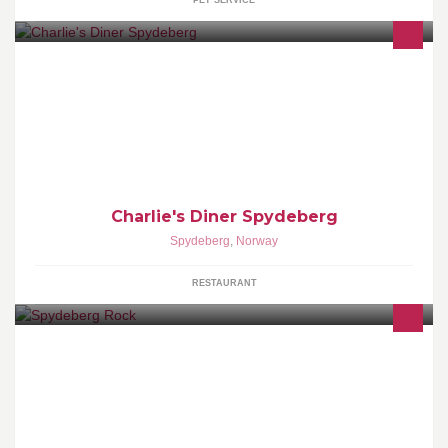
PET SERVICE
Charlie’s er en koselig cafe/restaurant og bar med en uformell
atmosfære, Vår meny er sterkt påvirket av vår kjærlighet til det
Italienske/greske kjøkken
Charlie's Diner Spydeberg
Spydeberg
,
Norway
RESTAURANT