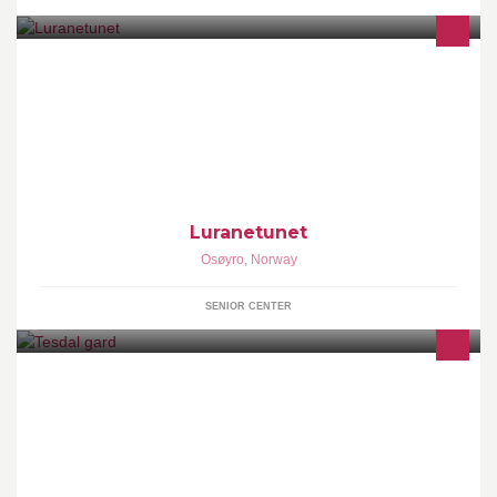
Luranetunet bu- og behandlingssenter samlar alle pleie- og
omsorgstenestene under eitt tak og ei leiing.Vi kan tilby 131
plassar - 51 institusjonsplassar og 82 omsorgsbustader med
heildøgns omsorg.To av plassane er reservert øyeblikkeleg hjelp.
Luranetunet
Osøyro
,
Norway
SENIOR CENTER
småbruk i etne med melk, og kjøtt produksjon. leige kjøring med
nesten alt innen landbruk