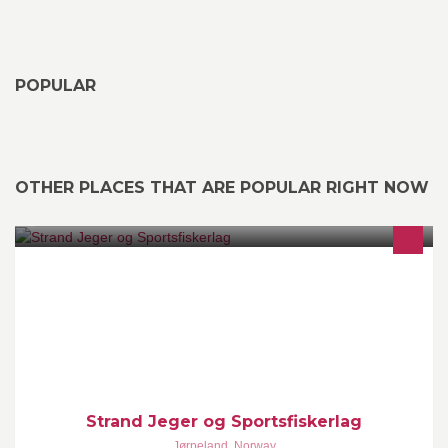
POPULAR
OTHER PLACES THAT ARE POPULAR RIGHT NOW
Velkommen til Strand jeger og Sportsfiskerlags facebookside. Vi
vil her legge ut informasjon som er relevant for medlemmer og
andre som har interesse av vårt arbeid.
Strand Jeger og Sportsfiskerlag
Jørpeland
,
Norway