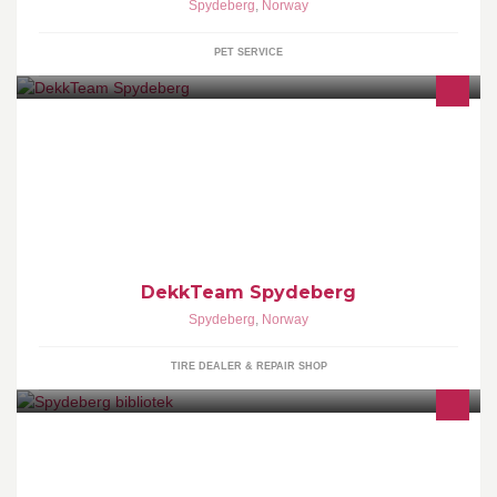
Spydeberg
,
Norway
PET SERVICE
Totalleverandør av felger og dekk til personbil, landbruk, lastebil,
anlegg, MC. Forhandler av BK-Hengeren og GULF smøremidler
og Sønnak Batterier.
DekkTeam Spydeberg
Spydeberg
,
Norway
TIRE DEALER & REPAIR SHOP
Spydeberg bibliotek ligger sentralt i kommunehuset i Spydeberg.