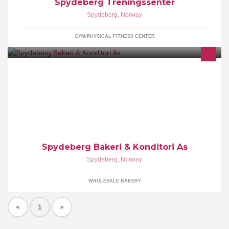
Spydeberg Treningssenter
Spydeberg
,
Norway
GYM/PHYSICAL FITNESS CENTER
Bakeri og konditoriutsalg i Spydeberg sentrum.
Spydeberg Bakeri & Konditori As
Spydeberg
,
Norway
WHOLESALE BAKERY
«
1
»