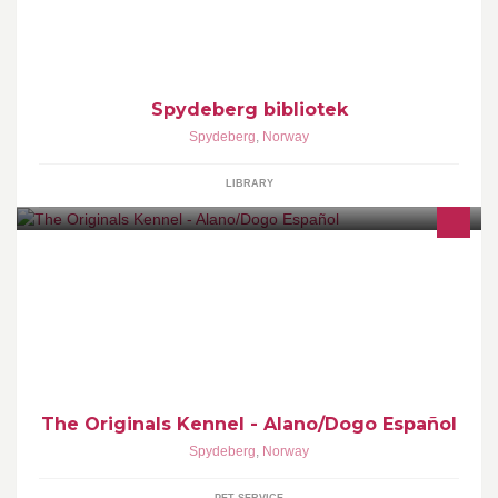
Spydeberg bibliotek
Spydeberg
,
Norway
LIBRARY
En av få oppdretter av Alano Español (Spansk Bulldog) og Dogo
Español.
The Originals Kennel - Alano/Dogo Español
Spydeberg
,
Norway