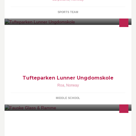
SPORTS TEAM
Den offisielle Facebook-siden for Tufteparken Lunner
Ungdomskole
Tufteparken Lunner Ungdomskole
Roa
,
Norway
MIDDLE SCHOOL
Fauske Glass & Ramme & Riis Bilglass AS på Søbbesva