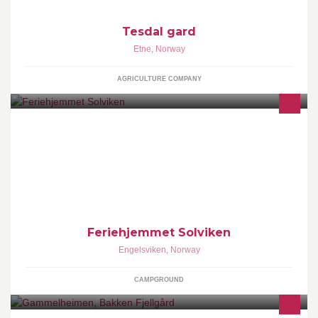
Tesdal gard
Etne
,
Norway
AGRICULTURE COMPANY
Feriehjemmet er en campingplass i Fredrikstad, ved Engelsviken.
Vi leier ut 200 campingplasser og 14 hytter fra april og ut
september.
Feriehjemmet Solviken
Engelsviken
,
Norway
CAMPGROUND