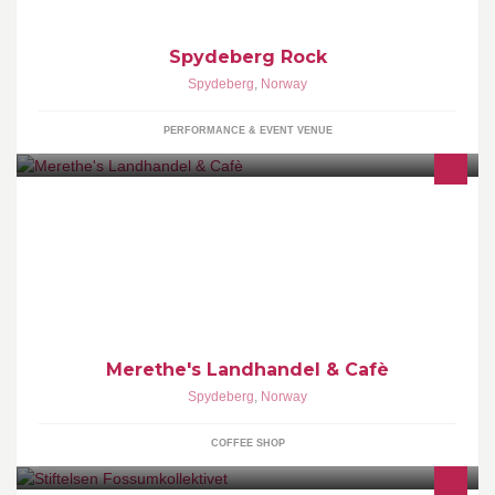
Spydeberg Rock
Spydeberg
,
Norway
PERFORMANCE & EVENT VENUE
Vi holder til i Stasjonsgata 13 i Spydeberg sentrum. Her kan du
finne forskjellige økologiske produkter, gaveartikler o.l. Cafè med
enkel servering
Merethe's Landhandel & Cafè
Spydeberg
,
Norway
COFFEE SHOP