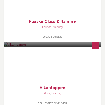
Industriområde
Fauske Glass & Ramme
Fauske
,
Norway
LOCAL BUSINESS
Vikantoppen as utvikler boliger på Hitra.
Vikantoppen
Hitra
,
Norway
REAL ESTATE DEVELOPER