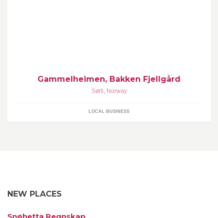
Vi på Bakken Fjellgård tilbyr ulike typer opplevelses reiser ved
vårt turistanlegg på Gammelheimen. Alt fra hytteutleie, til større
arrangement.
Gammelheimen, Bakken Fjellgård
Sørli
,
Norway
LOCAL BUSINESS
NEW PLACES
Snøhetta Regnskap