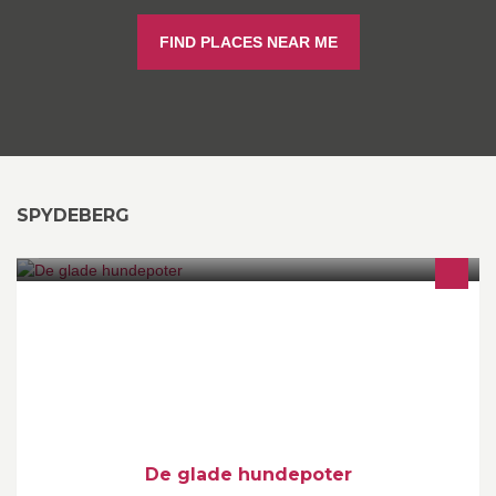
FIND PLACES NEAR ME
SPYDEBERG
Engasjerte hundeinstruktør som ønsker å få alle på kurs til å
lykkes. Små kurs med fokus på kvalitet og kompetanse.
De glade hundepoter