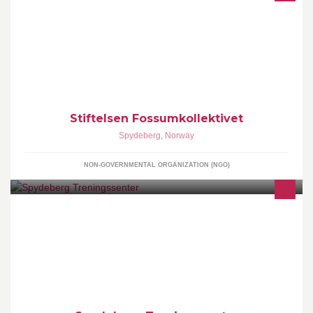
Dette er Fossumkollektivets offisielle facebookside. Her finner du
info om oss, nyheter, bilder fra hverdagen vår og et innblikk i det
som engasjerer oss.
Stiftelsen Fossumkollektivet
Spydeberg
,
Norway
NON-GOVERNMENTAL ORGANIZATION (NGO)
Som medlem har du mulighet til å benytte deg av senteret alle
dager fra kl: 05.00-01.00.