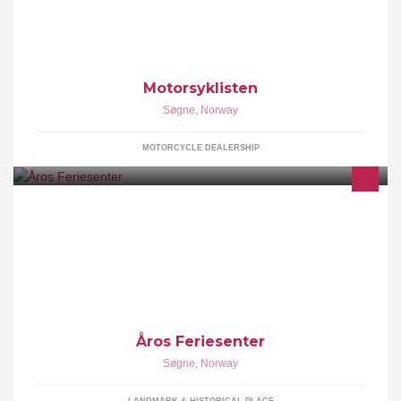
Motorsyklisten
Søgne
,
Norway
MOTORCYCLE DEALERSHIP
Åros Feriesenter er et feriesenter for hele familien med basseng
og stor gjestehavn.
Åros Feriesenter
Søgne
,
Norway