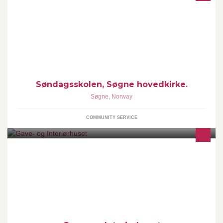
Tårnagenter og Gullivergjeng hver gang det er gudstjeneste kl.
11.
Søndagsskolen, Søgne hovedkirke.
Søgne
,
Norway
COMMUNITY SERVICE
Interiørbutikk på Tangvall i Søgne. Butikkens 270 kvm gjør at vi
kan tilby et bredt spekter, med noe for enhver smak. Velkommen! !