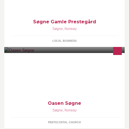
Søgne Gamle Prestegård
Søgne
,
Norway
LOCAL BUSINESS
Oasen Bibelsenter er en pinsemenighet i Søgne og Mandal.
Oasen Søgne
Søgne
,
Norway
PENTECOSTAL CHURCH