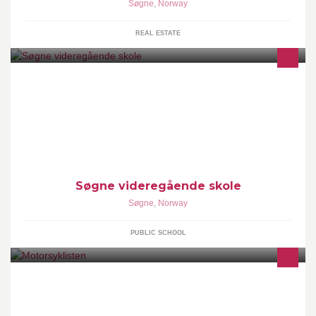
Søgne
,
Norway
REAL ESTATE
Søgne vgs. er en liten skole med lang historie. Her har det vært
skoledrift siden 1895.
Søgne videregående skole
Søgne
,
Norway
PUBLIC SCHOOL
Motorsyklisten AS er importør av Beta og Sherco Trial, Enduro,
SuperMotard, MiniCross, Moped Scooter og elektriske MiniTrial
sykler - sjekk vår nettbutikk