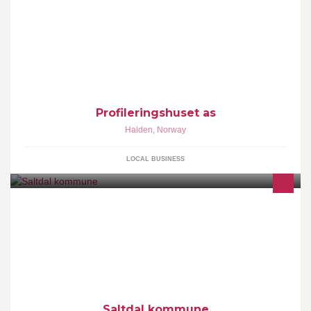
Profileringshuset leverer det meste av profileringsartikler.
Profileringshuset as
Halden
,
Norway
LOCAL BUSINESS
http://saltdal.kommune.no/
Saltdal kommune