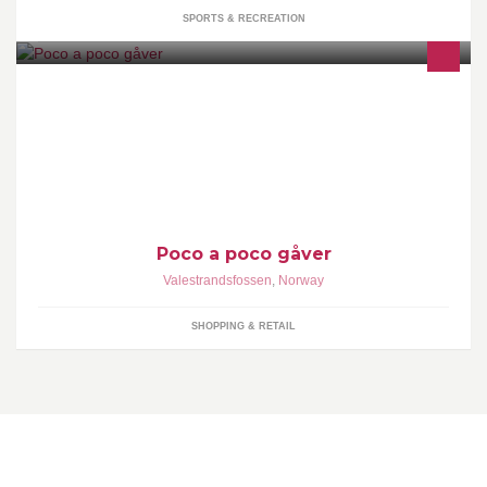
SPORTS & RECREATION
Hjå oss kan du finna små og store gåver som passar ulike høve!
Poco a poco gåver
Valestrandsfossen
,
Norway
SHOPPING & RETAIL