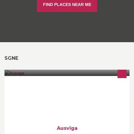
FIND PLACES NEAR ME
SGNE
Utsiktstomter med eneboliger, rekkehus og leiligheter kommer for
salg i Søgne. Barnevennlig med fantastisk utsikt over
Søgneskjærgården.
Ausviga