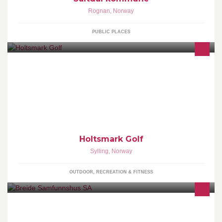
Rognan
,
Norway
PUBLIC PLACES
En av norges flotteste golfbaner designet av Robert Trent Jones II
http://holtsmarkgolf.no
Holtsmark Golf
Sylling
,
Norway
OUTDOOR, RECREATION & FITNESS