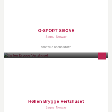
G-SPORT SØGNE
Søgne
,
Norway
SPORTING GOODS STORE
Vi har åpent hver helg og hver dag fra 1 jun til 15 aug. På
Sommeren kan du nyte godt i glasset og en matbit men du ser
utover Søgnes skjærgård Livemusikk
Høllen Brygge Vertshuset
Søgne
,
Norway