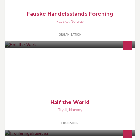
Fauske Handelsstands Forening
Fauske
,
Norway
ORGANIZATION
Half the World is the English version of my Norwegian blog Halve
Verden. This English version is first and foremost aiming at the
broad international women
Half the World
Trysil
,
Norway
EDUCATION