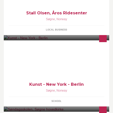
Stall Olsen, Åros Ridesenter
Søgne
,
Norway
LOCAL BUSINESS
Dette er en facebookside til linjen for Kunst- New York- Berlin på
Agder folkehøgskole. Siden blir jevnlig oppdatert med info og
bilder fra våre hverdager.
Kunst - New York - Berlin
Søgne
,
Norway
SCHOOL