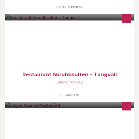
LOCAL BUSINESS
Vi serverer lunsj fra 11-14 alle dager uteom søndag Middag fra 14
(søndag 12) Restauranten holder åpnet lenger enn kjøkkenet
etter behov. Alle rettigheter
Restaurant Skrubbsulten - Tangvall
Søgne
,
Norway
RESTAURANT
Kultursenteret Søgne gamle prestegård er et møtested og
reisemål hele året hvor arrangementer, kunstutstillinger og
naturopplevelse blir deler av en helhetsopplevelse. Bygningene
er også velegnet til kurs, konferanser og selskap.