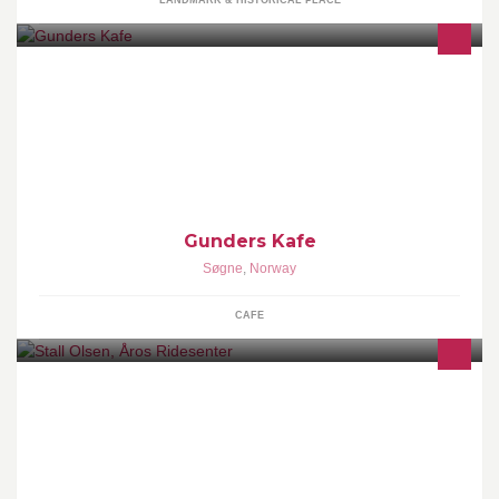
LANDMARK & HISTORICAL PLACE
Kafe i hjertet av Søgne ♡
Gunders Kafe
Søgne
,
Norway
CAFE
Åros Ridesenter i Søgne