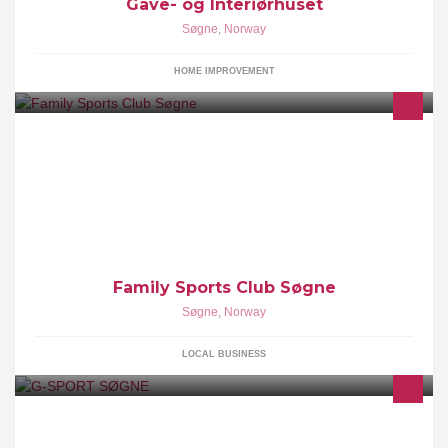
Gave- og Interiørhuset
Søgne
,
Norway
HOME IMPROVEMENT
Du vet du har godt av det, så er bare å komme til oss! Vi er her for
å hjelpe nettopp deg.
Family Sports Club Søgne
Søgne
,
Norway
LOCAL BUSINESS