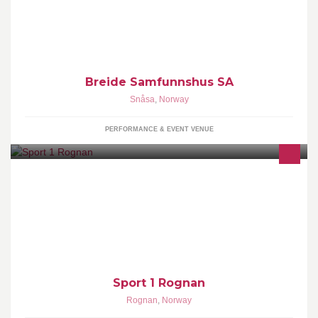
Breide Samfunnshus leier ut lokaler til konfirmasjon ol.
Breide Samfunnshus SA
Snåsa
,
Norway
PERFORMANCE & EVENT VENUE
Saltdal Sportsenter As er en lokal virksomhet siden 1972.
Sport 1 Rognan
Rognan
,
Norway