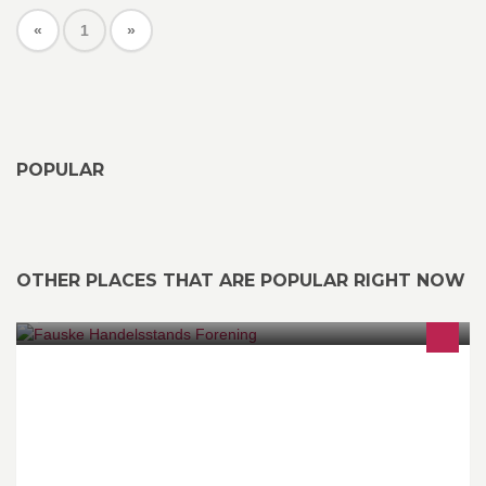
«
1
»
POPULAR
OTHER PLACES THAT ARE POPULAR RIGHT NOW
Fauske handelsstands Forening er en organisasjon for å fremme
handel i Fauske kommune