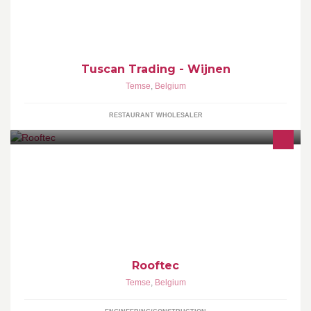
Tuscan Trading - Wijnen
Temse
,
Belgium
RESTAURANT WHOLESALER
Dakwerken, gespecialiseerd in platte daken. Wij zorgen voor de
plaatsing van isolatie, roofing en EPDM. E-mail:
Rooftec@telenet.be
Rooftec
Temse
,
Belgium