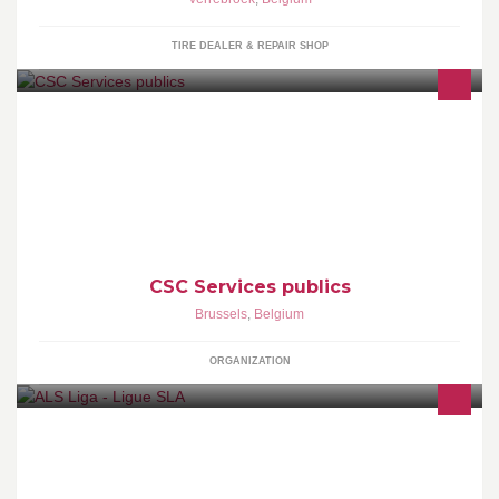
TIRE DEALER & REPAIR SHOP
Au sein de la CSC, la CSC Services Publics est la centrale qui
assure la défense des intérêts des travailleurs du secteur public.
CSC Services publics
Brussels
,
Belgium
ORGANIZATION
Geef ALS je steun! Geef ALS een stem! Geef om ALS! Wanneer