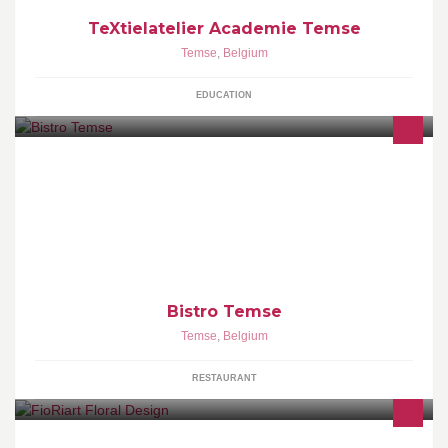
TeXtielatelier Academie Temse
Temse
,
Belgium
EDUCATION
Jaren lang gekende en befaamde Bistro aan de kaai van Temst.
Met de meest romantiche een culinaire keuken van uit deze
streek. Aanrader voor reservatie.
Bistro Temse
Temse
,
Belgium
RESTAURANT
Voor al uw speciale en originele bloemenwensen! Trouw ,