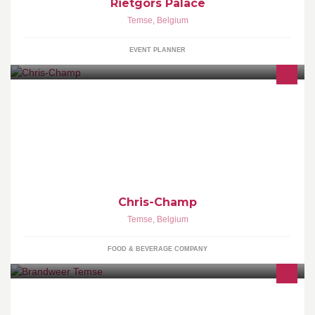
Rietgors Palace
Temse
,
Belgium
EVENT PLANNER
Uw partner in wijnen, champagnes, cava’s en sterke dranken.
Chris-Champ staat garant voor een sublieme service en
uitstekende kwaliteit.
Chris-Champ
Temse
,
Belgium
FOOD & BEVERAGE COMPANY