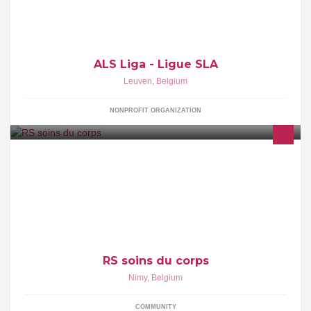
ALS je leven overvalt... valt je lichaam stil. Ensemble, éradiquons
la SLA de ce monde ! >>>
ALS Liga - Ligue SLA
Leuven
,
Belgium
NONPROFIT ORGANIZATION
Endermologie-Lipomassage Parce que votre silhouette est notre
priorité, une équipe de professionnels de la santé vous offre un
bilan gratuit sur rdv.
RS soins du corps
Nimy
,
Belgium
COMMUNITY