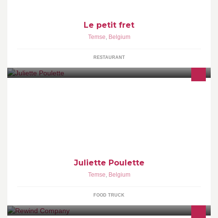
Le petit fret
Temse
,
Belgium
RESTAURANT
din - Grembergen, parking Hamsesteenweg 51 woe - Temse,
Krijgsbaan, parking Winddicht don - Sint-Gillis-Waas, kerkplein vri
- Zele, parking Bike Parts zon - Temse, markt
Juliette Poulette
Temse
,
Belgium
FOOD TRUCK