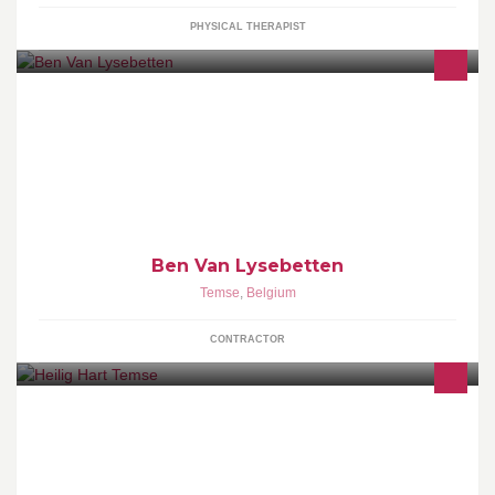
PHYSICAL THERAPIST
Problemen met een verstopte afvoer, gootsteen of toilet?
Wateroverlast? Onaangename geur? Loodgieter nodig? Dan bent
u bij ons aan het goede adres!
Ben Van Lysebetten
Temse
,
Belgium
CONTRACTOR
Welkom op de pagina van de Heilig Hartschool van Temse! Volg
hier mee wat er allemaal gebeurt op onze school.