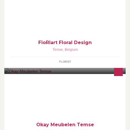
rouwarrangementen, bedrijfsbloemwerk, evenementen,
bloemstukken voor feestdagen.
FioRiart Floral Design
Temse
,
Belgium
FLORIST
Okay Temse meubelwinkel indoor & outdoormeubelen
Okay Meubelen Temse