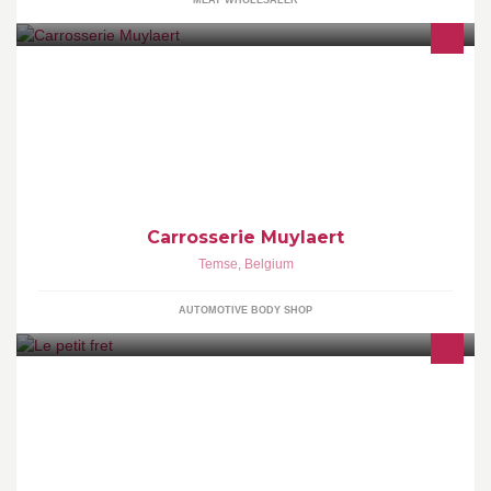
MEAT WHOLESALER
Carrosserie Muylaert is al meer dan 20 jaar een gevestigde
waarde in Temse. Kwaliteit en duurzaamheid staan bij ons
centraal.
Carrosserie Muylaert
Temse
,
Belgium
AUTOMOTIVE BODY SHOP
Fair food -for lovers. Laat je verrassen door onze (h)eerlijke
keuken!