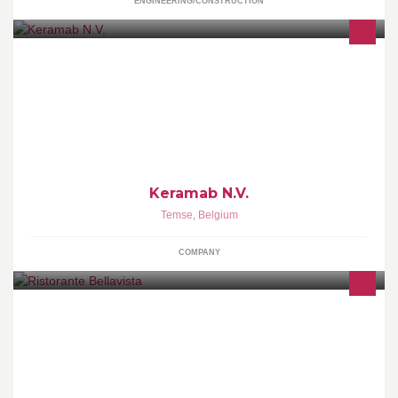
ENGINEERING/CONSTRUCTION
Leading European supplier of high temperature resistant
materials and engineered systems for the thermal process
industry.
Keramab N.V.
Temse
,
Belgium
COMPANY
Bellavista is een gezellig Italiaans restaurant met een schitterend
uitzicht op de Schelde. Ontdek onze heerlijke gerechten via onze
website: http://ristorantebellavista.be/