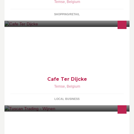
Temse
,
Belgium
SHOPPING/RETAIL
Cafe Ter Dijcke
Temse
,
Belgium
LOCAL BUSINESS
Tuscan Trading importeert wijnen en prosecco's uit Italië met een
specialisatie voor de Toscaanse streek.