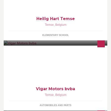
Heilig Hart Temse
Temse
,
Belgium
ELEMENTARY SCHOOL
Een ruime keuze van kwaliteit Duitse tweedehands auto's aan
Scherpe prijzen! Overname van uw huidige wagen is mogelijk.
Financiering verkrijgbaar.
Vigar Motors bvba
Temse
,
Belgium
AUTOMOBILES AND PARTS