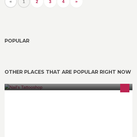
«
1
2
3
4
»
POPULAR
OTHER PLACES THAT ARE POPULAR RIGHT NOW
Tattoo's & Piercings