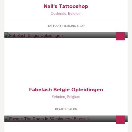
Nail's Tattooshop
Oostende
,
Belgium
TATTOO & PIERCING SHOP
Opleidingscentrum & Groothandel in Lash Brow & Beauty
producten Become a Certified Fabelash Lash and Browartist�
Fabelash Belgie Opleidingen
Schoten
,
Belgium
BEAUTY SALON