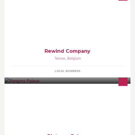
Rewind Company is een bedrijf die bestaat uit 3 afdelingen
Rewind Records Rewind Events Rewind Agency Wij verzorgen
uw feest tot in de puntjes...
Rewind Company
Temse
,
Belgium
LOCAL BUSINESS
dugun salonu , restaurant, Hotel, cafe