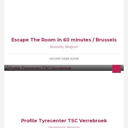
You have exactly 60 minutes to escape the room. The game is full
of hints and mysteries to solve, which, one after the other, will lead
you to escape...
Escape The Room in 60 minutes / Brussels
Brussels
,
Belgium
ESCAPE GAME ROOM
Profile Tyrecenter Verrebroek, specialist in banden en velgen. Bij
ons wordt u steeds geholpen door een profesioneel en
klantvriendelijk team.
Profile Tyrecenter TSC Verrebroek
Verrebroek
,
Belgium