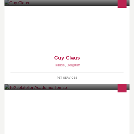
Guy Claus
Temse
,
Belgium
PET SERVICES
allerlei bewerkingen met draden, stoffen en weefsels