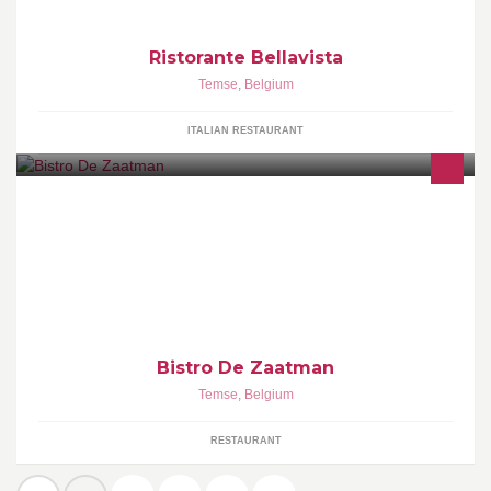
Ristorante Bellavista
Temse
,
Belgium
ITALIAN RESTAURANT
De Zaatman is een gezellige bistro met schitterend uitzicht op de
Schelde. Kijk voor meer informatie op onze website:
http://www.dezaatman.be/
Bistro De Zaatman
Temse
,
Belgium
RESTAURANT