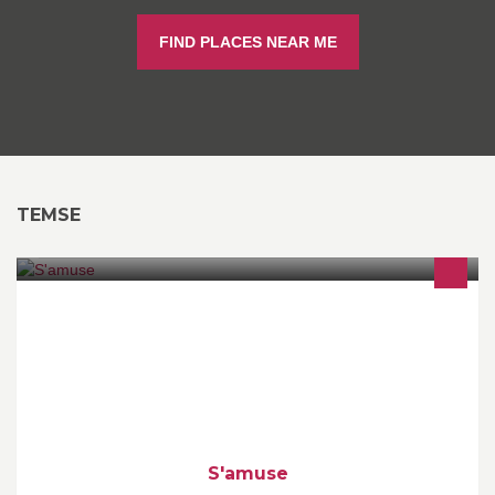
FIND PLACES NEAR ME
TEMSE
Trendy kinderwinkel van 0 tot 16 jaar !!
S'amuse