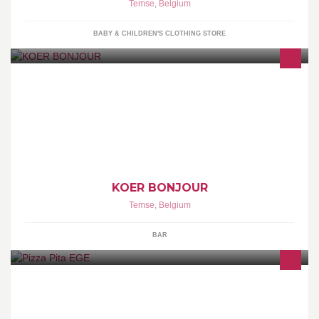
Temse
,
Belgium
BABY & CHILDREN'S CLOTHING STORE
Koer Bonjour is een zomerbar in het hart van Temse in een
gezellige setting. Deze vindt plaats op de koer van basisschool de
Klimroos. Het is een 5 weken durende pop-up met lekkere
streetfood, drankjes, muziek film en nog veel meer. Meer info
coming soon!
KOER BONJOUR
Temse
,
Belgium
BAR
Beste en snelle service! !!