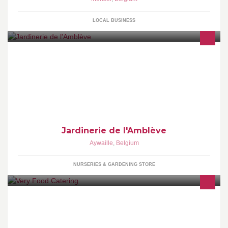
LOCAL BUSINESS
Fleurs, art floral, plantes, pépinière, étang, aquarium, décoration,
articles cadeaux, épicerie fine, conserverie - home made, service
Interflora.
Jardinerie de l'Amblève
Aywaille
,
Belgium
NURSERIES & GARDENING STORE
Very Food Catering