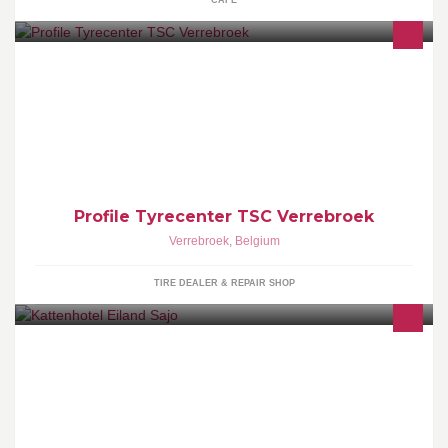
CAFE
Profile Tyrecenter Verrebroek, specialist in banden en velgen. Bij
ons wordt u steeds geholpen door een profesioneel en
klantvriendelijk team.
Profile Tyrecenter TSC Verrebroek
Verrebroek
,
Belgium
TIRE DEALER & REPAIR SHOP
Kleinschalig luxe pension enkel en alleen voor katten