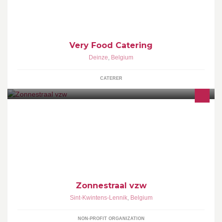
Very Food Catering
Deinze
,
Belgium
CATERER
Zonnestraal vzw is een zorgaanbieder in de regio Vlaams-
Brabant die personen met een beperking ondersteunt.
Zonnestraal vzw
Sint-Kwintens-Lennik
,
Belgium
NON-PROFIT ORGANIZATION