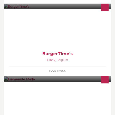
Hamburger gastronomique Une large gamme de Burger pur
boeuf, des produits de qualité, des burgers en fonction des
saisons. A venir découvrir rapidement
BurgerTime's
Ciney
,
Belgium
FOOD TRUCK
Dit is de facebook-pagina van de gemeente Melle.