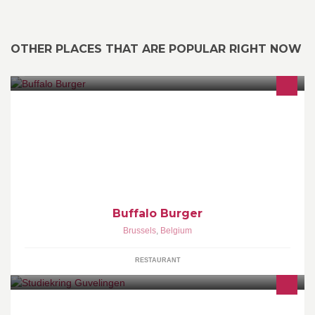
OTHER PLACES THAT ARE POPULAR RIGHT NOW
Buffalo Burger, le restaurant Burger & Steak par excellence. Nous
proposons un large choix de Burgers & Steak, que vous pourrez
savoureusement déguster.
Buffalo Burger
Brussels
,
Belgium
RESTAURANT