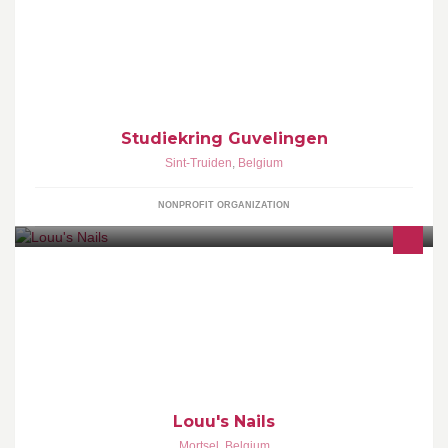
Werktuigendagen Sint-Truiden
Studiekring Guvelingen
Sint-Truiden
,
Belgium
NONPROFIT ORGANIZATION
Gelnagels : €25 Gelpolish €20 Ontharen van de bovenlip €5
ontharen van de wenkbrouwen €5 ontharen van de oksel €15
Ontharen van benen €25
Louu's Nails
Mortsel
,
Belgium