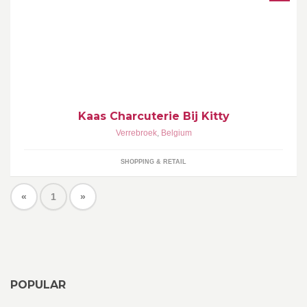
Openbare markten : Dinsdag : Beveren, woensdag : Lokeren,
donderdag : St Niklaas, Zaterdag : Hamme
Kaas Charcuterie Bij Kitty
Verrebroek
,
Belgium
SHOPPING & RETAIL
«
1
»
POPULAR