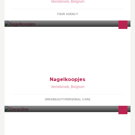
Verrebroek
,
Belgium
TOUR AGENCY
overstock van nieuwe artikelen & leuke 2de hands koopjes
Nagelkoopjes
Verrebroek
,
Belgium
SPAS/BEAUTY/PERSONAL CARE
Hippe, betaalbare catering voor uw feest