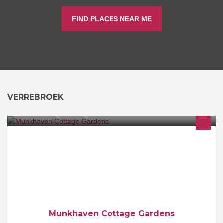
FIND PLACES NEAR ME
VERREBROEK
Engelse Cottage tuin op 8100m². Te bezoeken op afspraak van
april tot november.
Munkhaven Cottage Gardens