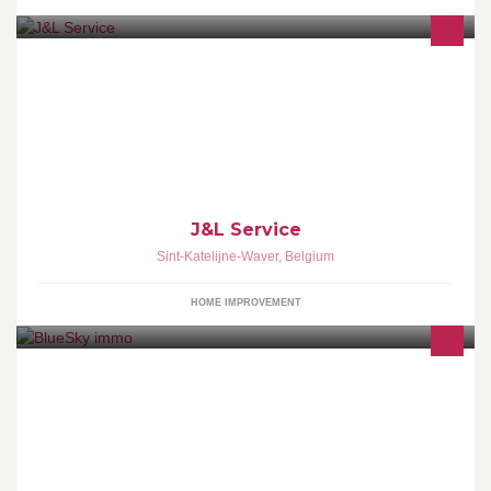
betonboringen isolatie en gyproc bezettingswerken
badkamerrenovatie schilderern tuinonderhoud enz...
J&L Service
Sint-Katelijne-Waver
,
Belgium
HOME IMPROVEMENT
Blue Sky Immo est une agence qui propose des villas et
appartements en Espagne et au Portugal, à proximité des golfs,
des plages et des ports de plaisance.