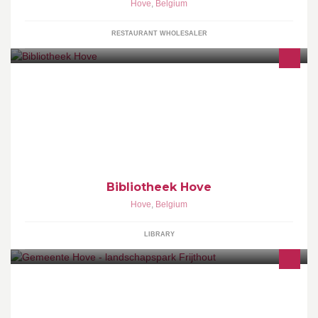
Hove
,
Belgium
RESTAURANT WHOLESALER
Bibliotheek Hove
Hove
,
Belgium
LIBRARY
Op deze pagina vind je informatie over de inrichting van het
landschapspark Frijthout.