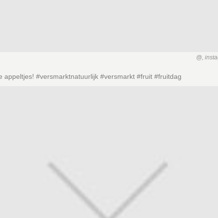
@, inst
 appeltjes! #versmarktnatuurlijk #versmarkt #fruit #fruitdag