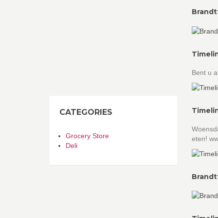
Brandt
Timeli
Bent u 
Timeli
CATEGORIES
Woensdag
Grocery Store
eten! w
Deli
Brandt