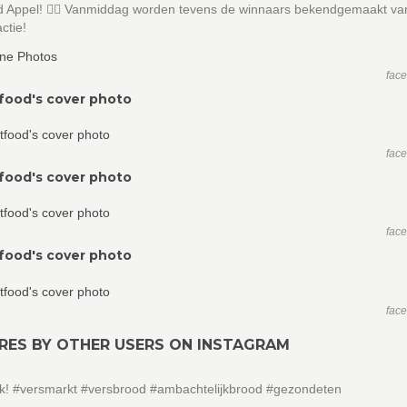
d Appel!  Vanmiddag worden tevens de winnaars bekendgemaakt va
ctie!
fac
food's cover photo
fac
food's cover photo
fac
food's cover photo
fac
RES BY OTHER USERS ON INSTAGRAM
jk! #versmarkt #versbrood #ambachtelijkbrood #gezondeten