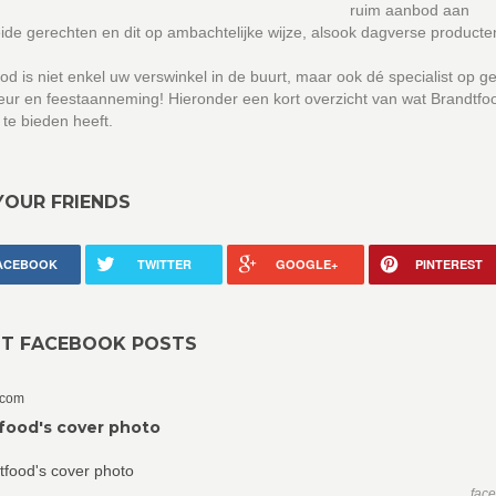
ruim aanbod aan
ide gerechten en dit op ambachtelijke wijze, alsook dagverse producte
od is niet enkel uw verswinkel in de buurt, maar ook dé specialist op g
teur en feestaanneming! Hieronder een kort overzicht van wat Brandtfo
 te bieden heeft.
YOUR FRIENDS
ACEBOOK
TWITTER
GOOGLE+
PINTEREST
NT FACEBOOK POSTS
.com
food's cover photo
fac