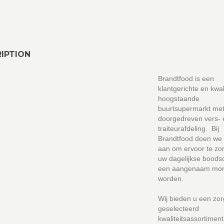
IPTION
Brandtfood is een
klantgerichte en kwali
hoogstaande
buurtsupermarkt me
doorgedreven vers- 
traiteurafdeling. Bij
Brandtfood doen we 
aan om ervoor te zo
uw dagelijkse bood
een aangenaam mo
worden.
Wij bieden u een zor
geselecteerd
kwaliteitsassortimen