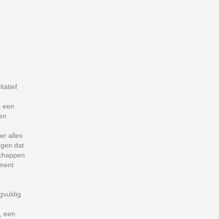
tatief
t een
en
er alles
rgen dat
schappen
ment
gvuldig
t, een