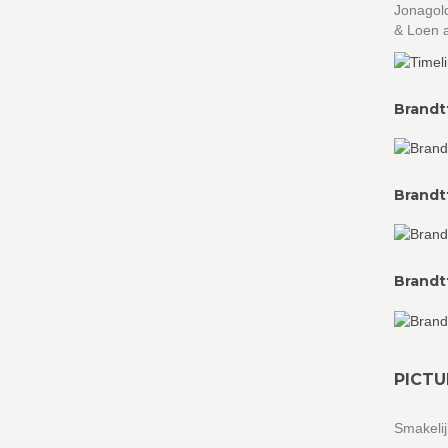
Jonagol
& Loen a
Brandt
Brandt
Brandt
PICTU
Smakeli