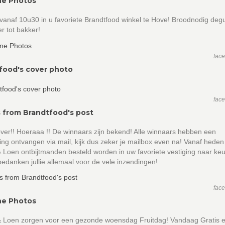
ne Photos
anaf 10u30 in u favoriete Brandtfood winkel te Hove! Broodnodig degu
r tot bakker!
fac
food's cover photo
fac
 from Brandtfood's post
over!! Hoeraaa !! De winnaars zijn bekend! Alle winnaars hebben een
ing ontvangen via mail, kijk dus zeker je mailbox even na! Vanaf hede
 Loen ontbijtmanden besteld worden in uw favoriete vestiging naar ke
edanken jullie allemaal voor de vele inzendingen!
fac
ne Photos
& Loen zorgen voor een gezonde woensdag Fruitdag! Vandaag Gratis 