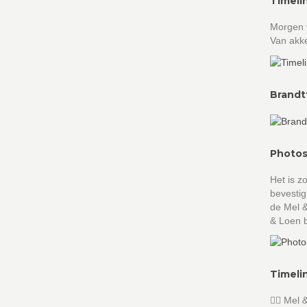
Timeli
Morgen v
Van akke
Brandt
Photos
Het is z
bevestig
de Mel &
& Loen b
Timeli
 Mel 