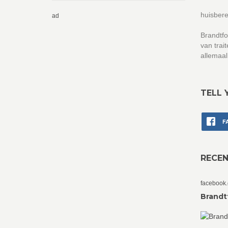
huisbere
ad
Brandtfo
van trai
allemaal
TELL 
F
RECE
facebook
Brandt