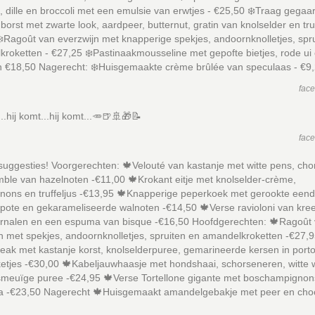
, dille en broccoli met een emulsie van erwtjes - €25,50 ❄️Traag gegaa
borst met zwarte look, aardpeer, butternut, gratin van knolselder en truf
️Ragoût van everzwijn met knapperige spekjes, andoornknolletjes, spr
roketten - €27,25 ❄️Pastinaakmousseline met gepofte bietjes, rode ui
n €18,50 Nagerecht: ❄️Huisgemaakte crème brûlée van speculaas - €9
fac
..hij komt...hij komt...🥕🍺🚢🎁📝
fac
uggesties! Voorgerechten: 🍁Velouté van kastanje met witte pens, cho
ble van hazelnoten -€11,00 🍁Krokant eitje met knolselder-crème,
nons en truffeljus -€13,95 🍁Knapperige peperkoek met gerookte eend
ote en gekarameliseerde walnoten -€14,50 🍁Verse ravioloni van kree
garnalen en een espuma van bisque -€16,50 Hoofdgerechten: 🍁Ragoût
n met spekjes, andoornknolletjes, spruiten en amandelkroketten -€27,9
eak met kastanje korst, knolselderpuree, gemarineerde kersen in port
etjes -€30,00 🍁Kabeljauwhaasje met hondshaai, schorseneren, witte w
meuïge puree -€24,95 🍁Verse Tortellone gigante met boschampignons,
la -€23,50 Nagerecht 🍁Huisgemaakt amandelgebakje met peer en cho