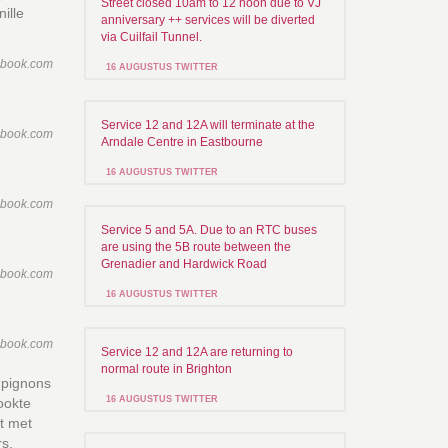
Street closed 10am to 12 noon due to VJ
ille
anniversary ++ services will be diverted
via Cuilfail Tunnel.
ebook.com
16 AUGUSTUS TWITTER
Service 12 and 12A will terminate at the
ebook.com
Arndale Centre in Eastbourne
16 AUGUSTUS TWITTER
ebook.com
Service 5 and 5A. Due to an RTC buses
are using the 5B route between the
Grenadier and Hardwick Road
ebook.com
16 AUGUSTUS TWITTER
ebook.com
Service 12 and 12A are returning to
normal route in Brighton
mpignons
16 AUGUSTUS TWITTER
ookte
et met
rs,