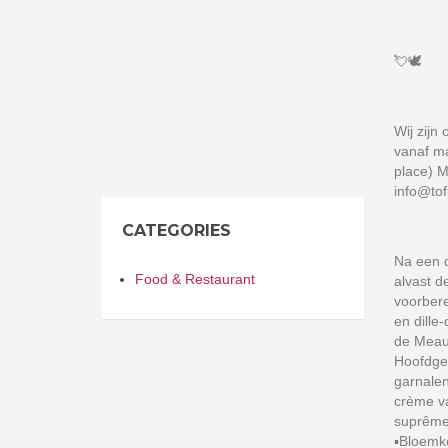
💘🕊
Wij zijn
vanaf m
place) M
info@to
CATEGORIES
Na een 
Food & Restaurant
alvast d
voorbere
en dille
de Meaux
Hoofdger
garnalen
crème va
suprême 
▪️Bloemk