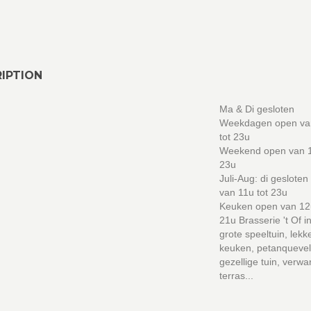
IPTION
Ma & Di gesloten
Weekdagen open va
tot 23u
Weekend open van 1
23u
Juli-Aug: di gesloten
van 11u tot 23u
Keuken open van 12u
21u Brasserie 't Of i
grote speeltuin, lekk
keuken, petanqueve
gezellige tuin, verw
terras...