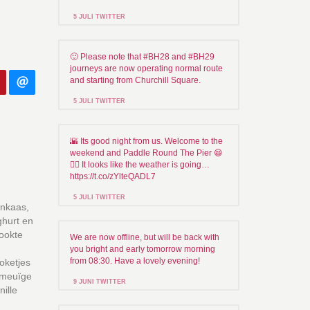
5 JULI TWITTER
🙂 Please note that #BH28 and #BH29
journeys are now operating normal route
and starting from Churchill Square.
5 JULI TWITTER
🌇 Its good night from us. Welcome to the
weekend and Paddle Round The Pier 😄
🏄🏼 It looks like the weather is going…
https://t.co/zYlteQADL7
5 JULI TWITTER
enkaas,
ghurt en
rookte
We are now offline, but will be back with
you bright and early tomorrow morning
from 08:30. Have a lovely evening!
oketjes
 smeuïge
9 JUNI TWITTER
nille