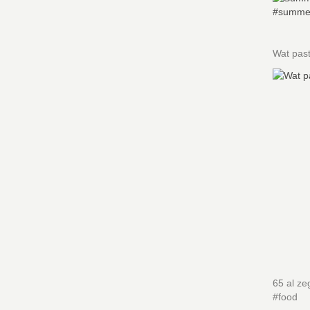
Wat past
65 al ze
#food