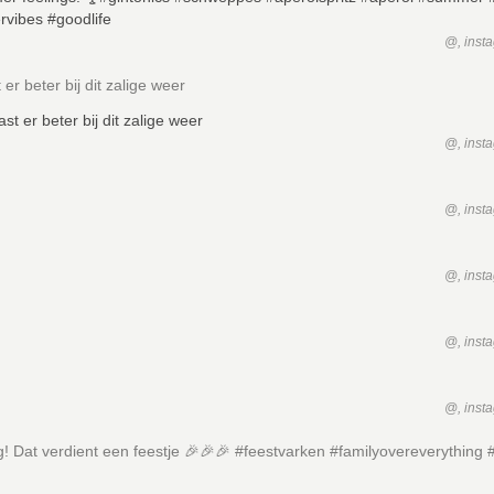
@, inst
 er beter bij dit zalige weer
@, inst
@, inst
@, inst
@, inst
@, inst
g! Dat verdient een feestje 🎉🎉🎉 #feestvarken #familyovereverything