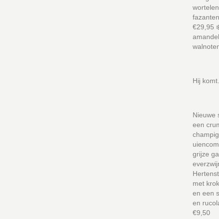
wortelen
fazanten
€29,95 ❄
amandelk
walnote
Hij komt.
Nieuwe s
een crum
champig
uiencomp
grijze 
everzwij
Hertenst
met krok
en een s
en ruco
€9,50