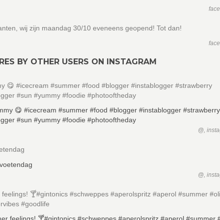
fac
anten, wij zijn maandag 30/10 eveneens geopend! Tot dan!
fac
RES BY OTHER USERS ON INSTAGRAM
y 😋 #icecream #summer #food #blogger #instablogger #strawberry
ogger #sun #yummy #foodie #photooftheday
@, inst
oetendag
@, inst
feelings! 🍸#gintonics #schweppes #aperolspritz #aperol #summer #ol
vibes #goodlife