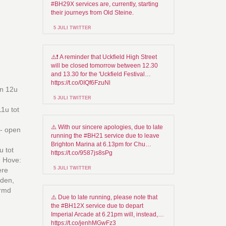
#BH29X services are, currently, starting
their journeys from Old Steine.
5 JULI TWITTER
⚠️❗ A reminder that Uckfield High Street
will be closed tomorrow between 12.30
and 13.30 for the 'Uckfield Festival…
https://t.co/0IQf6FzuNl
n 12u
5 JULI TWITTER
1u tot
⚠️ With our sincere apologies, due to late
 - open
running the #BH21 service due to leave
Brighton Marina at 6.13pm for Chu…
 tot
https://t.co/9587js8sPg
n Hove:
5 JULI TWITTER
ere
lden,
armd
⚠️ Due to late running, please note that
the #BH12X service due to depart
Imperial Arcade at 6.21pm will, instead,…
https://t.co/jenhMGwFz3