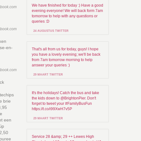
We have finished for today :) Have a good
ebook.com
evening everyone! We will back form 7am
tomorrow to help with any questions or
queries :D
ebook.com
24 AUGUSTUS TWITTER
rken
ise-en-
That's all from us for today, guys! I hope
you have a lovely evening; we'll be back
from 7am tomorrow morning to help
answer your queries :)
ebook.com
29 MAART TWITTER
ck
It's the holidays! Catch the bus and take
techips
the kids down to @BrightonPier. Don't
e brie
forget to tweet your #FamilyBusFun
8,95
https://t.co/i99XwH7v5P
ze
29 MAART TWITTER
et een
Kip
22,50
Service 28 &amp; 29 ++ Lewes High
 puree