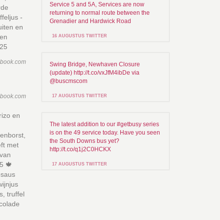
Service 5 and 5A, Services are now
rde
returning to normal route between the
feljus -
Grenadier and Hardwick Road
uiten en
 en
16 AUGUSTUS TWITTER
,25
ebook.com
Swing Bridge, Newhaven Closure
(update) http://t.co/vxJfM4ibDe via
@buscmscom
ebook.com
17 AUGUSTUS TWITTER
rizo en
The latest addition to our #getbusy series
is on the 49 service today. Have you seen
enborst,
the South Downs bus yet?
ft met
http://t.co/q1j2C0HCKX
 van
5 🍁
17 AUGUSTUS TWITTER
osaus
ijnjus
 truffel
colade