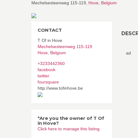
Mechelsesteenweg 115-119,
Hove
,
Belgium
CONTACT
DESCR
T Of in Hove
Mechelsesteenweg 115-119
Hove
,
Belgium
ad
+3233442360
facebook
twitter
foursquare
http://www.tofinhove.be
*Are you the owner of T Of
in Hove?
Click here to manage this listing.