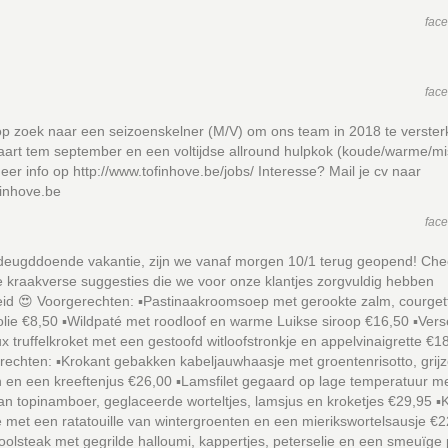
fac
fac
 op zoek naar een seizoenskelner (M/V) om ons team in 2018 te verste
aart tem september en een voltijdse allround hulpkok (koude/warme/m
eer info op http://www.tofinhove.be/jobs/ Interesse? Mail je cv naar
finhove.be
fac
deugddoende vakantie, zijn we vanaf morgen 10/1 terug geopend! Che
e kraakverse suggesties die we voor onze klantjes zorgvuldig hebben
id 😍 Voorgerechten: ▪️Pastinaakroomsoep met gerookte zalm, courget
-olie €8,50 ▪️Wildpaté met roodloof en warme Luikse siroop €16,50 ▪️Vers
 truffelkroket met een gestoofd witloofstronkje en appelvinaigrette €1
echten: ▪️Krokant gebakken kabeljauwhaasje met groentenrisotto, grij
 en een kreeftenjus €26,00 ▪️Lamsfilet gegaard op lage temperatuur m
n topinamboer, geglaceerde worteltjes, lamsjus en kroketjes €29,95 ▪️
met een ratatouille van wintergroenten en een mierikswortelsausje €
oolsteak met gegrilde halloumi, kappertjes, peterselie en een smeuïge