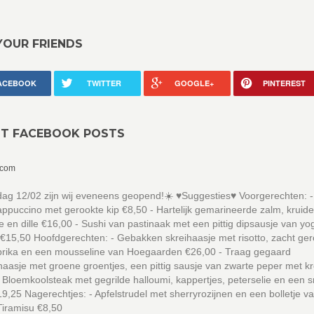
YOUR FRIENDS
ACEBOOK
TWITTER
GOOGLE+
PINTEREST
NT FACEBOOK POSTS
.com
g 12/02 zijn wij eveneens geopend!☀️ ♥️Suggesties♥️ Voorgerechten: -
ppuccino met gerookte kip €8,50 - Hartelijk gemarineerde zalm, kruid
e en dille €16,00 - Sushi van pastinaak met een pittig dipsausje van yo
 €15,50 Hoofdgerechten: - Gebakken skreihaasje met risotto, zacht ge
prika en een mousseline van Hoegaarden €26,00 - Traag gegaard
aasje met groene groentjes, een pittig sausje van zwarte peper met kr
 Bloemkoolsteak met gegrilde halloumi, kappertjes, peterselie en een
9,25 Nagerechtjes: - Apfelstrudel met sherryrozijnen en een bolletje va
Tiramisu €8,50