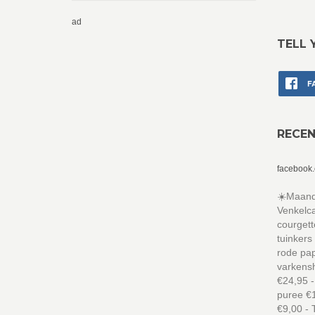
ad
TELL 
F
RECE
facebook
☀️Maanda
Venkelca
courgett
tuinkers
rode pa
varkensh
€24,95 -
puree €1
€9,00 - 