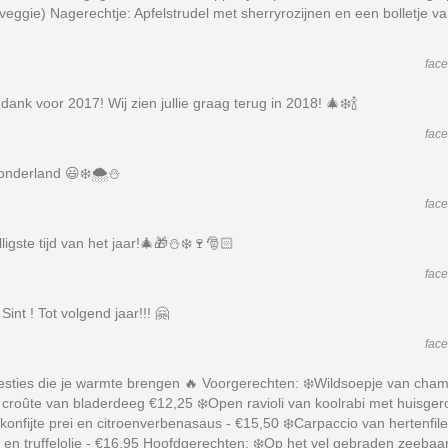
veggie) Nagerechtje: Apfelstrudel met sherryrozijnen en een bolletje van
fac
k dank voor 2017! Wij zien jullie graag terug in 2018! 🎄❄️🍾
fac
onderland 😃❄️🌨⛄️
fac
ligste tijd van het jaar!🎄🎁⛄️❄️🍷🎅🏻
fac
Sint ! Tot volgend jaar!!! 🤗
fac
esties die je warmte brengen 🔥 Voorgerechten: ❄️Wildsoepje van cha
croûte van bladerdeeg €12,25 ❄️Open ravioli van koolrabi met huisger
konfijte prei en citroenverbenasaus - €15,50 ❄️Carpaccio van hertenfil
s en truffelolie - €16,95 Hoofdgerechten: ❄️Op het vel gebraden zeebaa