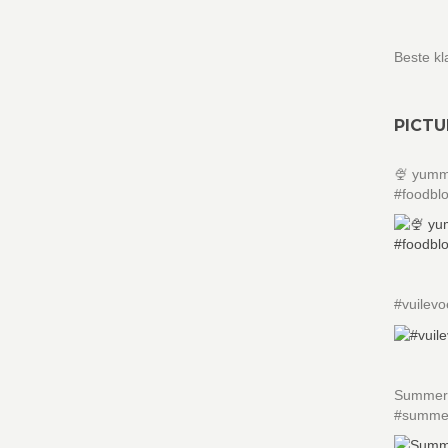
Beste kl
PICTU
🍨 yumm
#foodbl
#vuilev
Summer 
#summer