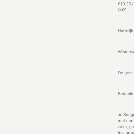
€19,25 (
ijs€9
Hartelij
Winterw
De gezel
Bedankt 
🔥 Sugg
met een 
zalm, ge
fois gra