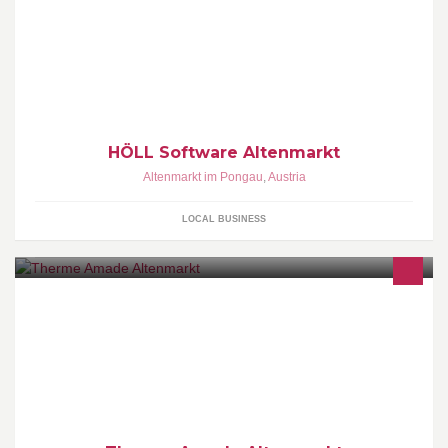
PROJECT 3000 ALL-IN-ALL Adressenverwaltung Anboterstellung
Kalkulation Auftragsbearbeitung Auftragscontrolling Bestellwesen
Stundenerfassung Nachkalkulation Abrechnung Mahnwesen
Vertriebscontrolling Dokumentenverwaltung ... ... ...
HÖLL Software Altenmarkt
Altenmarkt im Pongau
,
Austria
LOCAL BUSINESS