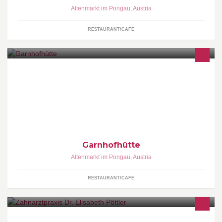
Altenmarkt im Pongau
,
Austria
RESTAURANT/CAFE
Erlesene österreichische Schmankerl, Steaks vom Lavasteingrill,
original koreanische Spezialitäten und traumhafte Mehlspeisen
im Herzen von Zauchensee.
Garnhofhütte
Altenmarkt im Pongau
,
Austria
RESTAURANT/CAFE
Zahnärztin Dr. Elisabeth Pöttler