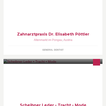
Zahnarztpraxis Dr. Elisabeth Pöttler
Altenmarkt im Pongau
,
Austria
GENERAL DENTIST
Leder & Tracht Scheibner ist Ihre erste Adresse in Altenmarkt für
Lederhosen, Dirndl, Tracht und alpine Lifestyle-Mode.
Scheibner Leder • Tracht • Mode