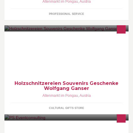
Altenmarkt im Pongau
,
Austria
PROFESSIONAL SERVICE
Onlineshop für Holzwaren, Vogelhäuser und Geschenke aus
Holz. Lokales Geschäft für Holzschnitzereien, Reiseandenken,
Geburtstagsgeschenke, Krippen..
Holzschnitzereien Souvenirs Geschenke
Wolfgang Ganser
Altenmarkt im Pongau
,
Austria
CULTURAL GIFTS STORE
PS Eventconsulting - Ihr verlässlicher Partner in Sachen