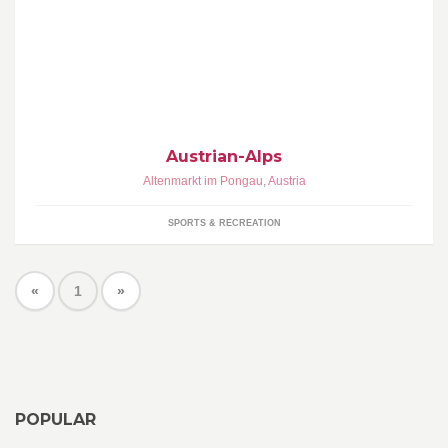
www.austrian-alps.com Stunning in summer Amazing in Winter
Bike it, Hike it! Ski it, Board it! We offer rooms and apartments in a
stunning location, surrounded by all your favourite Alpine Activities
Austrian-Alps
Altenmarkt im Pongau
,
Austria
SPORTS & RECREATION
«
1
»
POPULAR