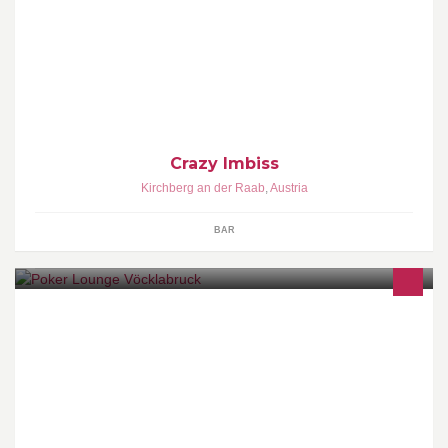
Seit 7.1.2000 führen Christian und Renate Liendl das Crazy
Imbiss in Berndorf!
Crazy Imbiss
Kirchberg an der Raab
,
Austria
BAR
Eröffnung am Samstag, den 01. März 2014