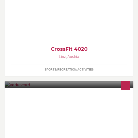
Das erste CrossFit in Linz - Oberösterreich! Trainiere mit hoher
Intensität und immer mit Coach für maximalen Trainingserfolg!
CrossFit 4020
Linz
,
Austria
SPORTS/RECREATION/ACTIVITIES
Plastic Cards & Systems by www.variuscard.com