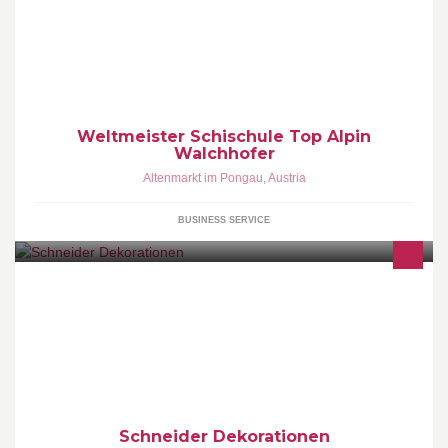
viel Einfühlungsvermögen und auch die Freude an unserem Beruf
sind die Eckpunkte unseres Erfolges. Für Ihr Können bieten wir
individuelle Programme nach Maß.
Weltmeister Schischule Top Alpin
Walchhofer
Altenmarkt im Pongau
,
Austria
BUSINESS SERVICE
Professionelle Dekorationen für Ihre individuellen Bedürfnisse.
Geschenke aller Art, sowie Gmundner Keramik & Eisch Gläser
sowie Küchenzubehör
Schneider Dekorationen