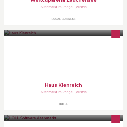
Weltcuparena Zauchensee
Altenmarkt im Pongau
,
Austria
LOCAL BUSINESS
For a relaxing or adventurous holiday in the mountains
Haus Kienreich
Altenmarkt im Pongau
,
Austria
HOTEL