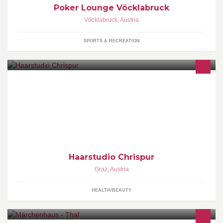
Poker Lounge Vöcklabruck
Vöcklabruck
,
Austria
SPORTS & RECREATION
Mit eiserner Disziplin forschte Frau Christine Pucher jahrelang
direkt am Kopf der Menschen und entwickelte die Chrispur natural
Rezepturen. Sie sind die wirkende Lösung für die
unterschiedlichsten Kopfhaut- und Haarprobleme.
Haarstudio Chrispur
Graz
,
Austria
HEALTH/BEAUTY