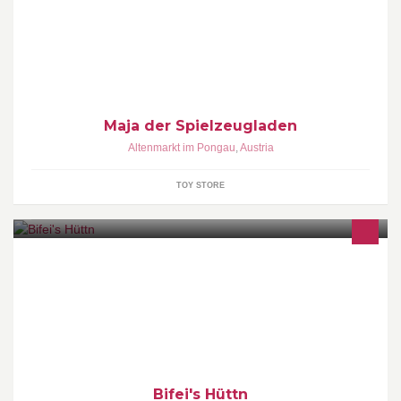
Maja der Spielzeugladen
Altenmarkt im Pongau
,
Austria
TOY STORE
Unsere Ski- und Rodelhütte liegt traumhaft eingebettet im
Skigebiet Radstadt-Altenmarkt neben dem 4er-Sessellift der
Hochbifang-Bahnen in Altenmarkt.
Bifei's Hüttn