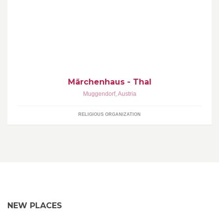
Unser schönes Märchenhaus...Kontakte unter: thal@sankt-
gertrud.at
Märchenhaus - Thal
Muggendorf
,
Austria
RELIGIOUS ORGANIZATION
NEW PLACES