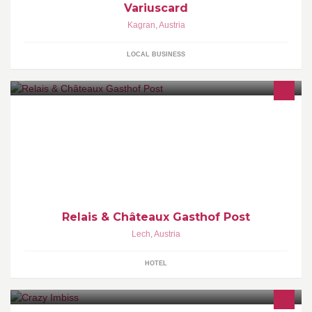
Variuscard
Kagran
,
Austria
LOCAL BUSINESS
"Ich wär so gern noch einen Tag geblieben..." Unsere Webseite:
http://www.postlech.com
Relais & Châteaux Gasthof Post
Lech
,
Austria
HOTEL