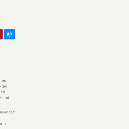
ormen
kten
gen
z und
ebook.com
chen