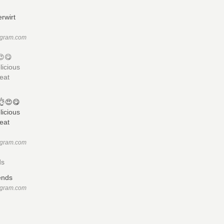
agram.com
😍😋
licious
eat
agram.com
ds
agram.com