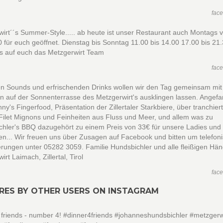
fac
irt´´s Summer-Style..... ab heute ist unser Restaurant auch Montags 
0 für euch geöffnet. Dienstag bis Sonntag 11.00 bis 14.00 17.00 bis 21
ns auf euch das Metzgerwirt Team
fac
en Sounds und erfrischenden Drinks wollen wir den Tag gemeinsam mit
n auf der Sonnenterrasse des Metzgerwirt's ausklingen lassen. Angef
ny's Fingerfood, Präsentation der Zillertaler Starkbiere, über tranchier
Filet Mignons und Feinheiten aus Fluss und Meer, und allem was zu
hler's BBQ dazugehört zu einem Preis von 33€ für unsere Ladies und 
en... Wir freuen uns über Zusagen auf Facebook und bitten um telefon
rungen unter 05282 3059. Familie Hundsbichler und alle fleißigen Hä
irt Laimach, Zillertal, Tirol
fac
RES BY OTHER USERS ON INSTAGRAM
 friends - number 4! #dinner4friends #johanneshundsbichler #metzgerw