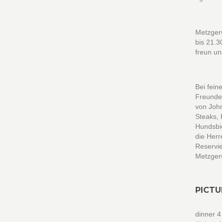
Metzgerw
bis 21.3
freun u
Bei fein
Freunde
von John
Steaks, 
Hundsbic
die Herr
Reservie
Metzgerw
PICTU
dinner 4