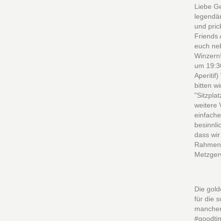
Liebe Ge
legendär
und pric
Friends
euch ne
Winzern!
um 19:30
Aperitif
bitten w
"Sitzpla
weitere 
einfach
besinnli
dass wi
Rahmen 
Metzgerw
Die gold
für die 
manchen
#goodti