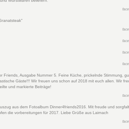
 und Wurstwaren beliefern.
fac
"Granatsteak"
fac
fac
fac
fac
for Friends, Ausgabe Nummer 5. Feine Küche, prickelnde Stimmung, gu
astische Gäste!!! Wir freuen uns schon auf 2018 mit euch allen. Wir fr
eilte und markierte Beiträge!
fac
Auszug aus dem Fotoalbum Dinner4friends2016. Mit freude und sorgfal
aufen die vorbereitungen für 2017. Liebe Grüße aus Laimach
fac