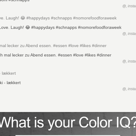
@, inst
ove. Laugh! 😂 #happydays #schnapps #nomorefoodforaweek
@, inst
mal lecker zu Abend essen. #essen #love #likes #dinner
@, inst
- lækkert
@, inst