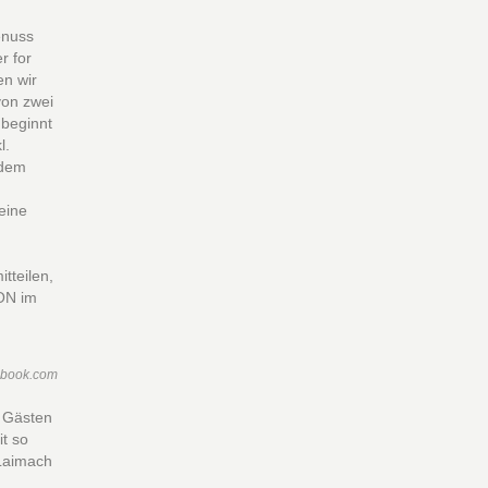
enuss
r for
en wir
von zwei
 beginnt
l.
zdem
 eine
tteilen,
ION im
ebook.com
d Gästen
t so
tLaimach