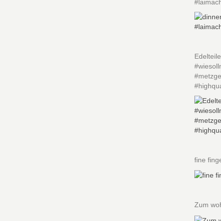
#laimac
Edelteil
#wiesoll
#metzger
#highqua
fine fin
Zum woh