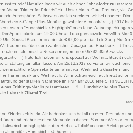
nussfreunde! Natürlich laden wir auch dieses Jahr wieder zu unserem
en Abend "Dinner for Friends" ein! Unser Motto: Gute Freunde, viel G
kelnde Atmosphäre! Selbstverständlich servieren wir bei unserem Dinne
 Abend ein 5-Gänge Plus-Menü in gewohnter Atmosphäre. ;-) 2017 biet
ben unseren "Hundsbichler-Highlights" auch feine Weinempfehlungen 
 Der Aperitif startet um 19:00 Uhr und das genussvolle Verwöhn-Menü
 Uhr. Special Preis for my friends € 62,00 pro friend (5-Gang-Menü ink
) Wir freuen uns über eure zahlreichen Zusagen auf Facebook! :-) Trot
ir euch um telefonische Reservierungen unter 05282 3059 zwecks
tzgarantie" ;-) Natürlich haben wir uns speziell zur Weihnachtszeit noch
Veranstaltung einfallen lassen. Am 25.12.2017 servieren wir euch eine
e, weihnachtliche Speisekarte umrahmt von Weihnachtsklassikern und
cher Harfenmusik und Weihrauch. Wir möchten euch auch jetzt schon mi
r aufgrund der starken Nachfrage im Frühjahr 2018 eine SPRINGEDIT
eines Frühlings-Menüs präsentieren. H & H Hundsbichler plus Team
irt Laimach Zillertal Tirol
fac
ene #Herbstzeit ist da.Wir bedanken uns bei all unseren Freunden un
schönen und erlebnisreichen Momente in diesem Sommer.Wir starten mi
 kulinarischen highlights in den Herbst. #TolleMenschen #Metzgerwir
me #legendär #HundsbichlerJohannes