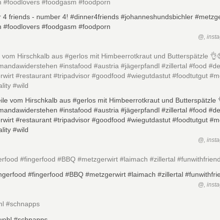
h #foodlovers #foodgasm #foodporn
@, inst
e vom Hirschkalb aus #gerlos mit Himbeerrotkraut und Butterspätzle 👌
mandawiderstehen #instafood #austria #jägerpfandl #zillertal #food #de
wirt #restaurant #tripadvisor #goodfood #wiegutdastut #foodtutgut #m
lity #wild
@, inst
gerfood #fingerfood #BBQ #metzgerwirt #laimach #zillertal #funwithfrien
@, inst
l #schnapps