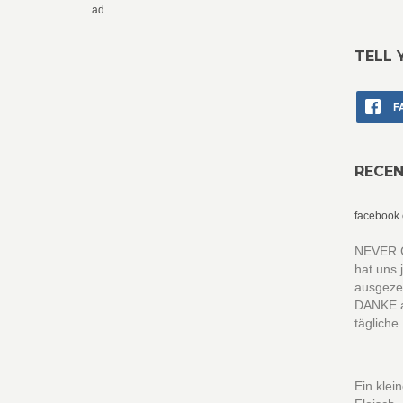
ad
TELL 
F
RECE
facebook
NEVER C
hat uns 
ausgezei
DANKE a
tägliche
Ein klei