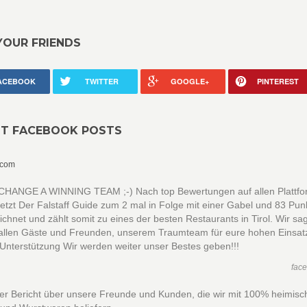
YOUR FRIENDS
ACEBOOK
TWITTER
GOOGLE+
PINTEREST
NT FACEBOOK POSTS
.com
HANGE A WINNING TEAM ;-) Nach top Bewertungen auf allen Plattf
jetzt Der Falstaff Guide zum 2 mal in Folge mit einer Gabel und 83 Pun
chnet und zählt somit zu eines der besten Restaurants in Tirol. Wir sa
llen Gäste und Freunden, unserem Traumteam für eure hohen Einsat
 Unterstützung Wir werden weiter unser Bestes geben!!!
fac
ner Bericht über unsere Freunde und Kunden, die wir mit 100% heimis