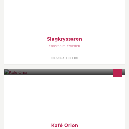
https://slagkryssaren.com
Slagkryssaren
Stockholm
,
Sweden
CORPORATE OFFICE
Gastrocafé serving a broad range of coffee in the highest
international quality ranks and provided by da Matteo.
Kafé Orion