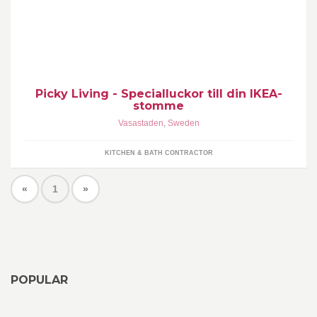
specialluckor som passar IKEAs stommar. Våra luckor och fronter
går att få i olika material, i alla NCS färger, med infrästa grepp och
i specialmått upp till 300cm.
Picky Living - Specialluckor till din IKEA-
stomme
Vasastaden
,
Sweden
KITCHEN & BATH CONTRACTOR
«
1
»
POPULAR