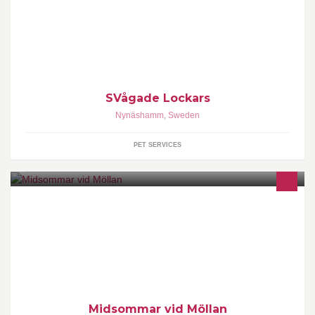
S*Vågade Lockars är ett litet katteri med rasen cornish rex
Breeder of Cornish rex in Sweden
SVågade Lockars
Nynäshamm
,
Sweden
PET SERVICES
Bli stödmedlem till Mölleföreningen! För 100 kr/år hjälper ni till att
stödja föreningen och midsommarfirandet. Bankgiro: 859-9532
Märk med namn & adress
Midsommar vid Möllan