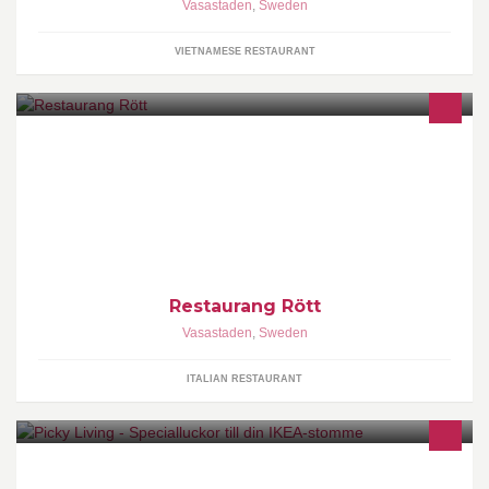
Vasastaden
,
Sweden
VIETNAMESE RESTAURANT
LUNCH Måndag – Fredag : 11:00 – 14:30 À LA CARTE Måndag –
Lördag : 17:00 – 01:00 Söndag : 14:00 – 24:00
Restaurang Rött
Vasastaden
,
Sweden
ITALIAN RESTAURANT
Kul att du hittade hit! Vi kan förverkliga din inredningsdröm med