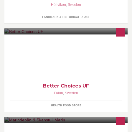
Höllviken
,
Sweden
LANDMARK & HISTORICAL PLACE
Vi är två tjejer som startat ett eget UF-företag där vi kommer sälja
en enkel kokbok med nyttiga recept samt tips & råd!
Better Choices UF
Falun
,
Sweden
HEALTH FOOD STORE