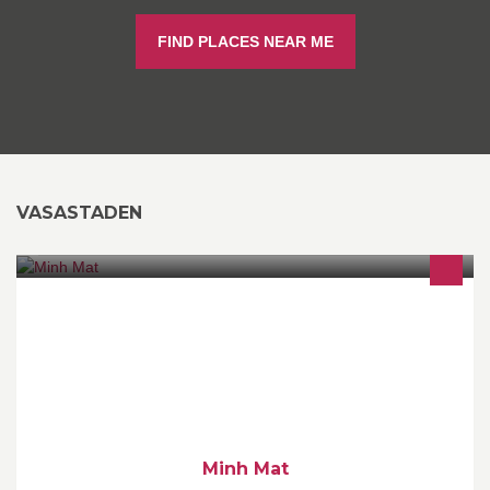
FIND PLACES NEAR ME
VASASTADEN
Vietnamesisk bistro i Vasastan. Upplev det vietnamesiska kökets
kulinariska mångfald. Bra råvaror från svenska gårdar. Många
veganska rätter.
Minh Mat