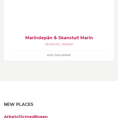
Stockholms största utbud av båtar och motorer. Fem anläggningar.
Nyförsäljning, begagnat, service och tillbehör. För
Marindepån & Skanstull Marin
Stockholm
,
Sweden
BOAT DEALERSHIP
NEW PLACES
Arbetsförmedlingen