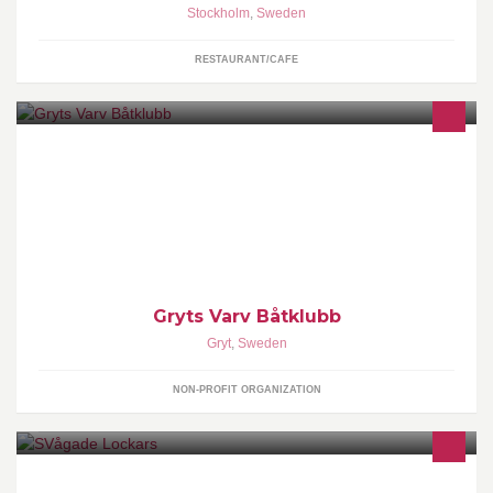
Stockholm
,
Sweden
RESTAURANT/CAFE
Gryts varv båtklubb, grundad 2009. Vår sida är öppen för alla Er
som älskar båt och skärgårdsliv. Vi vill hålla skärgården levande
utan så många måsten.
Gryts Varv Båtklubb
Gryt
,
Sweden
NON-PROFIT ORGANIZATION