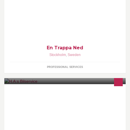
Sound Design, Mixing, Mastering.
En Trappa Ned
Stockholm
,
Sweden
PROFESSIONAL SERVICES
Vi Servar meckar, riktar, Lagar och Lackerar, din Bil, Lastbil, Mc