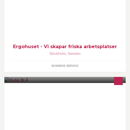
Med människan i Centrum Vårt förnuft - Din vinst. Investeringar i
god arbetsmiljö skall öka produktiviteten och minska
sjukfrånvaron. Välkommen till ERGOHUSET
Ergohuset - Vi skapar friska arbetsplatser
Stockholm
,
Sweden
BUSINESS SERVICE
Klubb Blå - Event & Nattklubb Din festvåning i centrala Stockholm