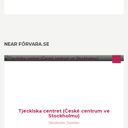
NEAR FÖRVARA.SE
Tjeckiska centrets främsta uppgift är att göra tjeckisk kultur
tillgänglig för en bred svensk publik.
Tjeckiska centret (České centrum ve
Stockholmu)
Stockholm
,
Sweden