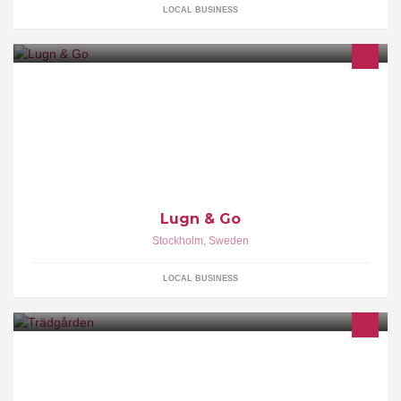
LOCAL BUSINESS
Kroppsbehandlingar, samtalsterapi, vård mm i mysig miljö.
Centralt läge vid Södra Station i Stockholm. Välutbildade
terapeuter och rimlig prisnivå.
Lugn & Go
Stockholm
,
Sweden
LOCAL BUSINESS
http://www.tradgarden.com/