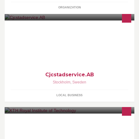
ORGANIZATION
När du behöver städhjälp räkna med oss, vi är där för dig!!!kolla
på vår site: www.CJCSTADSERVICE.SE vill du ha roligt och delta
i våra fester, välkommen till: www.clubsalsafiesta.com
Bienvenidos queridos amigos!!
Cjcstadservice.AB
Stockholm
,
Sweden
LOCAL BUSINESS
Make yourself familiar with KTH in Stockholm - the largest and
oldest technical university in Sweden. | Bekanta dig med KTH som
svarar för en tredjedel av Sveriges tekniska forskning och
utbildning på högskolenivå!