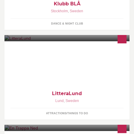
Klubb BLÅ
Stockholm
,
Sweden
DANCE & NIGHT CLUB
Litteralund är Sveriges största festival för barn- och
ungdomslitteratur och en del i Lunds kommuns kulturverksamhet.
LitteraLund
Lund
,
Sweden
ATTRACTIONS/THINGS TO DO