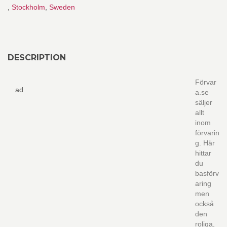
,
Stockholm
,
Sweden
DESCRIPTION
Förvar
ad
a.se
säljer
allt
inom
förvarin
g. Här
hittar
du
basförv
aring
men
också
den
roliga,