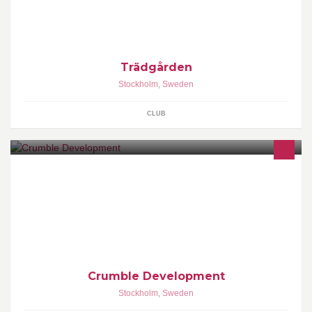
Trädgården
Stockholm
,
Sweden
CLUB
Develops different kinds of internet/web based software and
applications.
Crumble Development
Stockholm
,
Sweden