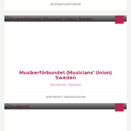
INTERNET/SOFTWARE
Facket för professionella musiker.
Musikerförbundet (Musicians' Union)
Sweden
Stockholm
,
Sweden
NON-PROFIT ORGANIZATION
Ett gäng smarta, snygga men ändå ödmjuka projektledare, med
ett stort och noga testkört nätverk av riktigt begåvade människor i
kommunikationsbranschen.