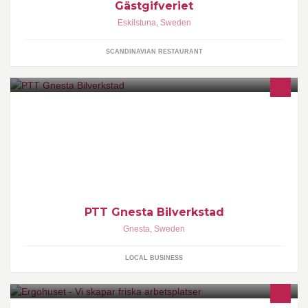
Gästgifveriet
Eskilstuna
,
Sweden
SCANDINAVIAN RESTAURANT
Vi servar alla bilar nya som gamla. Självklart kan du även köpa
dina däck av oss.
PTT Gnesta Bilverkstad
Gnesta
,
Sweden
LOCAL BUSINESS