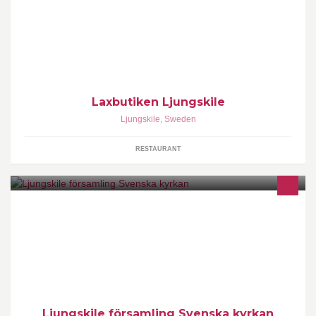
Laxbutiken Ljungskile
Ljungskile
,
Sweden
RESTAURANT
På den här sidan publicerat vissa nyheter. Läs mer på
www.svenskakyrkan.se/ljungskile och i månadsbladet Mirjam!
Ljungskile församling Svenska kyrkan