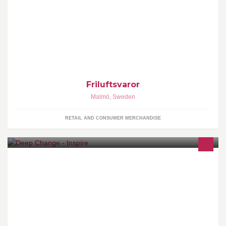
Först med outdoor - över 44 års erfarenhet! Besök oss i våra
butiker eller på www.friluftsvaror.se
Friluftsvaror
Malmö
,
Sweden
RETAIL AND CONSUMER MERCHANDISE
Välkommen till en samlingspunkt för alla som gillar personlig och
andlig utveckling. Elisabeth Persson är en certifierad Hypnotisör,
mental tränare och medial coach.