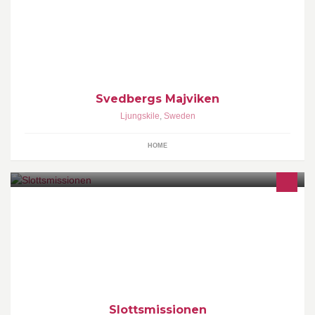
Svedbergs Majviken
Ljungskile
,
Sweden
HOME
Slottsmissionen exists for the promulgation of the Gospel firstly in
Sweden and then Scandinavia as a whole. It is a non
denominational organisation.
Slottsmissionen