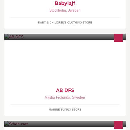
Babylajf
Stockholm
,
Sweden
BABY & CHILDREN'S CLOTHING STORE
Sweden's biggest Ship Supplier with 70 years' experience - 24/7
Service - Worldwide deliveries - Deliver whenever and wherever
AB DFS
Västra Frölunda
,
Sweden
MARINE SUPPLY STORE