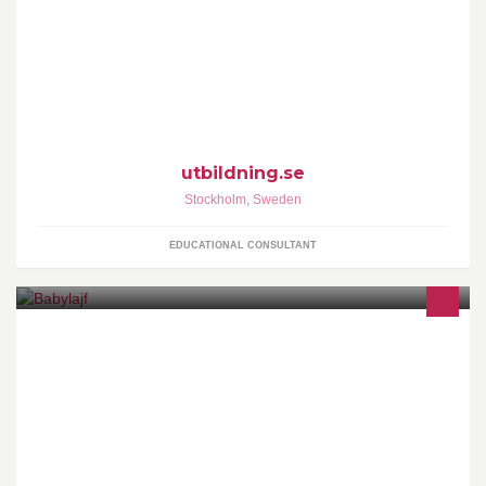
En like på denna sida innebär att du får ta del av tips och
inspiration kring utbildning. Exempelvis artiklar, guider och
utbildning.se
Stockholm
,
Sweden
EDUCATIONAL CONSULTANT
Allt för små och stora barn.