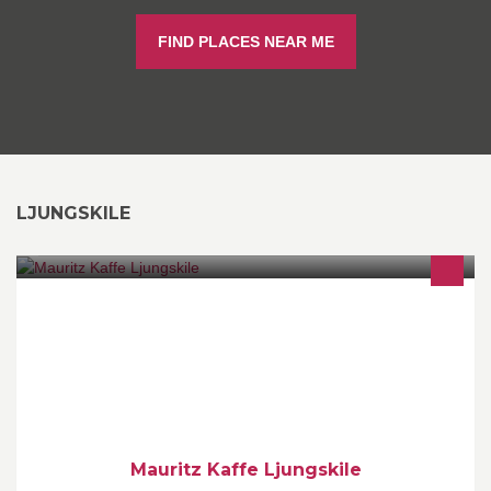
FIND PLACES NEAR ME
LJUNGSKILE
Mauritzkaffe är beläget i centrala Ljungskile precis vid havet. Vi
serverar nymalet och egenrostat kaffe och originalrecept från
anrika Mauritz kaffe i Gbg
Mauritz Kaffe Ljungskile