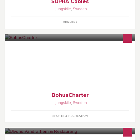
SUPRA Cables
Ljungskile
,
Sweden
COMPANY
BohusCharter- upplever du det bästa av båtlivet i Sverige,
Grekland Kroatien Norge elelr Turkiet. Semestervecka eller
weekendsegling i hyrd båt.
BohusCharter
Ljungskile
,
Sweden
SPORTS & RECREATION