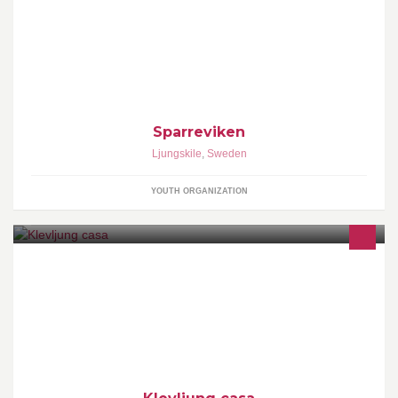
En facebooksida för Lägergården Sparreviken och för föreningen
KFUK-KFUM Sparreviken.
Sparreviken
Ljungskile
,
Sweden
YOUTH ORGANIZATION
Här bor familjen Klevljung!