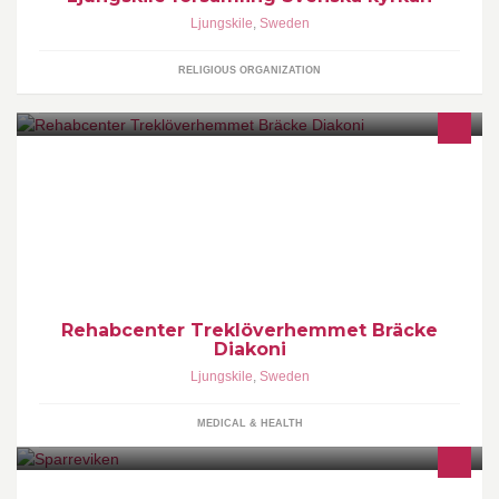
Ljungskile
,
Sweden
RELIGIOUS ORGANIZATION
RehabCenter Treklöverhemmet Treklövervägen 27 45933
Ljungskile 0522-400912 trekloverhemmet@brackediakoni.se
Rehabcenter Treklöverhemmet Bräcke
Diakoni
Ljungskile
,
Sweden
MEDICAL & HEALTH