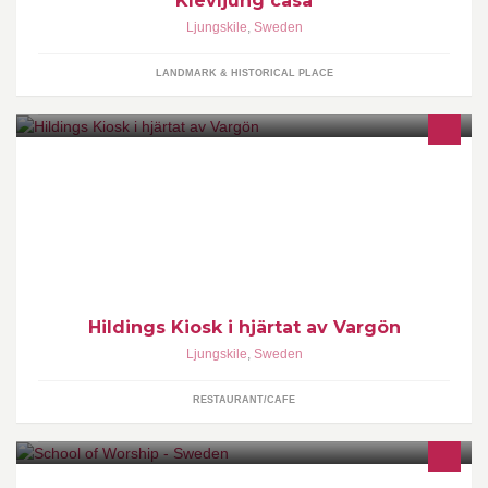
Klevljung casa
Ljungskile
,
Sweden
LANDMARK & HISTORICAL PLACE
Denna butik är stängd men hänvisning sker till Lyckornas cafe
och servicebutiki Ljungskile. www.lyckornascamping.se Hög
kvalitét och bästa service =)
Hildings Kiosk i hjärtat av Vargön
Ljungskile
,
Sweden
RESTAURANT/CAFE