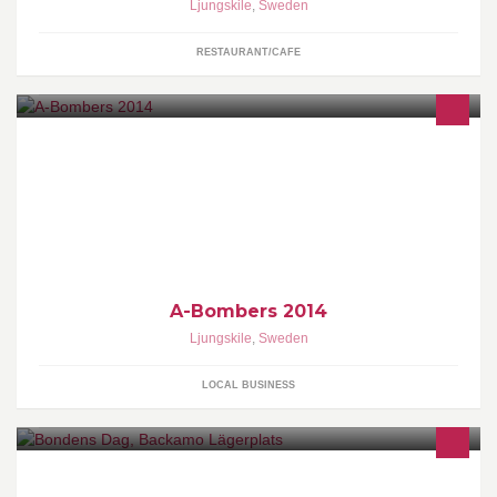
Ljungskile
,
Sweden
RESTAURANT/CAFE
A-Bombers 2014
Ljungskile
,
Sweden
LOCAL BUSINESS
Bondens Dag på Backamo lägerplats är ett kulturarrangemang för