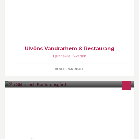
Ulvöns Vandrarhem & Restaurang Ulvövägen 459 93,
Ljungskile0522-291 84
Ulvöns Vandrarhem & Restaurang
Ljungskile
,
Sweden
RESTAURANT/CAFE
Åh ligger vid havet en dryg mil utanför Ljungskile i Bohuslän och
är stiftsgård i Göteborg Stift. info@ahstiftsgard.se