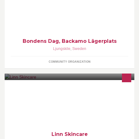
hela Västra Götaland. Arrangemanget hålls den 6-7 september
2014.
Bondens Dag, Backamo Lägerplats
Ljungskile
,
Sweden
COMMUNITY ORGANIZATION
Hudvård: Ansiktsbehandlingar, Ansiktsmassage, Makeup, Vax,
Brynplock, Frans & Bryn färgning, Manikyr mm Välkommen in för
gratis konsultation.
Linn Skincare