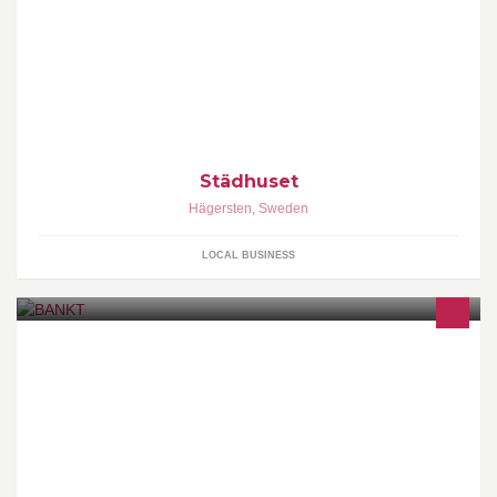
Städhuset i Stockholm AB bildades under hösten 1988. Syftet var
att vi ville något mera, något lite bättre, lite enklare, både
Städhuset
Hägersten
,
Sweden
LOCAL BUSINESS
BANKT will be your one stop shop for holding, trading, and
leveraging your digital assets as well as serving as a bridge to the