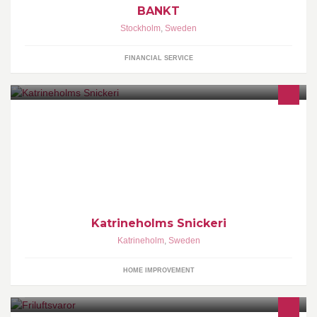
BANKT
Stockholm
,
Sweden
FINANCIAL SERVICE
Katrineholms Snickeri är ett specialsnickeri som har tillverkat kök,
trappor, storkök och inredning sedan 1992. Har du egna idéer och
vill ha hjälp med att rita upp ett egendesignat kök?
http://www.katrineholmssnickeri.com/
Katrineholms Snickeri
Katrineholm
,
Sweden
HOME IMPROVEMENT