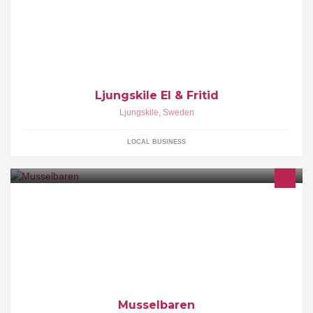
fiskeutrustning. Välkomna!
Ljungskile El & Fritid
Ljungskile
,
Sweden
LOCAL BUSINESS
Vår idé om en bohuslänsk gourmetupplevelse. Här njuter du av
pinfärska blåmusslor med klassiska tillbehör i en lika enkel som
traditionsrik miljö.
Musselbaren