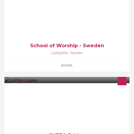
The SOW is 3 month University of the Nations course designed to
see musicians, worship leaders and singers be worshipers in
Spirit and in Truth, and be trained in the craft of music, songwriting
and worship leading.
School of Worship - Sweden
Ljungskile
,
Sweden
SCHOOL
Jenving has been producing high quality cables since 1976. In
competition with mostly more expensive products SUPRA has
won an impressive number of awards around the world.
http://www.supracables.se/