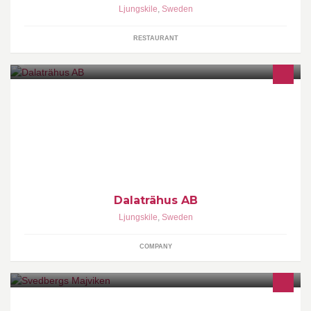
Ljungskile
,
Sweden
RESTAURANT
Vi säljer och bygger hus med totalentreprenad. Vi bygger villor
samt projekterar bostadsområden.
Dalaträhus AB
Ljungskile
,
Sweden
COMPANY
Bostad