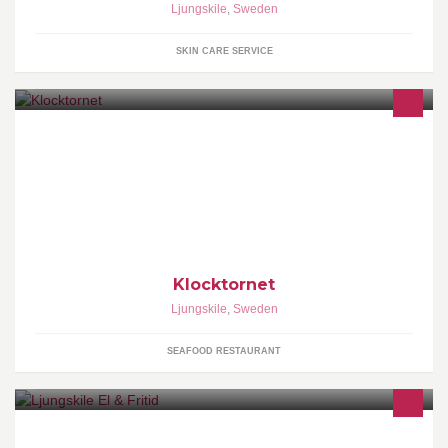
Ljungskile
,
Sweden
SKIN CARE SERVICE
Klocktornets Skärgårdsupplevelser sen 1877. Våra
blåmusselexpeditioner erbjuder en fantastisk matupplevelse av
vår klimatsmartaste delikatess.
Klocktornet
Ljungskile
,
Sweden
SEAFOOD RESTAURANT
Elkedjanbutik som har vitvaror, hushållsmaskiner gasol och