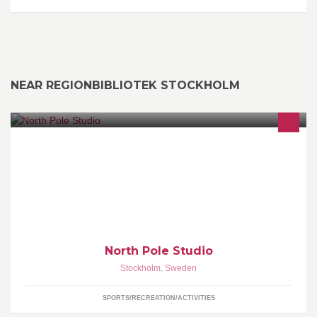
NEAR REGIONBIBLIOTEK STOCKHOLM
Scandinavia's first pole studio! Located in central Stockholm,
we're open 7 days a week. Offering classes in : Poledance,Dance,
Flexibility and Acrobatics.
North Pole Studio
Stockholm
,
Sweden
SPORTS/RECREATION/ACTIVITIES