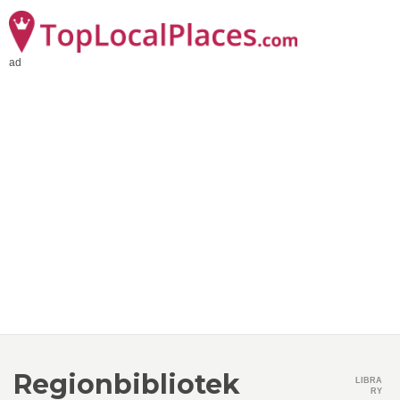
ad
Regionbibliotek
LIBRA
RY