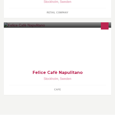
Stockholm
,
Sweden
RETAIL COMPANY
Felice Cafè Napulitano. Neapolitanskt cafè i Stockholm. Kaffe från
Neapel (Passalacqua). Lunch hela dagen, panini, sötsaker,
italienska matvaror
Felice Cafè Napulitano
Stockholm
,
Sweden
CAFE