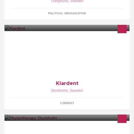
Trångsund
,
Sweden
POLITICAL ORGANIZATION
Klardent AB. är specialiserad i ortodonti och sälja högkvalitativa
produkter som stöds med tekniska information som är viktiga för
en ortodontist.
Klardent
Stockholm
,
Sweden
COMPANY