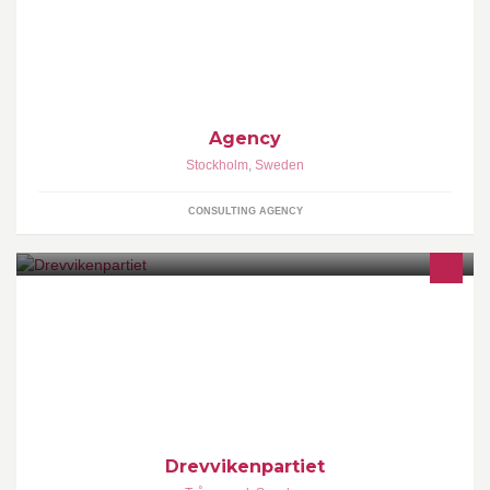
Agency är sedan mer än tio år tillbaka en av Sveriges ledande
PR-byråer.
Agency
Stockholm
,
Sweden
CONSULTING AGENCY
Drevvikenpartiet - ditt lokala alternativ! Drevvikenpartiet är ett
lokalt parti som bildades 1998 för att vi ville dela kommunen. Det
vill vi fortfarande och kommer att driva frågan aktivt när vi känner
att vi har opinionen med oss.
Drevvikenpartiet