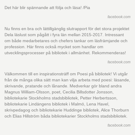
Det här blir spännande att följa och läsa! /Pia
facebook.com
Nu finns en bra och lättillgänglig slutrapport för det stora projektet
Dela läslust som pågått i fyra län mellan 2015-2017. Intressant
om både medarbetares och chefers tankar om läsfrämjande och
profession. Här finns också mycket som handlar om
utvecklingsprocesser på bibliotek i allmänhet. Rekommenderas!
facebook.com
Välkommen till en inspirationsträff om Poesi på bibliotek! Vi utgår
från de många olika sätt man kan vilja arbeta med poesi: läsande,
skrivande, pratande och lånande. Medverkar gör bland andra
Magnus William-Olsson, poet, Cecilia Billsdotter Jonsson,
bibliotekarie Stockholms stadsbibliotek, Petter Herbertsson,
bibliotekarie Lindängens bibliotek i Malmö, Lena Havel,
skrivpedagog och bibliotekarie Huddinge bibliotek, Alice Thorburn
och Elias Hillström båda bibliotekarier Stockholms stadsbibliotek.
facebook.com