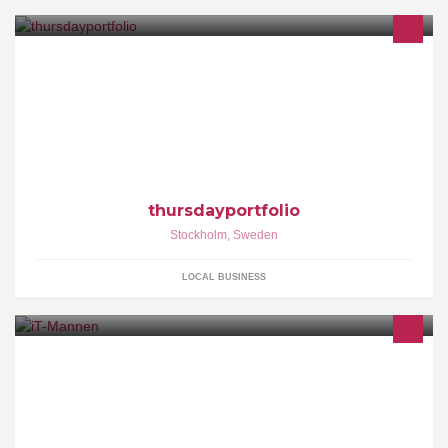
scandinavian design and furniture agency -
www.thursdayportfolio.se
thursdayportfolio
Stockholm
,
Sweden
LOCAL BUSINESS
Allt inom IT & Datorer Service & Reparationer Nytt & Beg till bra
priser Mer än 20år i branschen info (at) iT-Mannen.se