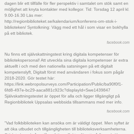
dagen blir ett tillfälle för fler perspektiv i samtalet om stök samt en
möjlighet att knyta kontakter med kollegor. Tid: Torsdag 12 april kl.
9.00-16.30 Läs mer:
http://regionbiblioteket.se/kalendarium/konferens-om-stok-i-
biblioteken/ Syntolkning: Vägg med ett hål i som visar en bokhylla
på ett bibliotek.
facebook.com
Nu finns ett självskattningstest kring digitala kompetenser för
bibliotekspersonal! Att utveckla sina digitala kompetenser är extra
aktuellt i och med den nationella satsningen på ett digitalt
kompetenslyft, Digitalt först med användaren i fokus som pågår
2018-2020. Gör testet här:
https://link.webropolsurveys.com/Participation/Public/ba90f0f1-
6fd8-497e-bc29-aaca881c923c?displayId=Swe1439847
Självskattningstestet är öppet för alla och ligger tillgängligt på
Regionbibliotek Uppsalas webbsida tillsammans med mer info.
facebook.com
"Vad folkbiblioteken kan ansöka om är väldigt öppet. Men syftet är
att öka utbudet och tillgängligheten till biblioteksverksamheterna.