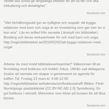
Stödet ska också ge långsiktiga effekter för att nå fler och öka
inkludering och delaktighet."
facebook.com
"Vårt förhållningssätt ger en tydlighet och respekt. Att bygga
relationer med barn och unga är en investering som ger mer än vi
kan ana”. Läs en artikel från senaste Länsnytt om biblioteket i
Bredäng och deras verksamheter för och med barn och unga.
http://regionbiblioteket.se/2018/02/02/att-bygga-relationer-med-
unga/
facebook.com
Arbetar du med mobil biblioteksverksamhet? Välkommen till en
förmiddag med bokbuss och bokbil i fokus. Utifrån vad deltagarna
önskar att samtala om skapar vi gemensamt en agenda för
träffen.Tid: Fredag 23 mars kl. 9.00-12.00
http://regionbiblioteket.se/kalendarium/bokbusstraff/ Bilden: Flickr
Norrköpings stadsbibliotek (CC BY-NC-ND 2.0) Syntolkning: En
gul bokbuss i retrostil. Människor som kliver på bussen för att låna
böcker.
facebook.com