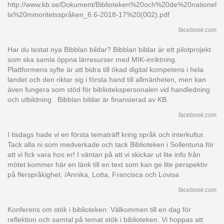
http://www.kb.se/Dokument/Biblioteken%20och%20de%20nationel
la%20minoritetsspråken_6.6-2018-17%20(002).pdf
facebook.com
Har du testat nya Bibblan bildar? Bibblan bildar är ett pilotprojekt
som ska samla öppna lärresurser med MIK-inriktning.
Plattformens syfte är att bidra till ökad digital kompetens i hela
landet och den riktar sig i första hand till allmänheten, men kan
även fungera som stöd för bibliotekspersonalen vid handledning
och utbildning . Bibblan bildar är finansierad av KB.
facebook.com
I tisdags hade vi en första tematräff kring språk och interkultur.
Tack alla ni som medverkade och tack Biblioteken i Sollentuna för
att vi fick vara hos er! I väntan på att vi skickar ut lite info från
mötet kommer här en länk till en text som kan ge lite perspektiv
på flerspråkighet. /Annika, Lotta, Francisca och Lovisa
facebook.com
Konferens om stök i biblioteken: Välkommen till en dag för
reflektion och samtal på temat stök i biblioteken. Vi hoppas att