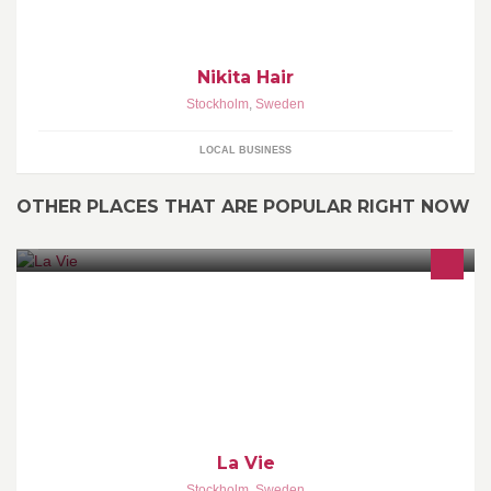
Nikita Hair
Stockholm
,
Sweden
LOCAL BUSINESS
OTHER PLACES THAT ARE POPULAR RIGHT NOW
Företaget handhar en webbportal för present, blomster och
inredningsdetaljister. Det vi har -Är i stort sett allt en detaljist eller
grossist behöver....
La Vie
Stockholm
,
Sweden