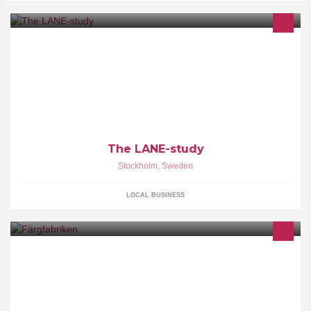
The Longitudinal Analysis of Nursing Education (LANE) study:
Three Swedish national cohorts of nursing students entering
working life (in swedish: LUST-studien).
The LANE-study
Stockholm
,
Sweden
LOCAL BUSINESS
Färgfabriken is a unique exhibition space and a foundation for
contemporary art, architecture and discussion, located in an old
paint factory in Liljeholmen, Stockholm.