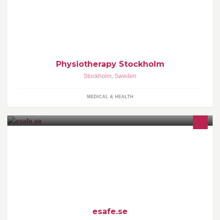
Physiotherapy, sports injury, dance medicine, pilates training, pre
& post-pregnancy training, nutritional counseling, massage and
business consultations.
Physiotherapy Stockholm
Stockholm
,
Sweden
MEDICAL & HEALTH
Köp kassaskåp online på http://esafe.se
esafe.se