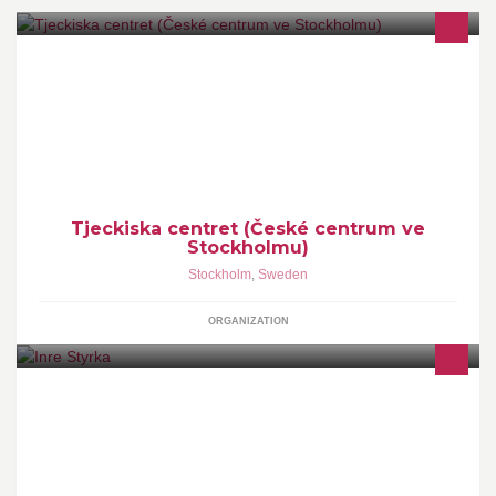
Tjeckiska centrets främsta uppgift är att göra tjeckisk kultur
tillgänglig för en bred svensk publik.
Tjeckiska centret (České centrum ve
Stockholmu)
Stockholm
,
Sweden
ORGANIZATION
Personligt ledarskap, motivation