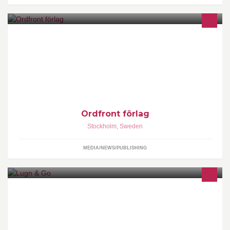
Ordfront förlag är ett oberoende bokförlag som ger ut
samhällsdebatt, historia, kulturhistoria, samt handböcker i
skrivandets hantverk, demokrati och folkbildning – och förstås
högkvalitativ skönlitteratur.
Ordfront förlag
Stockholm
,
Sweden
MEDIA/NEWS/PUBLISHING
Kroppsbehandlingar, samtalsterapi, vård mm i mysig miljö.
Centralt läge vid Södra Station i Stockholm. Välutbildade
terapeuter och rimlig prisnivå.