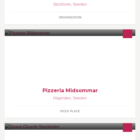
Stockholm
,
Sweden
ORGANIZATION
Pizzeria Midsommar erbjuder mycket goda pizzor, till mycket bra
pris. Pizzor Från 49kr Vi erbjuder: Pizzor Kebab Sallad
Hamburgare NYHET! Nu erbjuder vi även Veganpizzor. Er trivsel
är vår lycka!
Pizzeria Midsommar
Hägersten
,
Sweden
PIZZA PLACE