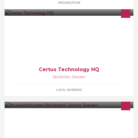
ORGANIZATION
We help companies and entrepreneurs to design, develop and
manufacture software and hardware products. In short, we are
taking your product ideas from a vision to a fully commercial
product.
Certus Technology HQ
Stockholm
,
Sweden
LOCAL BUSINESS
Facket för professionella musiker.