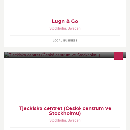
Lugn & Go
Stockholm
,
Sweden
LOCAL BUSINESS
Tjeckiska centrets främsta uppgift är att göra tjeckisk kultur
tillgänglig för en bred svensk publik.
Tjeckiska centret (České centrum ve
Stockholmu)
Stockholm
,
Sweden