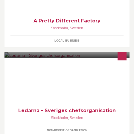
A Pretty Different Factory
Stockholm
,
Sweden
LOCAL BUSINESS
Välkommen till Ledarna - Sveriges chefsorganisation. Vi tror på att
gott ledarskap skapar framgång. Diskutera och dela dina åsikter
med andra chefer!
Ledarna - Sveriges chefsorganisation
Stockholm
,
Sweden
NON-PROFIT ORGANIZATION