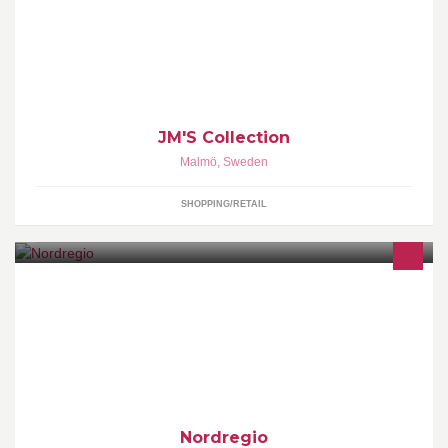
JM's collection is an african fashion line. The clothes are made of
african fabric with a modern twist. We sell colthes for women, men
and children/ babys
JM'S Collection
Malmö
,
Sweden
SHOPPING/RETAIL
Nordic Centre for Spatial Development www.nordregio.se
Nordregio