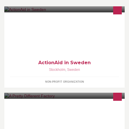
Bekämpa fattigdom! Tillsammans. Power in people.
http://www.actionaid.se
ActionAid in Sweden
Stockholm
,
Sweden
NON-PROFIT ORGANIZATION
Frilansande marknadsstrateg & affärsutvecklare med
specialistkunskap inom webb/nya medier.