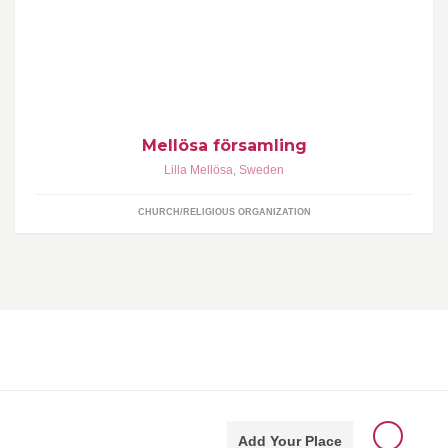
Full fart i Mellösa församling
Mellösa församling
Lilla Mellösa
,
Sweden
CHURCH/RELIGIOUS ORGANIZATION
Add Your Place