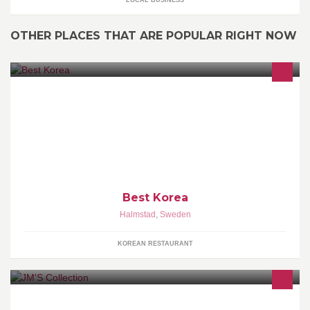
OTHER PLACES THAT ARE POPULAR RIGHT NOW
Chef från Sydkorea och laga mat original resip. Smaka är samma
Korea restorang. Ni kan hyra oss. Chef kan kan laga koreansk
Best Korea
Halmstad
,
Sweden
KOREAN RESTAURANT