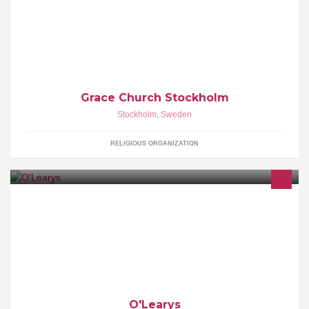
We're a family on a mission. We are 20+ nationalities loving Jesus
Learn more about our values at our website. Giving Swish:
Grace Church Stockholm
Stockholm
,
Sweden
RELIGIOUS ORGANIZATION
O'Learys Uppsala ligger mitt i centrala Uppsala.Här kan du se
sport från hela världen och njuta av en härlig amerikanskinfluerad
meny!
O'Learys