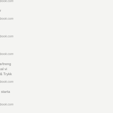
ebook.com

ebook.com
ebook.com
ebook.com
e/treng
al vi
 & Trykk
ebook.com
 starta
ebook.com