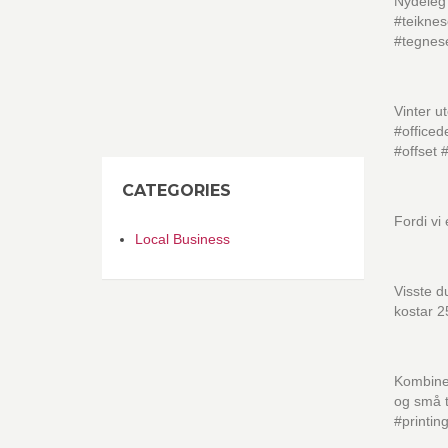
Nydeleg 
#teiknes
#tegnese
Vinter u
#officed
#offset
CATEGORIES
Fordi vi
Local Business
Visste d
kostar 2
Kombiner
og små t
#printin