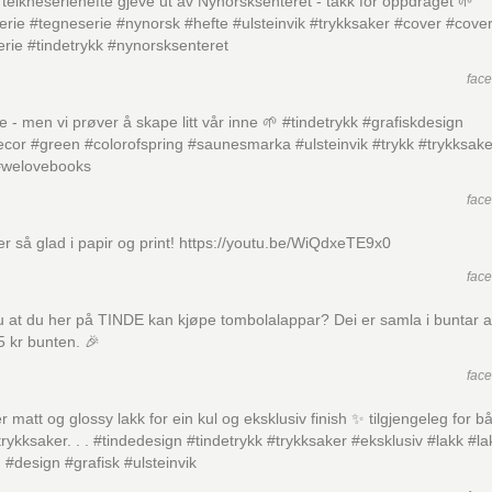
teikneseriehefte gjeve ut av Nynorsksenteret - takk for oppdraget 🌱
erie #tegneserie #nynorsk #hefte #ulsteinvik #trykksaker #cover #cov
rie #tindetrykk #nynorsksenteret
fac
te - men vi prøver å skape litt vår inne 🌱 #tindetrykk #grafiskdesign
ecor #green #colorofspring #saunesmarka #ulsteinvik #trykk #trykksake
 #welovebooks
fac
 er så glad i papir og print! https://youtu.be/WiQdxeTE9x0
fac
u at du her på TINDE kan kjøpe tombolalappar? Dei er samla i buntar 
5 kr bunten. 🎉
fac
 matt og glossy lakk for ein kul og eksklusiv finish ✨ tilgjengeleg for b
rykksaker. . . #tindedesign #tindetrykk #trykksaker #eksklusiv #lakk #la
g #design #grafisk #ulsteinvik