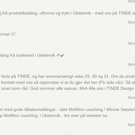
fac
lj frå produktkatalog, utforma og trykt i Ulsteinvik - med oss på TINDE 
fac
rmat 👍🏻
fac
elsing frå trykkeriet i Ulsteinvik 🌱✔️
fac
i ferie på TINDE, og har sommarstengt veke 29, 30 og 31. Om du ønsk
 kontakt med oss så oppmodar vi at du gjer det her (Fb sida vår). Så sk
å snart som råd. God sommar alle saman. Mvh Alle oss i TINDE Design
fac
jekt med gode tilbakemeldingar - takk MeWinn coaching.! Winnie Støylen
p MeWinn coaching. i Ulsteinvik - les meir på mewinn.no
fac