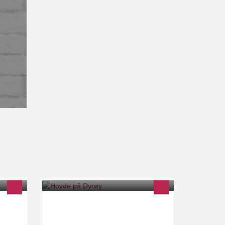
poret
En fabelaktig plass å finne roen i