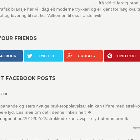
frå idé til ferdig prod
grafisk bransje har vi i dag eit moderne trykkeri og er kjent for høg kvalit
itet og levering til rett tid. Velkomen til oss i Ulsteinvik!
YOUR FRIENDS
ACEBOOK
TWITTER
GOOGLE+
PINTEREST
NT FACEBOOK POSTS
.com
anande og særs nyttige brukeropplevelsar ein kan tilføre med strekk
ele lyd. Les meir om det i denne linken her: 🍀
ignogprint.no/2018/02/22/strekkode-kan-avspille-lyd-uten-internett/
fac