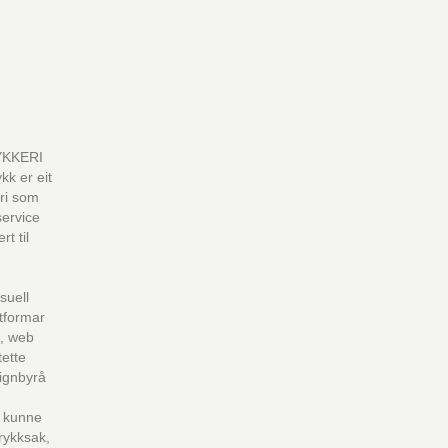
YKKERI
k er eit
eri som
service
t til
suell
tformar
k, web
tette
ignbyrå
t kunne
trykksak,