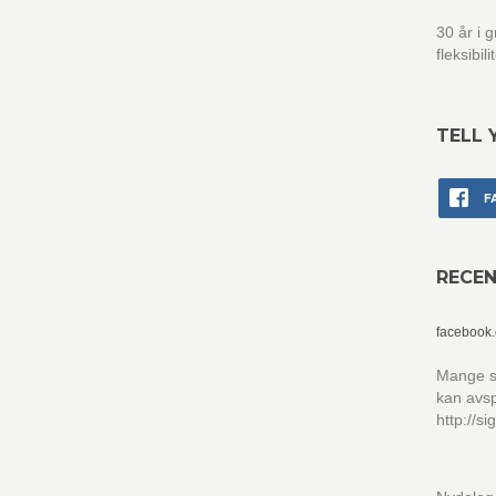
30 år i 
fleksibil
TELL 
F
RECE
facebook
Mange sp
kan avsp
http://s