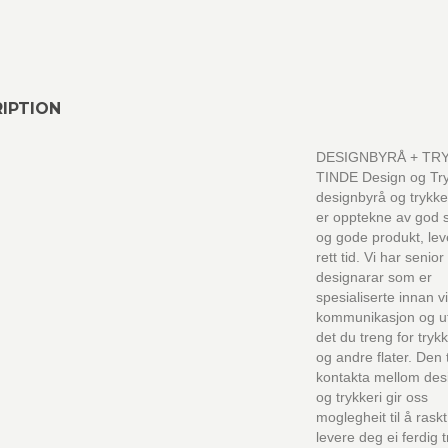
IPTION
DESIGNBYRÅ + TR
TINDE Design og Tryk
designbyrå og trykk
er opptekne av god 
og gode produkt, lever
rett tid. Vi har senior
designarar som er
spesialiserte innan vi
kommunikasjon og u
det du treng for tryk
og andre flater. Den 
kontakta mellom des
og trykkeri gir oss
moglegheit til å rask
levere deg ei ferdig 