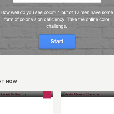
GHT NOW
lturhuset innholder bibliotek,
Ønsker du å forbedre farten i s