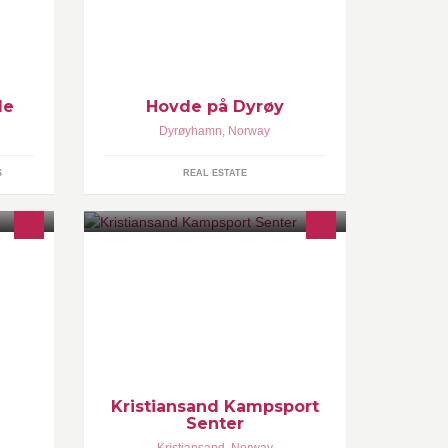
få mer
hverdagen på, idylliske Dyrøya med
en fabelaktig utsikt over hav og fjell!
le
Hovde på Dyrøy
Dyrøyhamn
,
Norway
S
REAL ESTATE
på
Kom innom for en gratis prøvetime.
lt
http://kristiansandkampsport.no
en til
ll
Kristiansand Kampsport
Senter
Kristiansand
,
Norway