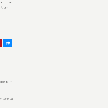
ukt. Etter
et, god
oder som
ebook.com