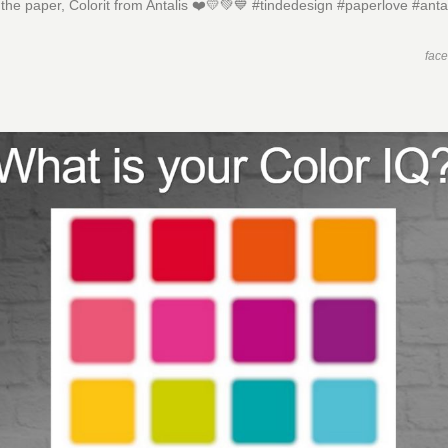
the paper, Colorit from Antalis ❤️💛💚💙 #tindedesign #paperlove #anta
fac