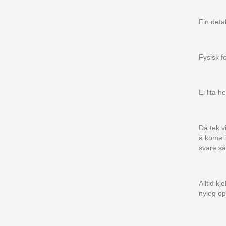
Fin deta
Fysisk fo
Ei lita h
Då tek v
å kome i
svare s
Alltid k
nyleg op