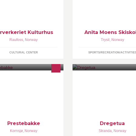
ater/konsertsal, 2 møtesaler og
til vinteren eller ganske enkelt 
aje med restaurant. Billettsalg i
skiglede- ta kontakt så tar vi en
blioteket (tlf 61153419) og fra
treningstur.
mmunens hjemmeside:
tp://www.vestre-toten.kommune.no
rverkeriet Kulturhus
Anita Moens Skisko
Raufoss
,
Norway
Trysil
,
Norway
CULTURAL CENTER
SPORTS/RECREATION/ACTIVITIE
estebakke er et tettsted i
Gruppen for de som har bodd 
ningdalen i Halden kommune i
Dregetua, men de som generel
tfold. Prestebakke ligger sør for
også liker Dregetua er velkomm
sjøen, ca. 150 moh. Kilde:
å melde seg inn:) Årets dregeku
kipedia.no
finner du på generell info :)
Prestebakke
Dregetua
Kornsjø
,
Norway
Stranda
,
Norway