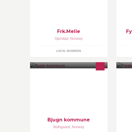
KLÆR OG INTERIØR ;)
te
fo
bi
ko
ht
Frk.Melie
Fy
Gjerstad
,
Norway
LOCAL BUSINESS
Legg gjerne inn kommentarer. Det
Pr
blir ikke utført saksbehandling på
En
facebook. Siden administreres av
Øs
Bjugn kommune.
Ør
Wi
Bjugn kommune
Botngaard
,
Norway