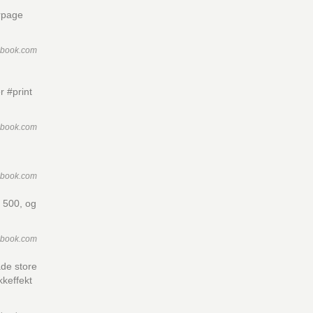
erpage
ebook.com
r #print
ebook.com
ebook.com
a 500, og
ebook.com
åde store
kkeffekt