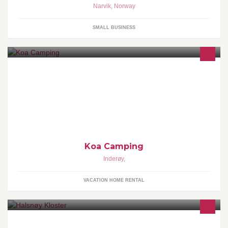
Narvik
,
Norway
SMALL BUSINESS
Campingplass ved Trondheimsfjorden med hytter og
bobil-/vognplasser. Camping site by the Trondheim fjord with
cabins and pitches for mobiles and caravans.
Koa Camping
Inderøy
,
VACATION HOME RENTAL