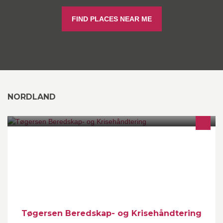
FIND PLACES NEAR ME
NORDLAND
Tøgersen Beredskap- og Krisehåndtering tilbyr utarbeidelse av
ROS analyser, krise- og beredskapsplaner. Vi arrangerer også
beredskapskurs og -øvelser. Tar også utredningsoppdrag for
Forsikringsbransjen
Tøgersen Beredskap- og Krisehåndtering