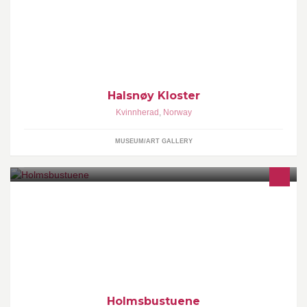
I dag vert Halsnøy kloster driven av Sunnhordland museum som
formidlingsstad for den rike historia, utleige av lokaler og
kulturarena for ulike kulturutrykk.Her på sida vil du finne nyhende
frå klosteret og frå venelaget for Halsnøy Kloster.
Halsnøy Kloster
Kvinnherad
,
Norway
MUSEUM/ART GALLERY
Holmsbustuene - helårsåpent galleri i Holmsbu, der kunstnere av
nasjonal betydning stiller ut med andre utstillere. Møter og
selskap arrangeres.
Holmsbustuene