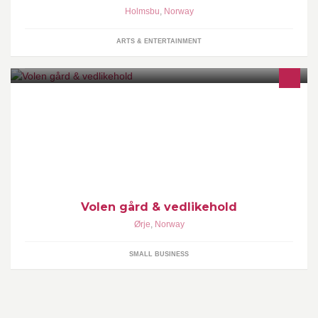
Holmsbu
,
Norway
ARTS & ENTERTAINMENT
Vedlikeholdstjenester, oppdrett, levende miljø, kortreist mat.
Volen gård & vedlikehold
Ørje
,
Norway
SMALL BUSINESS