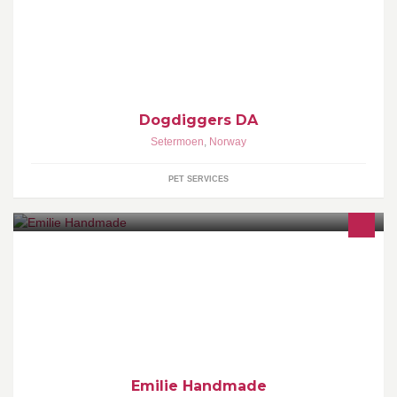
Glede og samspill med din hund!
Dogdiggers DA
Setermoen
,
Norway
PET SERVICES
Håndlagde produkter, laget av Emilie Bjørnå Nettbutikken er
midlertidig stengt for oppgradering org.nr. 913 735 811 MVA
Emilie Handmade