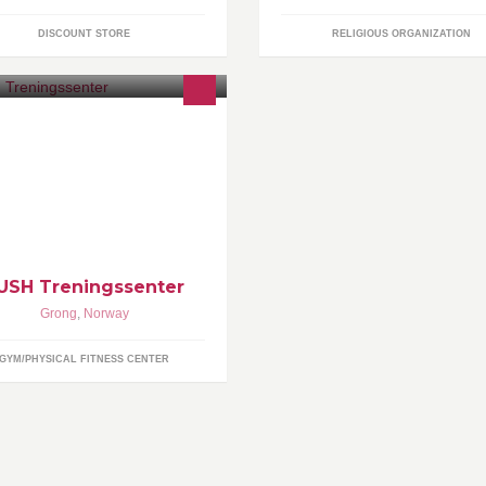
DISCOUNT STORE
RELIGIOUS ORGANIZATION
tp://www.push-trening.no
USH Treningssenter
Grong
,
Norway
GYM/PHYSICAL FITNESS CENTER