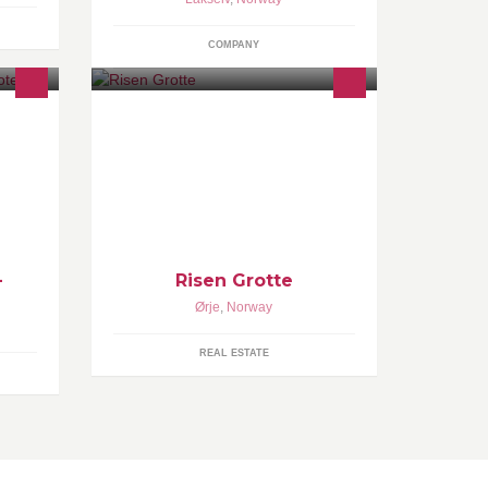
COMPANY
Ligger idyllisk til i rolige omgivelser
m og
inne i Rødenes' dype skoger. Grotta
er utelukkende naturlig opplyst. Det
ær
vil si av peisvarme og rundt 700
stearinlys. Dette gir en unik stemning
og miljø. Det gir også en behagelig
temperatur året!
-
Risen Grotte
Ørje
,
Norway
REAL ESTATE