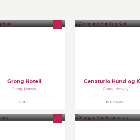
ong Hotell ligger i sentrum av
Vårt motto er og forblir: Høyest
mdalen, like ved E6 og den kjente
kvalitet til lavest mulig pris. En
kseelven Namsen.
importør av Cenaturio i Norge.
Holder til i Grong Nord-Trøndel
Grong Hotell
Cenaturio Hund og K
Grong
,
Norway
Grong
,
Norway
HOTEL
PET SERVICE
nsinstasjon med ladestasjon for
Skiutleie og skishop ved Grong 
biler. Vi har også Norsk Tipping og
skiverksted,slipemaskin,waxfut
ltix spilleautomater.
bindinger og ski. Rep av såle. 