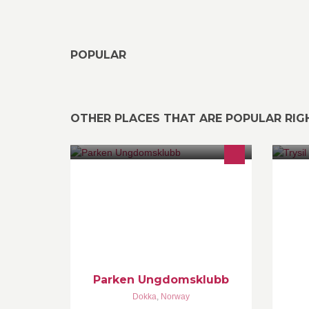
POPULAR
OTHER PLACES THAT ARE POPULAR RI
Parken Ungdomsklubb er en av
He
Norges største ungdomsklubber med
over 250 medlemmer! Her kan du
treffe venner og bruke aktivitetene vi
har!
Parken Ungdomsklubb
Dokka
,
Norway