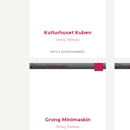
Kulturhuset Kuben
Grong
,
Norway
ARTS & ENTERTAINMENT
Utleie av Minigraver, Lift, ATV,
Snøscooter, tilhengere og annet
utstyr
Grong Minimaskin
Grong
,
Norway