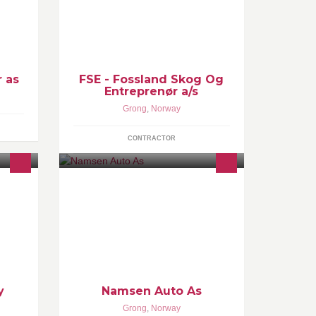
FOSSLAND SKOG OG
ENTREPRENØR AS Vakt Tlf
Snøberedskap +47 960 18 253
 as
FSE - Fossland Skog Og
Entreprenør a/s
Grong
,
Norway
CONTRACTOR
us
Du finner oss i Grong i Nord-
Trøndelag!
y
Namsen Auto As
Grong
,
Norway