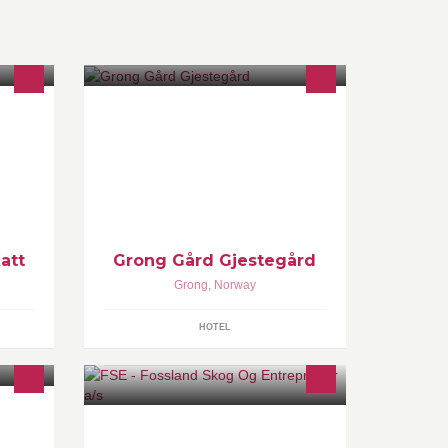
e
Grong Gård har drevet med
este
selskapeligheter, overnatting til
veifarende og laksefiskere helt
ag.
tilbake til 1773 og frem til idag.
Velkommen til til oss.
att
Grong Gård Gjestegård
Grong
,
Norway
HOTEL
Skisenter. Fullt
Driver med Graving-Trefelling-
ure(smøring),service
skogsarbeid-massekjøring-utleie.
Butikk m d du trenger
innen anlegg for vei og jernbane.