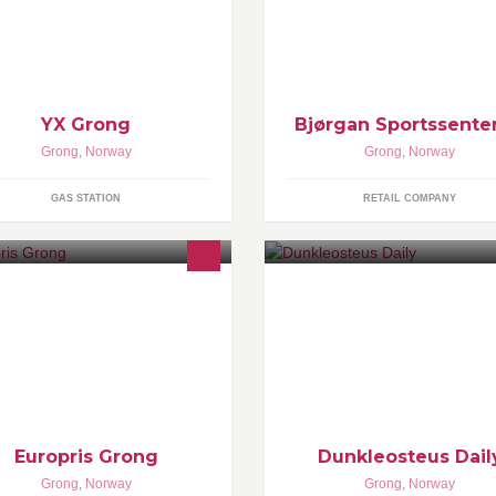
YX Grong
Bjørgan Sportssenter
Grong
,
Norway
Grong
,
Norway
GAS STATION
RETAIL COMPANY
Official page of the Dunkleoset
witnessers. all hail to the
gnatostome's king!!
Europris Grong
Dunkleosteus Dail
Grong
,
Norway
Grong
,
Norway