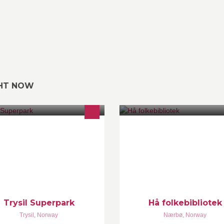
GHT NOW
lårs familiepark i Trysil
På Biblioteket i Hå kan du låne
bøker,tidsskrift, språkkurs, tråd
internett, lydbøker, DVD, spel, 
mykje anna heilt gratis!
Trysil Superpark
Hå folkebibliotek
Trysil
,
Norway
Nærbø
,
Norway