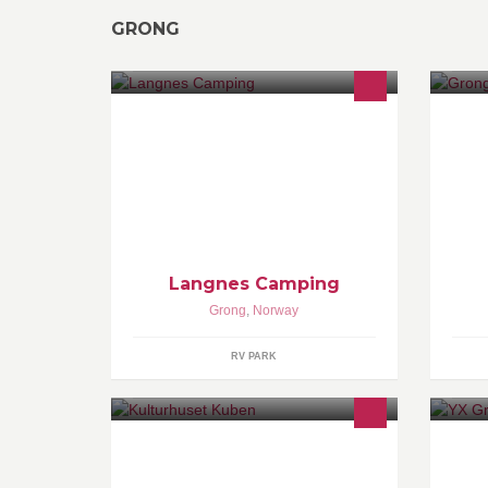
GRONG
En flott campingplass,som ligger i
Gr
Grong Kommune i Nord-Trøndelag,
Na
like ved elva Sanddøla og det bare to
la
kilometer fra Namsen, Norges beste
lakseelv.
Langnes Camping
Grong
,
Norway
RV PARK
Kulturhuset Kuben ligger i Grong og
Be
har saler og rom for mange
el
aktiviteter.
Mu