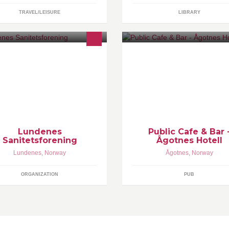
TRAVEL/LEISURE
LIBRARY
ndenes Sanitetsforening ble
Ågotnes Hotell har 20 hotellro
prettet i november 1916.
48 motellrom. Plassert direkte i
industri område på Ågotnes n
CCB basen. Public cafe & bar
serverer norsk husmannskost
Lundenes
Public Cafe & Bar 
Sanitetsforening
Ågotnes Hotell
Lundenes
,
Norway
Ågotnes
,
Norway
ORGANIZATION
PUB