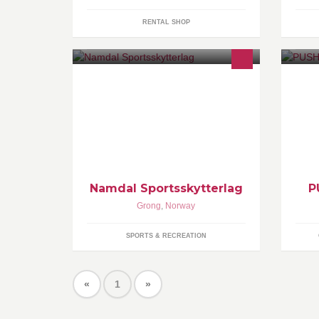
RENTAL SHOP
En åpen gruppe for Namdal SSL
ht
sine medlemmer, men også for
personer som ønsker å bli medlem.
Det vil bli lagt ut info angående
stevner, treningskvelder og annet
som har med laget å gjøre.
Namdal Sportsskytterlag
P
Grong
,
Norway
SPORTS & RECREATION
«
1
»