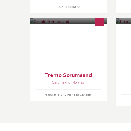
LOCAL BUSINESS
Treningssenter på Sørumsand med
Lu
aktiviteter for alle fra 13 år og
op
oppover. Bl.a. nytt Performance
Center, gruppetimer, squash, Spa-
avdeling mm.
Trento Sørumsand
Sørumsand
,
Norway
GYM/PHYSICAL FITNESS CENTER