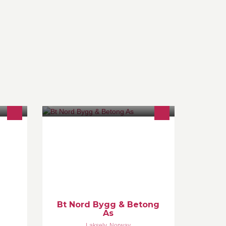
Nord Bygg & Betong As er en bedrift
laust
som holder til i Porsanger, Finnmark.
og
Vi leverer materiall, vinduer, dører
m.m til en gunstig pris. Vi utfører
også jobber innenfor nybygg,
renovering, tak og betong.
Bt Nord Bygg & Betong
As
Lakselv
,
Norway