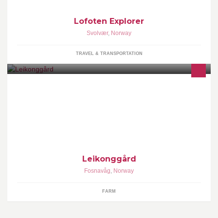
Lofoten Explorer
Svolvær
,
Norway
TRAVEL & TRANSPORTATION
Gård på Leikong i Herøy kommune. Bauernhof in Leikong, Herøy
Kommune, Norwegen.
Leikonggård
Fosnavåg
,
Norway
FARM