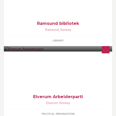
Ramsund bibliotek
Ramsund
,
Norway
LIBRARY
Bli bedre kjent med hvilken retning Arbeiderpartiet ønsker for
framtidas Elverum!
Elverum Arbeiderparti
Elverum
,
Norway
POLITICAL ORGANIZATION