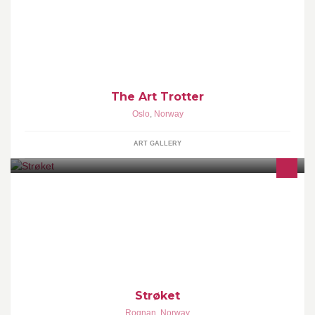
The wonderful world of fine art, beauty and aesthetics.
The Art Trotter
Oslo
,
Norway
ART GALLERY
Trivelig uteplass midt i Rognan sentrum. Vi har alle rettigheter.
Strøket
Rognan
,
Norway