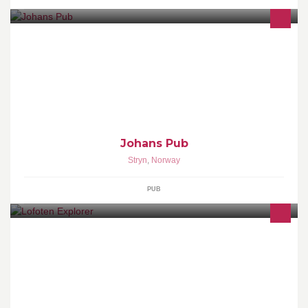
Johan's pub er ein pub midt i sentrum av Stryn. Puben vart opna
første gong i 1989. Nyoppussa uteservering med 200 sitteplassar.
50 sitterplassar inne.
Johans Pub
Stryn
,
Norway
PUB
LOFOTEN EXPLORER - explore one the world`s most beautiful
islands! http://lofoten-explorer.no/online-booking/