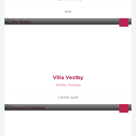
BAR
Et koselig samlingsted i hjertet av Vestby Storsenter. "litt hjem" for
deg...med hjemmebakst og møbler fra min bestemors tid.
Villa Vestby
Vestby
,
Norway
COFFEE SHOP
Utlån av bøker,lydbøker,storskrift bøker, magasiner og dvd