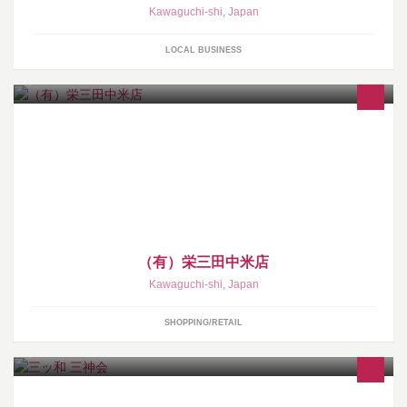
Kawaguchi-shi
,
Japan
LOCAL BUSINESS
精米・各種銘柄米販売・煙草販売
（有）栄三田中米店
Kawaguchi-shi
,
Japan
SHOPPING/RETAIL
川口市三ッ和の「三」・氷川神社「神」・集まり「会」で「三神