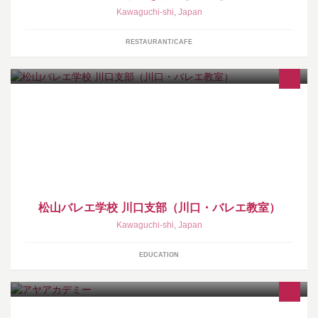
Kawaguchi-shi
,
Japan
RESTAURANT/CAFE
クラシックバレエを通じて純粋な美しい心を育み、踊る喜びを体
現していきます！随時見学体験レッスンを受付けております。お
問い合わせ（本校）03-3401-2548
松山バレエ学校 川口支部（川口・バレエ教室）
Kawaguchi-shi
,
Japan
EDUCATION
幼児対象の少数精鋭進学塾 1クラス定員4名