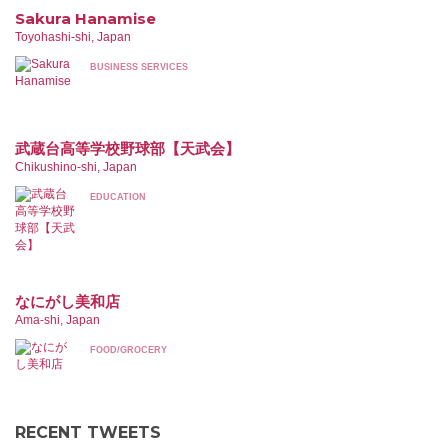
Sakura Hanamise
Toyohashi-shi, Japan
BUSINESS SERVICES
武蔵台高等学校野球部【天武会】
Chikushino-shi, Japan
EDUCATION
なにがし美和店
Ama-shi, Japan
FOOD/GROCERY
RECENT TWEETS