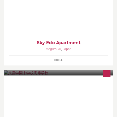
Airbnbにて提供中の宿泊施設「Sky Edo Apartment」シリーズのご
紹介ページです。
Sky Edo Apartment
Meguro-ku
,
Japan
HOTEL
私立八雲学園中学校高等学校が公式に作っているページです。管
理者は島田剛敏（平成８年より在職中）。現在は同窓生の活動や
在校生の活動を紹介しています。