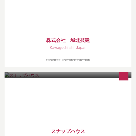
工・土工の職人さん、 常時募集中です。 資格取得支援に積極的な
会社です。 048-223-6336までお気軽にどうぞ！
株式会社 城北技建
Kawaguchi-shi
,
Japan
ENGINEERING/CONSTRUCTION
ファミリーカー専門店「SNAP HOUSE（スナップハウス）」で
す。人気のファミリーカーをご用意。家族想いのクルマ選びを中
古車販売・買取実績No.1のガリバーで、実現してください。
スナップハウス