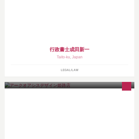
一般民事刑事事件，各種法務手続き，各種行政許認可の取得手続
き,外国人の雇用，国際結婚，離婚手続き等の法務総合事務所。，
行政書士成田新一
Taito-ku
,
Japan
LEGAL/LAW
アークオアシスデザイン姫路店の公式Facebookページです。 新商
品やイベントなどをお伝えします。 商品、イベントのお問い合わ
せはメール: aod301@arcland.co.jpまたはTEL: 079-238-6346まで