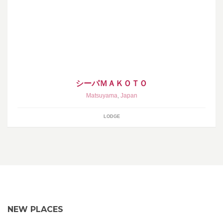
毎月第二火曜はシーパンの日入浴料300円（子供100円）
シーパＭＡＫＯＴＯ
Matsuyama
,
Japan
LODGE
NEW PLACES