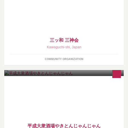
会」と命名。
三ッ和 三神会
Kawaguchi-shi
,
Japan
COMMUNITY ORGANIZATION
月・水～日は通常営業 火曜日定休
平成大衆酒場やきとんじゃんじゃん