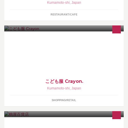
Kumamoto-shi
,
Japan
RESTAURANT/CAFE
子ども服のセレクトショップです☆☆駐車場が16台とゆっくりあ
りキッズスペースも ご用意してますので お気軽にお立ち寄りくだ
さい☆☆
こども服 Crayon.
Kumamoto-shi
,
Japan
SHOPPING/RETAIL
上質なくらしを提案する郷土のデパート「鶴屋百貨店」の公式