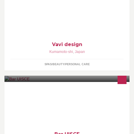
熊本市にある美容室です
Vavi design
Kumamoto-shi
,
Japan
SPAS/BEAUTY/PERSONAL CARE
ここでしか飲めないレアなウイスキーや美味しいカクテルを提供
致します。パスタなど軽いお食事もあります。チャージ¥500 カク
テル¥800〜 ウイスキー¥900〜