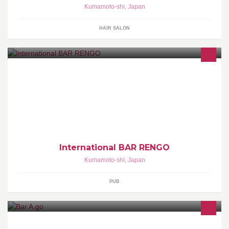
Kumamoto-shi
,
Japan
HAIR SALON
International BAR RENGO
Kumamoto-shi
,
Japan
PUB
Bar A.go ■charge ¥500 1shot ¥500 ■飲み放題2h ¥2500 ■飲み放題