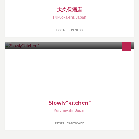
大久保酒店
Fukuoka-shi
,
Japan
LOCAL BUSINESS
自宅のkitchenにてお料理教室 から始めた slowly “kitchen” 美味し
いお料理と楽しい語らいでほっとくつろいでいただきたい。とい
う思いは今も同じ。
Slowly"kitchen"
Kurume-shi
,
Japan
RESTAURANT/CAFE