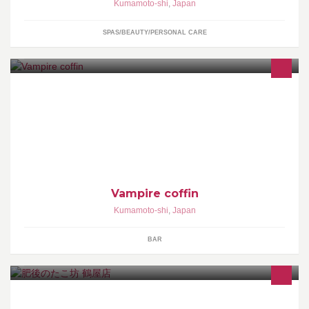
Kumamoto-shi
,
Japan
SPAS/BEAUTY/PERSONAL CARE
熊本でヴィジュアル系好きが集まる場所！ 歌って踊って暴れられ
るVAMPIRE！ 二次会、三次会や各種飲み会、パーティなど！！
日常やイベントをご紹介致します！
Vampire coffin
Kumamoto-shi
,
Japan
BAR