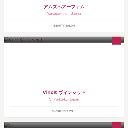
アムズヘアーファム
Yanagawa-shi
,
Japan
BEAUTY SALON
新宿アルタ５FのSHOPです。メンズ総取り激イイ女スタイリング
なオリジナルにGLADNEWSで辛口スパイスしちゃってください。
Vincit ヴィンシット
Shinjuku-ku
,
Japan
SHOPPING/RETAIL