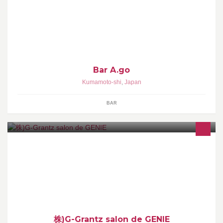
フリータイム 男性¥3500 女性¥3000 ■カラオケ、ダーツ完備
Bar A.go
Kumamoto-shi
,
Japan
BAR
(株)G-Grantzは「WAX @ XXX Academy」（ワックス・トリプル
エックス） 本部認定校として昨年春に日本に上陸したワックス ト
リプルエックスを日本国内に広めております。
株)G-Grantz salon de GENIE