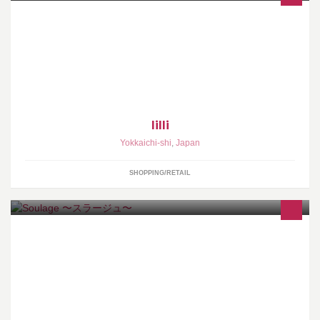
取り扱いブランド iroquois,COOCHUCAMP,sunny sports,blue
over,yohaku,Caramal,TIDEWAY,SALTWATERCOWBOY,made in
standard,KAFIKA, have a good day,MANEBU,CASIO,SEIKO
lilli
Yokkaichi-shi
,
Japan
SHOPPING/RETAIL
上質なオーガニックを使用した、リンパと経絡にはたらきかける
本格トリートメントで、心も身体もほっとするようなひとときを
お過ごしください。