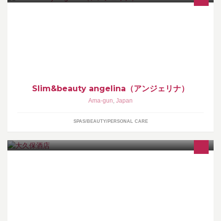
◆slim&beauty angelina（アンジェリナ）◆ エンダモロジー・ラジ
オ波痩身/リンパドレナージュ/フェイシャル（リフトアップ・ホワ
イトニング・毛穴ケア）/ブライダル
Slim&beauty angelina（アンジェリナ）
Ama-gun
,
Japan
SPAS/BEAUTY/PERSONAL CARE
酒販店。ビール、日本酒、焼酎各種取り揃えてます。配達も行っ
てます。 また、10時まで22時まで『角打』やってます。