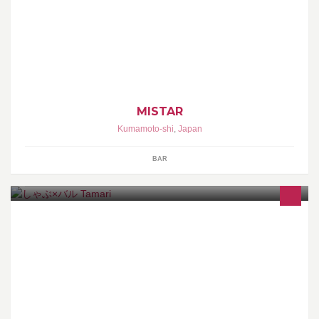
BAR
MISTAR
Kumamoto-shi
,
Japan
BAR
新感覚 6種類のスープの中から2種類のスープを選んで頂き 食べ
るしゃぶしゃぶ鍋お店です 40種類のアラカルトも食べ放題 熊
本下通アーケードに御座います