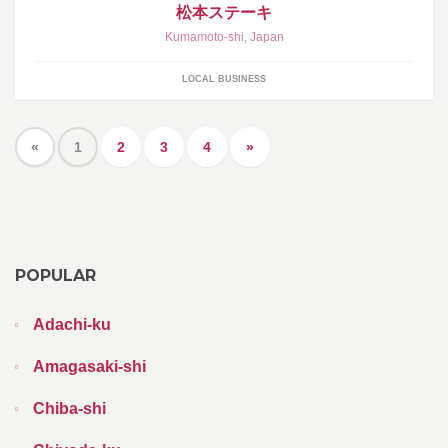
松本ステーキ
Kumamoto-shi
,
Japan
LOCAL BUSINESS
«
1
2
3
4
»
POPULAR
Adachi-ku
Amagasaki-shi
Chiba-shi