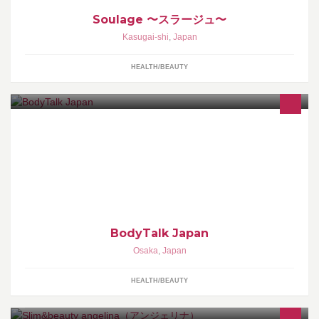
Soulage 〜スラージュ〜
Kasugai-shi
,
Japan
HEALTH/BEAUTY
株式会社 BodyTalk Japanの公式facebookページ
BodyTalk Japan
Osaka
,
Japan
HEALTH/BEAUTY