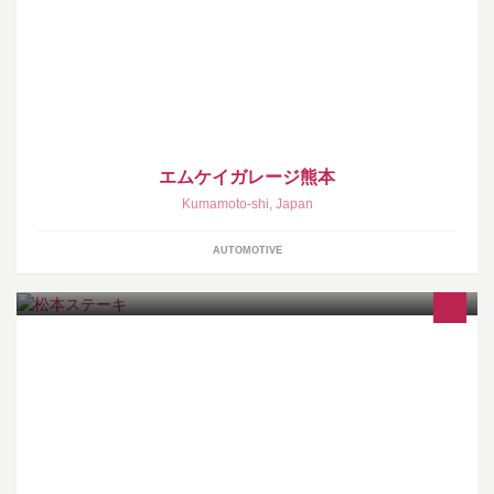
H26/5月、県庁近くにオープンしたMKガレージです。タイヤをは
じめ、お車の事なら何でもご相談下さい！
エムケイガレージ熊本
Kumamoto-shi
,
Japan
AUTOMOTIVE