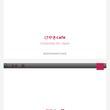
熊本市南区の平成けやき通り沿いにあるcafeです。コーヒー・食
材・空間・サービスにこだわったお店です。
けやきcafe
Kumamoto-shi
,
Japan
RESTAURANT/CAFE