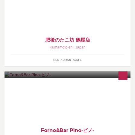
肥後のたこ坊 鶴屋店
Kumamoto-shi
,
Japan
RESTAURANT/CAFE
あか牛や宮崎牛、牛深のウニや魚、さらには淡路島の絶品玉ねぎ
など、全国の厳選素材を集め、素材の味を活かした創作イタリア
ンを提供しております。
Forno&Bar Pino‐ピノ‐