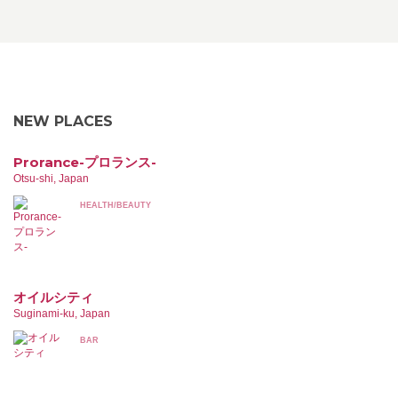
NEW PLACES
Prorance-プロランス-
Otsu-shi, Japan
HEALTH/BEAUTY
オイルシティ
Suginami-ku, Japan
BAR