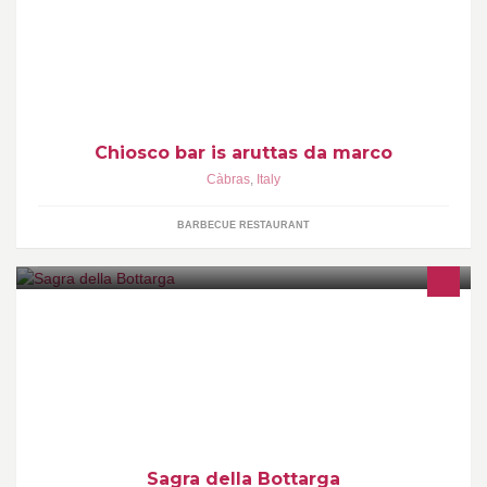
Chiosco bar is aruttas da marco
Càbras
,
Italy
BARBECUE RESTAURANT
RASSEGNA ENOGASTRONOMICA dedicata alla BOTTARGA e ai
PRODOTTI TIPICI del Sinis con DEGUSTAZIONI e SPETTACOLI
nel Centro Storico e nella piazza Stagno.
Sagra della Bottarga