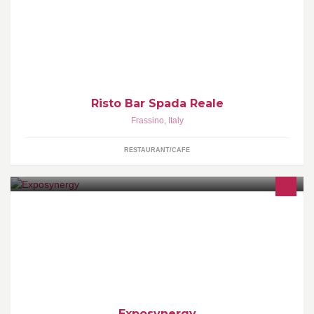
www.ristobarspadareale.it Piccola ristorazione,cucina tipica della
Valle ed una varieta di vini e liquori locali.Tisane,Cioccolata calda
con Nocciola Piemonte I.G.P. e caffe con miscela
100%arabica.Scelta di panini con prodotti locali,polenta e
salsiccia
Risto Bar Spada Reale
Frassino
,
Italy
RESTAURANT/CAFE
EXPOSYNERGY associa aziende di produzione di prodotti e
servizi per l’architettura. È una rete per l’accesso diretto a prodotti,
servizi e know-how per le costruzioni che punta sulle sinergie.
Exposynergy