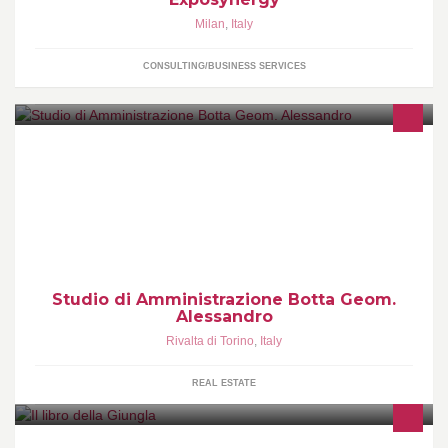
Milan
,
Italy
CONSULTING/BUSINESS SERVICES
Studio professionale di Amministrazione di Immobili. Ci
occupiamo principalmente di: - Amministrazione condominiale e
gestione patrimoniali.
Studio di Amministrazione Botta Geom.
Alessandro
Rivalta di Torino
,
Italy
REAL ESTATE