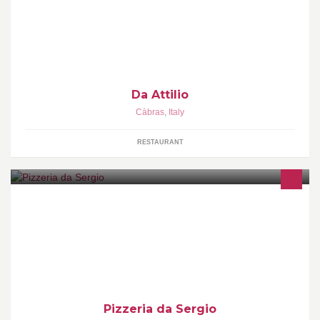
Da Attilio
Càbras
,
Italy
RESTAURANT
Pizzeria da Sergio