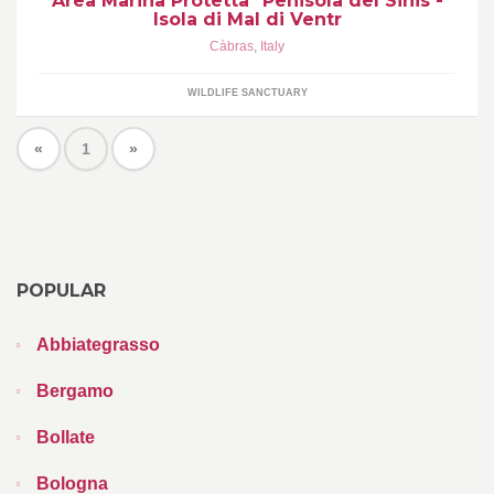
Area Marina Protetta "Penisola del Sinis -
Isola di Mal di Ventr
Càbras
,
Italy
WILDLIFE SANCTUARY
«
1
»
POPULAR
Abbiategrasso
Bergamo
Bollate
Bologna