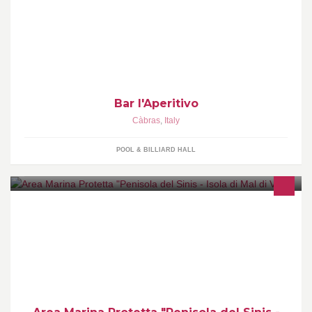
Situato nel centro di Cabras, il nostro bar offre vari servizi e tutti di
ottima qualità, ci distingue la Nostra professionalità e cortesia
sempre a disposizione del cliente.
Bar l'Aperitivo
Càbras
,
Italy
POOL & BILLIARD HALL
E' situata nella costa centro-occidentale della Sardegna, nel tratto
di mare prospiciente il Comune di Cabras (OR)