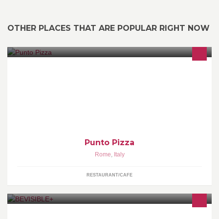
OTHER PLACES THAT ARE POPULAR RIGHT NOW
Pizza a taglio, tonde, fritti, polli e primi piatti...tutti i giorni tranne la
domenica.
Punto Pizza
Rome
,
Italy
RESTAURANT/CAFE