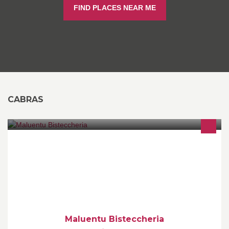
FIND PLACES NEAR ME
CABRAS
Carne alla griglia, piatti completi, con ottima scelta di birre
artigianali sarde
Maluentu Bisteccheria