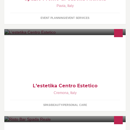
Pavia
,
Italy
EVENT PLANNING/EVENT SERVICES
Il centro estetico L' Estetika di Pianengo è un ambiente piacevole
ed accogliente dove si effettuano trattamenti professionali con
prodotti all'avanguardia
L'estetika Centro Estetico
Cremona
,
Italy
SPAS/BEAUTY/PERSONAL CARE