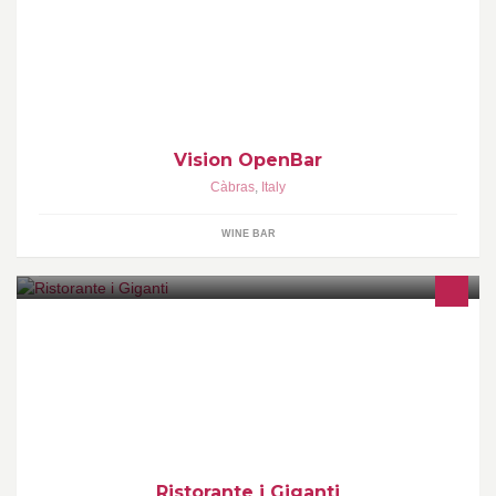
tutti i giorni dalle 15:00 alle 03:00 .. potrete usufruire anche del
servizio d'asporto.. per prenotare i vostri menù chiamate al num:
0783-030664... vi aspettiamo VisionOpenBar
Vision OpenBar
Càbras
,
Italy
WINE BAR
CUCINA TIPICA LOCALE E SARDA CON PRODOTTI LOCALI
FRESCHI
Ristorante i Giganti