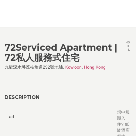
HO
72Serviced Apartment |
TE
L
72私人服務式住宅
九龍深水埗荔枝角道292號地舖,
Kowloon
,
Hong Kong
DESCRIPTION
想中短
ad
期入
住? 低
於酒店