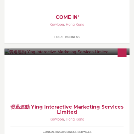
COME IN'
Kowloon
,
Hong Kong
LOCAL BUSINESS
新世代市场营销服务
熒迅連動 Ying Interactive Marketing Services
Limited
Kowloon
,
Hong Kong
CONSULTING/BUSINESS SERVICES