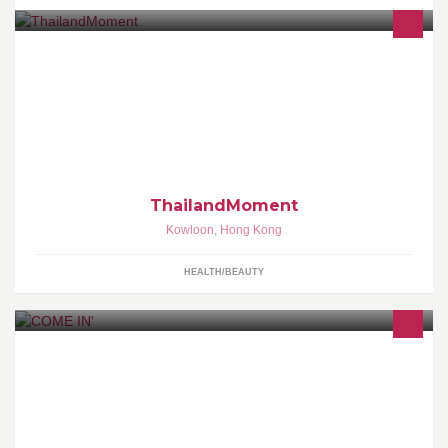
Thailand Moment THAILAND❤️BEAUTY❤️ONLINE❤️SHOPPING
❤️ 零售 &預訂 &批發 任何查詢 59444495 whatsapp✅ Inbox me✅
郵寄✅全店Make up 包平郵 ，Skincare 單件+$5✅ 購物滿$500以上
包平郵✅或順豐到付✅
ThailandMoment
Kowloon
,
Hong Kong
HEALTH/BEAUTY
COME IN' LIFESTYLE STORE 家具 + 小物 + 時尚 • 日本優質選物概
念店 荔枝角青山道682號潮流工貿中心20樓07-11室 Unit 07-11,
20/F, Trendy Centre, 682 Castle Peak Rd., Lai Chi Kok, Kln., H.K.