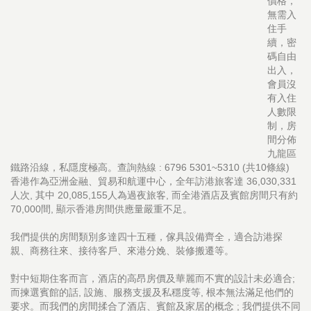
價格，
無需入
住手
續，密
碼自由
出入，
會員沒
有入住
人數限
制，房
間分佈
九龍區
鐵路沿線，私隱度極高。查詢熱線 : 6796 5301~5310 (共10條線)
香港作為亞洲金融、貿易和航運中心，全年訪港旅客達 36,030,331
人次, 其中 20,085,155人為過夜旅客, 而全港酒店及賓館房間只有約
70,000間, 顯示香港房間供應量嚴重不足。
我們提供的房間類別多達四十五種，傢具設備齊全，適合訪港探
親、商務往來、接待客戶、來港分娩、裝修搬遷等。
對中短期住客而言，酒店的高昂房價及華麗而不實的設計未必適合;
而揀選賓館的話, 設施、服務支援及私穩度等, 根本無法滿足他們的
要求。而我們的房間揉合了酒店、賓館及家居的概念 ; 我們提供不同