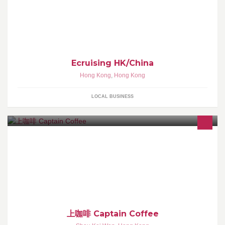
意中遊 - Ecruising HK/China Hong Kong Cruise Expert!不一樣的遊
輪假期www.ecruising.travel/hk(852) 8202-
6226hkbookings@ecruising.travelPlease help suggest to your
friends by clicking above. Thanks!
Ecruising HK/China
Hong Kong
,
Hong Kong
LOCAL BUSINESS
提供: 意式咖啡、特色飲品、早午餐、窩夫、曲奇、甜品、蛋糕、
Free Wifi
上咖啡 Captain Coffee