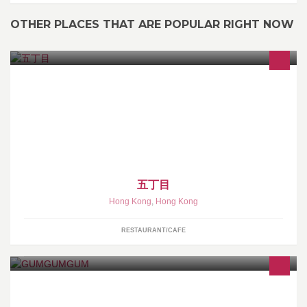
OTHER PLACES THAT ARE POPULAR RIGHT NOW
我們是一間在屋邨街市裡面的食店，只供外賣。 我們的宗旨是想造
就一間美味與便宜並存的大眾食店。 我們喜歡食，也喜歡煮，也在
學習中，希望可以帶給大家更多美味。
五丁目
Hong Kong
,
Hong Kong
RESTAURANT/CAFE