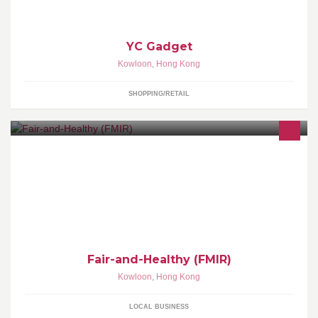
YC Gadget
Kowloon
,
Hong Kong
SHOPPING/RETAIL
Fair-and-Healthy products boast of fairly traded healthy items,
eco-friendly, natural or organic, all exclusive heart choices of
Fanny-Min Becker, a persevering fighter for fairness & an eager
sharer of goodies that come her way.
Fair-and-Healthy (FMIR)
Kowloon
,
Hong Kong
LOCAL BUSINESS