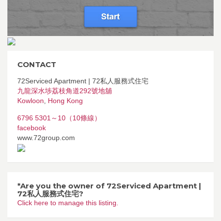
CONTACT
72Serviced Apartment | 72私人服務式住宅
九龍深水埗荔枝角道292號地舖
Kowloon
,
Hong Kong
6796 5301～10（10條線）
facebook
www.72group.com
*Are you the owner of 72Serviced Apartment |
72私人服務式住宅?
Click here to manage this listing.