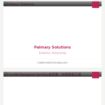
Palmary is a web solution provider that offer creative, technology
and marketing consultancy services for enterprises and public
organization.
Palmary Solutions
Kowloon
,
Hong Kong
COMPUTERS/TECHNOLOGY
我們致力實踐室内生態耕種(Eco-farming), 研發室内全環控種植技術
及魚菜共生(Aquaponics)概念, 生產無虫無菌無農藥的優質有機水耕
(Hydroponics)農作物,提供安全的良心食品！