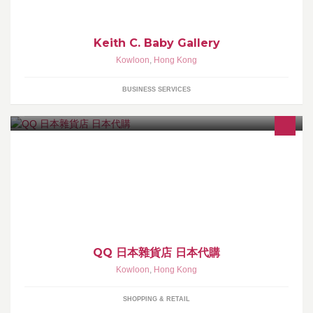
Keith C. Baby Gallery
Kowloon
,
Hong Kong
BUSINESS SERVICES
本店專門售賣日本服飾、雜貨及日本代購, 價錢優惠! 歡迎
Whatsapp: 96224810 、inbox 或 email
(leevera112@yahoo.com.hk) 查詢, 亦可瀏覽本店Yahoo拍賣網站 ,
更多商品可供選擇! HAPPY SHOPPING! :D
QQ 日本雜貨店 日本代購
Kowloon
,
Hong Kong
SHOPPING & RETAIL