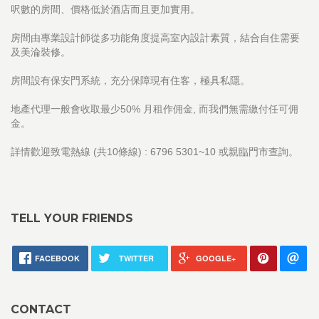
呎數的房間、價格低於酒店而且更加實用。
房間由專業設計師從多功能角度提高室內設計素質，結合自住需要
及美淪裝修。
房間設有保安門系統，充分保障現有住客，極具私隱。
地產代理一般會收取最少50% 月租作佣金, 而我們無需繳付任可佣
金。
詳情歡迎致電熱線 (共10條線) : 6796 5301~10 或親臨門市查詢。
TELL YOUR FRIENDS
FACEBOOK
TWITTER
GOOGLE+
CONTACT