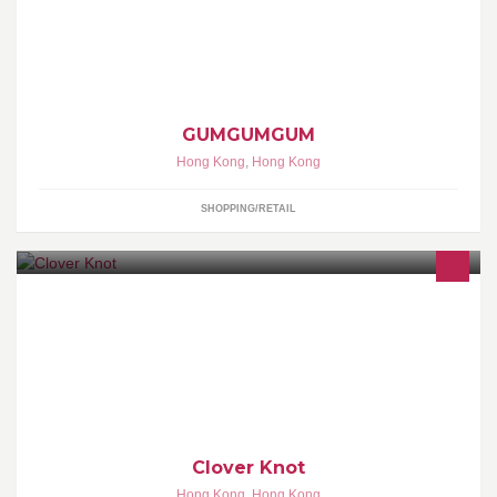
Gumgumgum is a lifestyle selected store with constant POP-UP
store , exhibition and special event
GUMGUMGUM
Hong Kong
,
Hong Kong
SHOPPING/RETAIL
Clover Knot 時尚設計手鏈專門店。靈感來自浪漫之都「布拉格」，
是設計藝術的死忠派，所有作品均為100%香港製作。最受情侶和對
飾物設計有要求的朋友愛戴。
Clover Knot
Hong Kong
,
Hong Kong