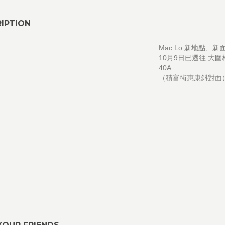
IPTION
Mac Lo 新地點、新
10月9日已遷往 大
40A
（積富街惠康斜對面