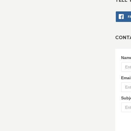
TELL 
F
CONT
Nam
Emai
Subj