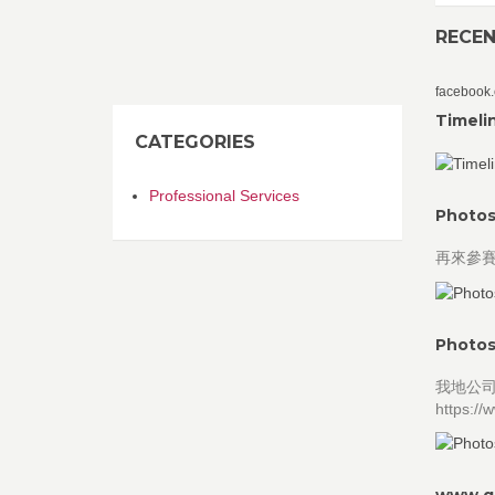
RECE
facebook
Timeli
CATEGORIES
Professional Services
Photos
再來參賽
Photos
我地公司既
https:/
www.go