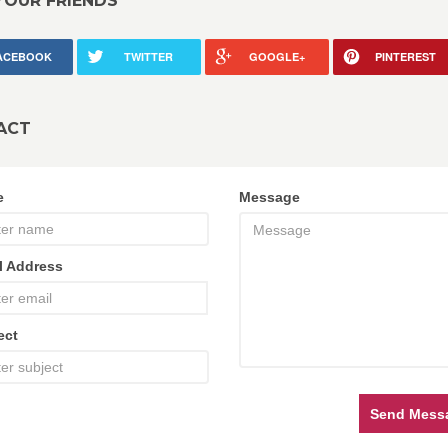
YOUR FRIENDS
ACEBOOK
TWITTER
GOOGLE+
PINTEREST
ACT
e
Message
l Address
ect
Send Mess