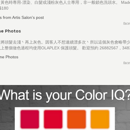
黃色時專用-漂染、白髮或淺粉灰色人士專用，非一般鎖色洗頭水。 Made 
 $180
fac
ne Photos
次將頭髮去淺丶再上灰色。因客人不想連續漂多次丶所以這個灰色會略帶
上整個做色過程均使用OLAPLEX 保護頭髮。 歡迎預約 26882567，3483
fac