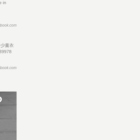
in
ebook.com
少少薰衣
9978
ebook.com