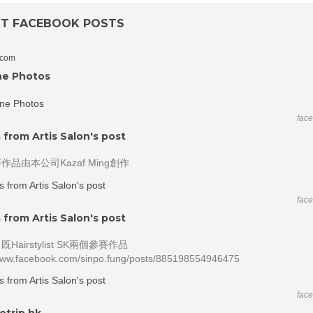
NT FACEBOOK POSTS
.com
ne Photos
fac
 from Artis Salon's post
作品由本公司Kazaf Ming創作
fac
 from Artis Salon's post
Hairstylist SK兩個參賽作品
/www.facebook.com/sinpo.fung/posts/885198554946475
fac
trip.hk