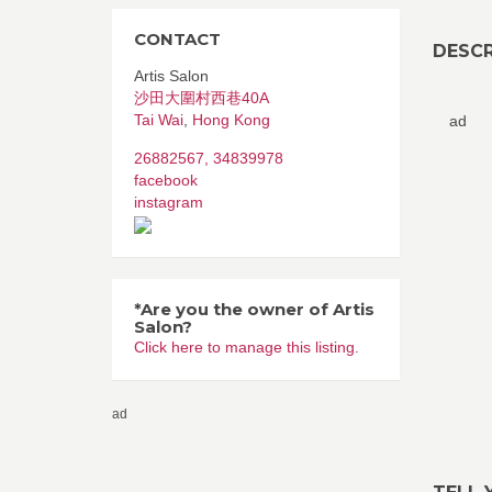
CONTACT
DESCR
Artis Salon
沙田大圍村西巷40A
Tai Wai
,
Hong Kong
ad
26882567, 34839978
facebook
instagram
*Are you the owner of Artis
Salon?
Click here to manage this listing.
ad