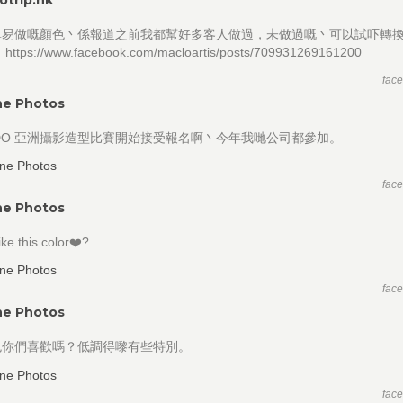
單易做嘅顏色丶係報道之前我都幫好多客人做過，未做過嘅丶可以試吓轉
tps://www.facebook.com/macloartis/posts/709931269161200
fac
ne Photos
EIDO 亞洲攝影造型比賽開始接受報名啊丶今年我哋公司都參加。
fac
ne Photos
ike this color❤️?
fac
ne Photos
色你們喜歡嗎？低調得嚟有些特別。
fac