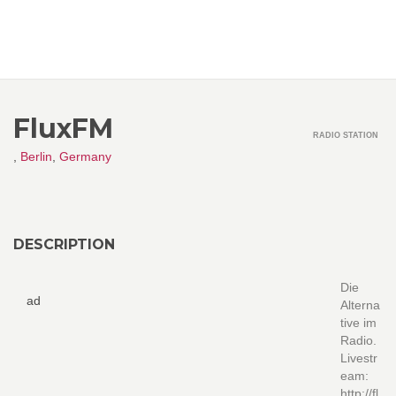
FluxFM
RADIO STATION
,
Berlin
,
Germany
DESCRIPTION
Die
ad
Alterna
tive im
Radio.
Livestr
eam:
http://fl