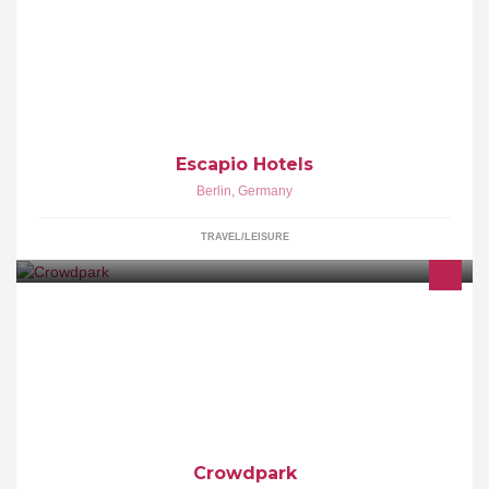
Zum Impressum | http://de.escapio.com/ Handverlesene Luxus-,
Design und Boutique Hotels. Online buchbar mit
Bestpreisgarantie.
Escapio Hotels
Berlin
,
Germany
TRAVEL/LEISURE
The Social Casino Company. Play our games now --> Imprint:
http://www.crowdpark.com/imprint/
Crowdpark