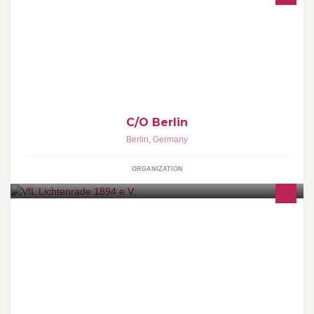
Photography exhibitions
C/O Berlin
Berlin
,
Germany
ORGANIZATION
http://vfl-lichtenrade.de/cms/impressum.html