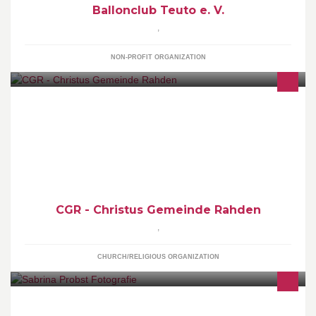
Ballonclub Teuto e. V.
,
NON-PROFIT ORGANIZATION
Die CGR ist eine moderne und alltagsrelevante Gemeinde in
Rahden-Varlheide. Komm uns besuchen. Sonntag 11:00 Uhr,
Varlheider Str. 10, 32369 Rahden!
CGR - Christus Gemeinde Rahden
,
CHURCH/RELIGIOUS ORGANIZATION