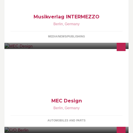
Musikverlag INTERMEZZO
Berlin
,
Germany
MEDIA/NEWS/PUBLISHING
MEC Design are an exclusive Mercedes-Benz tuning company
based in Berlin, Germany. They were founded in 1999 and have
an large range of extraordinary tuning and styling products. They
are well known for being extreme with their wheels.
MEC Design
Berlin
,
Germany
AUTOMOBILES AND PARTS