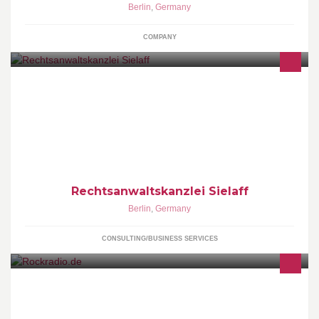
Berlin
,
Germany
COMPANY
Rechtsanwaltskanzlei in Berlin Steglitz (Lankwitz)
Rechtsanwaltskanzlei Sielaff
Berlin
,
Germany
CONSULTING/BUSINESS SERVICES
Das Leben ist zu kurz für schlechte Musik! Aktueller Sendeplan
und viele Infos : http://www.rockradio.de