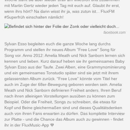
mit Martin Gertz wieder jeden Tag mit euch auf. Glaubt ihr erst,
wenn ihrs hört? Na dann wisst ihr ja, was zutun ist... FluxFM
#Superfrüh einschalten nämlich!
facebook.com
Sylvan Esso begleiten euch die ganze Woche lang durchs
Programm und stellen ihr neues Album "Free Love" Song für
Song vor. Anno 2012: Amelia Meath und Nick Sanborn lernen sich
kennen und lieben. Kurz darauf heben sie ihr gemeinsames Baby
Sylvan Esso aus der Taufe. Zwei Alben, eine Grammynominierung
und ein gemeinsames Tonstudio später sind sie jetzt mit ihrem
gelassensten Album zurück. “Free Love” könnte vom Titel her
auch im Zuge der 68er-Bewegung geboren worden sein. Amelia
Meath und Nick Sanborn definieren Freiheit anders. Ihren Beruf
nach ihren alleinigen Vorstellungen ausüben zu können zum
Beispiel. Oder die Freiheit, Songs zu schreiben, die etwas für
Kopf und Beine gleichermaßen sind und dieses Qualitätsdenken
auch von ihren Fans erwarten zu dürfen. Das komplette Interview
zur Platte - und die Chance das Album auch zu gewinnen - findet
ihr in der FluxMusic-App 💙