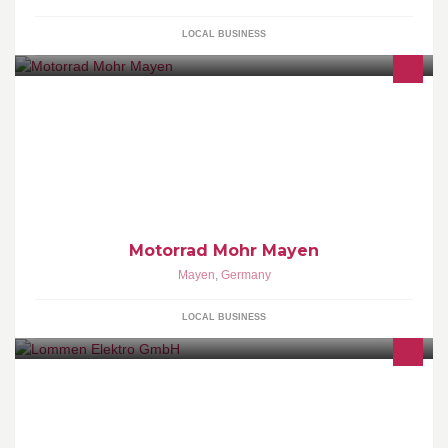
LOCAL BUSINESS
Dein Motorradhändler im Kreis Mayen Koblenz HONDA YAMAHA
und Horex A.Mohr GmbH in Mayen
Motorrad Mohr Mayen
Mayen
,
Germany
LOCAL BUSINESS
Die Firma Lommen Elektro GmbH ist seit knapp 20 Jahren ein
mittelständiges Unternehmen mit Sitz in Alpen.