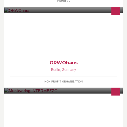
COMPANY
Die lauteste Platte Berlins. info@orwohaus.de Impressum:
http://orwohaus.de/kontakt/impressum/ FAIR PLAY!
ORWOhaus
Berlin
,
Germany
NON-PROFIT ORGANIZATION
intermezzoberlin@aol.com