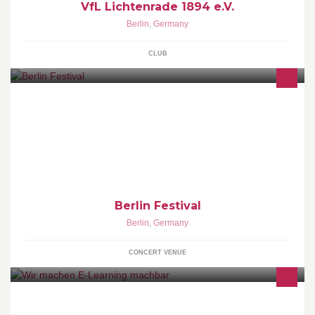
VfL Lichtenrade 1894 e.V.
Berlin
,
Germany
CLUB
29th - 31st May 2015 | Tickets: http://po.st/BFTickets
Berlin Festival
Berlin
,
Germany
CONCERT VENUE
Wie Sie Ihre eigene Onlineakademie realisieren! Wir sagen es
Ihnen oder stellen Ihnen diese individuelle schlüsselfertig zur