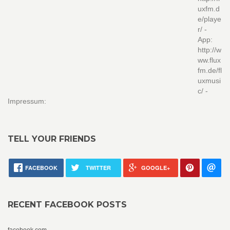
uxfm.d
e/playe
r/ -
App:
http://w
ww.flux
fm.de/fl
uxmusi
c/ -
Impressum:
TELL YOUR FRIENDS
FACEBOOK
TWITTER
GOOGLE+
RECENT FACEBOOK POSTS