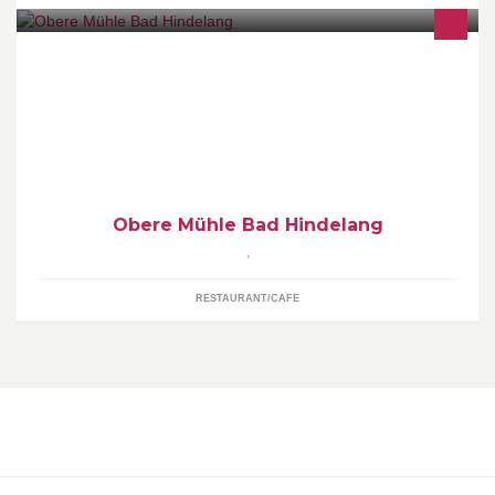
Unser mehrfach ausgezeichnetes Restaurant verwöhnt seine
Gäste mit regionalen und internationalen Spezialitäten. Das
Restaurant im schönen Bad Oberdorf besticht durch seine
Jahrhunderte alte Fassade und die urige Stube.
Obere Mühle Bad Hindelang
,
RESTAURANT/CAFE