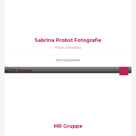
Die Fotografie steht in der Lücke zwischen Kunst und Leben.
Fotografen Gesellin
Sabrina Probst Fotografie
Prüm
,
Germany
PHOTOGRAPHER
Wir zählen zu den führenden Spezialisten für Sonnenschutz,
Garagentore, Rolladen, Terrassendächer, Türen und Fenster in
Stuttgart, Leinfelden-Echterdingen, Böblingen und Tübingen.
MR Gruppe
,