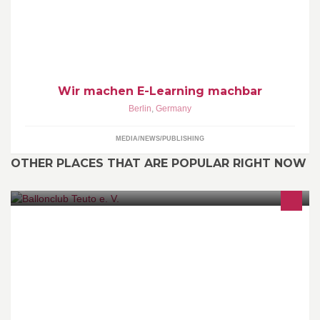
Verfügung. ELSA24.DE
Wir machen E-Learning machbar
Berlin
,
Germany
MEDIA/NEWS/PUBLISHING
OTHER PLACES THAT ARE POPULAR RIGHT NOW
Gasballon fahren ist Urlaub für die Seele. Eins mit der Natur.
Unbeschreiblich! Kommt mit. Einmal Himmel und zurück!