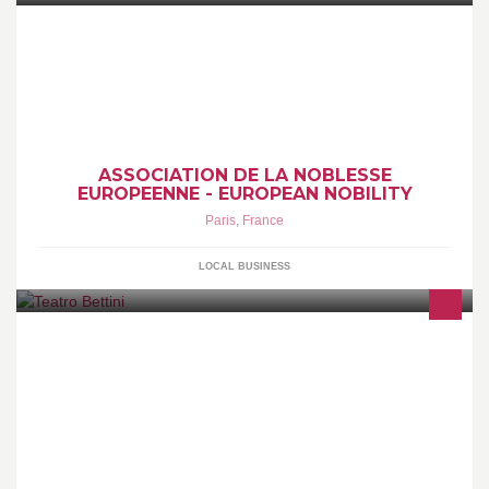
Nobles européens, rejoignez nous : http://www.european-
noble.eu/
ASSOCIATION DE LA NOBLESSE
EUROPEENNE - EUROPEAN NOBILITY
Paris
,
France
LOCAL BUSINESS
Et dire que les meilleurs pizzas du monde se trouvent à La
Rochelle... Allez tout le monde, dites nous ce que vous en pensez
et