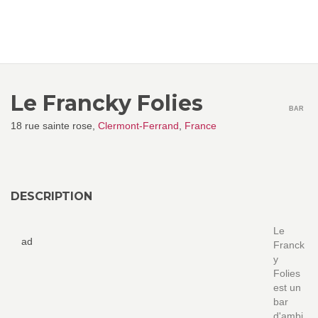
Le Francky Folies
BAR
18 rue sainte rose,
Clermont-Ferrand
,
France
DESCRIPTION
Le
ad
Franck
y
Folies
est un
bar
d'ambi