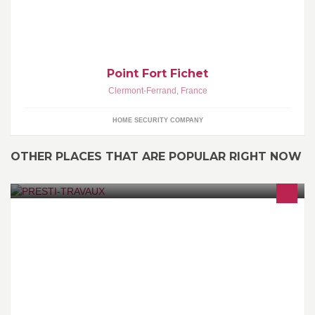
Point Fort Fichet
Clermont-Ferrand
,
France
HOME SECURITY COMPANY
OTHER PLACES THAT ARE POPULAR RIGHT NOW
Vous avez des projets de construction, de rénovation ? Faites
appel à notre réseau d’artisans qualifiés, fiables et disponibles,
avec l’assurance d’un travail de grande qualité.