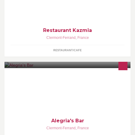
Restaurant Kazmia
Clermont-Ferrand
,
France
RESTAURANT/CAFE
Bar Spécialisé en Whisky Jack Daniel's, Cours salsa, Karaoké,
Soirée Privé: anniversaire, enterrement vie de jeune fille, garcon,
Retransmission de match
Alegria's Bar
Clermont-Ferrand
,
France