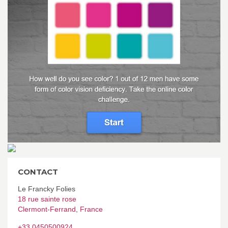
CONTACT
Le Francky Folies
18 rue sainte rose
Clermont-Ferrand
,
France
+33 0450500924