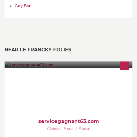
Gay Bar
NEAR LE FRANCKY FOLIES
Spécialiste Tennis et Badminton. Rendez-vous en boutique ou sur
http://www.servicegagnant63.com/ !
servicegagnant63.com
Clermont-Ferrand
,
France