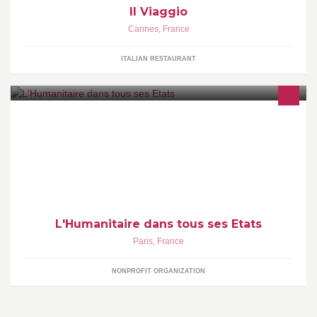
Il Viaggio
Cannes
,
France
ITALIAN RESTAURANT
La délégation régionale du Comité internationale de la Croix-
Rouge (basée à Paris) revient chaque jour sur un fait historique
L'Humanitaire dans tous ses Etats
Paris
,
France
NONPROFIT ORGANIZATION