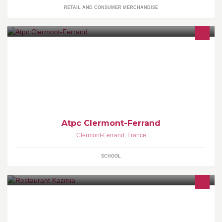
RETAIL AND CONSUMER MERCHANDISE
Association du Tutorat de la Paces Clermontoise
Atpc Clermont-Ferrand
Clermont-Ferrand
,
France
SCHOOL
Venez déguster les spécialités indiennes et Pakistanaise du
restaurant Le Kazmia situé dans une zone hors commercial de
Clermont-Ferrand,France.