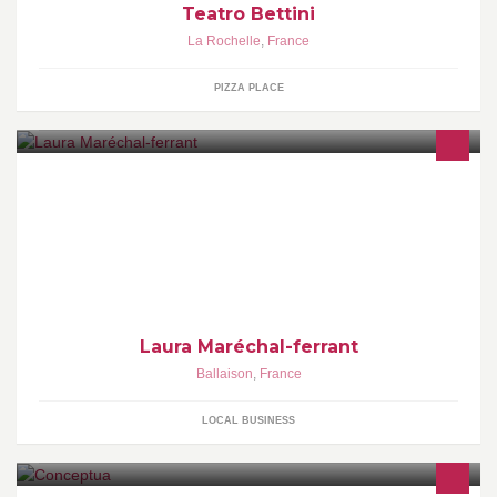
Teatro Bettini
La Rochelle
,
France
PIZZA PLACE
Maréchal-ferrant, une passion dévorante depuis enfant CAPA
Maréchalerie, CAPA Soigneur d'équidés, BAC PRO élevage et
valorisation du jeune cheval
Laura Maréchal-ferrant
Ballaison
,
France
LOCAL BUSINESS