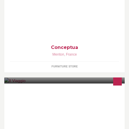
Conceptua menton Magasin de meubles et décoration. 14 rue de
larepublique 06500 menton
Conceptua
Menton
,
France
FURNITURE STORE
Saveurs d'Italie et Parfums du Monde