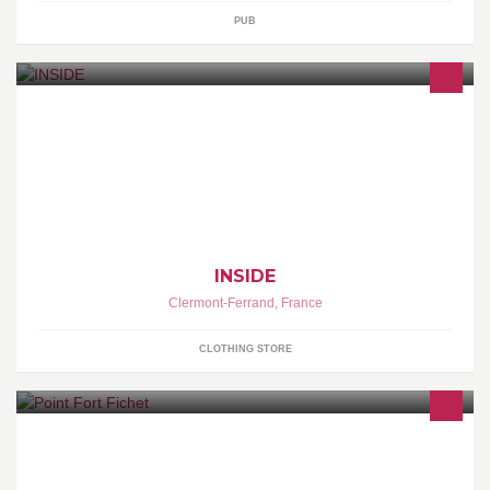
PUB
( I N S I D E ) URBAN WEAR HOMME & FEMME SNEAKERS
INSIDE
Clermont-Ferrand
,
France
CLOTHING STORE
Point Fort Fichet - Portes blindées - Serrures - Cylindres - Alarmes
- Volets - Porte de garage – Fenêtres PVC, serrure