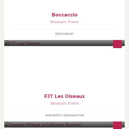
Boccaccio
Besançon
,
France
RESTAURANT
Le Foyer Mixte de Jeunes Travailleurs « les Oiseaux » est un
établissement privé géré par une association à but non lucratif (loi
1901).
FJT Les Oiseaux
Besançon
,
France
NON-PROFIT ORGANIZATION