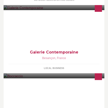
OUTDOOR GEAR/SPORTING GOODS
Depuis plus de 30 ans, la Galerie Contemporaine vous
accompagne dans l'aménagement de votre intérieur...
Galerie Contemporaine
Besançon
,
France
LOCAL BUSINESS