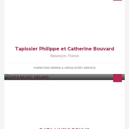
Tapissier Philippe et Catherine Bouvard
Besançon
,
France
FURNITURE REPAIR & UPHOLSTERY SERVICE
batteries acoustiques
testables(dw,tama,gretsch,yamaha,pearl,drumcraft,mapex,ludwig)un
stand percussion ainsi qu'un stand de batteries electroniques..