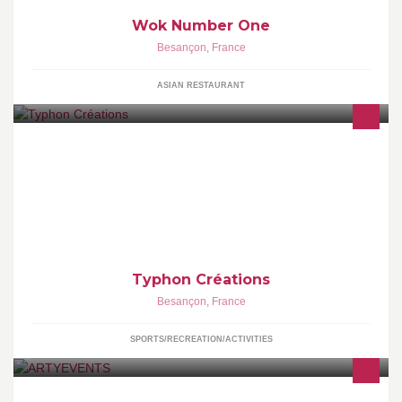
Wok Number One
Besançon
,
France
ASIAN RESTAURANT
Je ne demande qu'à partager ma passion et mes techniques de
scrapbooking pour de la carterie, des albums photos ou de la
déco d'intérieur :) Contactez moi
Typhon Créations
Besançon
,
France
SPORTS/RECREATION/ACTIVITIES
Club d'entrepreneurs mécènes en Bourgogne Franche-Comté