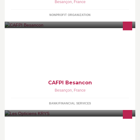
Besançon
,
France
NONPROFIT ORGANIZATION
courtier en immobilier assurances emprunteurs regroupement de
crédit
CAFPI Besancon
Besançon
,
France
BANK/FINANCIAL SERVICES
L'important pour Krys est que vous vous sentiez bien et beau avec
vos lunettes. Vous allez vous aimer au meilleur rapport qualité /
prix