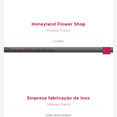
Honeyland Flower Shop
Roubaix
,
France
FLORIST
Fabricação de grades de inox e ferro, escadas, ...
Empresa fabricação de Inox
Villerupt
,
France
HOME IMPROVEMENT