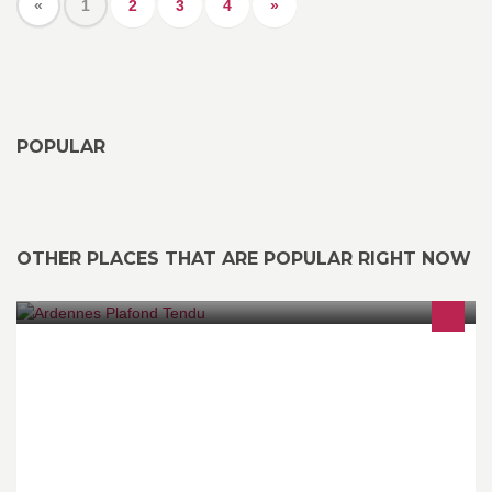
«
1
2
3
4
»
POPULAR
OTHER PLACES THAT ARE POPULAR RIGHT NOW
Spécialiste ardennais de la pose de plafond tendu français, nous
avons LA solution pour votre maison !