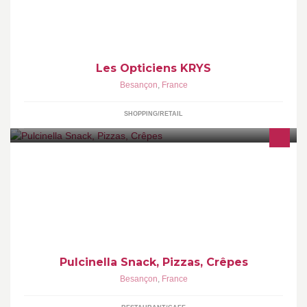
Les Opticiens KRYS
Besançon
,
France
SHOPPING/RETAIL
Venez vous régaler et passer un agréable moment dans votre
nouvelle restauration rapide PULCINELLA à Besançon !!!
Pulcinella Snack, Pizzas, Crêpes
Besançon
,
France