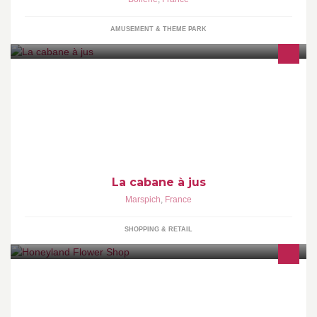
AMUSEMENT & THEME PARK
La cabane à jus est un atelier où les particuliers peuvent presser
leurs fruits. Nous commercialisons aussi nos jus de fruits issus du
terroir lorrain.
La cabane à jus
Marspich
,
France
SHOPPING & RETAIL
A creative flower shop with fresh flowers and new idea.