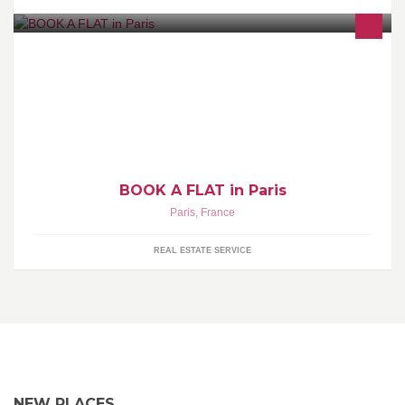
Location meublée haut de gamme 18 rue Volney 75002 Paris
www.book-a-flat.com/fr/
BOOK A FLAT in Paris
Paris
,
France
REAL ESTATE SERVICE
NEW PLACES