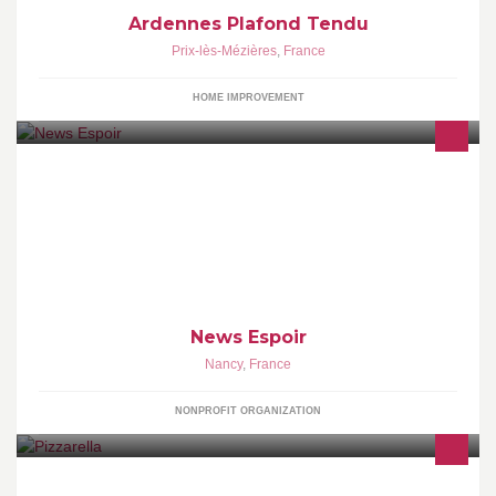
Ardennes Plafond Tendu
Prix-lès-Mézières
,
France
HOME IMPROVEMENT
Notre association d'aide alimentaire, d'accompagnement des
jeunes vert l'autonomie et nous favorisons l'insertion par la
News Espoir
Nancy
,
France
NONPROFIT ORGANIZATION