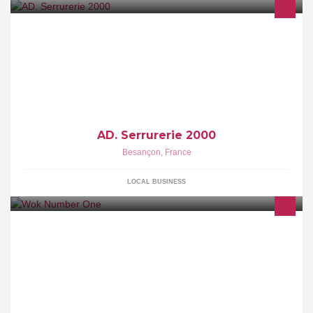
L'entreprise AD Serrurerie 2000 vous accueille à Besançon dans
le département du Doubs. Nous sommes concessionnaires Point
Fort Fichet et Fichet-Bauche.
AD. Serrurerie 2000
Besançon
,
France
LOCAL BUSINESS
Spécialité Wok Grillades fruits de mer et Buffet à Volonté