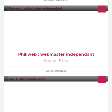
RESTAURANT/CAFE
Webmaster freelance en Franche-Comté, spécialisé dans la
conception et la gestion de sites internet (Joomla, Wordpress,...)
Philiweb : webmaster indépendant
Besançon
,
France
LOCAL BUSINESS
Le but est de faire catapulter les visiteur a plus de 1000 km !!!!!!