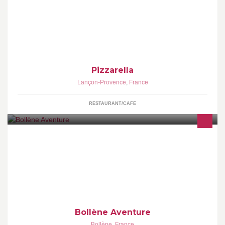
Confection et Vente de pizzas à emporter
Pizzarella
Lançon-Provence
,
France
RESTAURANT/CAFE
Bollène Aventure est un parcours accrobranche situé à Bollène
dans le Vaucluse.
Bollène Aventure
Bollène
,
France