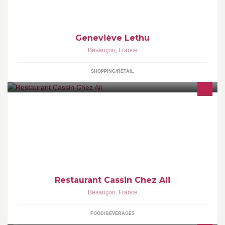
Geneviève Lethu
Besançon
,
France
SHOPPING/RETAIL
Doner Kebab Spécialités Turques, plats traditionnels chauds et
froids vente sur place et à emporter . Ouvert du Lundi au
Dimanche de 11.00 à 22.00 h
Restaurant Cassin Chez Ali
Besançon
,
France
FOOD/BEVERAGES