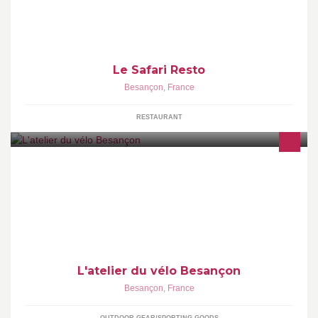
Le Safari Resto
Besançon
,
France
RESTAURANT
Atelier (possibilité de déplacement chez vous ou sur vôtre lieu de
travail, uniquement sur Besançon) Vente matériel cycle (pieces,
accessoires)
L'atelier du vélo Besançon
Besançon
,
France