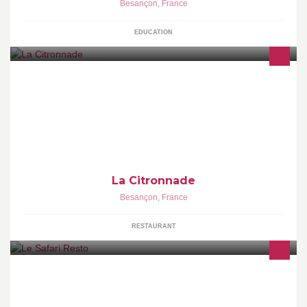
Besançon
,
France
EDUCATION
La Citronnade est un lieu insolite, idéal pour des moments de
douceur et d’intimité. Que l'on soit à la recherche de nouvelles
expériences gustatives ou sensorielles, nous vous garantissons
un moment unique entre nos murs.
La Citronnade
Besançon
,
France
RESTAURANT
CUISINE AFRICAINE – Situé à 63 rue battant 25000 Besançon,Le
Safari Resto vous invite à un voyage culinaire.