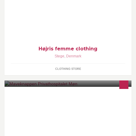
Frk.klara/dreams NYT KONCEPT.. Højris femme clothing
Storegade 25, 4780 stege
Højris femme clothing
Stege
,
Denmark
CLOTHING STORE
Som det første hospital i Danmark, har Privathospitalet Møn
introduceret Maveknappen®, som et alternativ til fedmekirurgi.
Vægttab 20-50 kg.