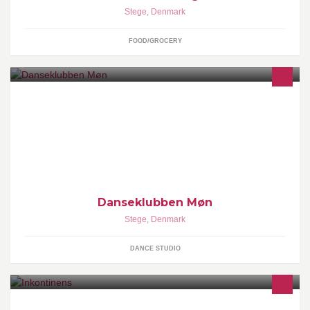
Stege
,
Denmark
FOOD/GROCERY
Livsglæde - god motion - socialt samvær
Danseklubben Møn
Stege
,
Denmark
DANCE STUDIO
Inkontinens hos kvinder kan behandles Privathospitalet Møn har