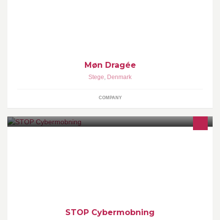
Møn Dragée
Stege
,
Denmark
COMPANY
hej! vi er en gruppe af folk der gerne vil stoppe cybermobning, så
vi ville sætte pris på hvis I ville like siden.
STOP Cybermobning