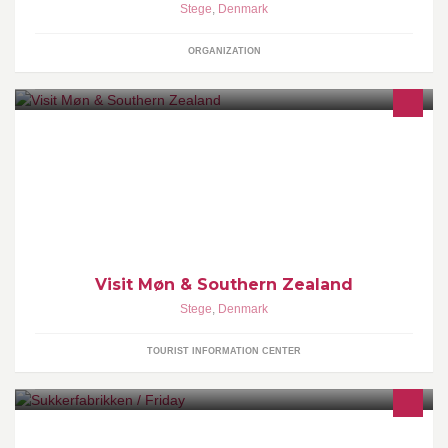
Stege
,
Denmark
ORGANIZATION
The official tourism site of Møn and Southern Zealand.
Visit Møn & Southern Zealand
Stege
,
Denmark
TOURIST INFORMATION CENTER
Sukkerfabrikken / Friday Vi samler de hotteste & frækkeste