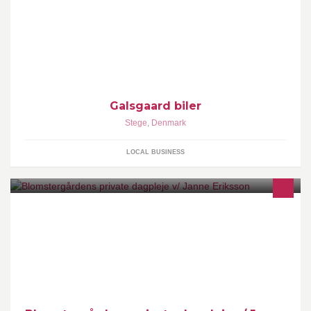
Galsgaard biler er et lokalt mønsk autoværksted, som beskæftiger
sig med auto reparationer, skadesarbejde og pladearbejde, samt
salg af brugte biler.
Galsgaard biler
Stege
,
Denmark
LOCAL BUSINESS
Blomstergårdens Private Dagpleje tilbyder en hyggelig
pasningsordning, hvor der lægges stor vægt på omsorg, respekt
og forståelse for det enkelte barn.