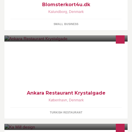
Blomsterkort4u.dk
Kalundborg
,
Denmark
SMALL BUSINESS
København, Denmark - Krystalgade 8-10 - +45 33 15 19 15 Alle
Ankara restauranter har alle forskellige ejere og har intet med
hinanden at gøre.
Ankara Restaurant Krystalgade
København
,
Denmark
TURKISH RESTAURANT