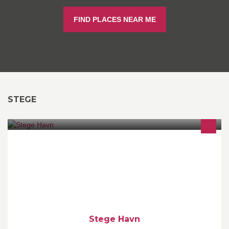
FIND PLACES NEAR ME
STEGE
Stege Havn En hyggelig lystbådehavn. Når du ankommer til
Stege Havn sejler du nærmest ind lige midt i den gamle konge by
Stege.
Stege Havn