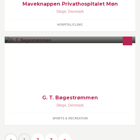
Maveknappen Privathospitalet Møn
Stege
,
Denmark
HOSPITAL/CLINIC
G. T. Bøgestrømmen - Vi samler på glade gymnaster
G. T. Bøgestrømmen
Stege
,
Denmark
SPORTS & RECREATION
«
1
2
3
»