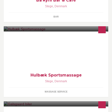
Ba'Ryhl Bar & Café
Stege
,
Denmark
BAR
Professionelle sports- og smertebehandlinger med
erfaringsbaserede teknikker som akupunktur, massage,
zoneterapi, triggerpunktterapi og kinesiotape.
Hulbæk Sportsmassage
Stege
,
Denmark
MASSAGE SERVICE