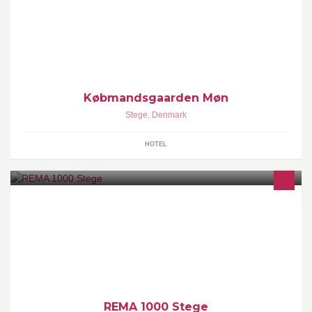
lyse værelser. Her kan du nyde din weekend, snuppe en kop kaffe
eller fejre årets fest.
Købmandsgaarden Møn
Stege
,
Denmark
HOTEL
Kostervej 2 4780 Stege
REMA 1000 Stege