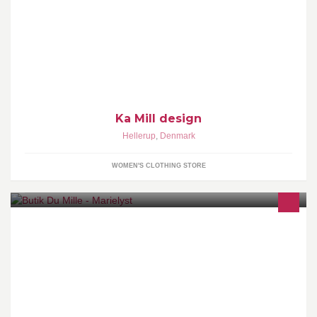
Marianne Langvad har haft Kamill design på strandvejen i
30år.Marianne er udannet designer og lever af at designe og sy
tøj. Alle toffer køber hun i Paris.
Ka Mill design
Hellerup
,
Denmark
WOMEN'S CLOTHING STORE
Butik Du Mille er en spændende livstilsbutik med tøj, smykker,
cremer, brugskunst, tekstiler og møbler.