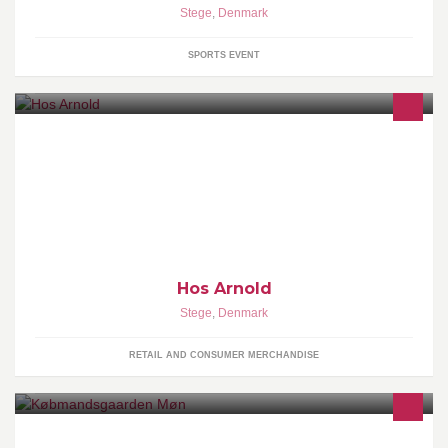
Stege
,
Denmark
SPORTS EVENT
Herretøj str. Small til 6 XL
Hos Arnold
Stege
,
Denmark
RETAIL AND CONSUMER MERCHANDISE
På sydkysten af det smukke Møn, med kun 300 m til stranden og 5