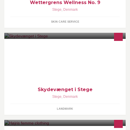
Wettergrens Wellness No. 9
Stege
,
Denmark
SKIN CARE SERVICE
Jeg syns det kunne være interessant at denne side kunne bringe
sjove minder frem, fra start til slut på Skydevænget, tænker folk
kan dele deres minder her.
Skydevænget i Stege
Stege
,
Denmark
LANDMARK