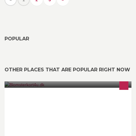
POPULAR
OTHER PLACES THAT ARE POPULAR RIGHT NOW
På blomsterkort4u.dk sælges der lejlighedskort. Kortene er utrolig
billige, og er af fremragende kvalitet!