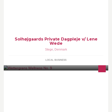
Solhøjgårds Privat dagpleje - Se link for priser og andre
oplysninger
Solhøjgaards Private Dagpleje v/ Lene
Wede
Stege
,
Denmark
LOCAL BUSINESS
Wettergrens Wellness No. 9 tilbyder kosmetolog behandlinger:
Fodpleje, manicure, pedicure, massage, healingsmassage,
retning af bryn, voksbehandlinger m.m.