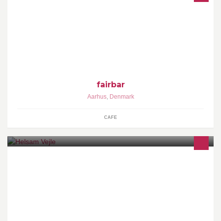
Fairbar er KFUM/K's non-profit café og ølbar drevet af frivillige. Al
overskud går til velgørenhedsprojekter.
fairbar
Aarhus
,
Denmark
CAFE
Her finder du naturlige skønhedsprodukter, ernæringsrigtige
helsekostprodukter og vitaminer & mineraler til hele familien.