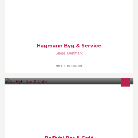
HaBS har eksisteret siden 1. aug. 2013. Jeg udfører de fleste
former for bygge- og serviceopgaver, ALTID i dialog med dig.
Timepris: 320 kr. ex. moms
Hagmann Byg & Service
Stege
,
Denmark
SMALL BUSINESS
Nyd samværet med en cocktail, en longdrink, en specialøl, en god
kop kaffe eller the. Stil den lille sult med en charcutteri- eller
osteplatte.