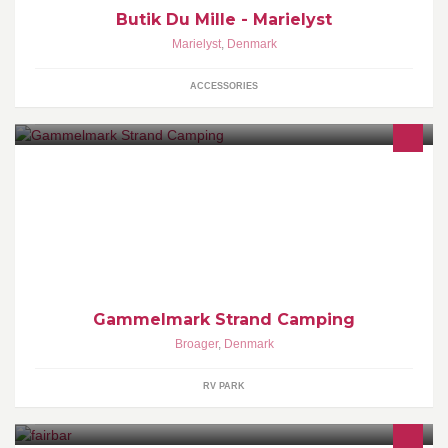
Butik Du Mille - Marielyst
Marielyst
,
Denmark
ACCESSORIES
Gammelmark Strand Camping, en naturperle på Broager land ved
Sønderborg. Enestående beliggenhed direkte ved stranden og
udsigt over Vemmingbund bugt.
Gammelmark Strand Camping
Broager
,
Denmark
RV PARK