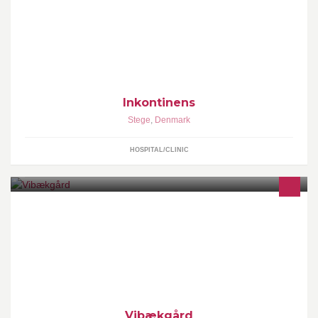
fået tildelt regionsfunktion fra Sundhedsstyrelsen til behandling
Inkontinens
Stege
,
Denmark
HOSPITAL/CLINIC
Vibækgård er en hyggelig gårdbutik, med specialiteter og
delikatesser fra lokalområdet og egne marker, samt dyrefoder og
tilbehør til dit kæledyr.
Vibækgård