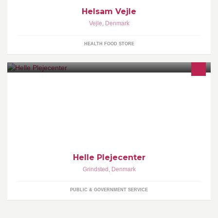
Helsam Vejle
Vejle
,
Denmark
HEALTH FOOD STORE
Helle Plejecenter er beliggende Vinkelvej 2, Tofterup, 7200
Grindsted Centret har 45 plejeboliger som er ombygget og
renoveret i 1998 - 2000 og 8 nyrenoverede aflastningsboliger,
som er åbnet i 2007.
Helle Plejecenter
Grindsted
,
Denmark
PUBLIC & GOVERNMENT SERVICE