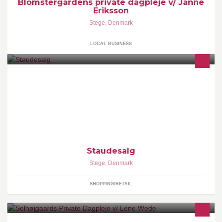
Blomstergårdens private dagpleje v/ Janne
Eriksson
Stege
,
Denmark
LOCAL BUSINESS
Salg af stauder og Blomster samt frø
Staudesalg
Stege
,
Denmark
SHOPPING/RETAIL