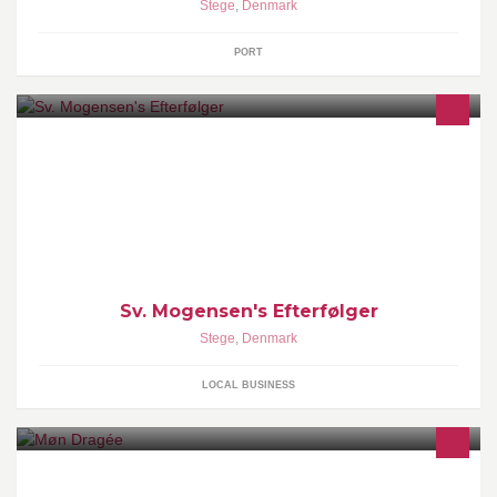
Stege
,
Denmark
PORT
Vi kan levere alt indenfor el
Sv. Mogensen's Efterfølger
Stege
,
Denmark
LOCAL BUSINESS