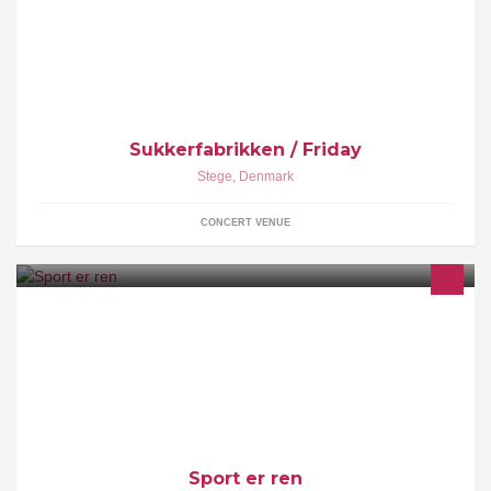
kunstner fra Kbh til Møn! En gang om måneden, kun om fredagen,
på Sukkerfabrikken!
Sukkerfabrikken / Friday
Stege
,
Denmark
CONCERT VENUE
Sport er ren er en side hvor to sportstosser laver sjov med
verdens største sports stjerner.. tror mig det her vil i ikk gå glip af :-
D
Sport er ren