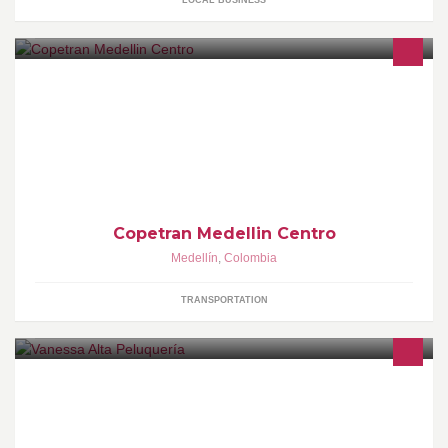
LOCAL BUSINESS
OFICINA DE SERVICIOS DE VENTA DE - Carga - Pasajes - Giros
- Turismo - Sobres y paquetes - Recargas todos los operadores
TELEFONO: (4) 251 45 65
Copetran Medellin Centro
Medellín
,
Colombia
TRANSPORTATION
Vanessa Alta Peluquería, ofrece todos los servicios en belleza
integral, para lucir una imagen radiante.