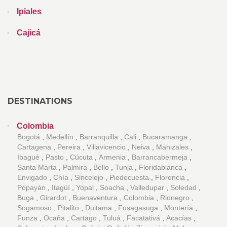
Ipiales
Cajicá
DESTINATIONS
Colombia
Bogotá
Medellín
Barranquilla
Cali
Bucaramanga
Cartagena
Pereira
Villavicencio
Neiva
Manizales
Ibagué
Pasto
Cúcuta
Armenia
Barrancabermeja
Santa Marta
Palmira
Bello
Tunja
Floridablanca
Envigado
Chía
Sincelejo
Piedecuesta
Florencia
Popayán
Itagüí
Yopal
Soacha
Valledupar
Soledad
Buga
Girardot
Buenaventura
Colombia
Rionegro
Sogamoso
Pitalito
Duitama
Fusagasuga
Montería
Funza
Ocaña
Cartago
Tuluá
Facatativá
Acacías