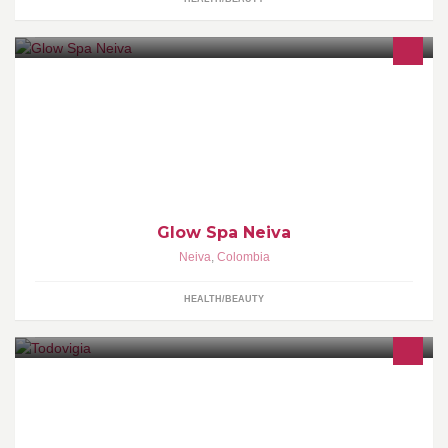
En GLOW SPA contamos con un equipo de mas 8 años de
experiencia en terapias estéticas faciales, corporales, terapias
alternativas y todas las actividades de Spa. Somos expertos en
Pre/Post operatorios.
Glow Spa Neiva
Neiva
,
Colombia
HEALTH/BEAUTY
AUTOPISTA A GIRON Km 6 PARQUEADERO DE SOCERAUTO
METROS ADELANTE DEL HOTEL SAN JUAN DE GIRON
CELULARES 312-5852990 318-6558196 312-5690406,
repuestos de vigía, equipos de vigía, calibradores electrónicos de