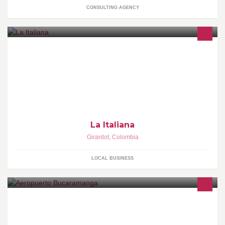
CONSULTING AGENCY
La italiana es un restaurante de comidas rapidas de excelente
calidad y de mejor atencion hacia nuestros clientes. Ven y disfruta
una noche en familia.
La Italiana
Girardot
,
Colombia
LOCAL BUSINESS
El Aeropuerto Internacional Palonegro (código IATA: BGA, código
OACI: SKBG) se encuentra ubicado al occidente de
Bucaramanga en el municipio de Lebrija