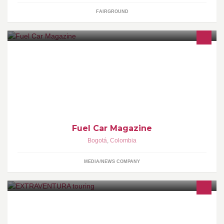
FAIRGROUND
Fuel Car Magazine® la revista en Colombia N.1 del mundo motor
que abastece la pasión por los autos en Latinoamérica.
Fuel Car Magazine
Bogotá
,
Colombia
MEDIA/NEWS COMPANY
http://extraventura.jimdo.com/