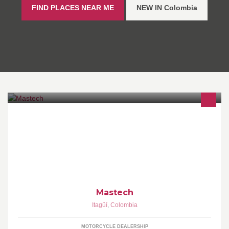
FIND PLACES NEAR ME
NEW IN Colombia
Mastech - Motorcycle, ATVs and Rally Accessories.
www.mastechno.com
Mastech
Itagüí
,
Colombia
MOTORCYCLE DEALERSHIP