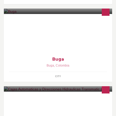
Buga (oficialmente Guadalajara de Buga) es una ciudad del Valle
del Cauca. Famosa por la Basílica del Señor de los Milagros, a la
que van peregrinos de todo el mundo...
Buga
Buga
,
Colombia
CITY
En Transmatic Ltda, Todo en Cajas Automaticas y Direcciones
Hidráulicas. Taller de Reparacion y Mantenimiento Especializado
y Repuestos de la Mejor Calidad a excelentes Precios.
Atendemos todas las marcas de automóviles y camionetas.