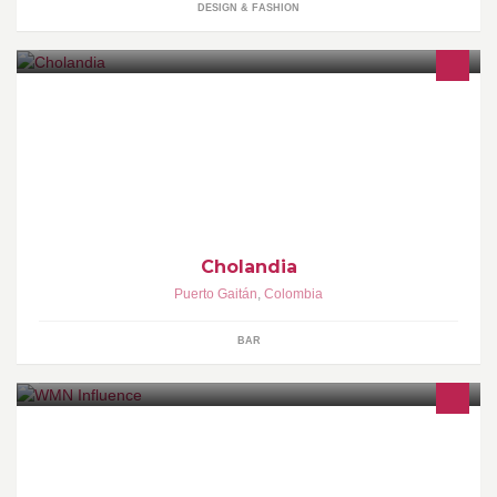
DESIGN & FASHION
Cholandia
Puerto Gaitán
,
Colombia
BAR
WMM prendas para mujeres reales, no perfectas.