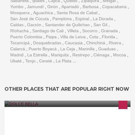
Sabaneta
Ipiales
Cajicá
Quibdó
Zipaquirá
Melgar
Yumbo
Jamundí
Girón
Apartadó
Barbosa
Copacabana
Mosquera
Aguachica
Santa Rosa de Cabal
San José de Cùcuta
Pamplona
Espinal
La Dorada
Caldas
Garzón
Santander de Quilichao
San Gil
Ríohacha
Santiago de Cali
Villeta
Socorro
Granada
Puerto Colombia
Paipa
Villa de Leiva
Cota
Florida
Tocancipá
Dosquebradas
Caucasia
Chinchiná
Rivera
Calarcá
Puerto Boyacá
La Ceja
Marinilla
Guaduas
Madrid
La Estrella
Mariquita
Restrepo
Ciénaga
Mocoa
Ubaté
Tenjo
Cereté
La Plata
OTHER PLACES THAT ARE POPULAR RIGHT NOW
DOLCE BELLA: Productos de maquillaje para ojos, labios,cuerpo
que harán resplandecer tu belleza, en amplia gama de colores,