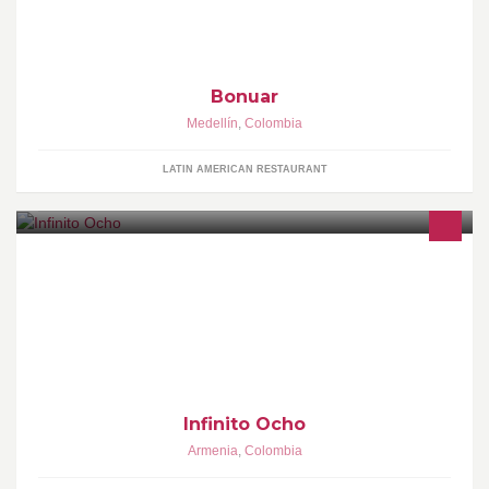
Bonuar
Medellín
,
Colombia
LATIN AMERICAN RESTAURANT
Infinito te trae diseños exclusivos en ropa y accesorios.
Infinito Ocho
Armenia
,
Colombia