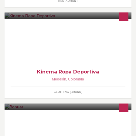
RESTAURANT
En KINEMA nos apasiona crear ropa para cualquier proposito
fitness inspiradas siempre en el energizante espiritu latino. tel
574+3163707
Kinema Ropa Deportiva
Medellín
,
Colombia
CLOTHING (BRAND)
Una propuesta alrededor de la cultura negra, su música y su
gastronomía.