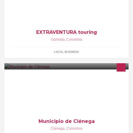
EXTRAVENTURA touring
Gámbita
,
Colombia
LOCAL BUSINESS
Ciénega, 2do. Puesto en el concurso "Los Pueblos Mas Lindos
de Boyacá".
Municipio de Ciénega
Ciénega
,
Colombia