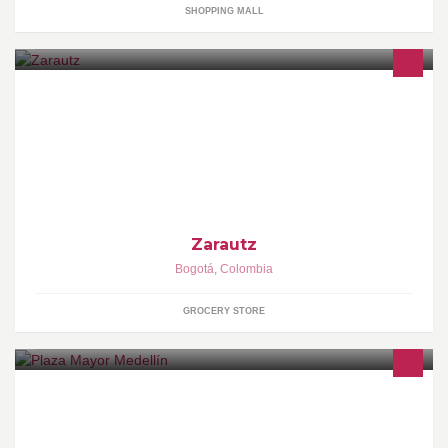
SHOPPING MALL
Organizacion de eventos privados y corporativos. Servicio de
catering. Chef a domicilio. Elaboraciòn de pasabocas frios y
calientes. Banquetes.
Zarautz
Bogotá
,
Colombia
GROCERY STORE
Plaza Mayor Medellín es el sitio perfecto para la realización de
cualquier tipo de evento. Punto referente de la ciudad de
Medellín.