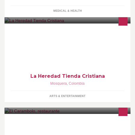
MEDICAL & HEALTH
«Somos sembradores de Su Palabra a través de la distribución
de productos cristianos». Artículos: Biblias, Libros, Detalles,
Música, Películas. Servicios: Asesoría y Refuerzo Escolar y
Universitario. Envío nacional. Domicilio gratuito en Mosquera y
Funza
La Heredad Tienda Cristiana
Mosquera
,
Colombia
ARTS & ENTERTAINMENT
LES ESPERAMOS EN MARZO. Vamos a correr para tenerlo todo
preparado