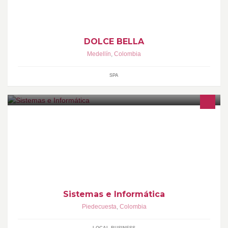
texturas y acabados.
DOLCE BELLA
Medellín
,
Colombia
SPA
Mantenimiento correctivo de computadoras, Asesorías en
lenguajes de programación, Ofrecemos clases personalizadas en
ofimática : office e Internet etc.
Sistemas e Informática
Piedecuesta
,
Colombia