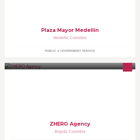
Plaza Mayor Medellín
Medellín
,
Colombia
PUBLIC & GOVERNMENT SERVICE
Agencia de Marketing Digital especializada en SEO, SEM y SMM.
Nuestro ùnico objetivo: Hacer crecer su empresa.
ZHERO Agency
Bogotá
,
Colombia