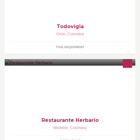
llantas; rotores, curvas, válvulas, Estrellas, dis
Todovigia
Girón
,
Colombia
TOOLS/EQUIPMENT
Herbario es un restaurante ubicado en una antigua bodega.
Sabores con acentos en hierbas y especias. Restaurante y
Servicio de Catering.
Restaurante Herbario
Medellín
,
Colombia