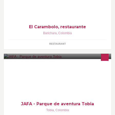
El Carambolo, restaurante
Barichara
,
Colombia
RESTAURANT
Aventura JAFA, canopy - rafting - canotaje - paint ball - camping -
tobia sky - Piscina - Torrentismo - caminatas
JAFA - Parque de aventura Tobia
Tobia
,
Colombia