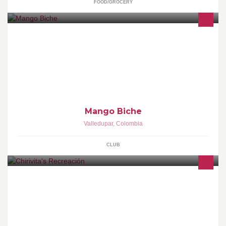
FOOD/GROCERY
Mango BicheBB Pin: 7FF27231 WhatsApp: 3008110584 Twitter:
@mangobichevpar
Mango Biche
Valledupar
,
Colombia
CLUB
Te ofrecemos los mejores paquetes recreativos para tus eventos,
recuerda visitarnos en @Chirivita'sRecreación, Instagram:
chirivitasrecreacion.