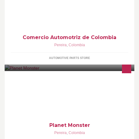
Comercio Automotriz de Colombia
Pereira
,
Colombia
AUTOMOTIVE PARTS STORE
Muñecos Voodoo Hechos a mano, inspirados en varias cosas de
la cotidianidad y sobre todo dirigido a todo el público en general.
Planet Monster
Pereira
,
Colombia