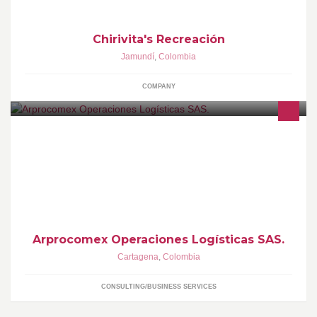
Chirivita's Recreación
Jamundí
,
Colombia
COMPANY
ARPROCOMEX OPERACIONES LOGÍSTICAS S.A.S., es una
empresa de servicios de asesorías y consultoría en LOGÍSTICA,
COMERCIO EXTERIOR Y NEGOCIOS INT'NALES.
Arprocomex Operaciones Logísticas SAS.
Cartagena
,
Colombia
CONSULTING/BUSINESS SERVICES