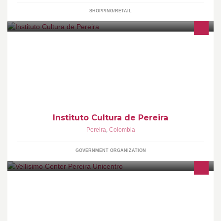
SHOPPING/RETAIL
El Instituto Municipal de Cultura y Fomento al Turismo es una
institución descentralizada de la Alcaldía de Pereira.
Instituto Cultura de Pereira
Pereira
,
Colombia
GOVERNMENT ORGANIZATION
Centro de Belleza Integral, con amplia variedad de tratamientos
faciales y corporales, realizados con tecnología de vanguardia y
protocolos europeos.