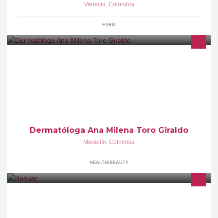
Venecia
,
Colombia
FARM
Dermatóloga y docente de la UPB que brinda asesoría integral
sobre el cuidado y mantenimiento de la salud y belleza de la piel.
Tratamientos especializados
Dermatóloga Ana Milena Toro Giraldo
Medellín
,
Colombia
HEALTH/BEAUTY
Una propuesta alrededor de la cultura negra, su música y su