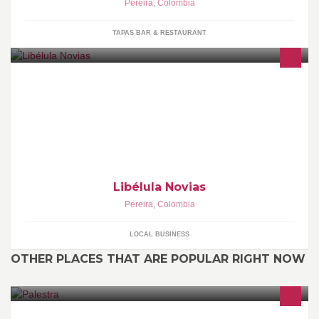
Pereira
,
Colombia
TAPAS BAR & RESTAURANT
mas de 10 años diseñando tarjetas y souvenisrs con alto
contenido emocional y tematico
Libélula Novias
Pereira
,
Colombia
LOCAL BUSINESS
OTHER PLACES THAT ARE POPULAR RIGHT NOW