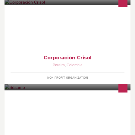
Transformaciones con AMOR, acompañamiento integral
comunidad de Las Colonias
Corporación Crisol
Pereira
,
Colombia
NON-PROFIT ORGANIZATION
El verdadero sabor de una tradición Árabe