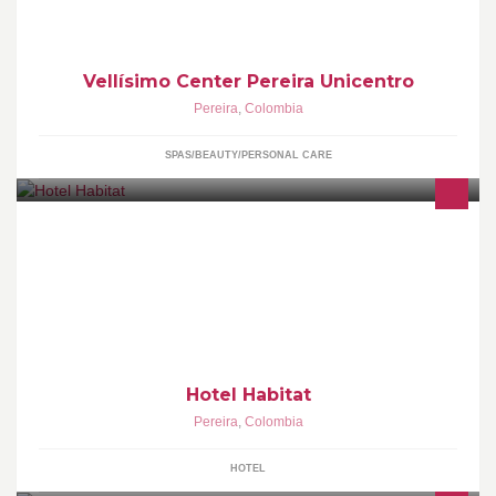
Vellísimo Center Pereira Unicentro
Pereira
,
Colombia
SPAS/BEAUTY/PERSONAL CARE
Habitat - Hotel Ejecutivo www.habitat-hotel.com
www.habitathotel.com.co
Hotel Habitat
Pereira
,
Colombia
HOTEL