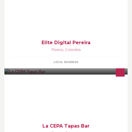
Corporativa
Elite Digital Pereira
Pereira
,
Colombia
LOCAL BUSINESS
La Cepa Tapas Bar es un establecimiento de comida tradicional
española ubicado en el sector de Pinares en la ciudad de
Pereira, Colombia. @lacepa
La CEPA Tapas Bar