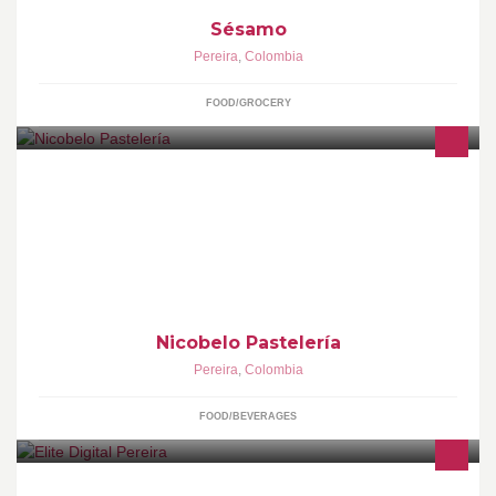
Sésamo
Pereira
,
Colombia
FOOD/GROCERY
Pastelería de alta calidad, especialidad en HOJALDRE.
Productos de excelente sabor y presentación, para los paladares
más exigentes.
Nicobelo Pastelería
Pereira
,
Colombia
FOOD/BEVERAGES
Impresión Digital, Diseño Gráfico, Material Publicitario e Identidad