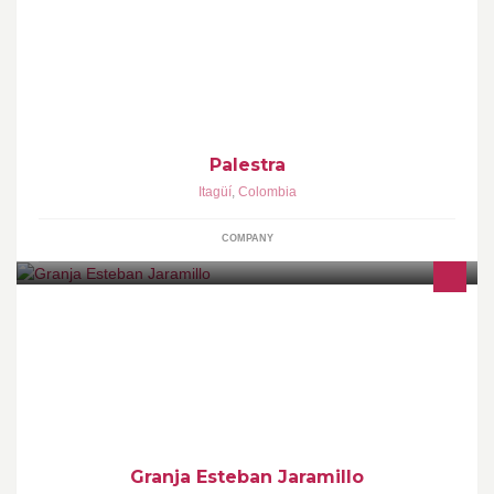
Fabricamos y comercializamos conjuntos deportivos para
Mujeres que buscan a través del ejercicio mantener un espíritu
joven y una apariencia atractiva.
Palestra
Itagüí
,
Colombia
COMPANY
Fundación educativa Del Café.- FUNDECAFE / centro de
reuniones y capacitaciones.
Granja Esteban Jaramillo