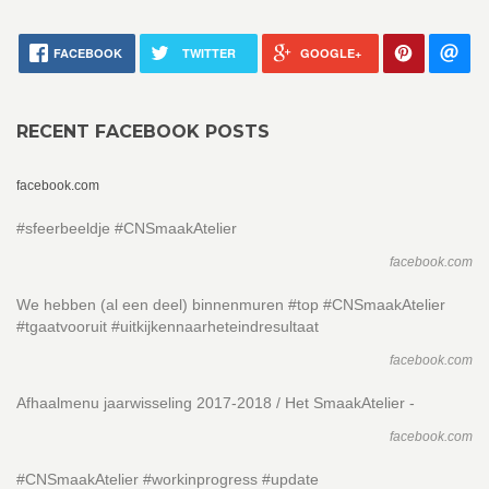
FACEBOOK
TWITTER
GOOGLE+
RECENT FACEBOOK POSTS
facebook.com
#sfeerbeeldje #CNSmaakAtelier
facebook.com
We hebben (al een deel) binnenmuren #top #CNSmaakAtelier
#tgaatvooruit #uitkijkennaarheteindresultaat
facebook.com
Afhaalmenu jaarwisseling 2017-2018 / Het SmaakAtelier -
facebook.com
#CNSmaakAtelier #workinprogress #update