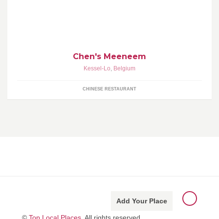
Als je van chinees eten houdt, moet je zeker naar Chen's
Meeneem komen. We hebben de lekkerste loempia's,
kippeblokjes,..etc die je ooit zal proeven!
Chen's Meeneem
Kessel-Lo
,
Belgium
CHINESE RESTAURANT
Add Your Place
©
Top Local Places
, All rights reserved