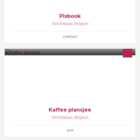
Pixbook
Sint-Niklaas
,
Belgium
COMPANY
Het meest gezellige café in het noordelijk halfrond, gelegen naast
restaurant Het Laatste Avondmaal! met rokersterras! Open van
donderdag tot zondag!
Kaffee plansjee
Sint-Niklaas
,
Belgium
BAR