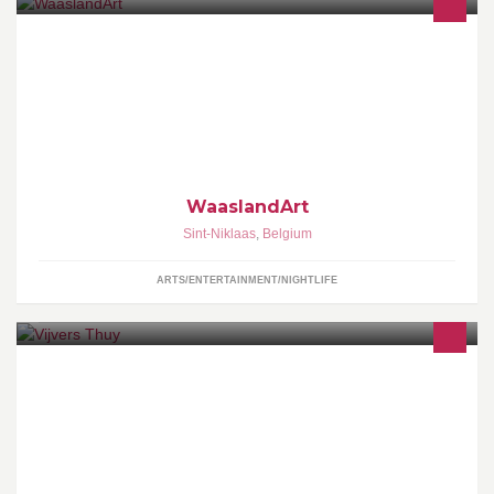
WaaslandArt is een website van 2 kunstliefhebbers die online
kunstwerken van gerenomeerde (cobra)kunstenaars aanbieden
aan een betaalbare prijs!
WaaslandArt
Sint-Niklaas
,
Belgium
ARTS/ENTERTAINMENT/NIGHTLIFE
Vijvers Thuy is gespecialiseerd in het ontwerpen, aanleggen en
renoveren van vijvers. Ook vijver/tuin totaalprojecten behoren tot
de mogelijkheden.