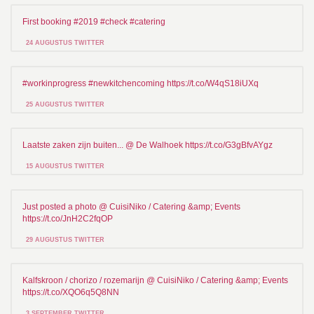
First booking #2019 #check #catering
24 AUGUSTUS TWITTER
#workinprogress #newkitchencoming https://t.co/W4qS18iUXq
25 AUGUSTUS TWITTER
Laatste zaken zijn buiten... @ De Walhoek https://t.co/G3gBfvAYgz
15 AUGUSTUS TWITTER
Just posted a photo @ CuisiNiko / Catering &amp; Events
https://t.co/JnH2C2fqOP
29 AUGUSTUS TWITTER
Kalfskroon / chorizo / rozemarijn @ CuisiNiko / Catering &amp; Events
https://t.co/XQO6q5Q8NN
3 SEPTEMBER TWITTER