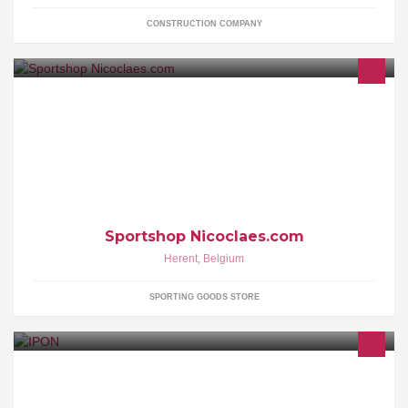
CONSTRUCTION COMPANY
Verkoop vansportmateriaal, badminton en inrichten sportstages.
Specialist bedrukkingen textiel en besnaringen van rackets
badminton, tennis, squash.
Sportshop Nicoclaes.com
Herent
,
Belgium
SPORTING GOODS STORE