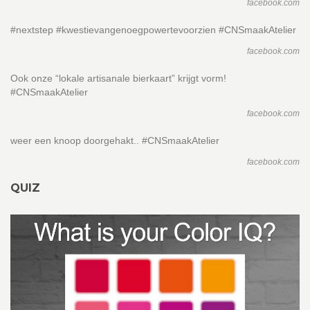
facebook.com
#nextstep #kwestievangenoegpowertevoorzien #CNSmaakAtelier
facebook.com
Ook onze “lokale artisanale bierkaart” krijgt vorm!
#CNSmaakAtelier
facebook.com
weer een knoop doorgehakt.. #CNSmaakAtelier
facebook.com
QUIZ