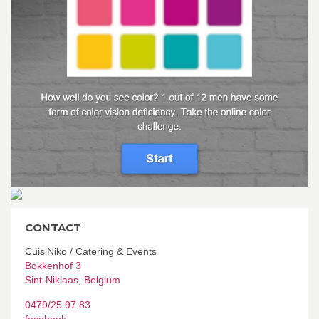
CONTACT
CuisiNiko / Catering & Events
Bokkenhof 3
Sint-Niklaas
,
Belgium
0479/25.97.83
facebook