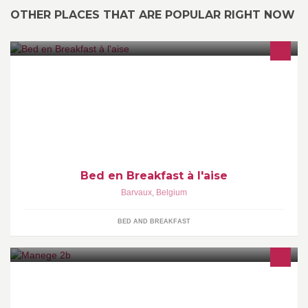
OTHER PLACES THAT ARE POPULAR RIGHT NOW
ART B&B à l'AISE, unieke B&B in Barvaux, de Ardennen, vlakbij
Durbuy en vlakbij 2 mooie golfclubs. Er gaan regelmatig
workshops door en tentoonstellingen.
Bed en Breakfast à l'aise
Barvaux
,
Belgium
BED AND BREAKFAST