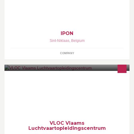
Ipon nv is een projectontwikkelaar met hoofdzetel in Sint-Niklaas,
die actief is over heel Vlaanderen. Neem zeker ook een kijkje op
onze website!
IPON
Sint-Niklaas
,
Belgium
COMPANY
Uw partner in luchtvaart gerelateerde opleidingen en
aanverwante diensten
VLOC Vlaams
Luchtvaartopleidingscentrum