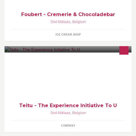
Foubert - Cremerie & Chocoladebar
Sint-Niklaas
,
Belgium
ICE CREAM SHOP
Experience staat voor ervaring en beleving in onze relatie en
professionele aanpak naar onze klanten, specialisten en
kandidaten.
Teitu - The Experience Initiative To U
Sint-Niklaas
,
Belgium
COMPANY