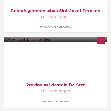
Geloofsgemeenschap Sint-Jozef Tereken
Sint-Niklaas
,
Belgium
RELIGIOUS ORGANIZATION
Op dit vijfsterrendomein kan u het hele jaar door genieten van
zon,strand en water. De Ster is tevens een oase van rust voor
wandelaars en sportievelingen.
Provinciaal domein De Ster
Sint-Niklaas
,
Belgium
RECREATION CENTER