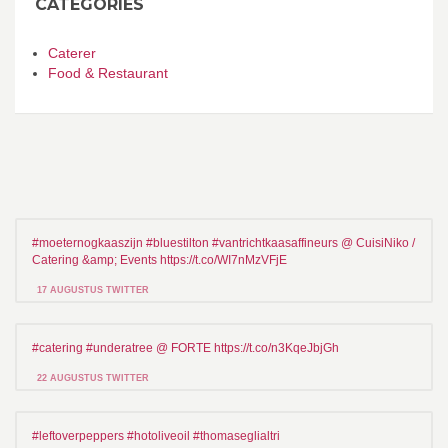
CATEGORIES
Caterer
Food & Restaurant
#moeternogkaaszijn #bluestilton #vantrichtkaasaffineurs @ CuisiNiko /
Catering &amp; Events https://t.co/WI7nMzVFjE
17 AUGUSTUS TWITTER
#catering #underatree @ FORTE https://t.co/n3KqeJbjGh
22 AUGUSTUS TWITTER
#leftoverpeppers #hotoliveoil #thomaseglialtri