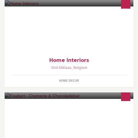
INTERIOR & LIFESTYLE
Home Interiors
Sint-Niklaas
,
Belgium
HOME DECOR
7 op 7 open tot 23u, ook op zon- en feestdagen. 25/12 en 01/01
gesloten.