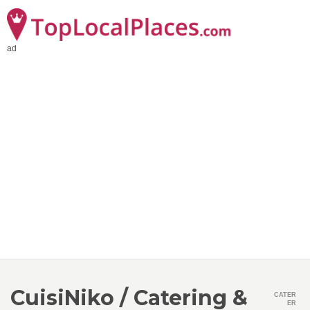
ad
CuisiNiko / Catering &
CATER
ER