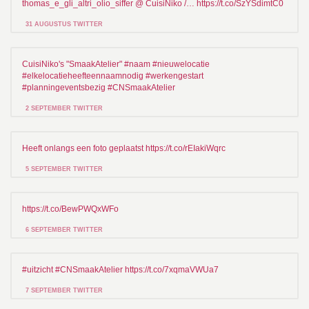
thomas_e_gli_altri_olio_siffer @ CuisiNiko /… https://t.co/SzYSdimtC0
31 AUGUSTUS TWITTER
CuisiNiko's "SmaakAtelier" #naam #nieuwelocatie
#elkelocatieheefteennaamnodig #werkengestart
#planningeventsbezig #CNSmaakAtelier
2 SEPTEMBER TWITTER
Heeft onlangs een foto geplaatst https://t.co/rEIakiWqrc
5 SEPTEMBER TWITTER
https://t.co/BewPWQxWFo
6 SEPTEMBER TWITTER
#uitzicht #CNSmaakAtelier https://t.co/7xqmaVWUa7
7 SEPTEMBER TWITTER