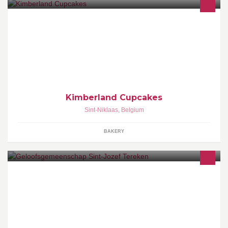
Kimberland Cupcakes instantly makes your life happier ♥ Bestel
nu gepersonaliseerde cupcakes, cakes, cake pops en cookies to
cheer up your party!
Kimberland Cupcakes
Sint-Niklaas
,
Belgium
BAKERY
Om af en toe wat inspiratie te vinden en op weg te gaan met
andere reizigers...