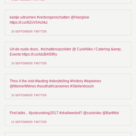
kastje uitruimen #verborgenschatten @Hairglow
https://t.co/9ZvV5Achkz
10 SEPTEMBER TWITTER
Uit de oude doos.. #schattenopzolder @ CuisiNiko / Catering &amp;
Events https://t.co/idzB4f3IRy
10 SEPTEMBER TWITTER
Thnx 4 the visit #tasting #storytelling #history #topwines
@MeinertWines #southafricanwines #Stellenbosch
15 SEPTEMBER TWITTER
First talks... #justcooking2017 #shallwedoit? @cuisiniko @BartMot
21 SEPTEMBER TWITTER