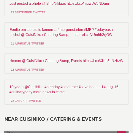
Just posted a photo @ Sint-Niklaas https://t.co/muwLWbNDqm
25 SEPTEMBER TWITTER
Eentje om tot rust te komen ... #morgenstarten #MEP #bdaybash
#schol @ CuisiNiko / Catering &amp;… https://t.co/yUmhh2rjOW
11 AUGUSTUS TWITTER
Hmmm @ CuisiNiko / Catering &amp; Events https://t.co/XKm5bNzhzW
12 AUGUSTUS TWITTER
10 years @CuisiNiko #birthday #celebrate #savethedate 14 aug '16!!
#culinaryparty more news to come
22 JANUARI TWITTER
NEAR CUISINIKO / CATERING & EVENTS