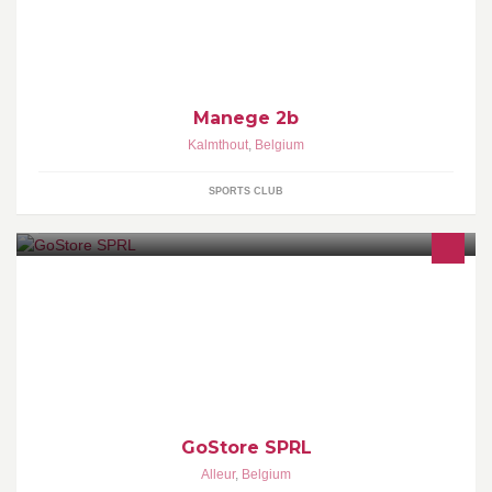
Manege2b De plaats waar kinderen kind kunnen zijn Wij geven
les aan beginnende ruiters en gevonden Privéles & groepslessen
voor kinderen en volwassen
Manege 2b
Kalmthout
,
Belgium
SPORTS CLUB
Fourniture et pose de Pergolas et protections solaires sur mesure.
Parachèvement intérieur, revêtement de sols, murs et plafonds
GoStore SPRL
Alleur
,
Belgium