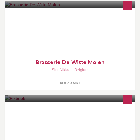
Brasserie met een uitgebreide menukaart en heerlijke
weekendsuggesties! Rustig zonneterras dat plaats biedt aan 48
personen. Ruime parking.
Brasserie De Witte Molen
Sint-Niklaas
,
Belgium
RESTAURANT
Uw mooiste digitale foto's in een prachtig gedrukt fotoalbum.
Download onze gratis software en geniet van 20% korting op uw
eerste bestelling!