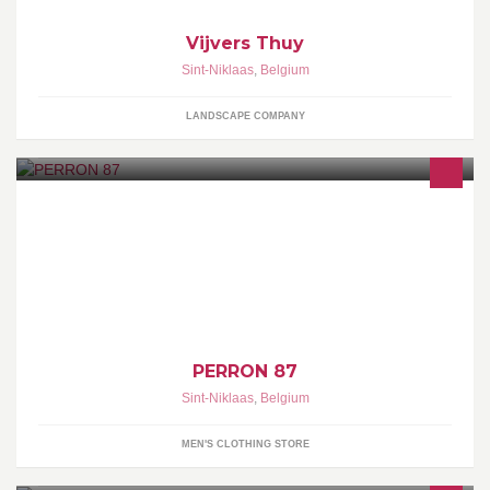
Vijvers Thuy
Sint-Niklaas
,
Belgium
LANDSCAPE COMPANY
PERRON 87 is een concept store in de Stationsstraat 87 te Sint-
Niklaas van Carl Timmermans en Sabine Bauwens.
PERRON 87
Sint-Niklaas
,
Belgium
MEN'S CLOTHING STORE