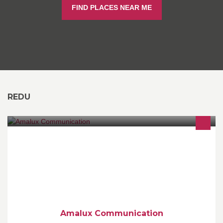
FIND PLACES NEAR ME
REDU
Ama pour Antoine Mahin, Lux pour Province de Luxembourg et
Grand-Duché ! Diplômé en 2016 de l'IHECS, je me lance comme
Chargé de Communication Freelance.
Amalux Communication