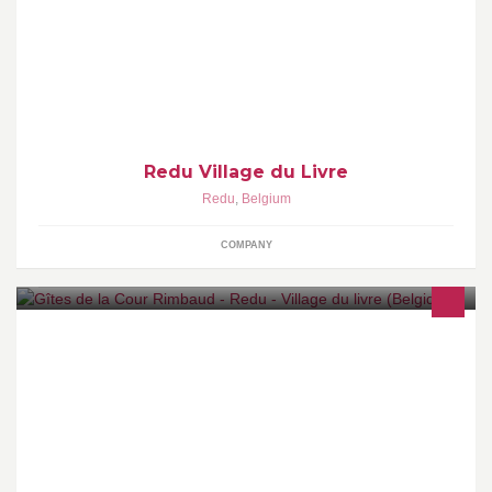
Envie de bouquiner, de vous restaurer, de vous loger, de vous
divertir et de découvrir nos artisans en plein cœur des Ardennes ?
Visitez REDU ! www.redu-villagedulivre.be
Redu Village du Livre
Redu
,
Belgium
COMPANY
Ferme de 210 ans d'age, transformée en gîte d'exception. 550 m2,
magnifique jardin de 2500 m2. Idéal pour un bon moment en
famille (15 pers. Max)