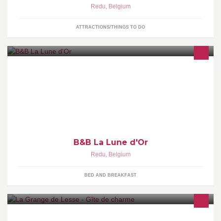
Redu
,
Belgium
ATTRACTIONS/THINGS TO DO
La Lune d'Or een mooie B&B. Hier kun je echt genieten,
ontspannen en tot rust komen. Nabij het schilderachtige dorp
Redu in de échte Ardennen.
B&B La Lune d'Or
Redu
,
Belgium
BED AND BREAKFAST
La Grange de Lesse: Entre rivière et forêt, cette maison de