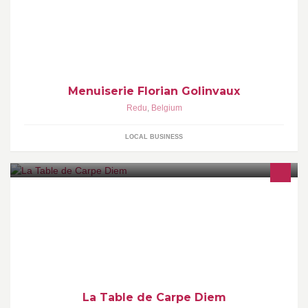
menuiserie: réalisation de terrasses, bardages, menuiseries
intérieures et extérieures, meubles, portes, châssis, escaliers, etc.
Menuiserie Florian Golinvaux
Redu
,
Belgium
LOCAL BUSINESS
Situé au cœur de Redu (Village du livre) notre table vous séduira
par la qualité des produits locaux. Tous nos plats sont réalisés
dans notre cuisine.
La Table de Carpe Diem