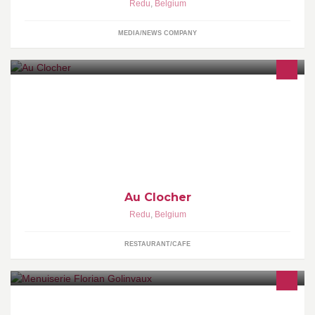
Redu
,
Belgium
MEDIA/NEWS COMPANY
Situé au coeur de l'Ardenne, Murielle et Olivier Lafontaine-
VanSteenberge vous accueillent chaleureusement dans leur
restaurant "Au Clocher".
Au Clocher
Redu
,
Belgium
RESTAURANT/CAFE
Menuisier indépendant depuis 2013. Pour tous vos travaux en