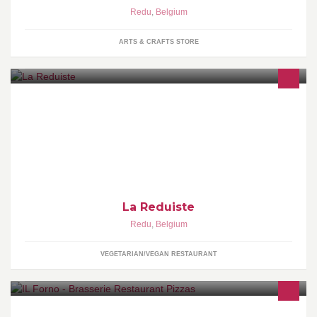
Redu
,
Belgium
ARTS & CRAFTS STORE
La Reduiste, een boekwinkel waar je koffie kunt drinken; waar je
kunt logeren; waar je een vegetarisch hapje kunt eten; in het hart
van de Ardennen
La Reduiste
Redu
,
Belgium
VEGETARIAN/VEGAN RESTAURANT
il Forno - Brasserie Restaurant Pizzas Fermé le mercredi et le