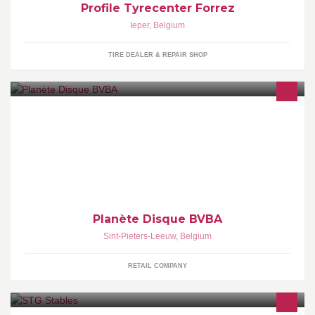
Profile Tyrecenter Forrez
Ieper
,
Belgium
TIRE DEALER & REPAIR SHOP
Planète Disque est un fournisseur d'accessoires pour disques
vinyles : ici les amateurs de vinyles trouvent tout ce dont ils ont
besoin pour la protection, l'emballage, l'entretien, le stockage et la
mise en valeur de leurs disques.
Planète Disque BVBA
Sint-Pieters-Leeuw
,
Belgium
RETAIL COMPANY