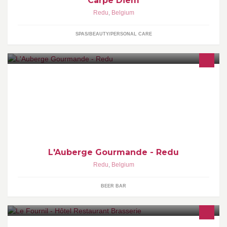
Carpe Diem
Redu
,
Belgium
SPAS/BEAUTY/PERSONAL CARE
Manu & Séverine vous accueillent au sein de Redu, Village du
livre. Venez déguster nos spécialités régionales ou goûter nos
bières trappistes et/ou locales.
L'Auberge Gourmande - Redu
Redu
,
Belgium
BEER BAR