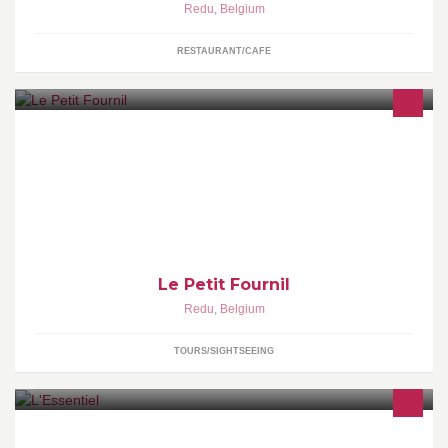
Redu
,
Belgium
RESTAURANT/CAFE
Een romantisch verblijf voor twee in de Ardennen. Een voormalig
authentiek gerestaureerd bakhuisje in de prachtige streek rond
het boekendorp Redu.
Le Petit Fournil
Redu
,
Belgium
TOURS/SIGHTSEEING
Magasin 100% Passion : - Produits biologiques - Produits locaux -