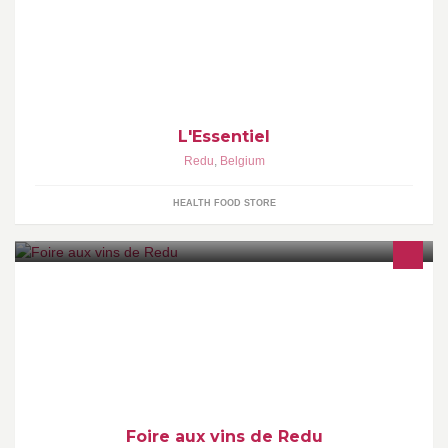
Spécialités régionales - Artisanat - Et bien plus encore...
L'Essentiel
Redu
,
Belgium
HEALTH FOOD STORE
Seconde édition de la foire aux vins de Redu.
Foire aux vins de Redu