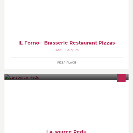
jeudi, sauf jours fériés. Fermé uniquement le jeudi durant les
vacances scolaires
IL Forno - Brasserie Restaurant Pizzas
Redu
,
Belgium
PIZZA PLACE
La-source Redu