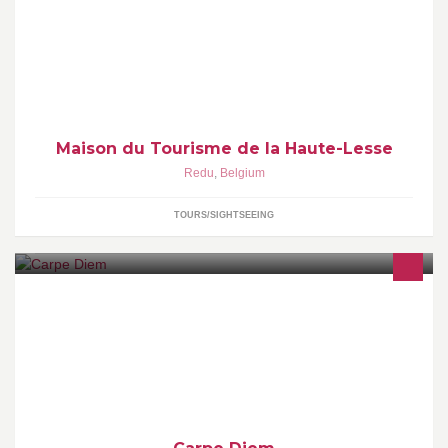
Bienvenue sur la page de la Maison du Tourisme du Pays de la
Haute-Lesse.
Maison du Tourisme de la Haute-Lesse
Redu
,
Belgium
TOURS/SIGHTSEEING
Situé au cœur de la cité du livre à Redu, notre centre vous séduira
par son ambiance chaleureuse et ses équipements performants.