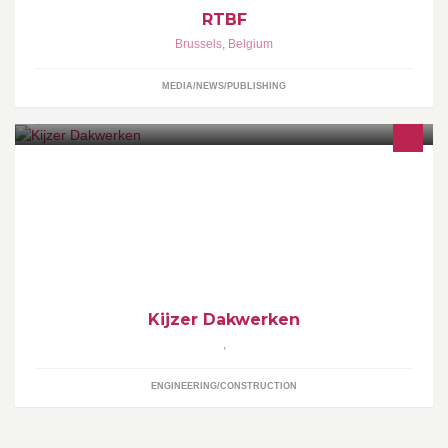
RTBF
Brussels
,
Belgium
MEDIA/NEWS/PUBLISHING
Met meer dan 30 jaar ervaring is Kijzer ijzersterk in dakwerken.
Kijzer Dakwerken
,
ENGINEERING/CONSTRUCTION