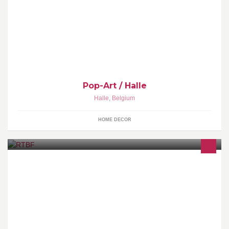
ALLES VOOR JE INTERIEUR / BINNEN EN BUITEN :
Zonnewering, gordijnen, overgordijnen , bioklimatologische
terrassen, zonneschermen, behangpapier.....
Pop-Art / Halle
Halle
,
Belgium
HOME DECOR
www.rtbf.be - Radio-Télévision belge de la Communauté
française