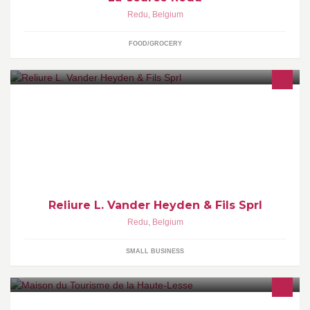
Redu
,
Belgium
FOOD/GROCERY
Société familiale de reliure et dorure artisanales et semi-
industrielles créée à Bruxelles en 1929 et transférée au Village du
Livre de Redu en 1996
Reliure L. Vander Heyden & Fils Sprl
Redu
,
Belgium
SMALL BUSINESS