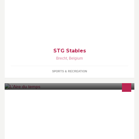
Alles voor paard en ruiter. Grote stallen, alle dagen goed
opgestrooid,2x hooi/dag, grote buitenpiste, binnenpiste, solarium,
weidegang,aangename sfeer,...
STG Stables
Brecht
,
Belgium
SPORTS & RECREATION
Décoration interieur