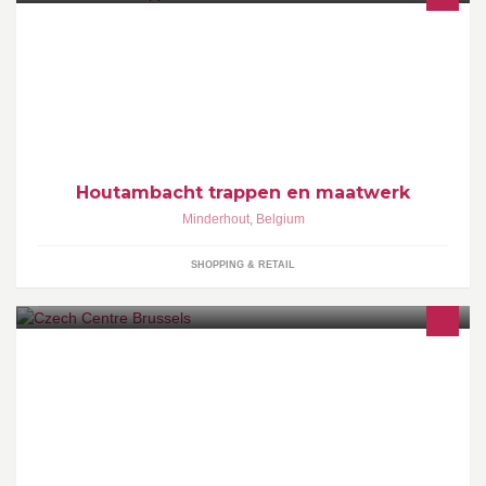
We maken hoofdzakelijk eiken trappen en tafels. Daarnaast
realiseren we divers maatwerk. Geopend op AFSPRAAK. Bij
voorkeur op zaterdag.
Houtambacht trappen en maatwerk
Minderhout
,
Belgium
SHOPPING & RETAIL
The Czech Centre Brussels is actively promoting the Czech
Republic by showcasing Czech culture in Belgium. We offer
collaboration in wide range of fields.