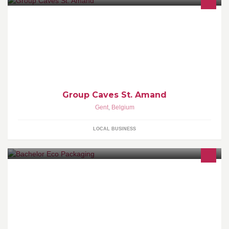
Group Caves St Amand Wine&Bubbles Wine Trade St Amand
Group Caves St. Amand
Gent
,
Belgium
LOCAL BUSINESS
Le Bachelor en éco-packaging est une nouvelle formation
pluridisciplinaire de 3 ans. Elle permet de maîtriser les différents
aspects de la conception des emballages dans le respect de
l'environnement. Unique en Belgique !