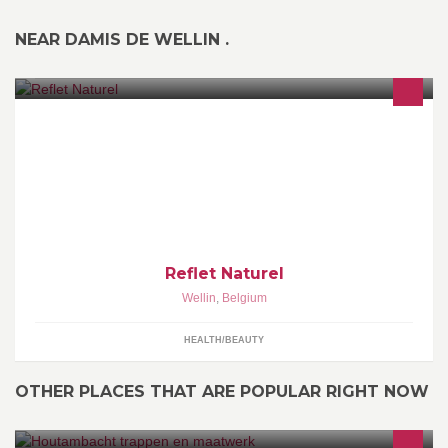
NEAR DAMIS DE WELLIN .
Institut de beauté réalisant les soins visage(PHYT´S), massage
relaxant, épilations, épilation au fil, maquillage, maquillage
permanent, faux ongles(PN)...
Reflet Naturel
Wellin
,
Belgium
HEALTH/BEAUTY
OTHER PLACES THAT ARE POPULAR RIGHT NOW