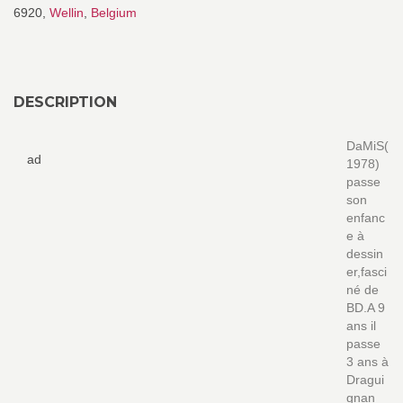
6920,
Wellin
,
Belgium
DESCRIPTION
DaMiS(
ad
1978)
passe
son
enfanc
e à
dessin
er,fasci
né de
BD.A 9
ans il
passe
3 ans à
Dragui
gnan