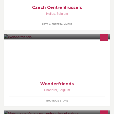
Czech Centre Brussels
Ixelles
,
Belgium
ARTS & ENTERTAINMENT
� The Wonder place to Shop � Eshop > www.wonderfriends.be
Instagram > wonderfriendsshop
Wonderfriends
Charleroi
,
Belgium
BOUTIQUE STORE