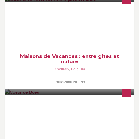
✿ Bienvenue en plein cœur de l’Ardenne…
Maisons de Vacances : entre gites et
nature
Xhoffraix
,
Belgium
TOURS/SIGHTSEEING
Grill Contemporain