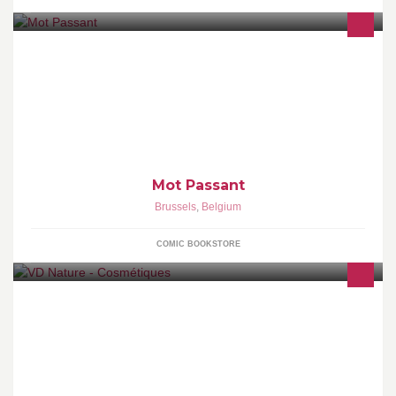
Cette page a but de partager avec la communauté les
événements organisés à la librairie "Mot Passant".
Mot Passant
Brussels
,
Belgium
COMIC BOOKSTORE
Distributrice / Coach Cosmétiques naturels et bio, produits de
bien-être nutritionnels (Aloe Vera), maquillage bio-minéral,
parfums de Grasse et bijoux.