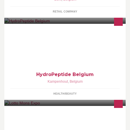
RETAIL COMPANY
Botox zonder prikken! Krachtige anti-aging huidverzorging op
basis van 60 verschillende peptiden.
HydroPeptide Belgium
Kampenhout
,
Belgium
HEALTH/BEAUTY
Le Lotto Mons Expo accueille des concerts, soirées, spectacles,