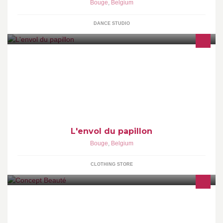
Bouge
,
Belgium
DANCE STUDIO
Vêtements . Création foulards. Bijoux accessoires . Instagram :
@lenvoldupapillon
L'envol du papillon
Bouge
,
Belgium
CLOTHING STORE
Concept beauté à Bouge est l’association d’un salon de coiffure
et d’un centre esthétique qui vous offre une multitude de services
de qualité.