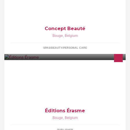
Concept Beauté
Bouge
,
Belgium
SPAS/BEAUTY/PERSONAL CARE
Depuis plus 70 ans, les Éditions Érasme publient des ouvrages
pédagogiques, du préscolaire à l’enseignement supérieur à
travers toute la francophonie.
Éditions Érasme
Bouge
,
Belgium