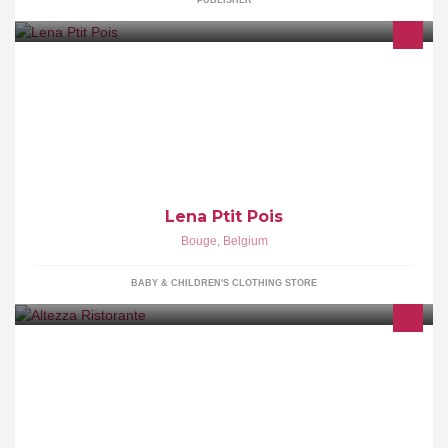
PUBLISHER
Boutique de prêt à porter Newborn, kids & woman Située à
Bouge, à quelques pas du centre de Namur www.lenaptitpois.be
Achats online
Lena Ptit Pois
Bouge
,
Belgium
BABY & CHILDREN'S CLOTHING STORE
Restaurant - Pizzeria "Altezza" vous propose de venir déguster
nos pizzas cuites au feu de bois, nos pâtes fraiches, nos viandes
et poissons frais.