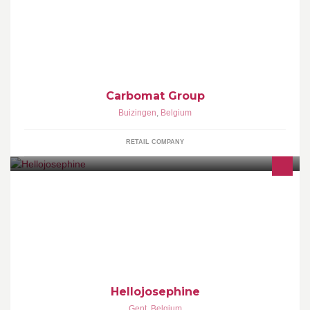
Carbomat group is een toonaangevend bedrijf/groothandel van
elektrisch materiaal en verlichting. Ze is ook actief in de sector van
hernieuwbare energie en verdeelt pv-, thermische panelen,
zonneboilers, omvormers en montagesystemen aan installateurs
Carbomat Group
Buizingen
,
Belgium
RETAIL COMPANY
Webwinkel Hellojosephine.be
Hellojosephine
Gent
,
Belgium