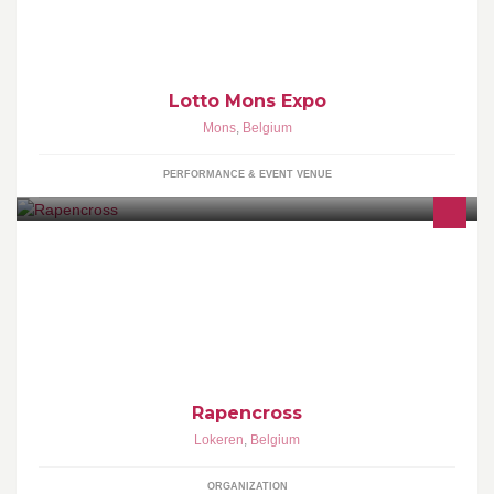
salons, foires commerciales, conventions, expositions, des
manifestations sportives et culturelles au sens large ainsi que des
événements d’entreprise.
Lotto Mons Expo
Mons
,
Belgium
PERFORMANCE & EVENT VENUE
Cyclocross is topsport. En bij topsport hoort een toplocatie. Als
middelgrote stad kon Lokeren dan ook niet achterblijven op de
nationale veldritkalender.
Rapencross
Lokeren
,
Belgium
ORGANIZATION