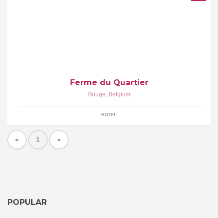
Restaurant et hôtel de charme à deux pas du centre de Namur
pour repas entre amis, fêtes de famille, mariages, réunions
d'affaires, séminaires résidentiels
Ferme du Quartier
Bouge
,
Belgium
HOTEL
«
1
»
POPULAR