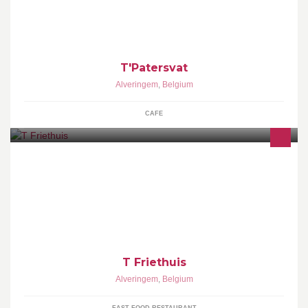
T'Patersvat
Alveringem
,
Belgium
CAFE
Frituur te Alveringem! - verse frietjes - hamburgers op de plaat -
ruime keuze aan snacks
T Friethuis
Alveringem
,
Belgium