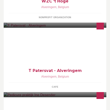
WZC 't Hoge
Alveringem
,
Belgium
NONPROFIT ORGANIZATION
Gezellig met prachtig terras achteraan. aan de kerk van
Alveringem en stopplaats voor de vele fietsroutes in de
buurt.Creatieve broodjes,verfijnde snacks
T Patersvat - Alveringem
Alveringem
,
Belgium
CAFE
Medisch pedicure - voetverzorging