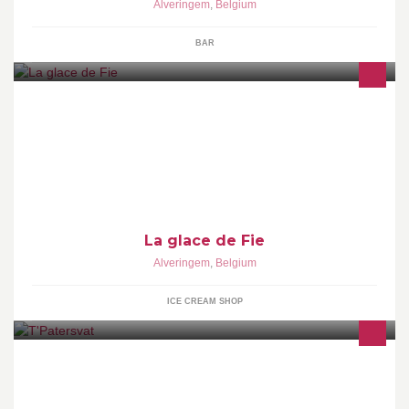
Alveringem
,
Belgium
BAR
IJs van de hoeve
La glace de Fie
Alveringem
,
Belgium
ICE CREAM SHOP
Zondag gesloten, alle andere dagen open vanaf 6.00h