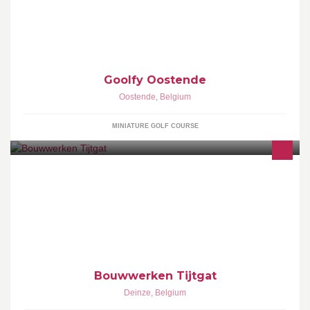
Mini-golf Indoor Fluo (black-lights) Open elke dag op vakantie!
Ouvert tous les jours pendant les congés et vacances scolaires!
Goolfy Oostende
Oostende
,
Belgium
MINIATURE GOLF COURSE
Bouwwerken Tijtgat is actief in zowel de realisatie van
totaalprojecten, nieuwbouw als renovatie in de regio Oost- &
West-Vlaanderen. ☏ 0497/87.08.31
Bouwwerken Tijtgat
Deinze
,
Belgium