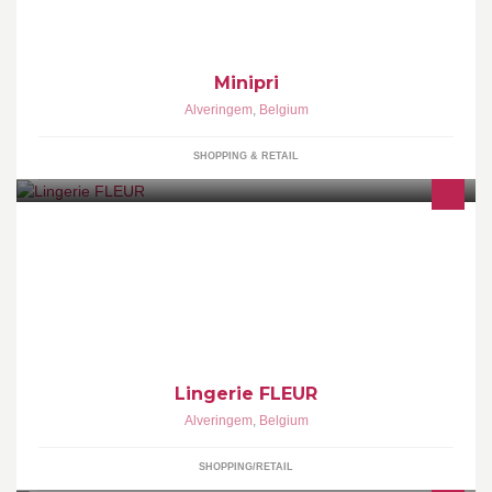
Minipri
Alveringem
,
Belgium
SHOPPING & RETAIL
Lingerie, ondergoed en nachtkledij voor dames, heren en
kinderen
Lingerie FLEUR
Alveringem
,
Belgium
SHOPPING/RETAIL