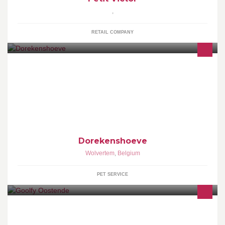
,
RETAIL COMPANY
* paardenpension in kuddeverband * aanleren paardentaal *
Grondwerk - rijlessen * Ponykampen * verjaardagsfeestjes met
pony's
Dorekenshoeve
Wolvertem
,
Belgium
PET SERVICE