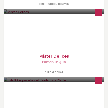
CONSTRUCTION COMPANY
De la grande pâtisserie fine pour régaler vos papilles! Au menu:
tartes, quiches, cup cakes, macarons, ... Venez découvrir des
saveurs authentiques!
Mister Délices
Brussels
,
Belgium
CUPCAKE SHOP
Fabricant belge de couleurs à l'huile et d'aquarelles pour les
artistes.