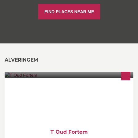
FIND PLACES NEAR ME
ALVERINGEM
Een gezellig praatcafé met een uitgebreid aanbod aan dranken.
Met achteraan een zonnig terras en een speeltuin voor de
kleinsten onder ons.
T Oud Fortem