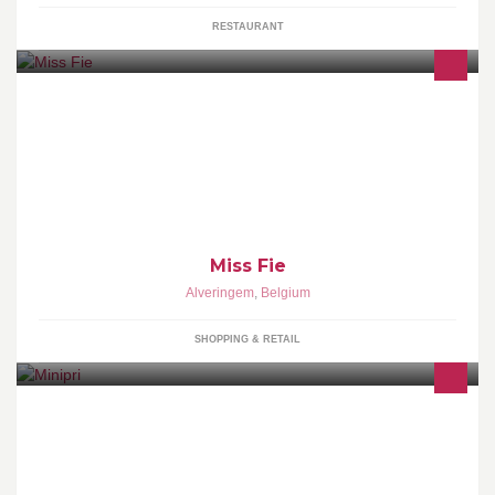
RESTAURANT
Hou jij ook van gezelligheid, fashion en accessoires? Aarzel niet
en prik een datum voor uw fashion party. Bel voor meer info:
0477/552212
Miss Fie
Alveringem
,
Belgium
SHOPPING & RETAIL
Minipri uw doehetzelver Vind er allerhande artikelen voor je huis:
bouwstoffen, belichting, deuren, ... gevuld met tal van technische
raadgevingen en tip