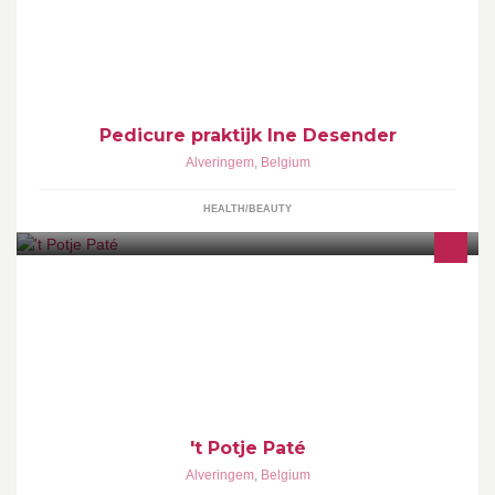
Pedicure praktijk Ine Desender
Alveringem
,
Belgium
HEALTH/BEAUTY
Paté & foie gras bereidingen potjesvlees-rillettes gastronomische
delicatessen, streekproducten, steaks-slaatjes- snacks -
zwezeriken- niertjes- magrets-...
't Potje Paté
Alveringem
,
Belgium