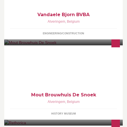
Vandaele Bjorn BVBA
Alveringem
,
Belgium
ENGINEERING/CONSTRUCTION
Wenst u meer informatie over het open-monument MOUT- &
BROUWHUIS DE SNOEK en/of wenst u dit vrijwilligersproject te
steunen door lid te worden
Mout Brouwhuis De Snoek
Alveringem
,
Belgium
HISTORY MUSEUM