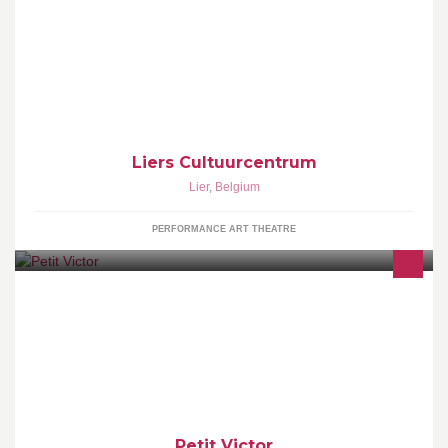
Het onthaal gaat open één uur voor de voorstelling.
Liers Cultuurcentrum
Lier
,
Belgium
PERFORMANCE ART THEATRE
De pagina voor hippe baby-/kinderschoenen, accessoires en
kraamgeschenken
Petit Victor