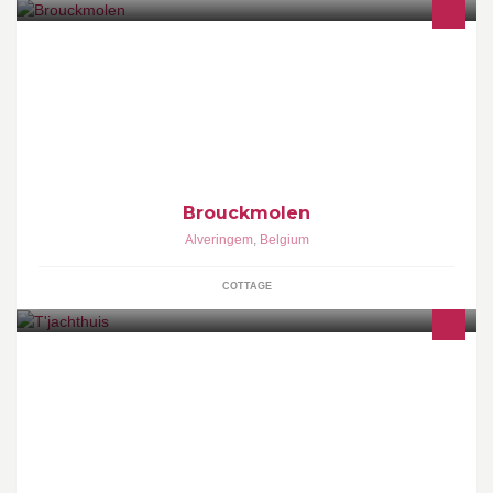
De Brouckmolen is een windmolen uit 1872 die nog regelmatig
draait en maalt. Door iedereen te bezoeken op afspraak en ook
het ideale vakantieadres! Een vakantiewoning voor 6 personen
voorzien van alle comfort. Marijn en Stefanie
Brouckmolen
Alveringem
,
Belgium
COTTAGE