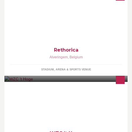
Bart Vanderstichele en Annabel Depoover baten vanaf de zomer
van 2017 (na verbouwingswerken) de cafetaria van de sportzaal
Rethorica uit! Meer info over officiële opening volgt.
Rethorica
Alveringem
,
Belgium
STADIUM, ARENA & SPORTS VENUE
Woon- en zorgcentrum te Alveringem, biedt plaats aan 69
bewoners, en 3 kortverblijven Tel: 058/59 10 00