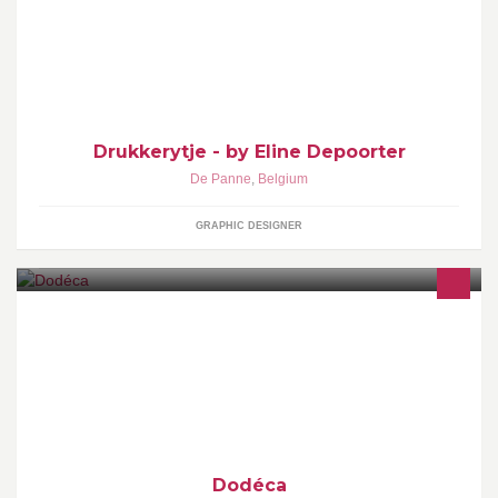
Drukkerytje - by Eline Depoorter
De Panne
,
Belgium
GRAPHIC DESIGNER
De la conception graphique à l'impression, en passant par
l'impression textile, la publicité, Dodéca est là !
Dodéca