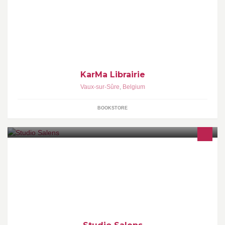
KarMa Librairie
Vaux-sur-Sûre
,
Belgium
BOOKSTORE
Studio Salens is een ontwerpbureau gespecialiseerd in grafische
vormgeving, corporate identity, web- en packaging design.