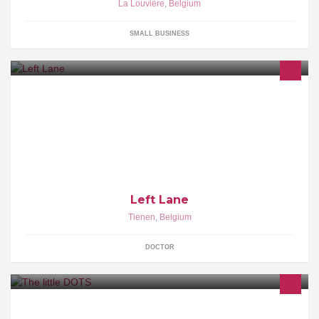
La Louvière
,
Belgium
SMALL BUSINESS
Left Lane maakt inspirerende, eigentijdse en innoverende
ontwerpen voor bedrijven uit alle sectoren.
Left Lane
Tienen
,
Belgium
DOCTOR
• Grafisch ontwerp voor particulieren en bedrijven • Freelance