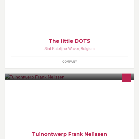
Grafisch vormgever
The little DOTS
Sint-Katelijne-Waver
,
Belgium
COMPANY
Tuinontwerp, Tuinaanleg, Plantenverkoop en Schaduwzeilen.
Tuinontwerp Frank Nelissen