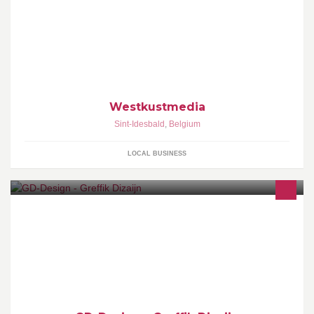
Communicatiebureau met pit.
Westkustmedia
Sint-Idesbald
,
Belgium
LOCAL BUSINESS
Grafisch Ontwerp - Websites - Reclame