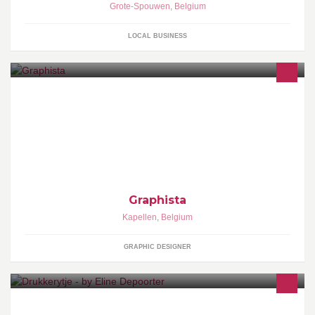
Grote-Spouwen
,
Belgium
LOCAL BUSINESS
Graphista is een grafische studio waar je terecht kan voor zowel
online als print. Van brochures tot huisstijlen en van online
advertentie tot websites.
Graphista
Kapellen
,
Belgium
GRAPHIC DESIGNER
ontwerp en drukwerk