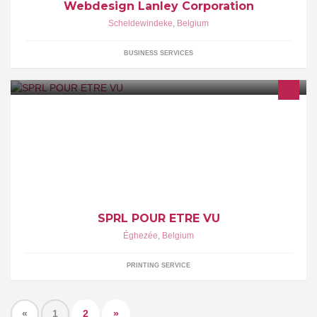
Webdesign Lanley Corporation
Scheldewindeke
,
Belgium
BUSINESS SERVICES
Spécialisée dans la signalétique et l'impression numérique,
Signaktion conçoit et réalise vos projets dans différents domaines
comme les adhésifs, les panneaux, le textile, les lettrages
autocollants, les calicots publicitaires, etc.
SPRL POUR ETRE VU
Éghezée
,
Belgium
PRINTING SERVICE
«
1
2
»