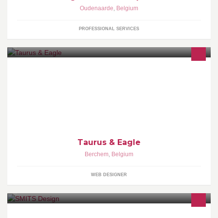
Oudenaarde
,
Belgium
PROFESSIONAL SERVICES
We ontwerpen straffe websites, apps en huisstijlen. Met oog voor
vorm, stijl en functionaliteit.
Taurus & Eagle
Berchem
,
Belgium
WEB DESIGNER
Email : Sickers moto - smitsdecals@gmail.com Lettrage