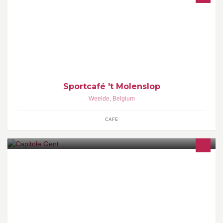
Centraal gelegen in Weelde aan het gemeentelijk zwembad en
sporthallen. Voor een hapje en drankje in een ongedwongen
sfeer.
Sportcafé 't Molenslop
Weelde
,
Belgium
CAFE
Capitole Gent is de historische cultuurtempel van Gent. Met een
brede programmatie kan elke cultuurliefhebber hier terecht!