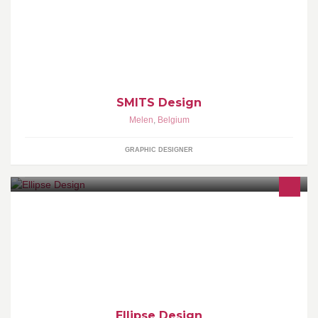
publicitaire - smits-design@hotmail.com
SMITS Design
Melen
,
Belgium
GRAPHIC DESIGNER
Agence de création de sites web et de projets graphiques.
Ellipse Design