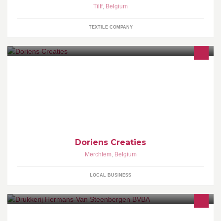
Tilff
,
Belgium
TEXTILE COMPANY
Laseren & graveren op verschillende materialen. Ontwerp naar
keuze! (Geboorte, design, allerlei,...)
Doriens Creaties
Merchtem
,
Belgium
LOCAL BUSINESS