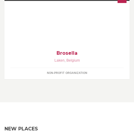
Gepassioneerd door ... FOLK & JAZZ ... notre passion !
Brosella
Laken
,
Belgium
NON-PROFIT ORGANIZATION
NEW PLACES