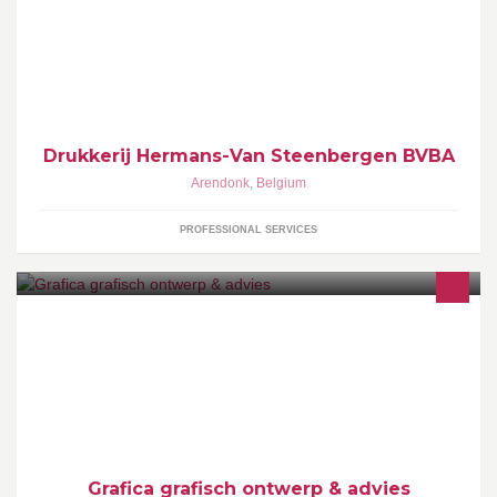
Drukkerij Hermans-Van Steenbergen BVBA
Arendonk
,
Belgium
PROFESSIONAL SERVICES
Grafica-buro verzorgt de grafische uitstraling van uw bedrijf met
oa. logo, huisstijl, concepten, creatieve campagnes, website,
belettering, ...
Grafica grafisch ontwerp & advies