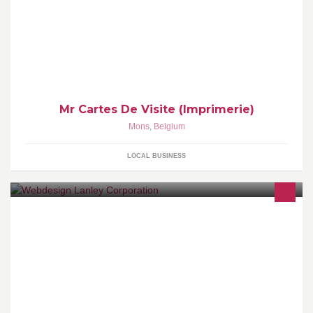
Mr Cartes De Visite (Imprimerie en ligne) 92, Rue de Nimy - 7000
Mons
Mr Cartes De Visite (Imprimerie)
Mons
,
Belgium
LOCAL BUSINESS
'You say it, we shape it' is de perfecte verwoording van wat wij
voor u kunnen betekenen. Wij vormen uw website/webshop in
volledige samenspraak.