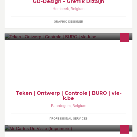
GD-Design - Greffik Dizaijn
Hombeek
,
Belgium
GRAPHIC DESIGNER
Van opmeting tot ontwerp, van opvolging tot controle. Vle-k kan U
helpen doorheen alle fasen het bouwproces.
Teken | Ontwerp | Controle | BURO | vle-
k.be
Baardegem
,
Belgium
PROFESSIONAL SERVICES