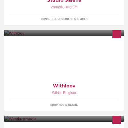
Studio Salens
Vremde
,
Belgium
CONSULTING/BUSINESS SERVICES
Webshop boordevol mooie postkaarten voor alle gelegenheden.
Withloov verzorgt ook gelegenheidsdrukwerk op maat!
Withloov
Wilrijk
,
Belgium
SHOPPING & RETAIL