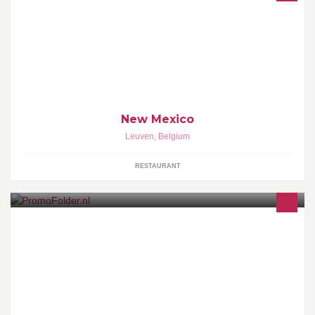
Margaritas, fajitas, buritos en quesadillas. Als het water je in de
mond komt bij deze lekkere Mexicaanse gerechten, breng ons
dan snel een bezoek.
New Mexico
Leuven
,
Belgium
RESTAURANT
De beste aanbiedingen en folders kan je nu bekijken op
www.promofolder.nl