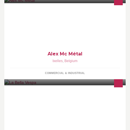
Métallerie, recyclage artistique, créations métalliques
Alex Mc Métal
Ixelles
,
Belgium
COMMERCIAL & INDUSTRIAL
Vespa verhuur vanaf €25,- Gent, Leiestreek,Vlaamse Ardennen of
op elke gewenste locatie. Bootverhuur op de Leie. Bedrijfsevents,
teambuilding, etc...