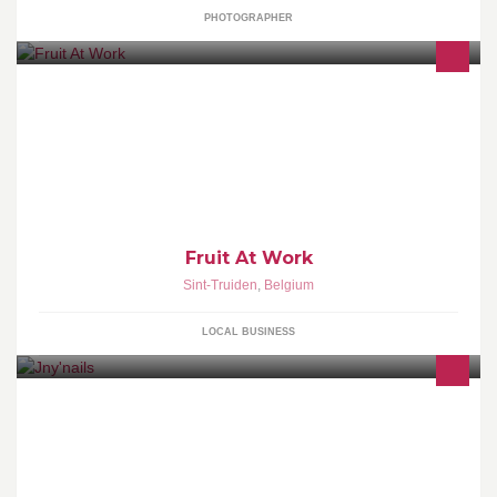
PHOTOGRAPHER
Vers fruit op kantoor geleverd!
Fruit At Work
Sint-Truiden
,
Belgium
LOCAL BUSINESS
Styliste ongulaire. Jennifer Bruno. tél:0493/74/53/21. Bierset.
(liège).