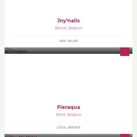
Jny'nails
Bierset
,
Belgium
NAIL SALON
Dans un cadre privé, Fleraqua vous propose des cours
d'aquabike, aquafitness, aquagym et de natation pour enfants et
pour adultes. Ces cours sont réservés à tout public.
Fleraqua
Mons
,
Belgium
LOCAL SERVICE