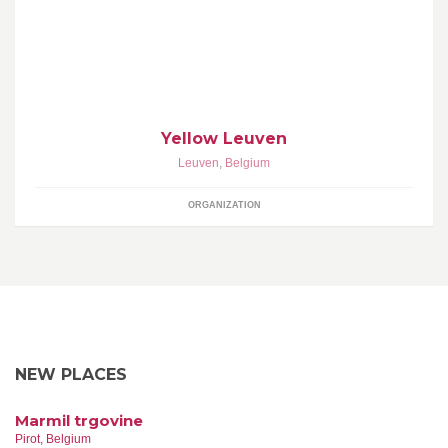
YELLOW laat kennismaken met Leuvense makers die je laten
zien dat het ook anders mag en bieden je producten aan met nèt
dat tikkeltje meer.
Yellow Leuven
Leuven
,
Belgium
ORGANIZATION
NEW PLACES
Marmil trgovine
Pirot, Belgium