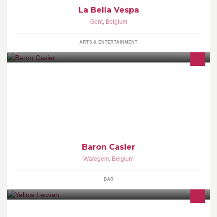
La Bella Vespa
Gent
,
Belgium
ARTS & ENTERTAINMENT
eigentijdse bar-bistro in het kasteel van Park Baron Casier te
Waregem
Baron Casier
Waregem
,
Belgium
BAR