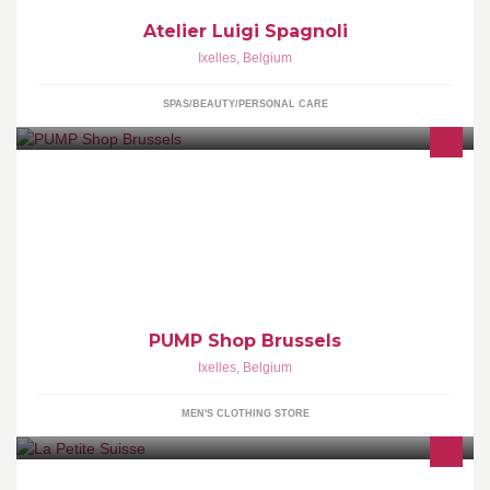
Atelier Luigi Spagnoli
Ixelles
,
Belgium
SPAS/BEAUTY/PERSONAL CARE
Sneakers Shop
PUMP Shop Brussels
Ixelles
,
Belgium
MEN'S CLOTHING STORE
Association du quartier du Cimetière d'Ixelles - Université - Petite