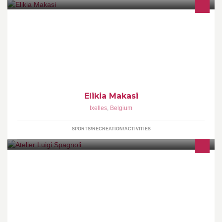
Elikia Makasi est une école de danse située à Ixelles. Hip Hop
Experimental, Danse Africaine, Girly, Dance Hall et autres pour
enfants, ados, adultes.
Elikia Makasi
Ixelles
,
Belgium
SPORTS/RECREATION/ACTIVITIES
mon atelier, mon salon... chaque client est mon invité et je le
reçois comme tel ... L écoute est mon mot d ordre! on parle/we
speak: FR-NDLS-ENG SPAN-IT