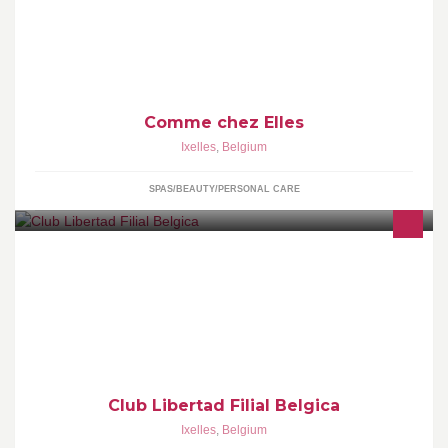
vernis semi-permanent.
Comme chez Elles
Ixelles
,
Belgium
SPAS/BEAUTY/PERSONAL CARE
DIFUSION DEL ARTE HECHA DANZA ; LA MARINERA BAILE
BANDERA DEL PERU
Club Libertad Filial Belgica
Ixelles
,
Belgium