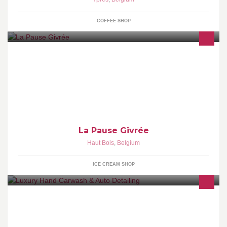
COFFEE SHOP
Venez découvrir nos crèmes glacées réalisées sur place avec des
bons produits de la ferme. A emporter ou a déguster sur place
dans le salon de dégustation ou sur la terrasse à vous de choisir!
Au plaisir
La Pause Givrée
Haut Bois
,
Belgium
ICE CREAM SHOP
Luxury Hand Carwash Hand Carwash / Polieren / Simoniseren /