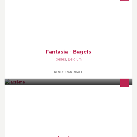
Fantasia - Bagels, petit déjeuner et brunch
Fantasia - Bagels
Ixelles
,
Belgium
RESTAURANT/CAFE
l a c r è m e . Reservoir's finest selection. Clothes-
Sneakers/Shoes-Access-design-plants-magazines-more...
Events/cocktails/Private shopping