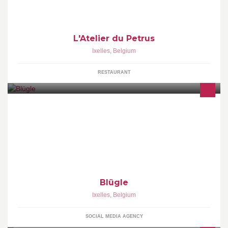
L'Atelier du Petrus
Ixelles
,
Belgium
RESTAURANT
Blügle - The first crowdvertising platform. Share and Earn!
Blügle
Ixelles
,
Belgium
SOCIAL MEDIA AGENCY