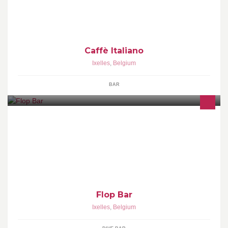
Caffè Italiano
Ixelles
,
Belgium
BAR
Happy hour 20h-21h sur coktails et alcools Wi-Fi - Jukebox -
Kicker - Fumoir - Anniversaires - Evenements de départ - ..
Flop Bar
Ixelles
,
Belgium