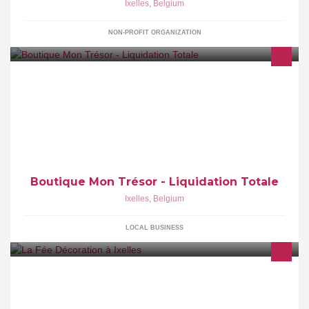
Ixelles
,
Belgium
NON-PROFIT ORGANIZATION
Après 12 ans, la boutique Mon Trésor fermera ses portes ce 27
Août. Afin de saliuer sa clientèle fidèle, le magasin propose des
réductions incontournables.
Boutique Mon Trésor - Liquidation Totale
Ixelles
,
Belgium
LOCAL BUSINESS
La fée décoration est votre boutique pour votre décoration
d'évènement