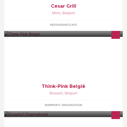
Cesar Grill
Mons
,
Belgium
RESTAURANT/CAFE
Nationale bewustmakingscampagne in de strijd tegen
borstkanker in België.
Think-Pink België
Brussels
,
Belgium
NONPROFIT ORGANIZATION