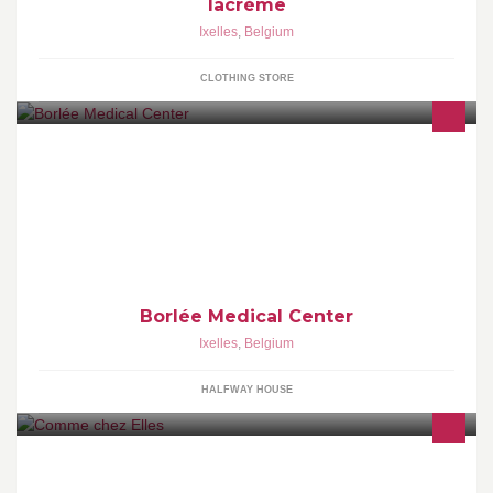
lacrème
Ixelles
,
Belgium
CLOTHING STORE
Le BMC est un centre à votre service regroupant différents experts
médicaux, para-médicaux et coaches sportifs. N'attendez plus
pour vous sentir mieux
Borlée Medical Center
Ixelles
,
Belgium
HALFWAY HOUSE
Soins esthétiques, stylisme d'ongles, extension de cils, tanning,
épilations, soins du corps et du visage, manucure, pédicure,