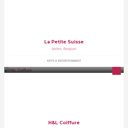
Suisse
La Petite Suisse
Ixelles
,
Belgium
ARTS & ENTERTAINMENT
Le partenaire privilégié au service de votre beauté.
http://www.hlcoiffure.com
H&L Coiffure