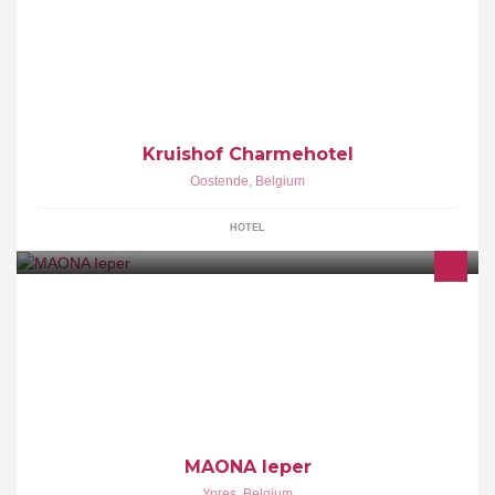
een sfeervol plattelandshotelletje aan de rand van Oostende en
op 800m van zee.wil je meer info? kijk op www.kruishof.be
Kruishof Charmehotel
Oostende
,
Belgium
HOTEL
HEALTHY SHAKES & BITES PREMIUM COFFEE & TEA
MAONA Ieper
Ypres
,
Belgium