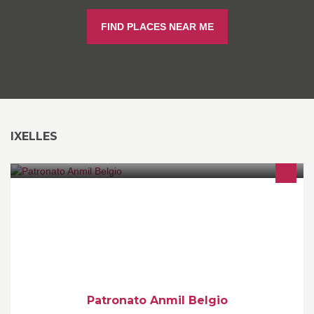
FIND PLACES NEAR ME
IXELLES
Orario di apertura al pubblico: Martedì e Mercoledì ore 10,00 -
15,00 Telefono: 0032/26759993 email: belgio@patronato.anmil.it
Patronato Anmil Belgio