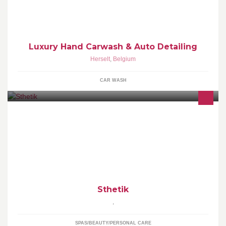
Interieurreiniging
Luxury Hand Carwash & Auto Detailing
Herselt
,
Belgium
CAR WASH
Actualités, promos et nouveautés de S'thétik
Sthetik
,
SPAS/BEAUTY/PERSONAL CARE