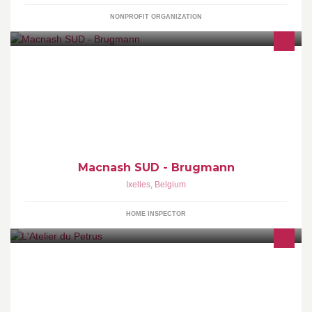
NONPROFIT ORGANIZATION
Macnash SUD Real Estate
Macnash SUD - Brugmann
Ixelles
,
Belgium
HOME INSPECTOR
L'évasion, l'Art, une cuisine inspirée. A l'Atelier du Petrus, tous les
ingrédients sont réunis pour passer un moment unique.