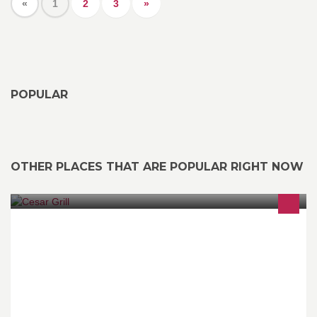
«
1
2
3
»
POPULAR
OTHER PLACES THAT ARE POPULAR RIGHT NOW
Vous souhaitez vous retrouver pour un moment festif en famille ou
entre amis? Réservez une soirée au César Grill ! Buffet &
Boissons à volonté