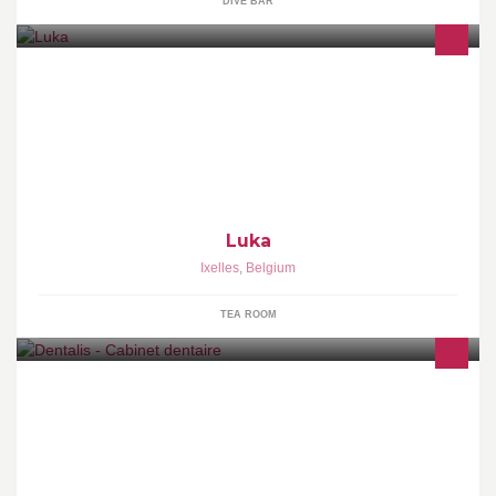
DIVE BAR
Luka est un café/restaurant situé au 260 de la Chaussée d'Ixelles
qui privilégie une approche saine de la nourriture.
Luka
Ixelles
,
Belgium
TEA ROOM
Soins conservateurs Adultes et Enfants- Prothèses -
Implantologie-Esthétique-Blanchiments Horaires: Du lundi au
vendredi de 9h00 à 18h 30