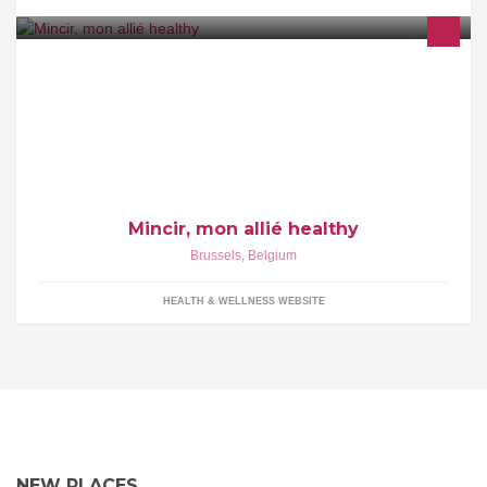
Perdre du poids avec un rééquilibrage alimentaire ? Laissez-moi
vous aider à atteindre vos objectifs :)
Mincir, mon allié healthy
Brussels
,
Belgium
HEALTH & WELLNESS WEBSITE
NEW PLACES