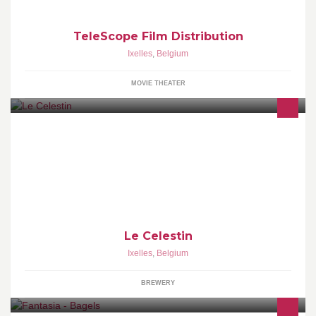
TeleScope Film Distribution
Ixelles
,
Belgium
MOVIE THEATER
Le Celestin, endroit chaleureux où vous pouvez simplement y
boire un verre, ou y manger l'un de nos délicieux et traditionnel
plats .
Le Celestin
Ixelles
,
Belgium
BREWERY