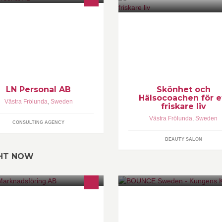
 kan med kort varsel bistå våra
Brinner du för träning god häls
nder med kompetent personal vid
vill ha en frisk sund kropp! Här
ex. sjukdom, produktionstoppar,
inspireration, tips och råd om h
mestrar,
får en vacker
LN Personal AB
Skönhet och
Hälsocoachen för e
Västra Frölunda
,
Sweden
friskare liv
Västra Frölunda
,
Sweden
CONSULTING AGENCY
BEAUTY SALON
GHT NOW
V Marknadsförings affärsidé är att