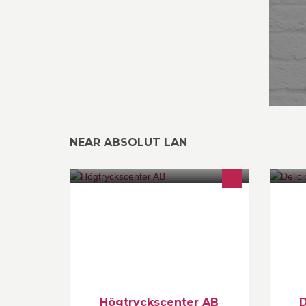
NEAR ABSOLUT LAN
Högtryckstvättar, Städmaskiner,
De
Dammsugare
pr
id
Högtryckscenter AB
D