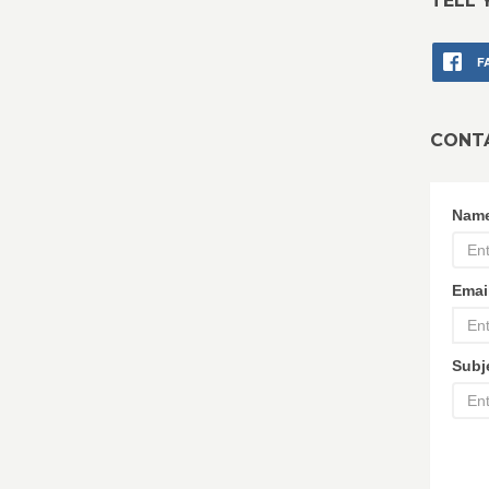
TELL 
F
CONT
Nam
Emai
Subj