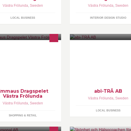
Västra Frölunda
,
Sweden
Västra Frölunda
,
Sweden
LOCAL BUSINESS
INTERIOR DESIGN STUDIO
 är det stängt för sommaren och
pnar igen den 3:e oktober. Då är
fären nyrenoverad och fräsch.
lkomna tillbaka!
Emmaus Dragspelet
abi-TRÄ AB
Västra Frölunda
Västra Frölunda
,
Sweden
Västra Frölunda
,
Sweden
LOCAL BUSINESS
SHOPPING & RETAIL