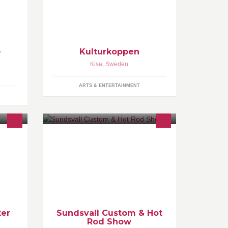
med musik, teater, arrangemang och
en
guidningar
-
Kulturkoppen
Kisa
,
Sweden
ARTS & ENTERTAINMENT
d hund
Sundsvall Custom & Hot Rod Show
 kurs,
Norrlands lillasyster till Elmia-
er,
mässan i Jönköping, är mässan som
h
har allt inom motorhobbyn, bilar,
hojar, nostalgiprylar och rock´n´roll.
ter
Sundsvall Custom & Hot
Rod Show