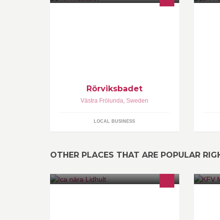
Vi
ku
t.
se
Rörviksbadet
Västra Frölunda
,
Sweden
LOCAL BUSINESS
OTHER PLACES THAT ARE POPULAR RI
Enkelt, Snabbt, Nära, Personligt
KF