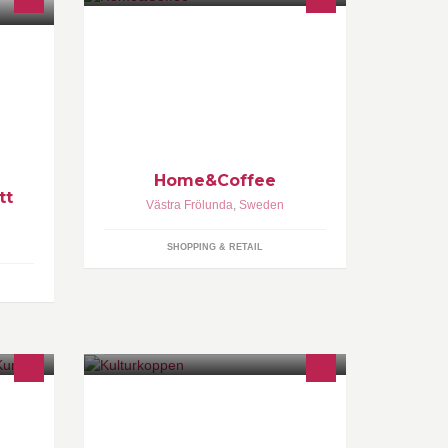
a och
Home&Coffee handplockar interiör
 på du
och design och blandar sött och tufft.
ur du
Besök vår webshop för inspiration
och en lite mer
Home&Coffee
tt
Västra Frölunda
,
Sweden
SHOPPING & RETAIL
Kulturkoppen sysslar blandannat