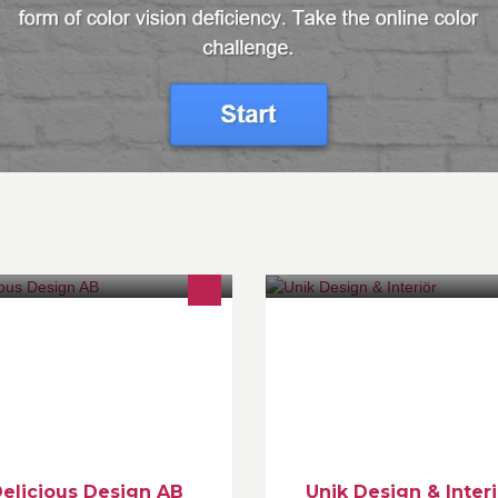
licious Design arbetar med och
Unik Design & Interör arbetar s
oducerar reklamprodukter och
med heminredning, presentartik
éer till företag och organisationer.
design, mode och lifestyle.
elicious Design AB
Unik Design & Interi