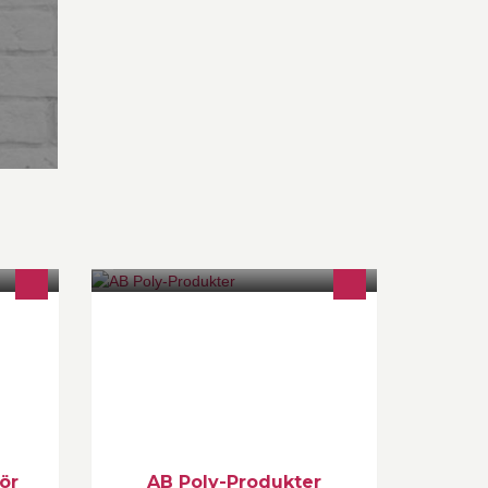
eriöst
Skandinaviens ledande
lar,
tågvirkesföretag grundat år 1967.
Stort sortiment, innovativa produkter
och snabba leveranser är
kännetecknande för oss.
ör
AB Poly-Produkter