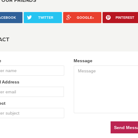
YOUR FRIENDS
ACEBOOK
TWITTER
GOOGLE+
PINTEREST
ACT
e
Message
l Address
ect
Send Mess