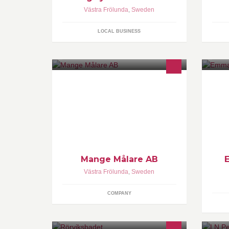
Västra Frölunda
,
Sweden
LOCAL BUSINESS
Vi utför alla inom branschen
Nu
förekommande måleriarbeten,
öp
såsom; reparationsmålning,
af
nybyggnadsmålning,
Vä
ombyggnadsmålning, sprutlackering
mm
Mange Målare AB
Västra Frölunda
,
Sweden
COMPANY