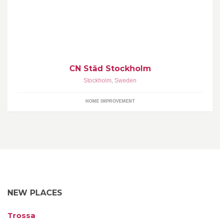
Ring och boka ett hembesök på 076-901 73 16
CN Städ Stockholm
Stockholm
,
Sweden
HOME IMPROVEMENT
NEW PLACES
Trossa