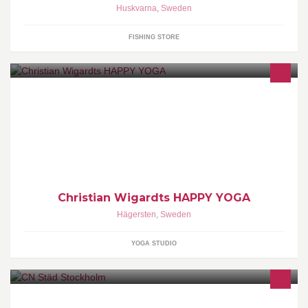
Huskvarna
,
Sweden
FISHING STORE
YesYoga - en skattkammare av spännande rörelser Du behöver
inte vara vig. Men risken finns att du blir det. Boka på
www.timecenter.com/yesyoga
Christian Wigardts HAPPY YOGA
Hägersten
,
Sweden
YOGA STUDIO