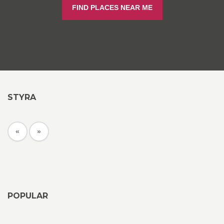
FIND PLACES NEAR ME
STYRA
«
»
POPULAR