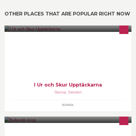
OTHER PLACES THAT ARE POPULAR RIGHT NOW
I Ur och Skur Upptäckarna är en förskola som drivs som ett
föräldrakooperativ. Vi ligger mitt i Slimminge by, cirka fem
kilometer norr om Skurup.
I Ur och Skur Upptäckarna
Skurup
,
Sweden
SCHOOL