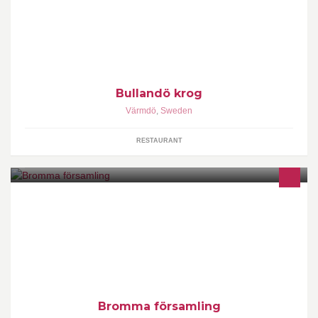
Bullandö Krog
Bullandö krog
Värmdö
,
Sweden
RESTAURANT
Välkommen till Bromma församling! Följ vår barn-, familj- och
ungdomsverksamhet på Instagram @barnibromma
@ungibromma
Bromma församling