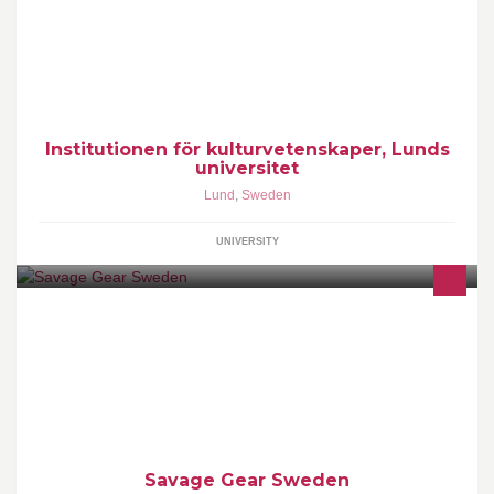
Välkommen till den officiella facebook-sidan för Institutionen för
kulturvetenskaper, Lunds universitet
Institutionen för kulturvetenskaper, Lunds
universitet
Lund
,
Sweden
UNIVERSITY
Välkommen till Svenska sidan för Savage-Gear - Lures with an
attitude!
Savage Gear Sweden