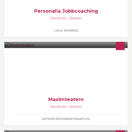
Personalia Jobbcoaching
Stockholm
,
Sweden
LOCAL BUSINESS
Maximteatern drivs av Villman Produktion, ett produktionsbolag
med över 20 år i branschen. Villman Produktion fyller teatern med
roliga, kvalitativa och spännande produktioner, våra egna och
andras! Följ oss här på facebook!
Maximteatern
Stockholm
,
Sweden
ARTS/ENTERTAINMENT/NIGHTLIFE