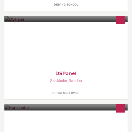
DRIVING SCHOOL
Budgeting, Planning, Forecasting, Consolidation, Reporting and
Analysis, CAPEX planning, Fx Analysis, Profitability Analysis,
DSPanel
Stockholm
,
Sweden
BUSINESS SERVICE
Förening i Kronobergs län som arbetar nytänkande och framåt