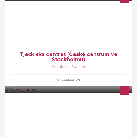
Tjeckiska centrets främsta uppgift är att göra tjeckisk kultur
tillgänglig för en bred svensk publik.
Tjeckiska centret (České centrum ve
Stockholmu)
Stockholm
,
Sweden
ORGANIZATION
Svensk Tennis är sidan för alla tennisintresserade runt om i
landet. Följ både nationell och internationell tennis, våra landslag
och allt annat som rör svensk tennis.