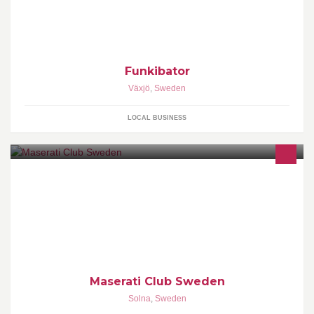
kring områden och frågor som rör funktionsnedsättning.
Funkibator
Växjö
,
Sweden
LOCAL BUSINESS
Official Swedish Maserati Owners Club! We welcome all
Maseratistis!
Maserati Club Sweden
Solna
,
Sweden