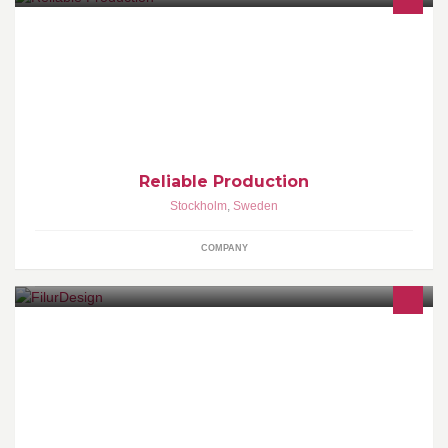
Vi kan konsten att få andra att lyckas!
Reliable Production
Stockholm
,
Sweden
COMPANY
Hitta fina barndprodukter, designade av Holmfridur Hardardottir