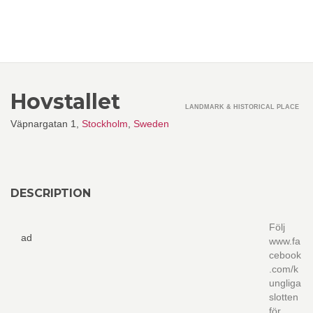
Hovstallet
LANDMARK & HISTORICAL PLACE
Väpnargatan 1,
Stockholm
,
Sweden
DESCRIPTION
Följ
ad
www.fa
cebook
.com/k
ungliga
slotten
för