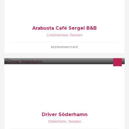
Lindshammar glasbruk.
Arabusta Café Sergel B&B
Lindshammar
,
Sweden
RESTAURANT/CAFE
Receptionen är bemannad under följande tider: Måndag-Tisdag
8.30-16.30 Onsdag-Torsdag 8.30-17.00 Fredag 8.30-14.00 Obs!
Driver Söderhamn
Söderhamn
,
Sweden