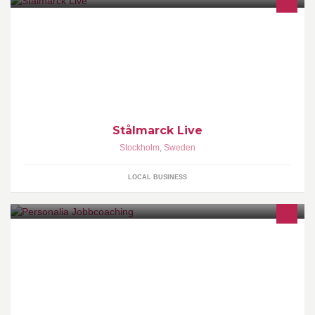
Stålmarck Live är ett konsultföretag inom event marketing och
sponsring.
Stålmarck Live
Stockholm
,
Sweden
LOCAL BUSINESS
Gå in på vår hemsida och klicka på boken om att skaffa jobb. Den
kan du ladda ner, bra va!