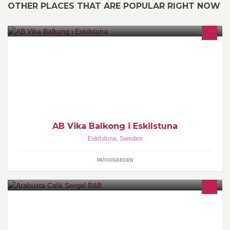
OTHER PLACES THAT ARE POPULAR RIGHT NOW
Inglasningar och balkongräcken. www.vikabalkong.se
AB Vika Balkong i Eskilstuna
Eskilstuna
,
Sweden
PATIO/GARDEN
Café och B&B i de gamla glasarbetarebostäderna vid