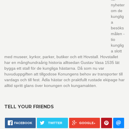
nyheter
om de
kunglig
a
besöks
målen -
tio
kunglig
a slott
med museer, kyrkor, parker, butiker och ett Hovstall. Hovstallet
har en månghundraårig historia alltsedan Gustav Vasa 1535 lät
bygga ett stall för de kungliga hästarna. Då som nu var
huvuduppgiften att tillgodose Konungens behov av transporter till
vardags och till fest. Ädla hästar och praktfullt rustade ekipage har
alltid spritt glans över konungen och kungamakten.
TELL YOUR FRIENDS
FACEBOOK
TWITTER
GOOGLE+