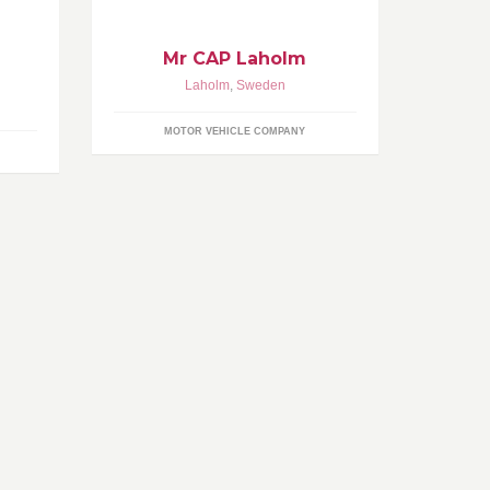
Mr CAP Laholm
Laholm
,
Sweden
MOTOR VEHICLE COMPANY