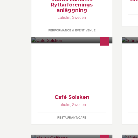
Ryttarförenings
anläggning
Laholm
,
Sweden
PERFORMANCE & EVENT VENUE
Kafé solsken är ett sommar företag
som är inkluderat i Laholms
kommuns 'Sommar entreprenörerna'
2014.
Café Solsken
Laholm
,
Sweden
RESTAURANT/CAFE