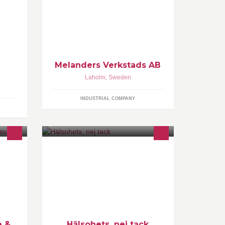
gnist rundslipning centerlessslipning
och knivslipning för företag &
privatpersoner
Melanders Verkstads AB
Laholm
,
Sweden
INDUSTRIAL COMPANY
vård
Boken Häslohets, Nej tack! Finns nu
info
ute till försäljning. Sponsorer:
 Tel :
LOHILO PROTEINGLASS OCH
CHARLIES HOUSE.
e &
Hälsohets, nej tack