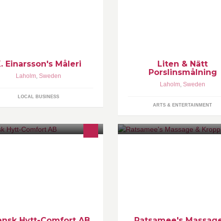
holm men servar även Halmstad,
stad och övriga södra Halland.
. Einarsson's Måleri
Liten & Nätt
Porslinsmålning
Laholm
,
Sweden
Laholm
,
Sweden
LOCAL BUSINESS
ARTS & ENTERTAINMENT
ensk Hytt-Comfort AB marknadsför,
Ratsamee's Massage & Kropps
gerhåller, servar och reparerar
är finns i Laholm Ni kan få mer 
mfortprodukter av hög kvalitet för
www.ratsameethaimassage.com
la typer av arbetsfordon.
072 993 20 20 Laholm
ensk Hytt-Comfort AB
Ratsamee's Massag