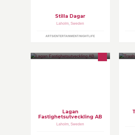
Stilla Dagar
Laholm
,
Sweden
ARTS/ENTERTAINMENT/NIGHTLIFE
Fastighets & projektutveckling
Kä
nå
ha
Lagan
Fastighetsutveckling AB
Laholm
,
Sweden