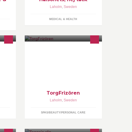
Laholm
,
Sweden
MEDICAL & HEALTH
Välkommen in till oss på
TorgFrizören! Vi ligger på Stortorget
a
mitt i centrala Laholm. Hos oss är
varje människa unik!
TorgFrizören
Laholm
,
Sweden
SPAS/BEAUTY/PERSONAL CARE