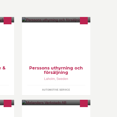
Uthyrning, försäljning och förvaltning
av släp mm i Laholm! Kontakt Tele:
0733999049 Mail: lemp@telia.com
Öppettider: 8-17 eller enligt ök.
e &
Perssons uthyrning och
försäljning
Laholm
,
Sweden
AUTOMOTIVE SERVICE
Vi ligger i Laholm och har produktion
i moderna maskiner, flerop svarv