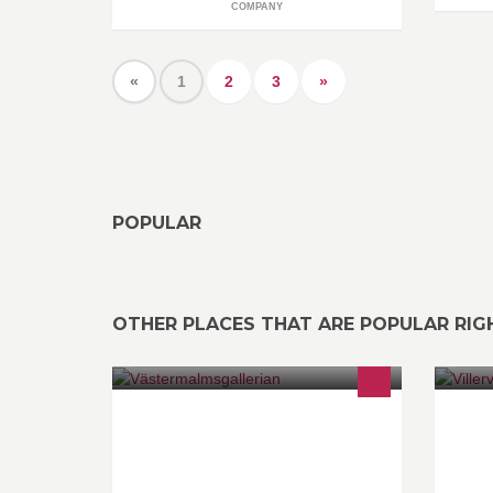
COMPANY
«
1
2
3
»
POPULAR
OTHER PLACES THAT ARE POPULAR RI
Västermalmsgallerian - Det nyfikna
Nu
huset
hä