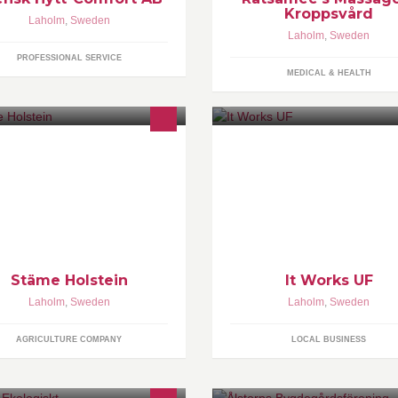
Kroppsvård
Laholm
,
Sweden
Laholm
,
Sweden
PROFESSIONAL SERVICE
MEDICAL & HEALTH
Vi erbjuder IT-service i form av
hembesök, utbildning och
konsultation vid köp av teknisk
prylar.
Stäme Holstein
It Works UF
Laholm
,
Sweden
Laholm
,
Sweden
AGRICULTURE COMPANY
LOCAL BUSINESS