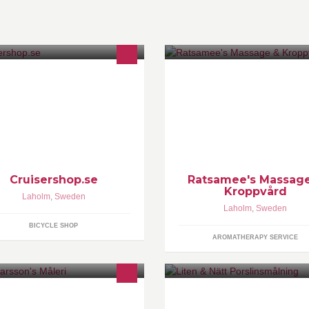
gh quality cruiser bikes for the
Massage & Kroppvård
ole family at good prices. Check
t the selection in our web-store.
Cruisershop.se
Ratsamee's Massag
Kroppvård
Laholm
,
Sweden
Laholm
,
Sweden
BICYCLE SHOP
AROMATHERAPY SERVICE
 Einarsson's Måleri utför allt inom
Hej Jag har som hobby
leri och tapetsering. Vi finns i
porslinsmålning.