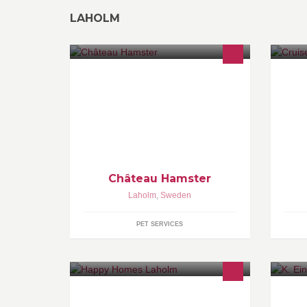
LAHOLM
På denna sidan kommer jag och min
Hi
mamma dela med oss om vårt
wh
intresse till hamster, bla, bilder och
ou
information. Möjligen uppföddning i
framtiden.
Château Hamster
Laholm
,
Sweden
PET SERVICES
Happy Homes Laholm
K.
må