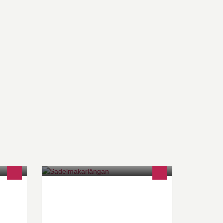
Galleri, butik & keramikverkstad i
Österbybruk.