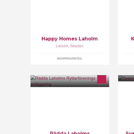
La
Bå
Happy Homes Laholm
K
Laholm
,
Sweden
SHOPPING/RETAIL
Facebook-sida där vi samlar aktuell
Sv
information. Hjälp oss att Rädda
la
Laholms RFs anläggning!
ko
al
Rädda Laholms
Sv