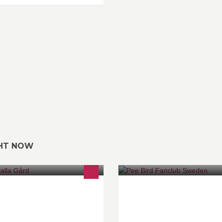
GHT NOW
 finns möjlighet att hyra vårt
For us that love Pee Bird
rbre och njuta av livet på