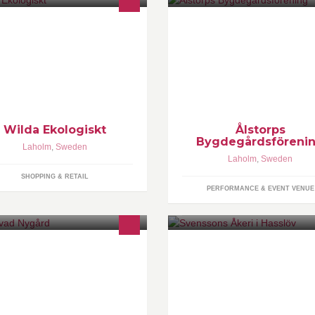
ologisk hud- och hårvård, smink,
Uthyrning av fest och möteslok
gellack, hygienart.,
med även kök. lokal för max 66
ngöringsprodukter, nappar i
sittande gäster. Grill på utsidan
turgummi, nappflaskor m.m. Eko.
lokalen.
yddor, te, choklad, lösvikt av nötter
m. Eko. barnkläder, även prematur.
kalt hantverk. Fräscha 2:a hand
rnkläder.
Wilda Ekologiskt
Ålstorps
Bygdegårdsföreni
Laholm
,
Sweden
Laholm
,
Sweden
SHOPPING & RETAIL
PERFORMANCE & EVENT VENUE
älvförsörjning och småskalig
Transportföretag
ologisk odling. Dessutom kurser
 odling - se hemsidan för mera
fo. Gårdsbutiken är stängd för
songen.