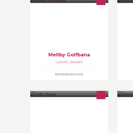
Korthålsbana i skogmiljö. Öppen för
Ek
alla - från den rutinerade
na
golfspelaren till den glada amatören!
re
na
kr
m.
Lo
ba
Mellby Golfbana
Laholm
,
Sweden
RESTAURANT/CAFE
Öppen trädgård, konstutställning,
Sj
café, retro. Kom till Peter Bengtssons
ek
och Maggan Eks fullt frallande
om
trädgård upplev vackra grejer och
in
galna infall
sä