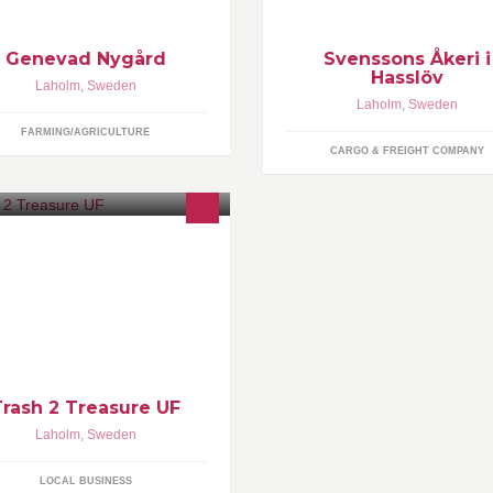
Genevad Nygård
Svenssons Åkeri i
Hasslöv
Laholm
,
Sweden
Laholm
,
Sweden
FARMING/AGRICULTURE
CARGO & FREIGHT COMPANY
nns hemmet tråkigt? saknar du
gon personlig inredningsdetalj? Vi
r det!
Trash 2 Treasure UF
Laholm
,
Sweden
LOCAL BUSINESS