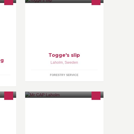
al
"Vass på de jag gör"
 av
Togge's slip
ng
Laholm
,
Sweden
FORESTRY SERVICE
Välkommen till Mr CAP Laholm
http://www.smartguide.mrcap.com/se/laholm/