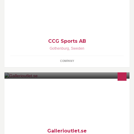
färdighet" "Alla kan utvecklas" CCG Sports AB drivs av Caroline
Skager.
CCG Sports AB
Gothenburg
,
Sweden
COMPANY
MöbelKungen & GalleriOutlet säljer möbler och tavlor direkt till
konsument, inga mellanhänder! Priserna är ca 50% lägre än
marknadspriserna.
Gallerioutlet.se