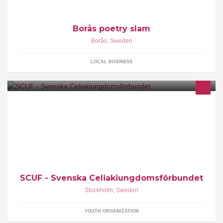
Borås poetry slam
Borås
,
Sweden
LOCAL BUSINESS
Intresseorganisationen och mötesplatsen för barn och unga med
celiaki (glutenintolerans). Vi verkar för gemenskap och ett
SCUF - Svenska Celiakiungdomsförbundet
Stockholm
,
Sweden
YOUTH ORGANIZATION