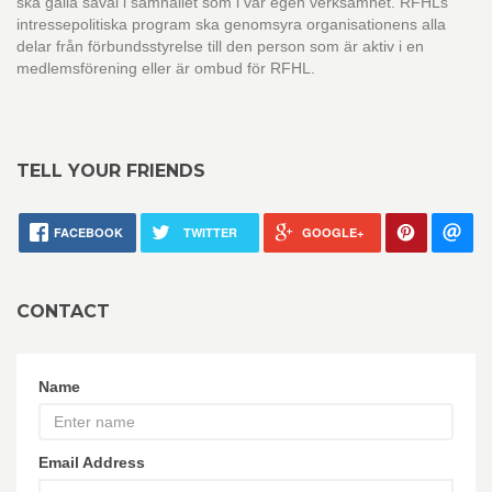
ska gälla såväl i samhället som i vår egen verksamhet. RFHLs
intressepolitiska program ska genomsyra organisationens alla
delar från förbundsstyrelse till den person som är aktiv i en
medlemsförening eller är ombud för RFHL.
TELL YOUR FRIENDS
FACEBOOK
TWITTER
GOOGLE+
CONTACT
Name
Email Address