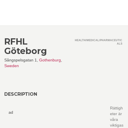
RFHL
HEALTH/MEDICAL/PHARMACEUTIC
ALS
Göteborg
Sångspelsgatan 1,
Gothenburg
,
Sweden
DESCRIPTION
Rättigh
ad
eter är
våra
viktigas