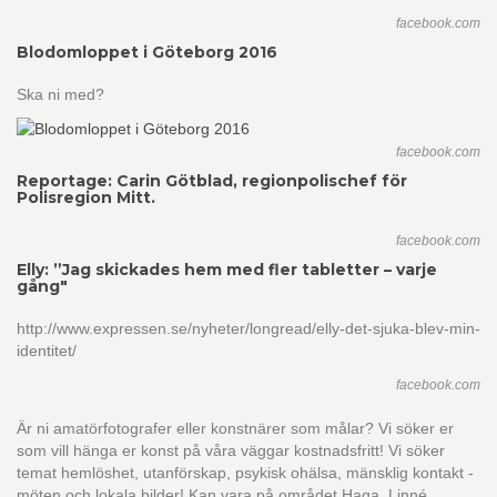
facebook.com
Blodomloppet i Göteborg 2016
Ska ni med?
facebook.com
Reportage: Carin Götblad, regionpolischef för
Polisregion Mitt.
facebook.com
Elly: ”Jag skickades hem med fler tabletter – varje
gång"
http://www.expressen.se/nyheter/longread/elly-det-sjuka-blev-min-
identitet/
facebook.com
Är ni amatörfotografer eller konstnärer som målar? Vi söker er
som vill hänga er konst på våra väggar kostnadsfritt! Vi söker
temat hemlöshet, utanförskap, psykisk ohälsa, mänsklig kontakt -
möten och lokala bilder! Kan vara på området Haga, Linné,