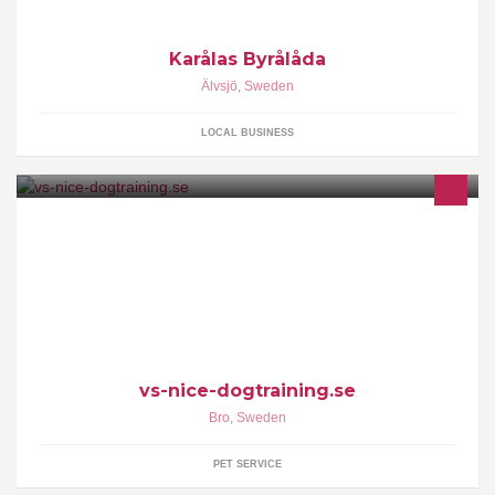
Karålas Byrålåda
Älvsjö
,
Sweden
LOCAL BUSINESS
Hundkurser och privatträning
vs-nice-dogtraining.se
Bro
,
Sweden
PET SERVICE