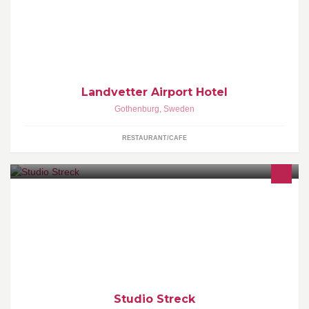
mysig restaurang- och bar och 12 moderna konferensrum.
Landvetter Airport Hotel
Gothenburg
,
Sweden
RESTAURANT/CAFE
Studio Streck är inredningsdesign
Studio Streck