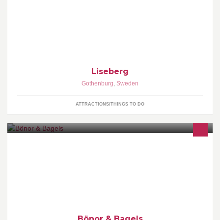
om allt som har med Liseberg att göra. Vi finns på plats måndag-
fredag 8-16 för att svarar på era frågor. Kika gärna in på
www.liseberg.se för priser, dagens program m.m.
Liseberg
Gothenburg
,
Sweden
ATTRACTIONS/THINGS TO DO
Kaffe • bagels • juicer
Bönor & Bagels