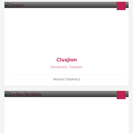
A data driven and truly anonymous digital service that invites
everyone to create a more inclusive company culture.
Clusjion
Stockholm
,
Sweden
PRODUCT/SERVICE
en lokal trdgrdsmstr med öga för design