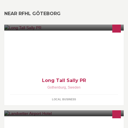
NEAR RFHL GÖTEBORG
PR-byrå i Göteborg. Vi skapar strategier och budskap, gärna med
hållbarhet i fokus.
Long Tall Sally PR
Gothenburg
,
Sweden
LOCAL BUSINESS
Hotellet är privatägt och förutom 186 stilrena rum, erbjuder vi en