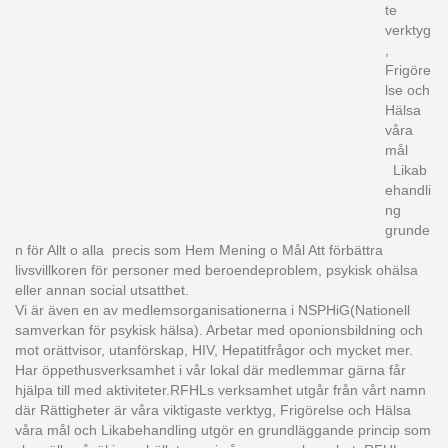
te
verktyg
,
Frigöre
lse och
Hälsa
våra
mål
Likab
ehandli
ng
grunde
n för Allt o alla precis som Hem Mening o Mål Att förbättra
livsvillkoren för personer med beroendeproblem, psykisk ohälsa
eller annan social utsatthet.
Vi är även en av medlemsorganisationerna i NSPHiG(Nationell
samverkan för psykisk hälsa). Arbetar med oponionsbildning och
mot orättvisor, utanförskap, HIV, Hepatitfrågor och mycket mer.
Har öppethusverksamhet i vår lokal där medlemmar gärna får
hjälpa till med aktiviteter.RFHLs verksamhet utgår från vårt namn
där Rättigheter är våra viktigaste verktyg, Frigörelse och Hälsa
våra mål och Likabehandling utgör en grundläggande princip som