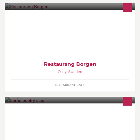
www.osbyborgen.se
Restaurang Borgen
Osby
,
Sweden
RESTAURANT/CAFE
Föreningen för poetry slam och estradpoesi i Borås! Arrangerar
bland annat rikskända Borås Open samt Hagströms hink.