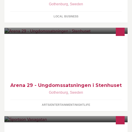
Gothenburg
,
Sweden
LOCAL BUSINESS
Kreativ och kulturell mötesplats för dig mellan 16 och 20 år i
Göteborg.
Arena 29 - Ungdomssatsningen i Stenhuset
Gothenburg
,
Sweden
ARTS/ENTERTAINMENT/NIGHTLIFE
Välkommen till Sportson Vasastan!