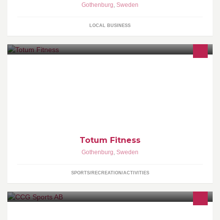
Gothenburg
,
Sweden
LOCAL BUSINESS
Totum Fitness är en exklusiv och personlig studio som tar
personlig träning till en helt ny nivå! Follow us on Twitter &
Instagram: @totum_fitness
Totum Fitness
Gothenburg
,
Sweden
SPORTS/RECREATION/ACTIVITIES
Golfkurser och lektioner till alla golfare oavsett hcp. "Träning ger