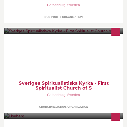
Gothenburg
,
Sweden
NON-PROFIT ORGANIZATION
Sveriges första Spiritualistiska Kyrka startades 2005. Hjälp oss att
växa genom att bli medlem du med.
Sveriges Spiritualistiska Kyrka - First
Spiritualist Church of S
Gothenburg
,
Sweden
CHURCH/RELIGIOUS ORGANIZATION
Välkommen till Lisebergs officiella Facebooksida! Här kan ni prata