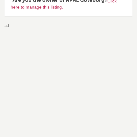
*Are you the owner of RFHL Göteborg?
Click
here to manage this listing.
ad