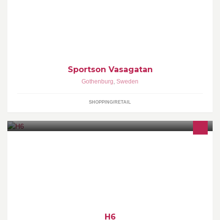
Sportson Vasagatan
Gothenburg
,
Sweden
SHOPPING/RETAIL
Chalmers (om inte världens) sexigaste sexmästeri!
H6